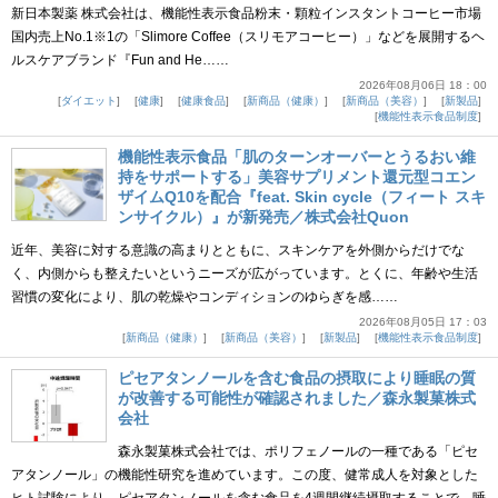
新日本製薬 株式会社は、機能性表示食品粉末・顆粒インスタントコーヒー市場
国内売上No.1※1の「Slimore Coffee（スリモアコーヒー）」などを展開するヘ
ルスケアブランド『Fun and He……
2026年08月06日 18：00
ダイエット
健康
健康食品
新商品（健康）
新商品（美容）
新製品
機能性表示食品制度
機能性表示食品「肌のターンオーバーとうるおい維
持をサポートする」美容サプリメント還元型コエン
ザイムQ10を配合『feat. Skin cycle（フィート スキ
ンサイクル）』が新発売／株式会社Quon
近年、美容に対する意識の高まりとともに、スキンケアを外側からだけでな
く、内側からも整えたいというニーズが広がっています。とくに、年齢や生活
習慣の変化により、肌の乾燥やコンディションのゆらぎを感……
2026年08月05日 17：03
新商品（健康）
新商品（美容）
新製品
機能性表示食品制度
ピセアタンノールを含む食品の摂取により睡眠の質
が改善する可能性が確認されました／森永製菓株式
会社
森永製菓株式会社では、ポリフェノールの一種である「ピセ
アタンノール」の機能性研究を進めています。この度、健常成人を対象とした