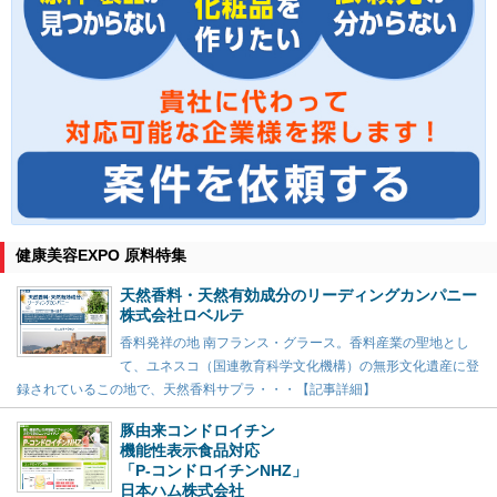
健康美容EXPO 原料特集
天然香料・天然有効成分のリーディングカンパニー
株式会社ロベルテ
香料発祥の地 南フランス・グラース。香料産業の聖地とし
て、ユネスコ（国連教育科学文化機構）の無形文化遺産に登
録されているこの地で、天然香料サプラ・・・【記事詳細】
豚由来コンドロイチン
機能性表示食品対応
「P-コンドロイチンNHZ」
日本ハム株式会社