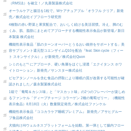
（RMS法）を確立！／丸善製薬株式会社
オーラルケアと腸活を1粒で。Wケアチュアブル「オラフル クリア」新発
売／株式会社イブフローラ研究所
4種類の赤い野菜と果実配合で、おいしく続ける美活習慣。冷え、脚のむ
くみ、肌、脂肪にまとめてアプローチする機能性表示食品が新登場／新日
本製薬 株式会社
機能性表示食品「肌のターンオーバーとうるおい維持をサポートする」美
容サプリメント還元型コエンザイムQ10を配合『feat. Skin cycle（フィー
ト スキンサイクル）』が新発売／株式会社Quon
シミのもと*¹ にアプローチ、硬い角層をほぐし浸透「エクイタンス ホワ
イトローション」新発売／サンスター株式会社
ピセアタンノールを含む食品の摂取により睡眠の質が改善する可能性が確
認されました／森永製菓株式会社
1箱で「葡萄＆カシス味」と「マスカット味」の2つのフレーバーが楽しめ
るファンケル「ディープチャージ コラーゲン 2種の葡萄ゼリー」（機能性
表示食品）8月18日（火）数量限定発売／株式会社ファンケル
機能性表示食品『ココカラケア睡眠プレミアム』 新発売／アサヒグルー
プ食品株式会社
犬猫向けAIウェルネスプラットフォームを始動。第一弾として腸内フロー