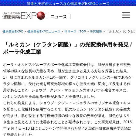
健康と美容のニュースなら健康美容EXPOニュース
健康美容EXPO
健康美容EXPOニュース
リリース：TOP
研究報告
「ルミカン（ケラタン
「ルミカン（ケラタン硫酸）」の光変換作用を発見 /
ポーラ化成工業
ポーラ・オルビスグループのポーラ化成工業株式会社は、肌が反射する可視光
領域の様々な波長の光量を高め、肌が生き生きと見える方法を探索した結果、
1） 肌に含まれるルミカン※1の一部で、グリコサミノグリカンの一種であるケ
ラタン硫酸に、受けた光を可視光領域の様々な波長の光に変換して反射する作
用があること2） ショウブ・クジン・マジョラムのオリジナル複合エキスに、
ルミカンの産生を高める作用があることを発見しました。
これらの発見により、ショウブ・クジン・マジョラムのオリジナル複合エキス
を配合した化粧料を使用することで、肌のルミカン（ケラタン硫酸）の産生力
が高まり、肌が反射する可視光領域の様々な波長の光量が増え、肌色がより生
き生きと見えるように改善されることが期待されます。この研究成果は、2016
年 9 月 7 日～10 日にミュンヘンで開催された第 46 回欧州研究皮膚科学会議に
て発表されました。