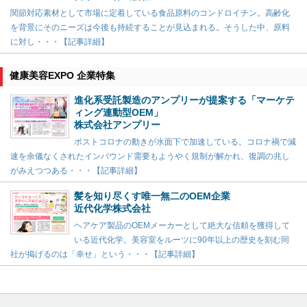
関節対応素材として市場に定着している食品原料のコンドロイチン。高齢化
を背景にそのニーズは今後も持続することが見込まれる。そうした中、原料
に対し・・・【記事詳細】
健康美容EXPO 企業特集
進化系受託製造のアンプリーが提案する「マーケテ
ィング連動型OEM」
株式会社アンプリー
ポストコロナの動きが水面下で加速している。コロナ禍で減
速を余儀なくされたインバウンド需要もようやく規制が解かれ、復調の兆し
がみえつつある・・・【記事詳細】
髪を知り尽くす唯一無二のOEM企業
近代化学株式会社
ヘアケア製品のOEMメーカーとして絶大な信頼を獲得して
いる近代化学。美容室をルーツに90年以上の歴史を刻む同
社が掲げるのは「幸せ」という・・・【記事詳細】