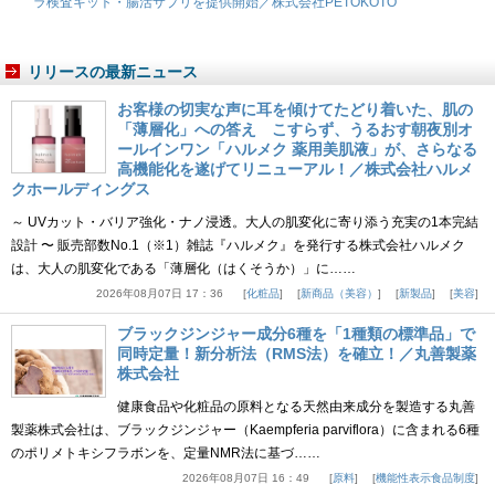
ラ検査キット・腸活サプリを提供開始／株式会社PETOKOTO
リリースの最新ニュース
お客様の切実な声に耳を傾けてたどり着いた、肌の
「薄層化」への答え こすらず、うるおす朝夜別オ
ールインワン「ハルメク 薬用美肌液」が、さらなる
高機能化を遂げてリニューアル！／株式会社ハルメ
クホールディングス
～ UVカット・バリア強化・ナノ浸透。大人の肌変化に寄り添う充実の1本完結
設計 〜 販売部数No.1（※1）雑誌『ハルメク』を発行する株式会社ハルメク
は、大人の肌変化である「薄層化（はくそうか）」に……
2026年08月07日 17：36
化粧品
新商品（美容）
新製品
美容
ブラックジンジャー成分6種を「1種類の標準品」で
同時定量！新分析法（RMS法）を確立！／丸善製薬
株式会社
健康食品や化粧品の原料となる天然由来成分を製造する丸善
製薬株式会社は、ブラックジンジャー（Kaempferia parviflora）に含まれる6種
のポリメトキシフラボンを、定量NMR法に基づ……
2026年08月07日 16：49
原料
機能性表示食品制度