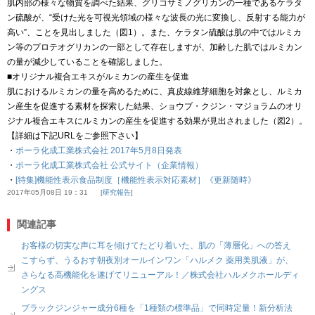
肌内部の様々な物質を調べた結果、グリコサミノグリカンの一種であるケラタ
ン硫酸が、“受けた光を可視光領域の様々な波長の光に変換し、反射する能力が
高い”、ことを見出しました（図1）。また、ケラタン硫酸は肌の中ではルミカ
ン等のプロテオグリカンの一部として存在しますが、加齢した肌ではルミカン
の量が減少していることを確認しました。
■オリジナル複合エキスがルミカンの産生を促進
肌におけるルミカンの量を高めるために、真皮線維芽細胞を対象とし、ルミカ
ン産生を促進する素材を探索した結果、ショウブ・クジン・マジョラムのオリ
ジナル複合エキスにルミカンの産生を促進する効果が見出されました（図2）。
【詳細は下記URLをご参照下さい】
・
ポーラ化成工業株式会社 2017年5月8日発表
・
ポーラ化成工業株式会社 公式サイト（企業情報）
・
[特集]機能性表示食品制度［機能性表示対応素材］《更新随時》
2017年05月08日 19：31
研究報告
関連記事
お客様の切実な声に耳を傾けてたどり着いた、肌の「薄層化」への答え
こすらず、うるおす朝夜別オールインワン「ハルメク 薬用美肌液」が、
さらなる高機能化を遂げてリニューアル！／株式会社ハルメクホールディ
ングス
ブラックジンジャー成分6種を「1種類の標準品」で同時定量！新分析法