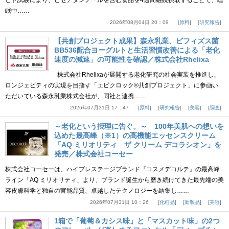
ヒト試験により、ピセアタンノールを含む食品を4週間継続摂取することで、睡
眠中……
2026年08月04日 20：09
原料
研究報告
【共創プロジェクト成果】森永乳業、ビフィズス菌
BB536配合ヨーグルトと生活習慣改善による「老化
速度の減速」の可能性を確認／株式会社Rhelixa
株式会社Rhelixaが展開する老化研究の社会実装を推進し、
ロンジェビティの実現を目指す「エピクロック®共創プロジェクト」に参画い
ただいている森永乳業株式会社が、同社と連携……
2026年07月31日 17：47
原料
研究報告
美容
調査
～老化という摂理に告ぐ。～ 100年美肌への想いを
込めた最高峰（※1）の高機能エッセンスクリーム
「AQ ミリオリティ ザ クリーム デコラシオン」を
発売／株式会社コーセー
株式会社コーセーは、ハイプレステージブランド『コスメデコルテ』の最高峰
ライン「AQ ミリオリティ」より、ブランド誕生から磨き続けてきた最先端の美
容皮膚科学と独自の官能品質、卓越したテクノロジーを結集し……
2026年07月31日 10：26
化粧品
新製品
美容
1箱で「葡萄＆カシス味」と「マスカット味」の2つ