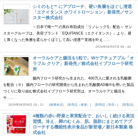
シミのもと*¹ にアプローチ、硬い角層をほぐし浸透
「エクイタンス ホワイトローション」新発売／サン
スター株式会社
～日本で唯一*² の美白有効成分「リノレックS」配合～ サン
スターグループは、美容ブランド「EQUITANCE（エクイタンス）」より、硬
く厚くなった角層を柔らかくほぐして高い浸透*³ 実感を叶え……
2026年08月07日 09：44
オーラルケアと腸活を1粒で。Wケアチュアブル「オ
ラフル クリア」新発売／株式会社イブフローラ研究
所
腸内フローラ研究から生まれた、400万人に愛される乳酸菌
を配合（※） 腸内フローラの研究開発から生まれた乳酸菌AD株®を用いた製品
づくりに取り組む株式会社イブフローラ研究所は、オーラルケアと腸活を
サ……
2026年08月06日 18：21
健康食品
新商品（健康）
新商品（美容）
新製品
4種類の赤い野菜と果実配合で、おいしく続ける美活
習慣。冷え、脚のむくみ、肌、脂肪にまとめてアプ
ローチする機能性表示食品が新登場／新日本製薬 株
式会社