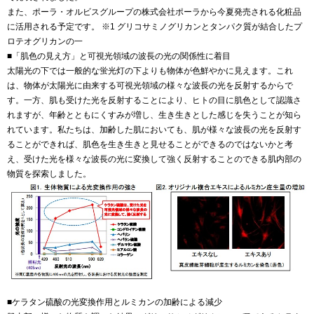
また、ポーラ・オルビスグループの株式会社ポーラから今夏発売される化粧品
に活用される予定です。 ※1 グリコサミノグリカンとタンパク質が結合したプ
ロテオグリカンの一
■「肌色の見え方」と可視光領域の波長の光の関係性に着目
太陽光の下では一般的な蛍光灯の下よりも物体が色鮮やかに見えます。これ
は、物体が太陽光に由来する可視光領域の様々な波長の光を反射するからで
す。一方、肌も受けた光を反射することにより、ヒトの目に肌色として認識さ
れますが、年齢とともにくすみが増し、生き生きとした感じを失うことが知ら
れています。私たちは、加齢した肌においても、肌が様々な波長の光を反射す
ることができれば、肌色を生き生きと見せることができるのではないかと考
え、受けた光を様々な波長の光に変換して強く反射することのできる肌内部の
物質を探索しました。
■ケラタン硫酸の光変換作用とルミカンの加齢による減少