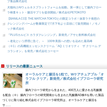
プ食品株式会社
犬猫向けAIウェルネスプラットフォームを始動。第一弾として腸内フロー
ラ検査キット・腸活サプリを提供開始／株式会社PETOKOTO
【BANILA CO】THE MATCHA TOKYOとの限定コラボ！抹茶ラテ発想の
クレンジングバームが数量限定で7月下旬より店頭にて販売開始！／モノ
ック株式会社
『PLUSカルピス カラダクレンジング』新発売／アサヒ飲料株式会社
～老化という摂理に告ぐ。～ 100年美肌への想いを込めた最高峰
（※1）の高機能エッセンスクリーム「AQ ミリオリティ ザ クリーム デ
コラシオン」を発売／株式会社コーセー
リリースの最新ニュース
オーラルケアと腸活を1粒で。Wケアチュアブル「オ
ラフル クリア」新発売／株式会社イブフローラ研究
所
腸内フローラ研究から生まれた、400万人に愛される乳酸菌
を配合（※） 腸内フローラの研究開発から生まれた乳酸菌AD株®を用いた製品
づくりに取り組む株式会社イブフローラ研究所は、オーラルケアと腸活を
サ……