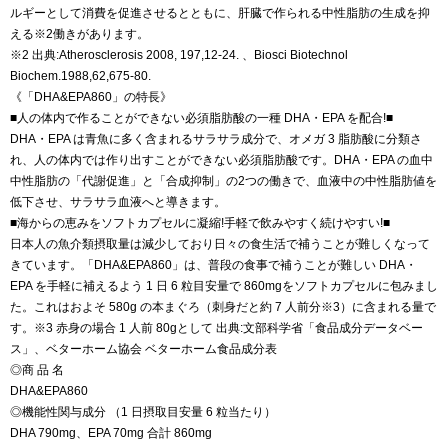
ルギーとして消費を促進させるとともに、肝臓で作られる中性脂肪の生成を抑
える※2働きがあります。
※2 出典:Atherosclerosis 2008, 197,12-24. 、Biosci Biotechnol
Biochem.1988,62,675-80.
《「DHA&EPA860」の特長》
■人の体内で作ることができない必須脂肪酸の一種 DHA・EPA を配合!■
DHA・EPA は青魚に多く含まれるサラサラ成分で、オメガ 3 脂肪酸に分類さ
れ、人の体内では作り出すことができない必須脂肪酸です。DHA・EPA の血中
中性脂肪の「代謝促進」と「合成抑制」の2つの働きで、血液中の中性脂肪値を
低下させ、サラサラ血液へと導きます。
■海からの恵みをソフトカプセルに凝縮!手軽で飲みやすく続けやすい!■
日本人の魚介類摂取量は減少しており日々の食生活で補うことが難しくなって
きています。「DHA&EPA860」は、普段の食事で補うことが難しい DHA・
EPA を手軽に補えるよう 1 日 6 粒目安量で 860mgをソフトカプセルに包みまし
た。これはおよそ 580g の本まぐろ（刺身だと約 7 人前分※3）に含まれる量で
す。※3 赤身の場合 1 人前 80gとして 出典:文部科学省「食品成分データベー
ス」、ベターホーム協会 ベターホーム食品成分表
◎商 品 名
DHA&EPA860
◎機能性関与成分 （1 日摂取目安量 6 粒当たり）
DHA 790mg、EPA 70mg 合計 860mg