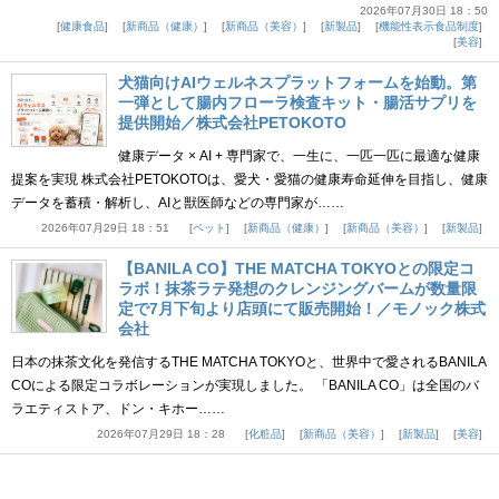
2026年07月30日 18：50
健康食品
新商品（健康）
新商品（美容）
新製品
機能性表示食品制度
美容
犬猫向けAIウェルネスプラットフォームを始動。第
一弾として腸内フローラ検査キット・腸活サプリを
提供開始／株式会社PETOKOTO
健康データ × AI + 専門家で、一生に、一匹一匹に最適な健康
提案を実現 株式会社PETOKOTOは、愛犬・愛猫の健康寿命延伸を目指し、健康
データを蓄積・解析し、AIと獣医師などの専門家が……
2026年07月29日 18：51
ペット
新商品（健康）
新商品（美容）
新製品
【BANILA CO】THE MATCHA TOKYOとの限定コ
ラボ！抹茶ラテ発想のクレンジングバームが数量限
定で7月下旬より店頭にて販売開始！／モノック株式
会社
日本の抹茶文化を発信するTHE MATCHA TOKYOと、世界中で愛されるBANILA
COによる限定コラボレーションが実現しました。 「BANILA CO」は全国のバ
ラエティストア、ドン・キホー……
2026年07月29日 18：28
化粧品
新商品（美容）
新製品
美容