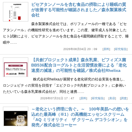
ピセアタンノールを含む食品の摂取により睡眠の質
が改善する可能性が確認されました／森永製菓株式
会社
森永製菓株式会社では、ポリフェノールの一種である「ピセ
アタンノール」の機能性研究を進めています。この度、健常成人を対象とした
ヒト試験により、ピセアタンノールを含む食品を4週間継続摂取することで、睡
眠中……
2026年08月04日 20：09
原料
研究報告
【共創プロジェクト成果】森永乳業、ビフィズス菌
BB536配合ヨーグルトと生活習慣改善による「老化
速度の減速」の可能性を確認／株式会社Rhelixa
株式会社Rhelixaが展開する老化研究の社会実装を推進し、
ロンジェビティの実現を目指す「エピクロック®共創プロジェクト」に参画い
ただいている森永乳業株式会社が、同社と連携……
2026年07月31日 17：47
原料
研究報告
美容
調査
～老化という摂理に告ぐ。～ 100年美肌への想いを
込めた最高峰（※1）の高機能エッセンスクリーム
「AQ ミリオリティ ザ クリーム デコラシオン」を
発売／株式会社コーセー