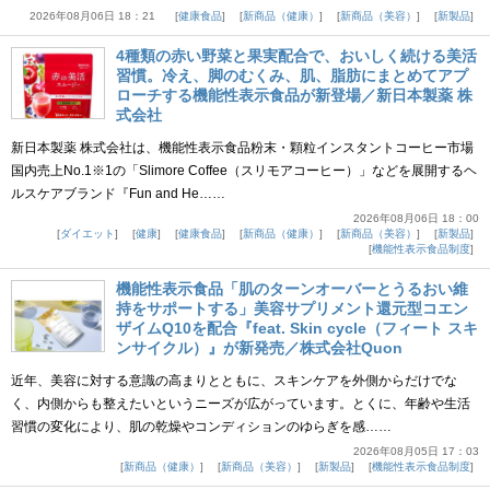
2026年08月06日 18：21
健康食品
新商品（健康）
新商品（美容）
新製品
4種類の赤い野菜と果実配合で、おいしく続ける美活
習慣。冷え、脚のむくみ、肌、脂肪にまとめてアプ
ローチする機能性表示食品が新登場／新日本製薬 株
式会社
新日本製薬 株式会社は、機能性表示食品粉末・顆粒インスタントコーヒー市場
国内売上No.1※1の「Slimore Coffee（スリモアコーヒー）」などを展開するヘ
ルスケアブランド『Fun and He……
2026年08月06日 18：00
ダイエット
健康
健康食品
新商品（健康）
新商品（美容）
新製品
機能性表示食品制度
機能性表示食品「肌のターンオーバーとうるおい維
持をサポートする」美容サプリメント還元型コエン
ザイムQ10を配合『feat. Skin cycle（フィート スキ
ンサイクル）』が新発売／株式会社Quon
近年、美容に対する意識の高まりとともに、スキンケアを外側からだけでな
く、内側からも整えたいというニーズが広がっています。とくに、年齢や生活
習慣の変化により、肌の乾燥やコンディションのゆらぎを感……
2026年08月05日 17：03
新商品（健康）
新商品（美容）
新製品
機能性表示食品制度