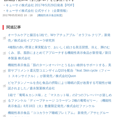
・
キューサイ株式会社 2017年5月29日発表【PDF】
・
キューサイ株式会社 公式サイト（企業情報）
2017年05月30日 10：18
機能性表示食品制度
関連記事
オーラルケアと腸活を1粒で。Wケアチュアブル「オラフル クリア」新発
売／株式会社イブフローラ研究所
4種類の赤い野菜と果実配合で、おいしく続ける美活習慣。冷え、脚のむ
くみ、肌、脂肪にまとめてアプローチする機能性表示食品が新登場／新日
本製薬 株式会社
機能性表示食品「肌のターンオーバーとうるおい維持をサポートする」美
容サプリメント還元型コエンザイムQ10を配合『feat. Skin cycle（フィー
ト スキンサイクル）』が新発売／株式会社Quon
ピセアタンノールを含む食品の摂取により睡眠の質が改善する可能性が確
認されました／森永製菓株式会社
1箱で「葡萄＆カシス味」と「マスカット味」の2つのフレーバーが楽しめ
るファンケル「ディープチャージ コラーゲン 2種の葡萄ゼリー」（機能性
表示食品）8月18日（火）数量限定発売／株式会社ファンケル
機能性表示食品『ココカラケア睡眠プレミアム』 新発売／アサヒグルー