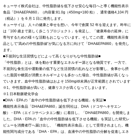
キューサイ株式会社は、中性脂肪値を低下させ安心な毎日へと導く機能性表示
食品「DHA&EPA860」（内容量:81.0g（450mg×180 粒）、通常価格4,104 円
（税込））を 6 月 1 日に発売します。
キューサイは、人々の健康と幸せを想い、今年で創業 52 年を迎えます。昨年に
は「100 歳まで楽しく歩こうプロジェクト」を発足し、「健康寿命の延伸」に
寄与するための様々な活動もおこなっています。そしてこの度、機能性表示食
品として“高めの中性脂肪値”が気になる方に向けて「DHA&EPA860」を発売し
ます。
■不規則な生活習慣などによって高くなりがちな中性脂肪値■
「中性脂肪」とは、体を動かす重要なエネルギー源となる物質です。一方で、
不規則な食生活や運動量の低下など生活習慣の乱れなどが影響し、食事から摂
った脂質や糖質が消費エネルギーよりも多かった場合、中性脂肪値が高くなっ
ていきます。血中中性脂肪値はおよそ 150mg/dl未満が正常範囲とされています
※1。中性脂肪値が高いと、健康リスクが高くなってしまいます。
※1 日本動脈硬化学会
■DHA・EPA の「血中の中性脂肪値を低下させる機能」を実証!■
機能性表示食品「DHA&EPA860」誕生!同社は、DHA（ドコサヘキサエン
酸）・EPA（エイコサペンタエン酸）に着目し、「DHA&EPA860」を開発しま
した。DHA・EPA の「血中の中性脂肪値を低下させる機能」を実証した研究レ
ビューを消費者庁へ届け出し、「機能性表示食品」として受理されました。機
能性関与成分である「DHA・EPA」は、血液中の中性脂肪の分解を促進しエネ