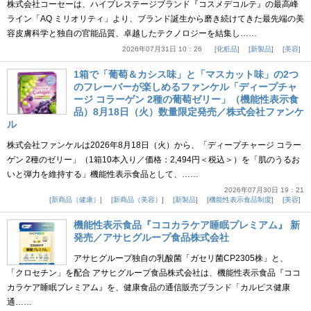
株式会社コーセーは、ハイプレステージブランド『コスメデコルテ』の最高峰
ライン「AQ ミリオリティ」より、ブランド誕生から磨き続けてきた最先端の美
容皮膚科学と独自の官能品質、卓越したテクノロジーを結集し……
2026年07月31日 10：26
化粧品
新製品
美容
1箱で「葡萄＆カシス味」と「マスカット味」の2つ
のフレーバーが楽しめるファンケル「ディープチャ
ージ コラーゲン 2種の葡萄ゼリー」（機能性表示食
品）8月18日（火）数量限定発売／株式会社ファンケ
ル
株式会社ファンケルは2026年8月18日（火）から、「ディープチャージ コラー
ゲン 2種のゼリー」（1箱10本入り／価格：2,494円＜税込＞）を「肌のうるお
いと弾力を維持する」機能性表示食品として、……
2026年07月30日 19：21
新商品（健康）
新商品（美容）
新製品
機能性表示食品制度
美容
機能性表示食品『ココカラケア睡眠プレミアム』 新
発売／アサヒグループ食品株式会社
アサヒグループ独自の乳酸菌「ガセリ菌CP2305株」と、
「クロセチン」を配合 アサヒグループ食品株式会社は、機能性表示食品『ココ
カラケア睡眠プレミアム』を、健康食品の通信販売ブランド「カルピス健康
通……