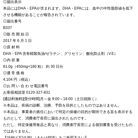
◎届出表示
本品にはDHA・EPAが含まれます。DHA・EPAには、血中の中性脂肪値を低下
させる機能があることが報告されています。
◎届出番号
B337
◎販 売 開 始 日
2017 年 6 月 1 日
◎原 材 料
DHA・EPA 含有精製魚油/ゼラチン、グリセリン、酸化防止剤（V.E）
◎内 容 量
81.0g（450mg×180 粒） 約 30 日分
◎通 常 価 格
4,104 円（税込）
◎お 問 い 合 わ せ電話番号
お客様相談室 0120-327-831
[通話料無料][受付時間]月～金 9:00～18:00（土日祝除く）
※本品は、疾病の診断、治療、予防を目的としたものではありません。
※本品は、事業者の責任において特定の保健の目的が期待できる旨を表示する
ものとして、消費者庁長官に届出されたものです。
ただし、特定保健用食品と異なり、消費者庁長官による個別審査を受けたもの
ではありません。
【詳細は下記URL（またはPDF）をご参照下さい】