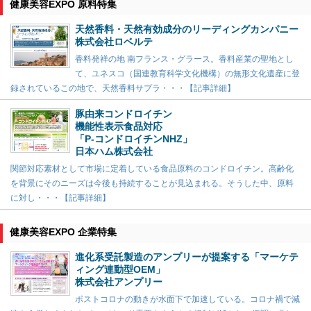
健康美容EXPO 原料特集
天然香料・天然有効成分のリーディングカンパニー
株式会社ロベルテ
香料発祥の地 南フランス・グラース。香料産業の聖地とし
て、ユネスコ（国連教育科学文化機構）の無形文化遺産に登
録されているこの地で、天然香料サプラ・・・【記事詳細】
豚由来コンドロイチン
機能性表示食品対応
「P-コンドロイチンNHZ」
日本ハム株式会社
関節対応素材として市場に定着している食品原料のコンドロイチン。高齢化
を背景にそのニーズは今後も持続することが見込まれる。そうした中、原料
に対し・・・【記事詳細】
健康美容EXPO 企業特集
進化系受託製造のアンプリーが提案する「マーケテ
ィング連動型OEM」
株式会社アンプリー
ポストコロナの動きが水面下で加速している。コロナ禍で減