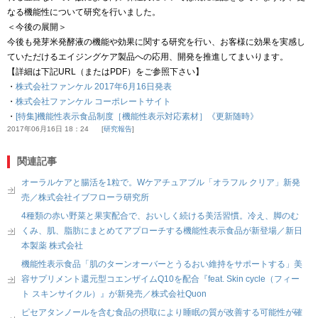
なる機能性について研究を行いました。
＜今後の展開＞
今後も発芽米発酵液の機能や効果に関する研究を行い、お客様に効果を実感し
ていただけるエイジングケア製品への応用、開発を推進してまいります。
【詳細は下記URL（またはPDF）をご参照下さい】
・
株式会社ファンケル 2017年6月16日発表
・
株式会社ファンケル コーポレートサイト
・
[特集]機能性表示食品制度［機能性表示対応素材］《更新随時》
2017年06月16日 18：24
研究報告
関連記事
オーラルケアと腸活を1粒で。Wケアチュアブル「オラフル クリア」新発
売／株式会社イブフローラ研究所
4種類の赤い野菜と果実配合で、おいしく続ける美活習慣。冷え、脚のむ
くみ、肌、脂肪にまとめてアプローチする機能性表示食品が新登場／新日
本製薬 株式会社
機能性表示食品「肌のターンオーバーとうるおい維持をサポートする」美
容サプリメント還元型コエンザイムQ10を配合『feat. Skin cycle（フィー
ト スキンサイクル）』が新発売／株式会社Quon
ピセアタンノールを含む食品の摂取により睡眠の質が改善する可能性が確