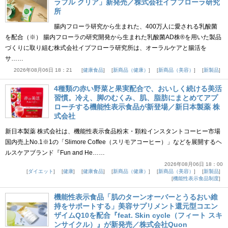
ラフル クリア」新発売／株式会社イブフローラ研究
所
腸内フローラ研究から生まれた、400万人に愛される乳酸菌
を配合（※） 腸内フローラの研究開発から生まれた乳酸菌AD株®を用いた製品
づくりに取り組む株式会社イブフローラ研究所は、オーラルケアと腸活を
サ……
2026年08月06日 18：21
健康食品
新商品（健康）
新商品（美容）
新製品
4種類の赤い野菜と果実配合で、おいしく続ける美活
習慣。冷え、脚のむくみ、肌、脂肪にまとめてアプ
ローチする機能性表示食品が新登場／新日本製薬 株
式会社
新日本製薬 株式会社は、機能性表示食品粉末・顆粒インスタントコーヒー市場
国内売上No.1※1の「Slimore Coffee（スリモアコーヒー）」などを展開するヘ
ルスケアブランド『Fun and He……
2026年08月06日 18：00
ダイエット
健康
健康食品
新商品（健康）
新商品（美容）
新製品
機能性表示食品制度
機能性表示食品「肌のターンオーバーとうるおい維
持をサポートする」美容サプリメント還元型コエン
ザイムQ10を配合『feat. Skin cycle（フィート スキ
ンサイクル）』が新発売／株式会社Quon