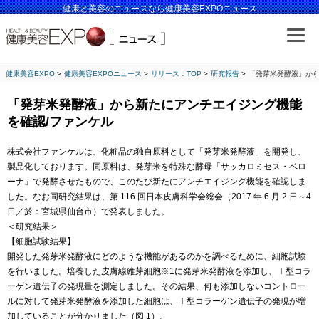
健康と美容のニュースなら健康美容EXPOニュース
健康美容EXPO
健康美容EXPOニュース
リリース：TOP
研究報告
「発芽米発酵液」から
「発芽米発酵液」から新たにアンチエイジング機能
を確認/ファンケル
株式会社ファンケルは、化粧品の独自原料として「発芽米発酵液」を開発し、
製品化しております。同原料は、発芽米を特殊な酵母「サッカロミセス・ベロ
ーナ」で発酵させたもので、このたび新たにアンチエイジング機能を確認しま
した。なお同研究結果は、第 116 回日本皮膚科学会総会（2017 年 6 月 2 日～4
日／於：宮城県仙台市）で発表しました。
＜研究結果＞
【細胞試験結果】
開発した発芽米発酵液にどのような機能があるのかを調べるために、細胞試験
を行いました。培養した皮膚線維芽細胞※1に発芽米発酵液を添加し、Ⅰ型コラ
ーゲン遺伝子の発現量を測定しました。その結果、何も添加しないコントロー
ルに対して発芽米発酵液を添加した細胞は、Ⅰ型コラーゲン遺伝子の発現が増
加していることが分かりました（図 1）。