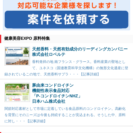
健康美容EXPO 原料特集
天然香料・天然有効成分のリーディングカンパニー
株式会社ロベルテ
香料発祥の地 南フランス・グラース。香料産業の聖地とし
て、ユネスコ（国連教育科学文化機構）の無形文化遺産に登
録されているこの地で、天然香料サプラ・・・【記事詳細】
豚由来コンドロイチン
機能性表示食品対応
「P-コンドロイチンNHZ」
日本ハム株式会社
関節対応素材として市場に定着している食品原料のコンドロイチン。高齢化
を背景にそのニーズは今後も持続することが見込まれる。そうした中、原料
に対し・・・【記事詳細】