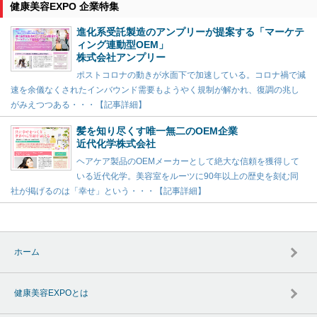
健康美容EXPO 企業特集
進化系受託製造のアンプリーが提案する「マーケテ
ィング連動型OEM」
株式会社アンプリー
ポストコロナの動きが水面下で加速している。コロナ禍で減
速を余儀なくされたインバウンド需要もようやく規制が解かれ、復調の兆し
がみえつつある・・・【記事詳細】
髪を知り尽くす唯一無二のOEM企業
近代化学株式会社
ヘアケア製品のOEMメーカーとして絶大な信頼を獲得して
いる近代化学。美容室をルーツに90年以上の歴史を刻む同
社が掲げるのは「幸せ」という・・・【記事詳細】
ホーム
健康美容EXPOとは