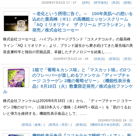
2026年07月31日 17：47
原料
研究報告
美容
調査
～老化という摂理に告ぐ。～ 100年美肌への想いを
込めた最高峰（※1）の高機能エッセンスクリーム
「AQ ミリオリティ ザ クリーム デコラシオン」を
発売／株式会社コーセー
株式会社コーセーは、ハイプレステージブランド『コスメデコルテ』の最高峰
ライン「AQ ミリオリティ」より、ブランド誕生から磨き続けてきた最先端の美
容皮膚科学と独自の官能品質、卓越したテクノロジーを結集し……
2026年07月31日 10：26
化粧品
新製品
美容
1箱で「葡萄＆カシス味」と「マスカット味」の2つ
のフレーバーが楽しめるファンケル「ディープチャ
ージ コラーゲン 2種の葡萄ゼリー」（機能性表示食
品）8月18日（火）数量限定発売／株式会社ファンケ
ル
株式会社ファンケルは2026年8月18日（火）から、「ディープチャージ コラー
ゲン 2種のゼリー」（1箱10本入り／価格：2,494円＜税込＞）を「肌のうるお
いと弾力を維持する」機能性表示食品として、……
2026年07月30日 19：21
新商品（健康）
新商品（美容）
新製品
機能性表示食品制度
美容
機能性表示食品『ココカラケア睡眠プレミアム』 新