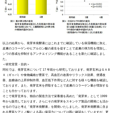
以上の結果から、発芽米発酵液にはこれまでに確認している保湿機能に加え、
皮膚のコラーゲンやヒアルロン酸の産生を促すことで皮膚の弾力性を増加し、
シワの形成を抑制するアンチエイジング機能があることを新たに確認しまし
た。
＜研究背景・目的＞
同社では、発芽玄米について 17 年前から研究しております。発芽玄米はＧＡＢ
Ａ（ギャバ）や食物繊維が豊富で、高血圧の改善やリラックス効果、便通改
善、血糖値の上昇抑制作用、血圧低下作用など人に対する様々な機能を確認し
ております。また、発芽玄米を摂取することで皮膚のコラーゲン量が増加する
ことも分かっております。
そこで発芽玄米を、独自の製造方法で栄養価を高めた「発芽米」として 1999
年から販売しております。さらにその発芽米をスキンケア製品の開発にも活か
せるのではと考え「発芽米発酵液」を開発いたしました。発芽米発酵液に含ま
れる豊富なアミノ酸による高い保湿力については既に確認をしていますが、更