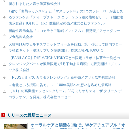
認されました／森永製菓株式会社
1箱で「葡萄＆カシス味」と「マスカット味」の2つのフレーバーが楽しめ
るファンケル「ディープチャージ コラーゲン 2種の葡萄ゼリー」（機能性
表示食品）8月18日（火）数量限定発売／株式会社ファンケル
機能性表示食品『ココカラケア睡眠プレミアム』 新発売／アサヒグルー
プ食品株式会社
犬猫向けAIウェルネスプラットフォームを始動。第一弾として腸内フロー
ラ検査キット・腸活サプリを提供開始／株式会社PETOKOTO
【BANILA CO】THE MATCHA TOKYOとの限定コラボ！抹茶ラテ発想の
クレンジングバームが数量限定で7月下旬より店頭にて販売開始！／モノ
ック株式会社
『PLUSカルピス カラダクレンジング』新発売／アサヒ飲料株式会社
～老化という摂理に告ぐ。～ 100年美肌への想いを込めた最高峰
（※1）の高機能エッセンスクリーム「AQ ミリオリティ ザ クリーム デ
コラシオン」を発売／株式会社コーセー
リリースの最新ニュース
オーラルケアと腸活を1粒で。Wケアチュアブル「オ