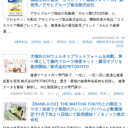
発売／アサヒグループ食品株式会社
アサヒグループ独自の乳酸菌「ガセリ菌CP2305株」と、
「クロセチン」を配合 アサヒグループ食品株式会社は、機能性表示食品『ココ
カラケア睡眠プレミアム』を、健康食品の通信販売ブランド「カルピス健康
通……
2026年07月30日 18：50
健康食品
新商品（健康）
新商品（美容）
新製品
機能性表示食品制度
美容
犬猫向けAIウェルネスプラットフォームを始動。第
一弾として腸内フローラ検査キット・腸活サプリを
提供開始／株式会社PETOKOTO
健康データ × AI + 専門家で、一生に、一匹一匹に最適な健康
提案を実現 株式会社PETOKOTOは、愛犬・愛猫の健康寿命延伸を目指し、健康
データを蓄積・解析し、AIと獣医師などの専門家が……
2026年07月29日 18：51
ペット
新商品（健康）
新商品（美容）
新製品
【BANILA CO】THE MATCHA TOKYOとの限定コ
ラボ！抹茶ラテ発想のクレンジングバームが数量限
定で7月下旬より店頭にて販売開始！／モノック株式
会社
日本の抹茶文化を発信するTHE MATCHA TOKYOと、世界中で愛されるBANILA