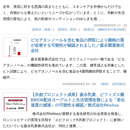
近年、美容に対する意識の高まりとともに、スキンケアを外側からだけでな
く、内側からも整えたいというニーズが広がっています。とくに、年齢や生活
習慣の変化により、肌の乾燥やコンディションのゆらぎを感……
2026年08月05日 17：03
新商品（健康）
新商品（美容）
新製品
機能性表示食品制度
ピセアタンノールを含む食品の摂取により睡眠の質
が改善する可能性が確認されました／森永製菓株式
会社
森永製菓株式会社では、ポリフェノールの一種である「ピセ
アタンノール」の機能性研究を進めています。この度、健常成人を対象とした
ヒト試験により、ピセアタンノールを含む食品を4週間継続摂取することで、睡
眠中……
2026年08月04日 20：09
原料
研究報告
【共創プロジェクト成果】森永乳業、ビフィズス菌
BB536配合ヨーグルトと生活習慣改善による「老化
速度の減速」の可能性を確認／株式会社Rhelixa
株式会社Rhelixaが展開する老化研究の社会実装を推進し、
ロンジェビティの実現を目指す「エピクロック®共創プロジェクト」に参画い
ただいている森永乳業株式会社が、同社と連携……