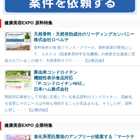
健康美容EXPO 原料特集
天然香料・天然有効成分のリーディングカンパニー
株式会社ロベルテ
香料発祥の地 南フランス・グラース。香料産業の聖地とし
て、ユネスコ（国連教育科学文化機構）の無形文化遺産に登
録されているこの地で、天然香料サプラ・・・【記事詳細】
豚由来コンドロイチン
機能性表示食品対応
「P-コンドロイチンNHZ」
日本ハム株式会社
関節対応素材として市場に定着している食品原料のコンドロイチン。高齢化
を背景にそのニーズは今後も持続することが見込まれる。そうした中、原料
に対し・・・【記事詳細】
健康美容EXPO 企業特集
進化系受託製造のアンプリーが提案する「マーケテ