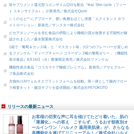
容サプリメント還元型コエンザイムQ10を配合『feat. Skin cycle（フィー
ト スキンサイクル）』が新発売／株式会社Quon
シミのもと*¹ にアプローチ、硬い角層をほぐし浸透「エクイタンス ホワ
イトローション」新発売／サンスター株式会社
ピセアタンノールを含む食品の摂取により睡眠の質が改善する可能性が確
認されました／森永製菓株式会社
1箱で「葡萄＆カシス味」と「マスカット味」の2つのフレーバーが楽しめ
るファンケル「ディープチャージ コラーゲン 2種の葡萄ゼリー」（機能性
表示食品）8月18日（火）数量限定発売／株式会社ファンケル
機能性表示食品『ココカラケア睡眠プレミアム』 新発売／アサヒグルー
プ食品株式会社
犬猫向けAIウェルネスプラットフォームを始動。第一弾として腸内フロー
ラ検査キット・腸活サプリを提供開始／株式会社PETOKOTO
リリースの最新ニュース
お客様の切実な声に耳を傾けてたどり着いた、肌の
「薄層化」への答え こすらず、うるおす朝夜別オ
ールインワン「ハルメク 薬用美肌液」が、さらなる
高機能化を遂げてリニューアル！／株式会社ハルメ