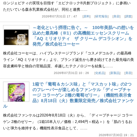
ロンジェビティの実現を目指す「エピクロック®共創プロジェクト」に参画い
ただいている森永乳業株式会社が、同社と連携……
2026年07月31日 17：47
原料
研究報告
美容
調査
～老化という摂理に告ぐ。～ 100年美肌への想いを
込めた最高峰（※1）の高機能エッセンスクリーム
「AQ ミリオリティ ザ クリーム デコラシオン」を
発売／株式会社コーセー
株式会社コーセーは、ハイプレステージブランド『コスメデコルテ』の最高峰
ライン「AQ ミリオリティ」より、ブランド誕生から磨き続けてきた最先端の美
容皮膚科学と独自の官能品質、卓越したテクノロジーを結集し……
2026年07月31日 10：26
化粧品
新製品
美容
1箱で「葡萄＆カシス味」と「マスカット味」の2つ
のフレーバーが楽しめるファンケル「ディープチャ
ージ コラーゲン 2種の葡萄ゼリー」（機能性表示食
品）8月18日（火）数量限定発売／株式会社ファンケ
ル
株式会社ファンケルは2026年8月18日（火）から、「ディープチャージ コラー
ゲン 2種のゼリー」（1箱10本入り／価格：2,494円＜税込＞）を「肌のうるお
いと弾力を維持する」機能性表示食品として、……
2026年07月30日 19：21