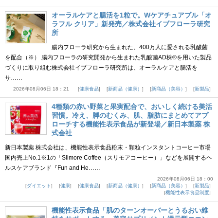
オーラルケアと腸活を1粒で。Wケアチュアブル「オ
ラフル クリア」新発売／株式会社イブフローラ研究
所
腸内フローラ研究から生まれた、400万人に愛される乳酸菌
を配合（※） 腸内フローラの研究開発から生まれた乳酸菌AD株®を用いた製品
づくりに取り組む株式会社イブフローラ研究所は、オーラルケアと腸活を
サ……
2026年08月06日 18：21
健康食品
新商品（健康）
新商品（美容）
新製品
4種類の赤い野菜と果実配合で、おいしく続ける美活
習慣。冷え、脚のむくみ、肌、脂肪にまとめてアプ
ローチする機能性表示食品が新登場／新日本製薬 株
式会社
新日本製薬 株式会社は、機能性表示食品粉末・顆粒インスタントコーヒー市場
国内売上No.1※1の「Slimore Coffee（スリモアコーヒー）」などを展開するヘ
ルスケアブランド『Fun and He……
2026年08月06日 18：00
ダイエット
健康
健康食品
新商品（健康）
新商品（美容）
新製品
機能性表示食品制度
機能性表示食品「肌のターンオーバーとうるおい維