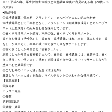
※2：平成23年、厚生労働省 歯科疾患実態調査 歯肉に所見のある者（20代～80
代未満）
■商品特長
◎歯槽膿漏薬で日本初！アラントイン・カルバゾクロムの組み合わせ
歯槽膿漏薬として日本初となる、アラントイン（組織修復成分）とカルバゾク
ロム（止血成分）の組み合わせを採用しています。
◎歯ぐき再活サポート処方。本来の強い歯ぐきづくりをサポート。
歯ぐきを修復（活性化）し、歯肉炎・歯槽膿漏のはれ・出血・痛みを抑え、歯
をしっかり支える、本来の強い歯ぐきづくりをサポートします。
◎歯ぐきにしっかり留まる「密着ジェル」。
患部にしっかり留まる密着ジェルで、歯肉炎・歯槽膿漏には、歯磨き後、歯ぐ
きに塗りこんで使います。塗布する際は歯ぐき全体に指でマッサージしながら
塗りこむと効果的です。
◎こだわりの「ハッカ油」配合（清涼化剤）
厳選した「ハッカ油」を配合。マイルドミントのさわやかな使用感です。
【商品概要】
◎販売名
ハレス口内薬
◎分類
第3類医薬品
◎効能・効果