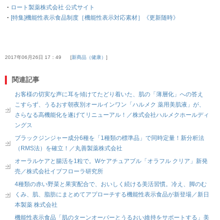
・
ロート製薬株式会社 公式サイト
・
[特集]機能性表示食品制度［機能性表示対応素材］《更新随時》
2017年06月26日 17：49
新商品（健康）
関連記事
お客様の切実な声に耳を傾けてたどり着いた、肌の「薄層化」への答え
こすらず、うるおす朝夜別オールインワン「ハルメク 薬用美肌液」が、
さらなる高機能化を遂げてリニューアル！／株式会社ハルメクホールディ
ングス
ブラックジンジャー成分6種を「1種類の標準品」で同時定量！新分析法
（RMS法）を確立！／丸善製薬株式会社
オーラルケアと腸活を1粒で。Wケアチュアブル「オラフル クリア」新発
売／株式会社イブフローラ研究所
4種類の赤い野菜と果実配合で、おいしく続ける美活習慣。冷え、脚のむ
くみ、肌、脂肪にまとめてアプローチする機能性表示食品が新登場／新日
本製薬 株式会社
機能性表示食品「肌のターンオーバーとうるおい維持をサポートする」美