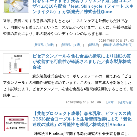
持をサポートする」美容サプリメント還元型コエン
ザイムQ10を配合『feat. Skin cycle（フィート スキ
ンサイクル）』が新発売／株式会社Quon
近年、美容に対する意識の高まりとともに、スキンケアを外側からだけでな
く、内側からも整えたいというニーズが広がっています。とくに、年齢や生活
習慣の変化により、肌の乾燥やコンディションのゆらぎを感……
2026年08月05日 17：03
新商品（健康）
新商品（美容）
新製品
機能性表示食品制度
ピセアタンノールを含む食品の摂取により睡眠の質
が改善する可能性が確認されました／森永製菓株式
会社
森永製菓株式会社では、ポリフェノールの一種である「ピセ
アタンノール」の機能性研究を進めています。この度、健常成人を対象とした
ヒト試験により、ピセアタンノールを含む食品を4週間継続摂取することで、睡
眠中……
2026年08月04日 20：09
原料
研究報告
【共創プロジェクト成果】森永乳業、ビフィズス菌
BB536配合ヨーグルトと生活習慣改善による「老化
速度の減速」の可能性を確認／株式会社Rhelixa
株式会社Rhelixaが展開する老化研究の社会実装を推進し、