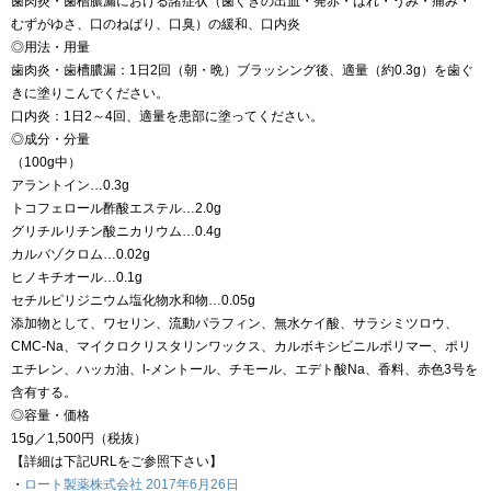
歯肉炎・歯槽膿漏における諸症状（歯ぐきの出血・発赤・はれ・うみ・痛み・
むずがゆさ、口のねばり、口臭）の緩和、口内炎
◎用法・用量
歯肉炎・歯槽膿漏：1日2回（朝・晩）ブラッシング後、適量（約0.3g）を歯ぐ
きに塗りこんでください。
口内炎：1日2～4回、適量を患部に塗ってください。
◎成分・分量
（100g中）
アラントイン…0.3g
トコフェロール酢酸エステル…2.0g
グリチルリチン酸ニカリウム…0.4g
カルバゾクロム…0.02g
ヒノキチオール…0.1g
セチルピリジニウム塩化物水和物…0.05g
添加物として、ワセリン、流動パラフィン、無水ケイ酸、サラシミツロウ、
CMC-Na、マイクロクリスタリンワックス、カルボキシビニルポリマー、ポリ
エチレン、ハッカ油、l-メントール、チモール、エデト酸Na、香料、赤色3号を
含有する。
◎容量・価格
15g／1,500円（税抜）
【詳細は下記URLをご参照下さい】
・
ロート製薬株式会社 2017年6月26日