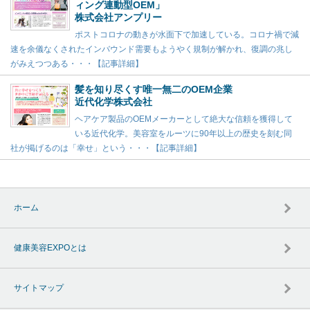
ィング連動型OEM」
株式会社アンプリー
ポストコロナの動きが水面下で加速している。コロナ禍で減
速を余儀なくされたインバウンド需要もようやく規制が解かれ、復調の兆し
がみえつつある・・・【記事詳細】
髪を知り尽くす唯一無二のOEM企業
近代化学株式会社
ヘアケア製品のOEMメーカーとして絶大な信頼を獲得して
いる近代化学。美容室をルーツに90年以上の歴史を刻む同
社が掲げるのは「幸せ」という・・・【記事詳細】
ホーム
健康美容EXPOとは
サイトマップ