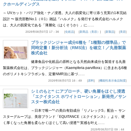
クホールディングス
～ UVカット・バリア強化・ナノ浸透。大人の肌変化に寄り添う充実の1本完結
設計 〜 販売部数No.1（※1）雑誌『ハルメク』を発行する株式会社ハルメク
は、大人の肌変化である「薄層化（はくそうか）」に……
2026年08月07日 17：36
化粧品
新商品（美容）
新製品
美容
ブラックジンジャー成分6種を「1種類の標準品」で
同時定量！新分析法（RMS法）を確立！／丸善製薬
株式会社
健康食品や化粧品の原料となる天然由来成分を製造する丸善
製薬株式会社は、ブラックジンジャー（Kaempferia parviflora）に含まれる6種
のポリメトキシフラボンを、定量NMR法に基づ……
2026年08月07日 16：49
原料
機能性表示食品制度
シミのもと*¹ にアプローチ、硬い角層をほぐし浸透
「エクイタンス ホワイトローション」新発売／サン
スター株式会社
～日本で唯一*² の美白有効成分「リノレックS」配合～ サン
スターグループは、美容ブランド「EQUITANCE（エクイタンス）」より、硬
く厚くなった角層を柔らかくほぐして高い浸透*³ 実感を叶え……
2026年08月07日 09：44