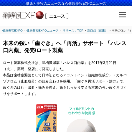
健康と美容のニュースなら健康美容EXPOニュース
健康美容EXPO
健康美容EXPOニュース
リリース：TOP
新商品（健康）
本来の強い「歯
本来の強い「歯ぐき」へ「再活」サポート 「ハレス
口内薬」発売/ロート製薬
ロート製薬株式会社は、歯槽膿漏薬「ハレス口内薬」を2017年3月21日
（火）、薬局・薬店にて発売しました。
本品は歯槽膿漏薬として日本初となるアラントイン（組織修復成分）・カルバ
ゾクロム（止血成分）の組み合わせを採用。「歯ぐき再活サポート処方」で、
歯ぐきのはれ・出血・痛みを抑え、歯をしっかり支える本来の強い歯ぐきづく
りをサポートします。