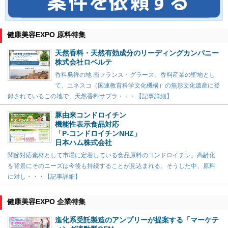
健康美容EXPO 原料特集
天然香料・天然有効成分のリーディングカンパニー
株式会社ロベルテ
香料発祥の地 南フランス・グラース。香料産業の聖地とし
て、ユネスコ（国連教育科学文化機構）の無形文化遺産に登
録されているこの地で、天然香料サプラ・・・【記事詳細】
豚由来コンドロイチン
機能性表示食品対応
「P-コンドロイチンNHZ」
日本ハム株式会社
関節対応素材として市場に定着している食品原料のコンドロイチン。高齢化
を背景にそのニーズは今後も持続することが見込まれる。そうした中、原料
に対し・・・【記事詳細】
健康美容EXPO 企業特集
進化系受託製造のアンプリーが提案する「マーケテ