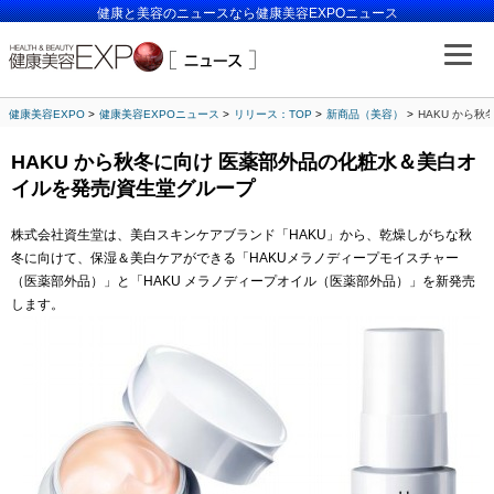
健康と美容のニュースなら健康美容EXPOニュース
健康美容EXPO
健康美容EXPOニュース
リリース：TOP
新商品（美容）
HAKU から
HAKU から秋冬に向け 医薬部外品の化粧水＆美白オ
イルを発売/資生堂グループ
株式会社資生堂は、美白スキンケアブランド「HAKU」から、乾燥しがちな秋
冬に向けて、保湿＆美白ケアができる「HAKUメラノディープモイスチャー
（医薬部外品）」と「HAKU メラノディープオイル（医薬部外品）」を新発売
します。