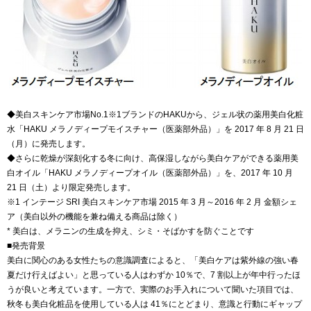
◆美白スキンケア市場No.1※1ブランドのHAKUから、ジェル状の薬用美白化粧
水「HAKU メラノディープモイスチャー（医薬部外品）」を 2017 年 8 月 21 日
（月）に発売します。
◆さらに乾燥が深刻化する冬に向け、高保湿しながら美白ケアができる薬用美
白オイル「HAKU メラノディープオイル（医薬部外品）」を、2017 年 10 月
21 日（土）より限定発売します。
※1 インテージ SRI 美白スキンケア市場 2015 年 3 月～2016 年 2 月 金額シェ
ア（美白以外の機能を兼ね備える商品は除く）
* 美白は、メラニンの生成を抑え、シミ・そばかすを防ぐことです
■発売背景
美白に関心のある女性たちの意識調査によると、「美白ケアは紫外線の強い春
夏だけ行えばよい」と思っている人はわずか 10％で、7 割以上が年中行ったほ
うが良いと考えています。一方で、実際のお手入れについて聞いた項目では、
秋冬も美白化粧品を使用している人は 41％にとどまり、意識と行動にギャップ