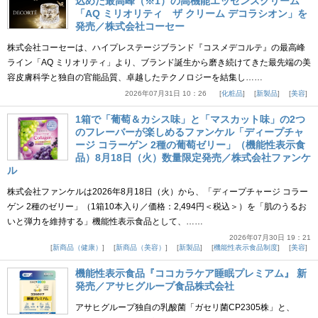
込めた最高峰（※1）の高機能エッセンスクリーム
「AQ ミリオリティ ザ クリーム デコラシオン」を
発売／株式会社コーセー
株式会社コーセーは、ハイプレステージブランド『コスメデコルテ』の最高峰
ライン「AQ ミリオリティ」より、ブランド誕生から磨き続けてきた最先端の美
容皮膚科学と独自の官能品質、卓越したテクノロジーを結集し……
2026年07月31日 10：26
化粧品
新製品
美容
1箱で「葡萄＆カシス味」と「マスカット味」の2つ
のフレーバーが楽しめるファンケル「ディープチャ
ージ コラーゲン 2種の葡萄ゼリー」（機能性表示食
品）8月18日（火）数量限定発売／株式会社ファンケ
ル
株式会社ファンケルは2026年8月18日（火）から、「ディープチャージ コラー
ゲン 2種のゼリー」（1箱10本入り／価格：2,494円＜税込＞）を「肌のうるお
いと弾力を維持する」機能性表示食品として、……
2026年07月30日 19：21
新商品（健康）
新商品（美容）
新製品
機能性表示食品制度
美容
機能性表示食品『ココカラケア睡眠プレミアム』 新
発売／アサヒグループ食品株式会社
アサヒグループ独自の乳酸菌「ガセリ菌CP2305株」と、