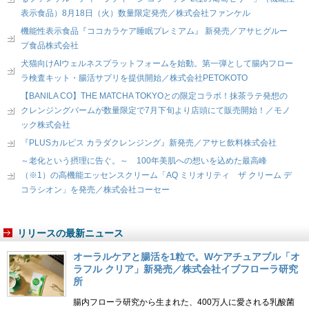
表示食品）8月18日（火）数量限定発売／株式会社ファンケル
機能性表示食品『ココカラケア睡眠プレミアム』 新発売／アサヒグルー
プ食品株式会社
犬猫向けAIウェルネスプラットフォームを始動。第一弾として腸内フロー
ラ検査キット・腸活サプリを提供開始／株式会社PETOKOTO
【BANILA CO】THE MATCHA TOKYOとの限定コラボ！抹茶ラテ発想の
クレンジングバームが数量限定で7月下旬より店頭にて販売開始！／モノ
ック株式会社
『PLUSカルピス カラダクレンジング』新発売／アサヒ飲料株式会社
～老化という摂理に告ぐ。～ 100年美肌への想いを込めた最高峰
（※1）の高機能エッセンスクリーム「AQ ミリオリティ ザ クリーム デ
コラシオン」を発売／株式会社コーセー
リリースの最新ニュース
オーラルケアと腸活を1粒で。Wケアチュアブル「オ
ラフル クリア」新発売／株式会社イブフローラ研究
所
腸内フローラ研究から生まれた、400万人に愛される乳酸菌