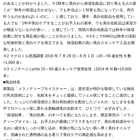
があることが分かりました。※2秋冬に美白から保湿化粧品に切り替える人の多
くが「秋冬の保湿は欠かせない。でも本当はシミ対策も気になっている。両方
叶うものがあればいいのに。」と感じており、通年、美白化粧品を使用してい
る人でも「1年中美白ケアすることがお手入れの基本。でも美白化粧品は保湿力
が物足りないものが多い。」と感じていて、現状の美白化粧品では秋冬の保湿
効果に対する満足感が低いことが分かりました。※3そこでHAKUは秋冬の深刻
な乾燥対策と美白ケアを両立できる、保湿効果の高い美白スキンケア 2 品を開
発しました。
※2 マクロミル意識調査 2016 年 7 月 29 日～8 月 1 日（20～59 歳女性 N 数
=1,000 名）
※3 インテージ Lyche 15～69 歳スキンケア使用女性（2014 年 N 数=10,000
名）
■商品特長
新製品「メラノディープモイスチャー」は、資生堂が特許を取得している独自
の乳化技術により、化粧水をギュッと凝縮してジェル状にすることに成功しま
した。たっぷりの保湿成分と美白有効成分を配合したジェルが、なじませる途
中でローション状に変わる新触感美白化粧水で、ひとつで「みずみずしさ」
「保湿効果」「美白効果」のすべてを肌にもたらします。限定発売の「メラノ
ディープオイル」は、お手入れの最後にプラスするだけで、美白有効成分やう
るおい成分をしっかり閉じ込め、乾燥が気にならない肌へ導く美白オイルで
す。洗練された透明感のある香りで美白ケアの満足感を高めます。