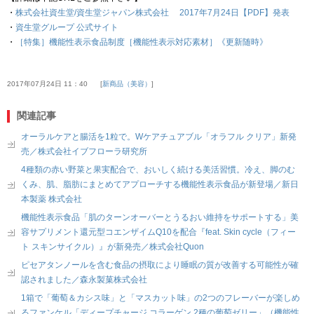
・
株式会社資生堂/資生堂ジャパン株式会社 2017年7月24日【PDF】発表
・
資生堂グループ 公式サイト
・
［特集］機能性表示食品制度［機能性表示対応素材］《更新随時》
2017年07月24日 11：40
新商品（美容）
関連記事
オーラルケアと腸活を1粒で。Wケアチュアブル「オラフル クリア」新発
売／株式会社イブフローラ研究所
4種類の赤い野菜と果実配合で、おいしく続ける美活習慣。冷え、脚のむ
くみ、肌、脂肪にまとめてアプローチする機能性表示食品が新登場／新日
本製薬 株式会社
機能性表示食品「肌のターンオーバーとうるおい維持をサポートする」美
容サプリメント還元型コエンザイムQ10を配合『feat. Skin cycle（フィー
ト スキンサイクル）』が新発売／株式会社Quon
ピセアタンノールを含む食品の摂取により睡眠の質が改善する可能性が確
認されました／森永製菓株式会社
1箱で「葡萄＆カシス味」と「マスカット味」の2つのフレーバーが楽しめ
るファンケル「ディープチャージ コラーゲン 2種の葡萄ゼリー」（機能性