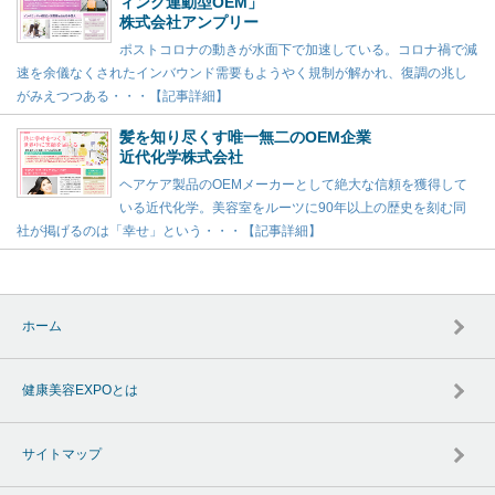
ィング連動型OEM」
株式会社アンプリー
ポストコロナの動きが水面下で加速している。コロナ禍で減
速を余儀なくされたインバウンド需要もようやく規制が解かれ、復調の兆し
がみえつつある・・・【記事詳細】
髪を知り尽くす唯一無二のOEM企業
近代化学株式会社
ヘアケア製品のOEMメーカーとして絶大な信頼を獲得して
いる近代化学。美容室をルーツに90年以上の歴史を刻む同
社が掲げるのは「幸せ」という・・・【記事詳細】
ホーム
健康美容EXPOとは
サイトマップ