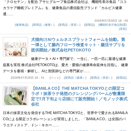
「クロセチン」を配合 アサヒグループ食品株式会社は、機能性表示食品『ココ
カラケア睡眠プレミアム』を、健康食品の通信販売ブランド「カルピス健康
通……
2026年07月30日 18：50
健康食品
新商品（健康）
新商品（美容）
新製品
機能性表示食品制度
美容
犬猫向けAIウェルネスプラットフォームを始動。第
一弾として腸内フローラ検査キット・腸活サプリを
提供開始／株式会社PETOKOTO
健康データ × AI + 専門家で、一生に、一匹一匹に最適な健康
提案を実現 株式会社PETOKOTOは、愛犬・愛猫の健康寿命延伸を目指し、健康
データを蓄積・解析し、AIと獣医師などの専門家が……
2026年07月29日 18：51
ペット
新商品（健康）
新商品（美容）
新製品
【BANILA CO】THE MATCHA TOKYOとの限定コ
ラボ！抹茶ラテ発想のクレンジングバームが数量限
定で7月下旬より店頭にて販売開始！／モノック株式
会社
日本の抹茶文化を発信するTHE MATCHA TOKYOと、世界中で愛されるBANILA
COによる限定コラボレーションが実現しました。 「BANILA CO」は全国のバ
ラエティストア、ドン・キホー……