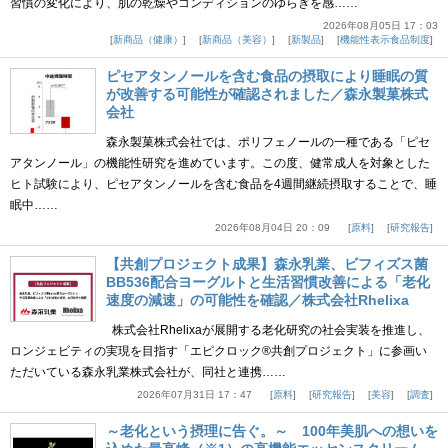
習慣の変化により、肌の乾燥やコンディションのゆらぎを感……
2026年08月05日 17：03
新商品（健康）
新商品（美容）
新製品
機能性表示食品制度
ピセアタンノールを含む食品の摂取により睡眠の質
が改善する可能性が確認されました／森永製菓株式
会社
森永製菓株式会社では、ポリフェノールの一種である「ピセ
アタンノール」の機能性研究を進めています。この度、健常成人を対象とした
ヒト試験により、ピセアタンノールを含む食品を4週間継続摂取することで、睡
眠中……
2026年08月04日 20：09
原料
研究報告
【共創プロジェクト成果】森永乳業、ビフィズス菌
BB536配合ヨーグルトと生活習慣改善による「老化
速度の減速」の可能性を確認／株式会社Rhelixa
株式会社Rhelixaが展開する老化研究の社会実装を推進し、
ロンジェビティの実現を目指す「エピクロック®共創プロジェクト」に参画い
ただいている森永乳業株式会社が、同社と連携……
2026年07月31日 17：47
原料
研究報告
美容
調査
～老化という摂理に告ぐ。～ 100年美肌への想いを