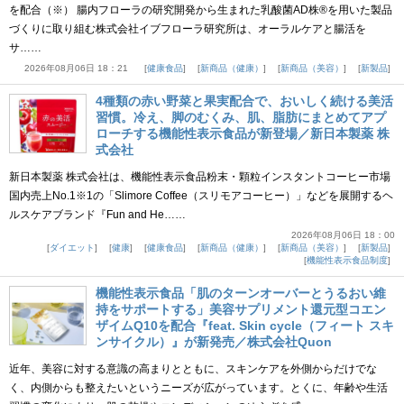
を配合（※） 腸内フローラの研究開発から生まれた乳酸菌AD株®を用いた製品
づくりに取り組む株式会社イブフローラ研究所は、オーラルケアと腸活を
サ……
2026年08月06日 18：21
健康食品
新商品（健康）
新商品（美容）
新製品
4種類の赤い野菜と果実配合で、おいしく続ける美活
習慣。冷え、脚のむくみ、肌、脂肪にまとめてアプ
ローチする機能性表示食品が新登場／新日本製薬 株
式会社
新日本製薬 株式会社は、機能性表示食品粉末・顆粒インスタントコーヒー市場
国内売上No.1※1の「Slimore Coffee（スリモアコーヒー）」などを展開するヘ
ルスケアブランド『Fun and He……
2026年08月06日 18：00
ダイエット
健康
健康食品
新商品（健康）
新商品（美容）
新製品
機能性表示食品制度
機能性表示食品「肌のターンオーバーとうるおい維
持をサポートする」美容サプリメント還元型コエン
ザイムQ10を配合『feat. Skin cycle（フィート スキ
ンサイクル）』が新発売／株式会社Quon
近年、美容に対する意識の高まりとともに、スキンケアを外側からだけでな
く、内側からも整えたいというニーズが広がっています。とくに、年齢や生活