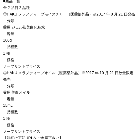
■商品一覧
全 2 品目 2 品種
◎HAKU メラノディープモイスチャー（医薬部外品）※2017 年 8 月 21 日発売
・分類
薬用 ジェル状美白化粧水
・容量
100g
・品種数
1 種
・価格
ノープリントプライス
◎HAKU メラノディープオイル（医薬部外品）※2017 年 10 月 21 日数量限定
発売
・分類
薬用 美白オイル
・容量
15mL
・品種数
1 種
・価格
ノープリントプライス
【詳細は下記URLをご参照下さい】