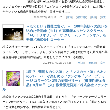
株式会社Rhelixaが展開する老化研究の社会実装を推進し、
ロンジェビティの実現を目指す「エピクロック®共創プロジェクト」に参画い
ただいている森永乳業株式会社が、同社と連携……
2026年07月31日 17：47
原料
研究報告
美容
調査
～老化という摂理に告ぐ。～ 100年美肌への想いを
込めた最高峰（※1）の高機能エッセンスクリーム
「AQ ミリオリティ ザ クリーム デコラシオン」を
発売／株式会社コーセー
株式会社コーセーは、ハイプレステージブランド『コスメデコルテ』の最高峰
ライン「AQ ミリオリティ」より、ブランド誕生から磨き続けてきた最先端の美
容皮膚科学と独自の官能品質、卓越したテクノロジーを結集し……
2026年07月31日 10：26
化粧品
新製品
美容
1箱で「葡萄＆カシス味」と「マスカット味」の2つ
のフレーバーが楽しめるファンケル「ディープチャ
ージ コラーゲン 2種の葡萄ゼリー」（機能性表示食
品）8月18日（火）数量限定発売／株式会社ファンケ
ル
株式会社ファンケルは2026年8月18日（火）から、「ディープチャージ コラー
ゲン 2種のゼリー」（1箱10本入り／価格：2,494円＜税込＞）を「肌のうるお
いと弾力を維持する」機能性表示食品として、……