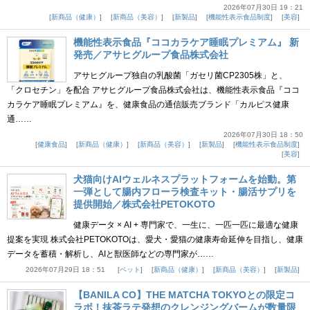
2026年07月30日 19：21
新商品（健康）
新商品（美容）
新製品
機能性表示食品制度
美容
機能性表示食品『ココカラケア睡眠プレミアム』 新
発売／アサヒグループ食品株式会社
アサヒグループ独自の乳酸菌「ガセリ菌CP2305株」と、
「クロセチン」を配合 アサヒグループ食品株式会社は、機能性表示食品『ココ
カラケア睡眠プレミアム』を、健康食品の通信販売ブランド「カルピス健康
通……
2026年07月30日 18：50
健康食品
新商品（健康）
新商品（美容）
新製品
機能性表示食品制度
美容
犬猫向けAIウェルネスプラットフォームを始動。第
一弾として腸内フローラ検査キット・腸活サプリを
提供開始／株式会社PETOKOTO
健康データ × AI + 専門家で、一生に、一匹一匹に最適な健康
提案を実現 株式会社PETOKOTOは、愛犬・愛猫の健康寿命延伸を目指し、健康
データを蓄積・解析し、AIと獣医師などの専門家が……
2026年07月29日 18：51
ペット
新商品（健康）
新商品（美容）
新製品
【BANILA CO】THE MATCHA TOKYOとの限定コ
ラボ！抹茶ラテ発想のクレンジングバームが数量限