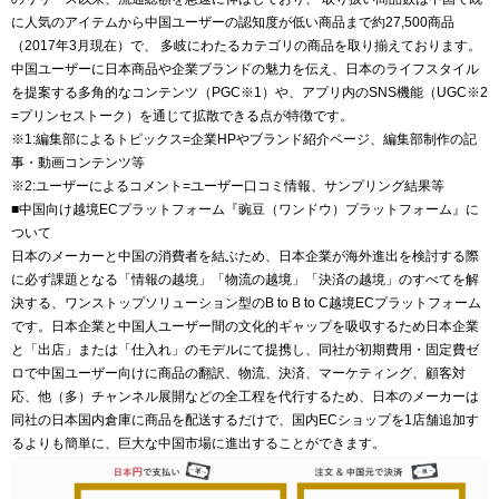
に人気のアイテムから中国ユーザーの認知度が低い商品まで約27,500商品
（2017年3月現在）で、 多岐にわたるカテゴリの商品を取り揃えております。
中国ユーザーに日本商品や企業ブランドの魅力を伝え、日本のライフスタイル
を提案する多角的なコンテンツ（PGC※1）や、アプリ内のSNS機能（UGC※2
=プリンセストーク）を通じて拡散できる点が特徴です。
※1:編集部によるトピックス=企業HPやブランド紹介ページ、編集部制作の記
事・動画コンテンツ等
※2:ユーザーによるコメント=ユーザー口コミ情報、サンプリング結果等
■中国向け越境ECプラットフォーム『豌豆（ワンドウ）プラットフォーム』に
ついて
日本のメーカーと中国の消費者を結ぶため、日本企業が海外進出を検討する際
に必ず課題となる「情報の越境」「物流の越境」「決済の越境」のすべてを解
決する、ワンストップソリューション型のB to B to C越境ECプラットフォーム
です。日本企業と中国人ユーザー間の文化的ギャップを吸収するため日本企業
と「出店」または「仕入れ」のモデルにて提携し、同社が初期費用・固定費ゼ
ロで中国ユーザー向けに商品の翻訳、物流、決済、マーケティング、顧客対
応、他（多）チャンネル展開などの全工程を代行するため、日本のメーカーは
同社の日本国内倉庫に商品を配送するだけで、国内ECショップを1店舗追加す
るよりも簡単に、巨大な中国市場に進出することができます。