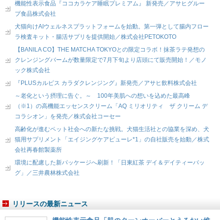
機能性表示食品『ココカラケア睡眠プレミアム』 新発売／アサヒグルー
プ食品株式会社
犬猫向けAIウェルネスプラットフォームを始動。第一弾として腸内フロー
ラ検査キット・腸活サプリを提供開始／株式会社PETOKOTO
【BANILA CO】THE MATCHA TOKYOとの限定コラボ！抹茶ラテ発想の
クレンジングバームが数量限定で7月下旬より店頭にて販売開始！／モノ
ック株式会社
『PLUSカルピス カラダクレンジング』新発売／アサヒ飲料株式会社
～老化という摂理に告ぐ。～ 100年美肌への想いを込めた最高峰
（※1）の高機能エッセンスクリーム「AQ ミリオリティ ザ クリーム デ
コラシオン」を発売／株式会社コーセー
高齢化が進むペット社会への新たな挑戦。犬猫生活社との協業を深め、犬
猫用サプリメント「エイジングケアピューレ*1」の自社販売を始動／株式
会社再春館製薬所
環境に配慮した新パッケージへ刷新！「日東紅茶 デイ＆デイティーバッ
グ」／三井農林株式会社
リリースの最新ニュース