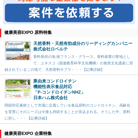
健康美容EXPO 原料特集
天然香料・天然有効成分のリーディングカンパニー
株式会社ロベルテ
香料発祥の地 南フランス・グラース。香料産業の聖地とし
て、ユネスコ（国連教育科学文化機構）の無形文化遺産に登
録されているこの地で、天然香料サプラ・・・【記事詳細】
豚由来コンドロイチン
機能性表示食品対応
「P-コンドロイチンNHZ」
日本ハム株式会社
関節対応素材として市場に定着している食品原料のコンドロイチン。高齢化
を背景にそのニーズは今後も持続することが見込まれる。そうした中、原料
に対し・・・【記事詳細】
健康美容EXPO 企業特集