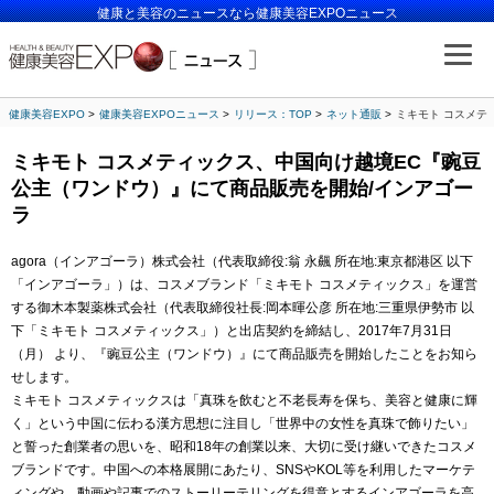
健康と美容のニュースなら健康美容EXPOニュース
健康美容EXPO
健康美容EXPOニュース
リリース：TOP
ネット通販
ミキモト コスメテ
ミキモト コスメティックス、中国向け越境EC『豌豆
公主（ワンドウ）』にて商品販売を開始/インアゴー
ラ
agora（インアゴーラ）株式会社（代表取締役:翁 永飆 所在地:東京都港区 以下
「インアゴーラ」）は、コスメブランド「ミキモト コスメティックス」を運営
する御木本製薬株式会社（代表取締役社長:岡本暉公彦 所在地:三重県伊勢市 以
下「ミキモト コスメティックス」）と出店契約を締結し、2017年7月31日
（月） より、『豌豆公主（ワンドウ）』にて商品販売を開始したことをお知ら
せします。
ミキモト コスメティックスは「真珠を飲むと不老長寿を保ち、美容と健康に輝
く」という中国に伝わる漢方思想に注目し「世界中の女性を真珠で飾りたい」
と誓った創業者の思いを、昭和18年の創業以来、大切に受け継いできたコスメ
ブランドです。中国への本格展開にあたり、SNSやKOL等を利用したマーケテ
ィングや、動画や記事でのストーリーテリングを得意とするインアゴーラを高