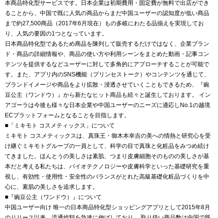
本商品特化型サービスです。日本企業は初期費用・固定費が無料で出店ができ
ることから、中国で既に人気の商品からまだ中国ユーザーの認知度が低い商品
まで約27,500商品（2017年6月現在）もの多岐にわたる品揃えを実現してお
り、人気の要因の1つとなっています。
日本商品特化型であるため商品を陳列して販売するだけではなく、企業ブラン
ド・商品の詳細情報や、商品の使い方や利用シーンをまとめた動画・記事コン
テンツを提供するなどユーザーに対して多角的にアプローチすることが可能で
す。また、アプリ内のSNS機能（プリンセストーク）やコンテンツを通じて、
ブランドイメージや商品をより拡散・浸透させていくこともできるため、『豌
豆公主（ワンドウ）』から新たなヒット商品も続々と誕生しております。 イン
アゴーラは今後も様々な日本企業や中国ユーザーのニーズに適応しNo.1の越境
ECプラットフォームとなることを目指します。
■「ミキモト コスメティックス」について
ミキモト コスメティックスは、真珠王・御木本幸吉の美への情熱と研究心を受
け継ぐミキモトグループの一員として、科学の目で真珠と化粧品をみつめ続け
てきました。ほんとうの美しさは素肌、つまり皮膚細胞そのものの美しさが基
本だと考える私たちは、バイオテクノロジーや皮膚科学といった基礎研究を重
視し、有効性・使用性・安全性のバランスがとれた高級基礎化粧品づくりを中
心に、素肌の美しさを追求します。
■『豌豆公主（ワンドウ）』について
中国ユーザー向け 唯一の日本商品特化型ショッピングアプリとして2015年8月
のリリース以来、流通総額を急速に伸ばしており、 取り扱い商品数は中国で既