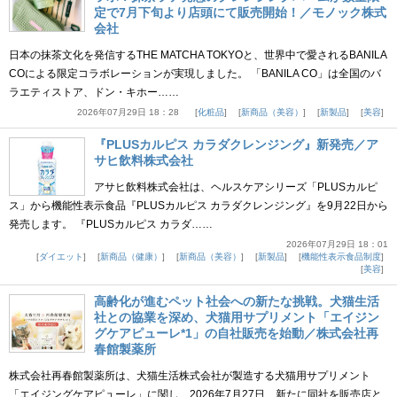
定で7月下旬より店頭にて販売開始！／モノック株式
会社
日本の抹茶文化を発信するTHE MATCHA TOKYOと、世界中で愛されるBANILA
COによる限定コラボレーションが実現しました。 「BANILA CO」は全国のバ
ラエティストア、ドン・キホー……
2026年07月29日 18：28
化粧品
新商品（美容）
新製品
美容
『PLUSカルピス カラダクレンジング』新発売／ア
サヒ飲料株式会社
アサヒ飲料株式会社は、ヘルスケアシリーズ「PLUSカルピ
ス」から機能性表示食品『PLUSカルピス カラダクレンジング』を9月22日から
発売します。 『PLUSカルピス カラダ……
2026年07月29日 18：01
ダイエット
新商品（健康）
新商品（美容）
新製品
機能性表示食品制度
美容
高齢化が進むペット社会への新たな挑戦。犬猫生活
社との協業を深め、犬猫用サプリメント「エイジン
グケアピューレ*1」の自社販売を始動／株式会社再
春館製薬所
株式会社再春館製薬所は、犬猫生活株式会社が製造する犬猫用サプリメント
「エイジングケアピューレ」に関し、2026年7月27日、新たに同社を販売店と