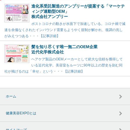
進化系受託製造のアンプリーが提案する「マーケテ
ィング連動型OEM」
株式会社アンプリー
ポストコロナの動きが水面下で加速している。コロナ禍で減
速を余儀なくされたインバウンド需要もようやく規制が解かれ、復調の兆し
がみえつつある・・・【記事詳細】
髪を知り尽くす唯一無二のOEM企業
近代化学株式会社
ヘアケア製品のOEMメーカーとして絶大な信頼を獲得して
いる近代化学。美容室をルーツに90年以上の歴史を刻む同
社が掲げるのは「幸せ」という・・・【記事詳細】
ホーム
健康美容EXPOとは