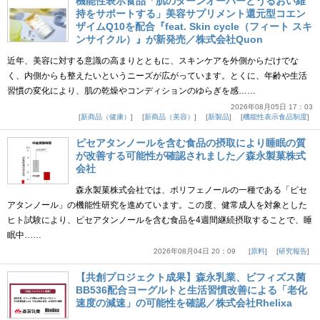
機能性表示食品「肌のターンオーバーとうるおい維
持をサポートする」美容サプリメント還元型コエン
ザイムQ10を配合『feat. Skin cycle（フィート スキ
ンサイクル）』が新発売／株式会社Quon
近年、美容に対する意識の高まりとともに、スキンケアを外側からだけでな
く、内側からも整えたいというニーズが広がっています。とくに、年齢や生活
習慣の変化により、肌の乾燥やコンディションのゆらぎを感……
2026年08月05日 17：03
新商品（健康）
新商品（美容）
新製品
機能性表示食品制度
ピセアタンノールを含む食品の摂取により睡眠の質
が改善する可能性が確認されました／森永製菓株式
会社
森永製菓株式会社では、ポリフェノールの一種である「ピセ
アタンノール」の機能性研究を進めています。この度、健常成人を対象とした
ヒト試験により、ピセアタンノールを含む食品を4週間継続摂取することで、睡
眠中……
2026年08月04日 20：09
原料
研究報告
【共創プロジェクト成果】森永乳業、ビフィズス菌
BB536配合ヨーグルトと生活習慣改善による「老化
速度の減速」の可能性を確認／株式会社Rhelixa