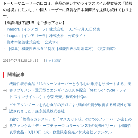
トーリーやユーザーの口コミ、商品の使い方やライフスタイル提案等の「情報
の越境」に注力し、中国人ユーザーに良質な日本製商品を提供し続けておりま
す。
【※詳細は下記URLをご参照下さい】
・
Inagora（インアゴーラ）株式会社 017年7月31日発表
・
Inagora（インアゴーラ）株式会社 公式サイト
・
御木本製薬株式会社 公式サイト
・
［特集］機能性表示食品制度［機能性表示対応素材］《更新随時》
2017年07月31日 16：37
ネット通販
関連記事
機能性表示食品「肌のターンオーバーとうるおい維持をサポートする」美
容サプリメント還元型コエンザイムQ10を配合『feat. Skin cycle（フィー
ト スキンサイクル）』が新発売／株式会社Quon
ピセアタンノールを含む食品の摂取により睡眠の質が改善する可能性が確
認されました／森永製菓株式会社
1箱で「葡萄＆カシス味」と「マスカット味」の2つのフレーバーが楽しめ
るファンケル「ディープチャージ コラーゲン 2種の葡萄ゼリー」（機能性
表示食品）8月18日（火）数量限定発売／株式会社ファンケル