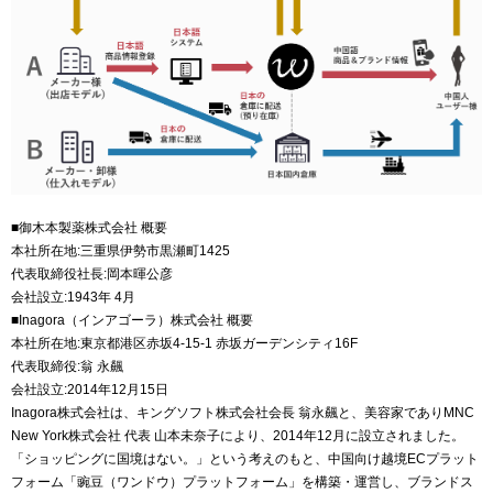
■御木本製薬株式会社 概要
本社所在地:三重県伊勢市黒瀬町1425
代表取締役社長:岡本暉公彦
会社設立:1943年 4月
■Inagora（インアゴーラ）株式会社 概要
本社所在地:東京都港区赤坂4-15-1 赤坂ガーデンシティ16F
代表取締役:翁 永飆
会社設立:2014年12月15日
Inagora株式会社は、キングソフト株式会社会長 翁永飆と、美容家でありMNC
New York株式会社 代表 山本未奈子により、2014年12月に設立されました。
「ショッピングに国境はない。」という考えのもと、中国向け越境ECプラット
フォーム「豌豆（ワンドウ）プラットフォーム」を構築・運営し、ブランドス