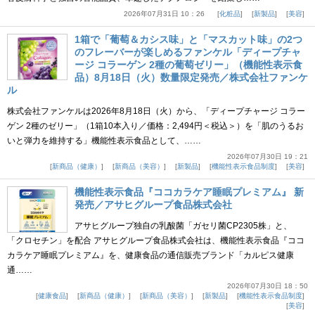
2026年07月31日 10：26
化粧品
新製品
美容
1箱で「葡萄＆カシス味」と「マスカット味」の2つ
のフレーバーが楽しめるファンケル「ディープチャ
ージ コラーゲン 2種の葡萄ゼリー」（機能性表示食
品）8月18日（火）数量限定発売／株式会社ファンケ
ル
株式会社ファンケルは2026年8月18日（火）から、「ディープチャージ コラー
ゲン 2種のゼリー」（1箱10本入り／価格：2,494円＜税込＞）を「肌のうるお
いと弾力を維持する」機能性表示食品として、……
2026年07月30日 19：21
新商品（健康）
新商品（美容）
新製品
機能性表示食品制度
美容
機能性表示食品『ココカラケア睡眠プレミアム』 新
発売／アサヒグループ食品株式会社
アサヒグループ独自の乳酸菌「ガセリ菌CP2305株」と、
「クロセチン」を配合 アサヒグループ食品株式会社は、機能性表示食品『ココ
カラケア睡眠プレミアム』を、健康食品の通信販売ブランド「カルピス健康
通……
2026年07月30日 18：50
健康食品
新商品（健康）
新商品（美容）
新製品
機能性表示食品制度
美容