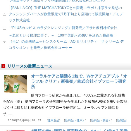
ラ検査キット・腸活サプリを提供開始／株式会社PETOKOTO
【BANILA CO】THE MATCHA TOKYOとの限定コラボ！抹茶ラテ発想の
クレンジングバームが数量限定で7月下旬より店頭にて販売開始！／モノ
ック株式会社
『PLUSカルピス カラダクレンジング』新発売／アサヒ飲料株式会社
～老化という摂理に告ぐ。～ 100年美肌への想いを込めた最高峰
（※1）の高機能エッセンスクリーム「AQ ミリオリティ ザ クリーム デ
コラシオン」を発売／株式会社コーセー
リリースの最新ニュース
オーラルケアと腸活を1粒で。Wケアチュアブル「オ
ラフル クリア」新発売／株式会社イブフローラ研究
所
腸内フローラ研究から生まれた、400万人に愛される乳酸菌
を配合（※） 腸内フローラの研究開発から生まれた乳酸菌AD株®を用いた製品
づくりに取り組む株式会社イブフローラ研究所は、オーラルケアと腸活を
サ……
2026年08月06日 18：21
健康食品
新商品（健康）
新商品（美容）
新製品
4種類の赤い野菜と果実配合で、おいしく続ける美活