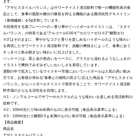
ます。
『アサヒスタイルバランス』はサワーテイスト清涼飲料で唯一の機能性表示食
品として、食事の脂肪や糖分の吸収を抑える機能のある難消化性デキストリン
（食物繊維）を5g含有しています。
今回発売する新フレーバーの＜香り華やぐハイボールテイスト＞は、「スタイ
ルバランス」の特長である“アルコール0.00％”“カロリーゼロ※2”“糖類ゼロ
※3”はそのままに、華やかなコクと香りを楽しめるハイボールのような味わい
を再現したサワーテイスト清涼飲料です。炭酸の爽快さによって、食事に合う
すっきりと飲み飽きない味わいに仕上げました。
パッケージは、黒と金の色合いをベースに、グラスから溢れるようなしぶきの
イラストで爽快でみずみずしいおいしさを表現しています。
酒類の中で拡大しているウイスキー市場においてハイボールは人気の高い飲み
方です。お客様が求める“食事との相性の良さ”に応えた商品を『アサヒスタイル
バランス』からハイボールテイストで発売することで、サワーテイスト清涼飲
料市場のさらなる活性化を目指します。
※1：ノンアルコールでサワーやカクテルのような味わいを楽しめる清涼飲料の
総称です。
※2：100ml当たり5kcal未満のものに表示可能（食品表示基準による）
※3：100ml当たり糖類0.5ｇ未満のものに表示可能（食品表示基準による）
【商品概要】
商品名
アサヒスタイルバランス