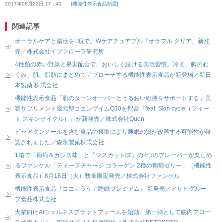
2017年08月22日 17：41
機能性表示食品制度
関連記事
オーラルケアと腸活を1粒で。Wケアチュアブル「オラフル クリア」新発
売／株式会社イブフローラ研究所
4種類の赤い野菜と果実配合で、おいしく続ける美活習慣。冷え、脚のむ
くみ、肌、脂肪にまとめてアプローチする機能性表示食品が新登場／新日
本製薬 株式会社
機能性表示食品「肌のターンオーバーとうるおい維持をサポートする」美
容サプリメント還元型コエンザイムQ10を配合『feat. Skin cycle（フィー
ト スキンサイクル）』が新発売／株式会社Quon
ピセアタンノールを含む食品の摂取により睡眠の質が改善する可能性が確
認されました／森永製菓株式会社
1箱で「葡萄＆カシス味」と「マスカット味」の2つのフレーバーが楽しめ
るファンケル「ディープチャージ コラーゲン 2種の葡萄ゼリー」（機能性
表示食品）8月18日（火）数量限定発売／株式会社ファンケル
機能性表示食品『ココカラケア睡眠プレミアム』 新発売／アサヒグルー
プ食品株式会社
犬猫向けAIウェルネスプラットフォームを始動。第一弾として腸内フロー