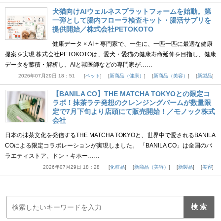
犬猫向けAIウェルネスプラットフォームを始動。第
一弾として腸内フローラ検査キット・腸活サプリを
提供開始／株式会社PETOKOTO
健康データ × AI + 専門家で、一生に、一匹一匹に最適な健康
提案を実現 株式会社PETOKOTOは、愛犬・愛猫の健康寿命延伸を目指し、健康
データを蓄積・解析し、AIと獣医師などの専門家が……
2026年07月29日 18：51
ペット
新商品（健康）
新商品（美容）
新製品
【BANILA CO】THE MATCHA TOKYOとの限定コ
ラボ！抹茶ラテ発想のクレンジングバームが数量限
定で7月下旬より店頭にて販売開始！／モノック株式
会社
日本の抹茶文化を発信するTHE MATCHA TOKYOと、世界中で愛されるBANILA
COによる限定コラボレーションが実現しました。 「BANILA CO」は全国のバ
ラエティストア、ドン・キホー……
2026年07月29日 18：28
化粧品
新商品（美容）
新製品
美容