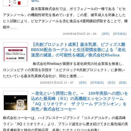
森永製菓株式会社では、ポリフェノールの一種である「ピセ
アタンノール」の機能性研究を進めています。この度、健常成人を対象とした
ヒト試験により、ピセアタンノールを含む食品を4週間継続摂取することで、睡
眠中……
2026年08月04日 20：09
原料
研究報告
【共創プロジェクト成果】森永乳業、ビフィズス菌
BB536配合ヨーグルトと生活習慣改善による「老化
速度の減速」の可能性を確認／株式会社Rhelixa
株式会社Rhelixaが展開する老化研究の社会実装を推進し、
ロンジェビティの実現を目指す「エピクロック®共創プロジェクト」に参画い
ただいている森永乳業株式会社が、同社と連携……
2026年07月31日 17：47
原料
研究報告
美容
調査
～老化という摂理に告ぐ。～ 100年美肌への想いを
込めた最高峰（※1）の高機能エッセンスクリーム
「AQ ミリオリティ ザ クリーム デコラシオン」を
発売／株式会社コーセー
株式会社コーセーは、ハイプレステージブランド『コスメデコルテ』の最高峰
ライン「AQ ミリオリティ」より、ブランド誕生から磨き続けてきた最先端の美
容皮膚科学と独自の官能品質、卓越したテクノロジーを結集し……