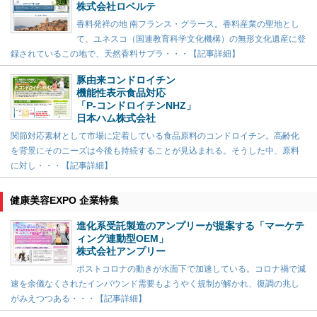
株式会社ロベルテ
香料発祥の地 南フランス・グラース。香料産業の聖地とし
て、ユネスコ（国連教育科学文化機構）の無形文化遺産に登
録されているこの地で、天然香料サプラ・・・【記事詳細】
豚由来コンドロイチン
機能性表示食品対応
「P-コンドロイチンNHZ」
日本ハム株式会社
関節対応素材として市場に定着している食品原料のコンドロイチン。高齢化
を背景にそのニーズは今後も持続することが見込まれる。そうした中、原料
に対し・・・【記事詳細】
健康美容EXPO 企業特集
進化系受託製造のアンプリーが提案する「マーケテ
ィング連動型OEM」
株式会社アンプリー
ポストコロナの動きが水面下で加速している。コロナ禍で減
速を余儀なくされたインバウンド需要もようやく規制が解かれ、復調の兆し
がみえつつある・・・【記事詳細】