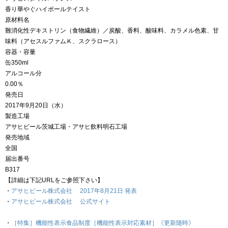
香り華やぐハイボールテイスト
原材料名
難消化性デキストリン（食物繊維）／炭酸、香料、酸味料、カラメル色素、甘
味料（アセスルファムＫ、スクラロース）
容器・容量
缶350ml
アルコール分
0.00％
発売日
2017年9月20日（水）
製造工場
アサヒビール茨城工場・アサヒ飲料明石工場
発売地域
全国
届出番号
B317
【詳細は下記URLをご参照下さい】
・
アサヒビール株式会社 2017年8月21日 発表
・
アサヒビール株式会社 公式サイト
・
［特集］機能性表示食品制度［機能性表示対応素材］《更新随時》