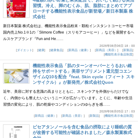
習慣。冷え、脚のむくみ、肌、脂肪にまとめてアプ
ローチする機能性表示食品が新登場／新日本製薬 株
式会社
新日本製薬 株式会社は、機能性表示食品粉末・顆粒インスタントコーヒー市場
国内売上No.1※1の「Slimore Coffee（スリモアコーヒー）」などを展開するヘ
ルスケアブランド『Fun and He……
2026年08月06日 18：00
ダイエット
健康
健康食品
新商品（健康）
新商品（美容）
新製品
機能性表示食品制度
機能性表示食品「肌のターンオーバーとうるおい維
持をサポートする」美容サプリメント還元型コエン
ザイムQ10を配合『feat. Skin cycle（フィート スキ
ンサイクル）』が新発売／株式会社Quon
近年、美容に対する意識の高まりとともに、スキンケアを外側からだけでな
く、内側からも整えたいというニーズが広がっています。とくに、年齢や生活
習慣の変化により、肌の乾燥やコンディションのゆらぎを感……
2026年08月05日 17：03
新商品（健康）
新商品（美容）
新製品
機能性表示食品制度
ピセアタンノールを含む食品の摂取により睡眠の質
が改善する可能性が確認されました／森永製菓株式
会社