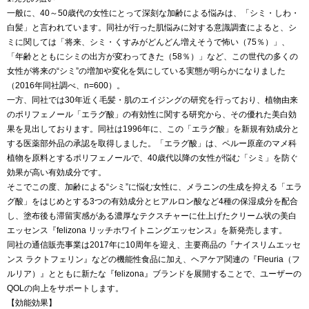
一般に、40～50歳代の女性にとって深刻な加齢による悩みは、「シミ・しわ・
白髪」と言われています。同社が行った肌悩みに対する意識調査によると、シ
ミに関しては「将来、シミ・くすみがどんどん増えそうで怖い（75％）」、
「年齢とともにシミの出方が変わってきた（58％）」など、この世代の多くの
女性が将来の“シミ”の増加や変化を気にしている実態が明らかになりました
（2016年同社調べ、n=600）。
一方、同社では30年近く毛髪・肌のエイジングの研究を行っており、植物由来
のポリフェノール「エラグ酸」の有効性に関する研究から、その優れた美白効
果を見出しております。同社は1996年に、この「エラグ酸」を新規有効成分と
する医薬部外品の承認を取得しました。「エラグ酸」は、ペルー原産のマメ科
植物を原料とするポリフェノールで、40歳代以降の女性が悩む「シミ」を防ぐ
効果が高い有効成分です。
そこでこの度、加齢による“シミ”に悩む女性に、メラニンの生成を抑える「エラ
グ酸」をはじめとする3つの有効成分とヒアルロン酸など4種の保湿成分を配合
し、塗布後も滞留実感がある濃厚なテクスチャーに仕上げたクリーム状の美白
エッセンス『felizona リッチホワイトニングエッセンス』を新発売します。
同社の通信販売事業は2017年に10周年を迎え、主要商品の『ナイスリムエッセ
ンス ラクトフェリン』などの機能性食品に加え、ヘアケア関連の『Fleuria（フ
ルリア）』とともに新たな『felizona』ブランドを展開することで、ユーザーの
QOLの向上をサポートします。
【効能効果】