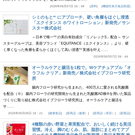
2026年08月07日 16：49
原料
機能性表示食品制度
シミのもと*¹ にアプローチ、硬い角層をほぐし浸透
「エクイタンス ホワイトローション」新発売／サン
スター株式会社
～日本で唯一*² の美白有効成分「リノレックS」配合～ サン
スターグループは、美容ブランド「EQUITANCE（エクイタンス）」より、硬
く厚くなった角層を柔らかくほぐして高い浸透*³ 実感を叶え……
2026年08月07日 09：44
オーラルケアと腸活を1粒で。Wケアチュアブル「オ
ラフル クリア」新発売／株式会社イブフローラ研究
所
腸内フローラ研究から生まれた、400万人に愛される乳酸菌
を配合（※） 腸内フローラの研究開発から生まれた乳酸菌AD株®を用いた製品
づくりに取り組む株式会社イブフローラ研究所は、オーラルケアと腸活を
サ……
2026年08月06日 18：21
健康食品
新商品（健康）
新商品（美容）
新製品
4種類の赤い野菜と果実配合で、おいしく続ける美活
習慣。冷え、脚のむくみ、肌、脂肪にまとめてアプ
ローチする機能性表示食品が新登場／新日本製薬 株