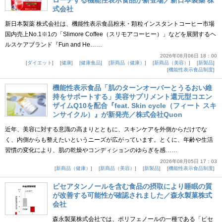
式会社
新日本製薬 株式会社は、機能性表示食品粉末・顆粒インスタントコーヒー市場
国内売上No.1※1の「Slimore Coffee（スリモアコーヒー）」などを展開するヘ
ルスケアブランド『Fun and He……
2026年08月06日 18：00
ダイエット
健康
健康食品
新商品（健康）
新商品（美容）
新製品
機能性表示食品制度
機能性表示食品「肌のターンオーバーとうるおい維
持をサポートする」美容サプリメント還元型コエン
ザイムQ10を配合『feat. Skin cycle（フィート スキ
ンサイクル）』が新発売／株式会社Quon
近年、美容に対する意識の高まりとともに、スキンケアを外側からだけでな
く、内側からも整えたいというニーズが広がっています。とくに、年齢や生活
習慣の変化により、肌の乾燥やコンディションのゆらぎを感……
2026年08月05日 17：03
新商品（健康）
新商品（美容）
新製品
機能性表示食品制度
ピセアタンノールを含む食品の摂取により睡眠の質
が改善する可能性が確認されました／森永製菓株式
会社
森永製菓株式会社では、ポリフェノールの一種である「ピセ