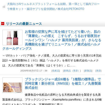
犬猫向けAIウェルネスプラットフォームを始動。第一弾として腸内フロー
ラ検査キット・腸活サプリを提供開始／株式会社PETOKOTO
リリースの最新ニュース
お客様の切実な声に耳を傾けてたどり着いた、肌の
「薄層化」への答え こすらず、うるおす朝夜別オ
ールインワン「ハルメク 薬用美肌液」が、さらなる
高機能化を遂げてリニューアル！／株式会社ハルメ
クホールディングス
～ UVカット・バリア強化・ナノ浸透。大人の肌変化に寄り添う充実の1本完結
設計 〜 販売部数No.1（※1）雑誌『ハルメク』を発行する株式会社ハルメク
は、大人の肌変化である「薄層化（はくそうか）」に……
2026年08月07日 17：36
化粧品
新商品（美容）
新製品
美容
ブラックジンジャー成分6種を「1種類の標準品」で
同時定量！新分析法（RMS法）を確立！／丸善製薬
株式会社
健康食品や化粧品の原料となる天然由来成分を製造する丸善
製薬株式会社は、ブラックジンジャー（Kaempferia parviflora）に含まれる6種
のポリメトキシフラボンを、定量NMR法に基づ……