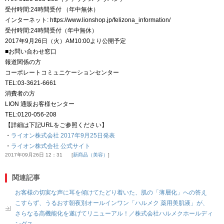
受付時間:24時間受付 （年中無休）
インターネット: https://www.lionshop.jp/felizona_information/
受付時間:24時間受付（年中無休）
2017年9月26日（火）AM10:00より公開予定
■お問い合わせ窓口
報道関係の方
コーポレートコミュニケーションセンター
TEL:03-3621-6661
消費者の方
LION 通販お客様センター
TEL:0120-056-208
【詳細は下記URLをご参照ください】
・
ライオン株式会社 2017年9月25日発表
・
ライオン株式会社 公式サイト
2017年09月26日 12：31
新商品（美容）
関連記事
お客様の切実な声に耳を傾けてたどり着いた、肌の「薄層化」への答え
こすらず、うるおす朝夜別オールインワン「ハルメク 薬用美肌液」が、
さらなる高機能化を遂げてリニューアル！／株式会社ハルメクホールディ
ングス