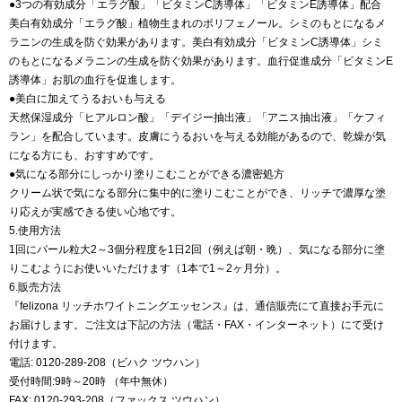
●3つの有効成分「エラグ酸」「ビタミンC誘導体」「ビタミンE誘導体」配合
美白有効成分「エラグ酸」植物生まれのポリフェノール。シミのもとになるメ
ラニンの生成を防ぐ効果があります。美白有効成分「ビタミンC誘導体」シミ
のもとになるメラニンの生成を防ぐ効果があります。血行促進成分「ビタミンE
誘導体」お肌の血行を促進します。
●美白に加えてうるおいも与える
天然保湿成分「ヒアルロン酸」「デイジー抽出液」「アニス抽出液」「ケフィ
ラン」を配合しています。皮膚にうるおいを与える効能があるので、乾燥が気
になる方にも、おすすめです。
●気になる部分にしっかり塗りこむことができる濃密処方
クリーム状で気になる部分に集中的に塗りこむことができ、リッチで濃厚な塗
り応えが実感できる使い心地です。
5.使用方法
1回にパール粒大2～3個分程度を1日2回（例えば朝・晩）、気になる部分に塗
りこむようにお使いいただけます（1本で1～2ヶ月分）。
6.販売方法
『felizona リッチホワイトニングエッセンス』は、通信販売にて直接お手元に
お届けします。ご注文は下記の方法（電話・FAX・インターネット）にて受け
付けます。
電話: 0120-289-208（ビハク ツウハン）
受付時間:9時～20時 （年中無休）
FAX: 0120-293-208（ファックス ツウハン）