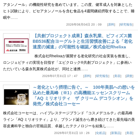
アタンノール」の機能性研究を進めています。この度、健常成人を対象とした
ヒト試験により、ピセアタンノールを含む食品を4週間継続摂取することで、睡
眠中……
2026年08月04日 20：09
原料
研究報告
【共創プロジェクト成果】森永乳業、ビフィズス菌
BB536配合ヨーグルトと生活習慣改善による「老化
速度の減速」の可能性を確認／株式会社Rhelixa
株式会社Rhelixaが展開する老化研究の社会実装を推進し、
ロンジェビティの実現を目指す「エピクロック®共創プロジェクト」に参画い
ただいている森永乳業株式会社が、同社と連携……
2026年07月31日 17：47
原料
研究報告
美容
調査
～老化という摂理に告ぐ。～ 100年美肌への想いを
込めた最高峰（※1）の高機能エッセンスクリーム
「AQ ミリオリティ ザ クリーム デコラシオン」を
発売／株式会社コーセー
株式会社コーセーは、ハイプレステージブランド『コスメデコルテ』の最高峰
ライン「AQ ミリオリティ」より、ブランド誕生から磨き続けてきた最先端の美
容皮膚科学と独自の官能品質、卓越したテクノロジーを結集し……
2026年07月31日 10：26
化粧品
新製品
美容