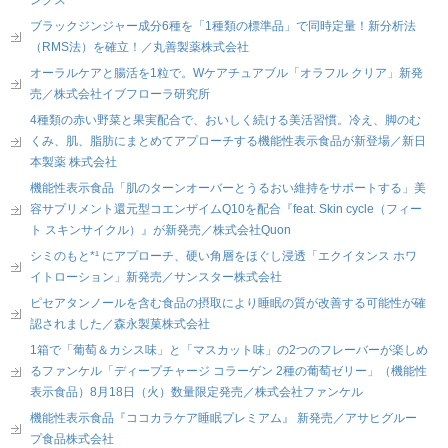
ブラックジンジャー成分6種を「1種類の標準品」で同時定量！新分析法
（RMS法）を確立！／丸善製薬株式会社
オーラルケアと腸活を1粒で。Wケアチュアブル「オラフル クリア」新発
売／株式会社イブフローラ研究所
4種類の赤い野菜と果実配合で、おいしく続ける美活習慣。冷え、脚のむ
くみ、肌、脂肪にまとめてアプローチする機能性表示食品が新登場／新日
本製薬 株式会社
機能性表示食品「肌のターンオーバーとうるおい維持をサポートする」美
容サプリメント還元型コエンザイムQ10を配合『feat. Skin cycle（フィー
ト スキンサイクル）』が新発売／株式会社Quon
シミのもと*¹ にアプローチ、硬い角層をほぐし浸透「エクイタンス ホワ
イトローション」新発売／サンスター株式会社
ピセアタンノールを含む食品の摂取により睡眠の質が改善する可能性が確
認されました／森永製菓株式会社
1箱で「葡萄＆カシス味」と「マスカット味」の2つのフレーバーが楽しめ
るファンケル「ディープチャージ コラーゲン 2種の葡萄ゼリー」（機能性
表示食品）8月18日（火）数量限定発売／株式会社ファンケル
機能性表示食品『ココカラケア睡眠プレミアム』 新発売／アサヒグルー
プ食品株式会社