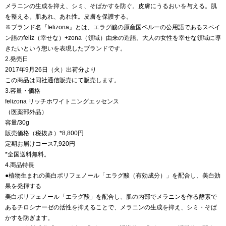
メラニンの生成を抑え、シミ、そばかすを防ぐ。皮膚にうるおいを与える。肌
を整える。肌あれ、あれ性。皮膚を保護する。
※ブランド名『felizona』とは、エラグ酸の原産国ペルーの公用語であるスペイ
ン語のfeliz（幸せな）+zona（領域）由来の造語。大人の女性を幸せな領域に導
きたいという想いを表現したブランドです。
2.発売日
2017年9月26日（火）出荷分より
この商品は同社通信販売にて販売します。
3.容量・価格
felizona リッチホワイトニングエッセンス
（医薬部外品）
容量/30g
販売価格（税抜き）*8,800円
定期お届けコース7,920円
*全国送料無料。
4.商品特長
●植物生まれの美白ポリフェノール「エラグ酸（有効成分）」を配合し、美白効
果を発揮する
美白ポリフェノール「エラグ酸」を配合し、肌の内部でメラニンを作る酵素で
あるチロシナーゼの活性を抑えることで、メラニンの生成を抑え、シミ・そば
かすを防ぎます。