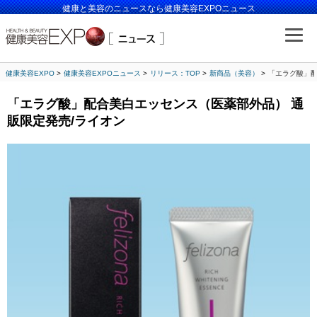
健康と美容のニュースなら健康美容EXPOニュース
健康美容EXPO
健康美容EXPOニュース
リリース：TOP
新商品（美容）
「エラグ酸」配
「エラグ酸」配合美白エッセンス（医薬部外品） 通
販限定発売/ライオン