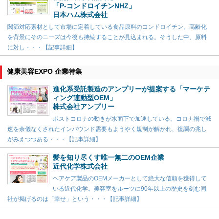
「P-コンドロイチンNHZ」
日本ハム株式会社
関節対応素材として市場に定着している食品原料のコンドロイチン。高齢化
を背景にそのニーズは今後も持続することが見込まれる。そうした中、原料
に対し・・・【記事詳細】
健康美容EXPO 企業特集
進化系受託製造のアンプリーが提案する「マーケテ
ィング連動型OEM」
株式会社アンプリー
ポストコロナの動きが水面下で加速している。コロナ禍で減
速を余儀なくされたインバウンド需要もようやく規制が解かれ、復調の兆し
がみえつつある・・・【記事詳細】
髪を知り尽くす唯一無二のOEM企業
近代化学株式会社
ヘアケア製品のOEMメーカーとして絶大な信頼を獲得して
いる近代化学。美容室をルーツに90年以上の歴史を刻む同
社が掲げるのは「幸せ」という・・・【記事詳細】