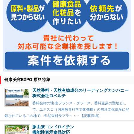
健康美容EXPO 原料特集
天然香料・天然有効成分のリーディングカンパニー
株式会社ロベルテ
香料発祥の地 南フランス・グラース。香料産業の聖地とし
て、ユネスコ（国連教育科学文化機構）の無形文化遺産に登
録されているこの地で、天然香料サプラ・・・【記事詳細】
豚由来コンドロイチン
機能性表示食品対応