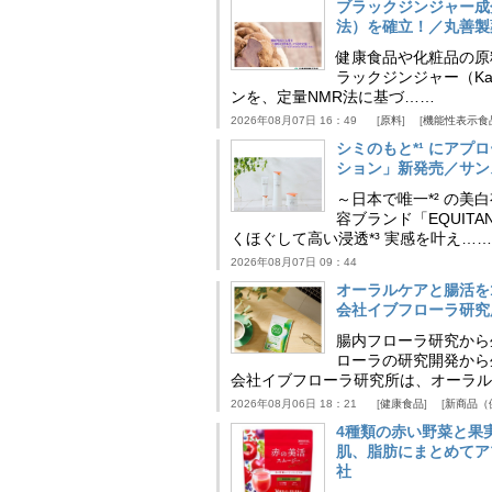
ブラックジンジャー成
法）を確立！／丸善製
健康食品や化粧品の原
ラックジンジャー（Kaem
ンを、定量NMR法に基づ……
2026年08月07日 16：49
原料
機能性表示食
シミのもと*¹ にア
ション」新発売／サン
～日本で唯一*² の
容ブランド「EQUIT
くほぐして高い浸透*³ 実感を叶え……
2026年08月07日 09：44
オーラルケアと腸活を
会社イブフローラ研究
腸内フローラ研究から
ローラの研究開発から
会社イブフローラ研究所は、オーラル
2026年08月06日 18：21
健康食品
新商品（
4種類の赤い野菜と果
肌、脂肪にまとめてア
社