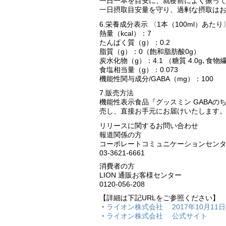
一日一本を目安に、就寝前によく振っ
一日摂取目安量を守り、過剰な摂取は
6.栄養成分表示 〈1本（100ml）あたり
熱量（kcal）：7
たんぱく質（g）：0.2
脂質（g）：0（飽和脂肪酸0g）
炭水化物（g）：4.1 （糖質 4.0g､食物繊
食塩相当量（g）：0.073
機能性関与成分/GABA（mg）：100
7.販売方法
機能性表示食品『グッスミン GABAのち
売し、直接お手元にお届けいたします
リリースに関するお問い合わせ
報道関係の方
コーポレートコミュニケーションセン
03-3621-6661
消費者の方
LION 通販お客様センター
0120-056-208
【詳細は下記URLをご参照ください】
・
ライオン株式会社 2017年10月11
・
ライオン株式会社 公式サイト