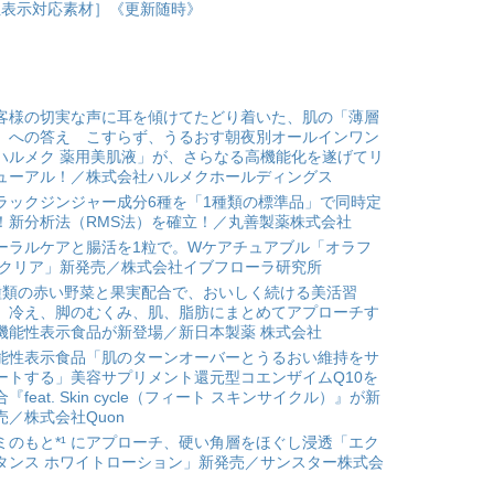
性表示対応素材］《更新随時》
客様の切実な声に耳を傾けてたどり着いた、肌の「薄層
」への答え こすらず、うるおす朝夜別オールインワン
ハルメク 薬用美肌液」が、さらなる高機能化を遂げてリ
ューアル！／株式会社ハルメクホールディングス
ラックジンジャー成分6種を「1種類の標準品」で同時定
！新分析法（RMS法）を確立！／丸善製薬株式会社
ーラルケアと腸活を1粒で。Wケアチュアブル「オラフ
 クリア」新発売／株式会社イブフローラ研究所
種類の赤い野菜と果実配合で、おいしく続ける美活習
。冷え、脚のむくみ、肌、脂肪にまとめてアプローチす
機能性表示食品が新登場／新日本製薬 株式会社
能性表示食品「肌のターンオーバーとうるおい維持をサ
ートする」美容サプリメント還元型コエンザイムQ10を
合『feat. Skin cycle（フィート スキンサイクル）』が新
売／株式会社Quon
ミのもと*¹ にアプローチ、硬い角層をほぐし浸透「エク
タンス ホワイトローション」新発売／サンスター株式会