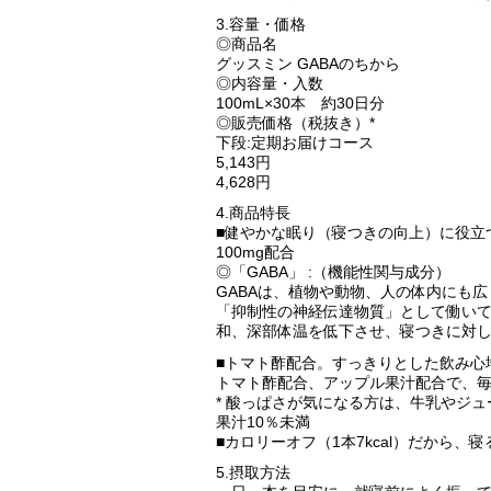
3.容量・価格
◎商品名
グッスミン GABAのちから
◎内容量・入数
100mL×30本 約30日分
◎販売価格（税抜き）*
下段:定期お届けコース
5,143円
4,628円
4.商品特長
■健やかな眠り（寝つきの向上）に役立
100mg配合
◎「GABA」 :（機能性関与成分）
GABAは、植物や動物、人の体内にも
「抑制性の神経伝達物質」として働いて
和、深部体温を低下させ、寝つきに対
■トマト酢配合。すっきりとした飲み心
トマト酢配合、アップル果汁配合で、
* 酸っぱさが気になる方は、牛乳やジ
果汁10％未満
■カロリーオフ（1本7kcal）だから
5.摂取方法