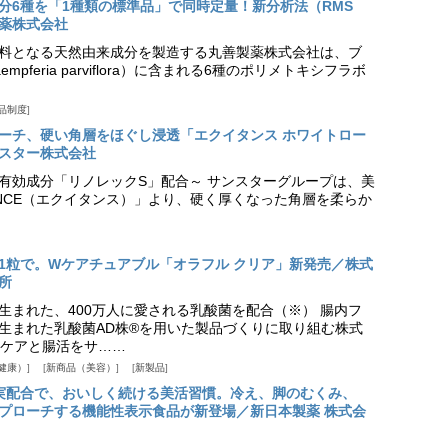
分6種を「1種類の標準品」で同時定量！新分析法（RMS
薬株式会社
料となる天然由来成分を製造する丸善製薬株式会社は、ブ
pferia parviflora）に含まれる6種のポリメトキシフラボ
品制度
プローチ、硬い角層をほぐし浸透「エクイタンス ホワイトロー
スター株式会社
美白有効成分「リノレックS」配合～ サンスターグループは、美
ANCE（エクイタンス）」より、硬く厚くなった角層を柔らか
1粒で。Wケアチュアブル「オラフル クリア」新発売／株式
所
生まれた、400万人に愛される乳酸菌を配合（※） 腸内フ
生まれた乳酸菌AD株®を用いた製品づくりに取り組む株式
ケアと腸活をサ……
健康）
新商品（美容）
新製品
実配合で、おいしく続ける美活習慣。冷え、脚のむくみ、
プローチする機能性表示食品が新登場／新日本製薬 株式会