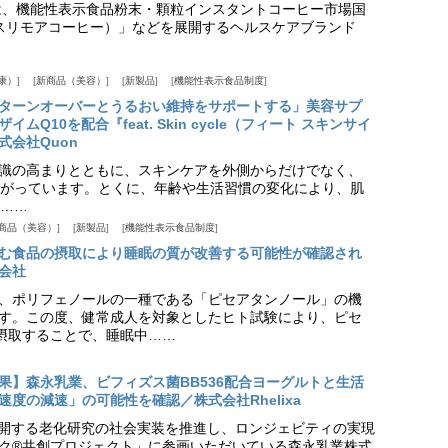
は、機能性表示食品粉末・顆粒インスタントコーヒー市場国
offee（スリモアコーヒー）」などを展開するヘルスケアブランド
康）
新商品（美容）
新製品
機能性表示食品制度
ターンオーバーとうるおい維持をサポートする」美容サプ
Q10を配合『feat. Skin cycle（フィート スキンサイ
式会社Quon
識の高まりとともに、スキンケアを外側からだけでなく、
がっています。とくに、年齢や生活習慣の変化により、肌
……
商品（美容）
新製品
機能性表示食品制度
む食品の摂取により睡眠の質が改善する可能性が確認され
会社
、ポリフェノールの一種である「ピセアタンノール」の機
す。この度、健常成人を対象としたヒト試験により、ピセ
摂取することで、睡眠中……
果】森永乳業、ビフィズス菌BB536配合ヨーグルトと生活
度の減速」の可能性を確認／株式会社Rhelixa
aが展開する老化研究の社会実装を推進し、ロンジェビティの実現
ク®共創プロジェクト」に参画いただいている森永乳業株式