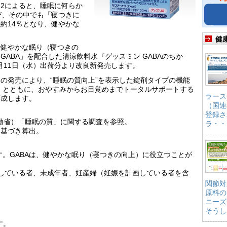
2によると、睡眠に何らか
び、その中でも「寝つきに
約14％となり、健やかな
健
、健やかな眠り（寝つきの
ABA」を配合した清涼飲料水『グッスミン GABAのちか
0月11日（水）出荷分より改良新発売します。
』の発売により、“睡眠の質向上”を表示した錠剤タイプの機能
』とともに、おやすみからお目覚めまでトータルサポートする
ラース
育成します。
（国連
登録さ
労働省）「睡眠の質」に関する調査を参照。
ラ・・
に基づき算出。
ます。GABAは、健やかな眠り（寝つきの向上）に役立つことが
患している者、未成年者、妊産婦（妊娠を計画している者を含
関節対
原料の
ニーズ
そうし
す。