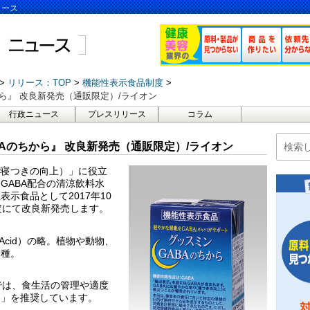
ュース
リリース：TOP
機能性表示食品制度
ら』 改良新発売（通販限定）/ライオン
行政ニュース
プレスリリース
コラム
Aのちから』 改良新発売（通販限定）/ライオン
（寝つきの向上）」に役立
GABA配合の清涼飲料水
表示食品として2017年10
定にて改良新発売します。
ic Acid）の略。植物や動物、
一種。
では、食生活の管理や適度
）」を推奨しています。