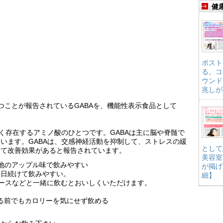
健
ポスト
る。コ
ウンド
兆しが
つことが報告されているGABAを、機能性表示食品として
広く存在するアミノ酸のひとつです。GABAは主に脳や脊髄で
います。GABAは、交感神経活動を抑制して、ストレスの緩
として
して改善効果があると報告されています。
美容室
地のアップル味で飲みやすい
が掲げ
毎日続けて飲みやすい。
細】
ュースなどと一緒に飲むとおいしくいただけます。
、寝る前でもカロリーを気にせず飲める