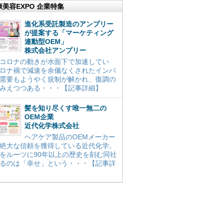
康美容EXPO 企業特集
進化系受託製造のアンプリー
が提案する「マーケティング
連動型OEM」
株式会社アンプリー
コロナの動きが水面下で加速してい
ロナ禍で減速を余儀なくされたインバ
需要もようやく規制が解かれ、復調の
みえつつある・・・【記事詳細】
髪を知り尽くす唯一無二の
OEM企業
近代化学株式会社
ヘアケア製品のOEMメーカー
絶大な信頼を獲得している近代化学。
をルーツに90年以上の歴史を刻む同社
るのは「幸せ」という・・・【記事詳