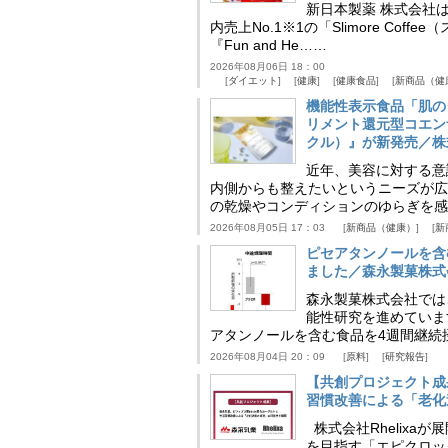
新日本製薬 株式会社
内売上No.1※1の「Slimore C
『Fun and He……
2026年08月06日 18：00
ダイエット
健康
健康食品
新商品（健
機能性表示食品「肌の
リメント還元型コエンザイム
クル）』が新発売／株
近年、美容に対する意
内側からも整えたいというニーズが広
の乾燥やコンディションのゆらぎを感
2026年08月05日 17：03
新商品（健康）
新
ピセアタンノールを含
ました／森永製菓株式
森永製菓株式会社では
能性研究を進めていま
アタンノールを含む食品を4週間継続
2026年08月04日 20：09
原料
研究報告
【共創プロジェクト成
習慣改善による「老化速
株式会社Rhelix
を目指す「エピクロッ