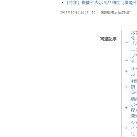
・
［特集］機能性表示食品制度［機能
2017年10月11日 17：15
機能性表示食品制度
お
化
関連記事
「
ニ
ブ
量
オ
ル
4
慣
る
機
ポ
配
発
シ
イ
社