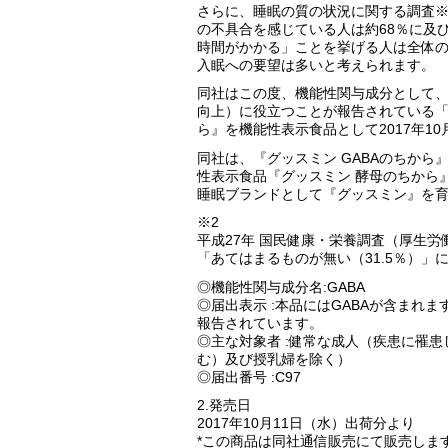
さらに、睡眠の質の状況に関する調査※
の不具合を感じている人は約68％に及
時間がかかる」ことを挙げる人は全体の
入眠への要望は多いと考えられます。
同社はこの度、機能性関与成分として
向上）に役立つことが報告されている「G
ら』を機能性表示食品として2017年1
同社は、『グッスミン GABAのちから
性表示食品『グッスミン 酵母のちから
睡眠ブランドとして『グッスミン』を
※2
平成27年 国民健康・栄養調査（厚生
「あてはまるものが無い（31.5％）」
◎機能性関与成分名:GABA
◎届出表示 :本品にはGABAが含まれ
報告されています。
◎主な対象者 :健常な成人（疾患に罹
む）及び授乳婦を除く）
◎届出番号 :C97
2.発売日
2017年10月11日（水）出荷分より
*この商品は同社通信販売にて販売しま