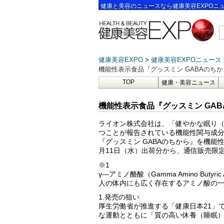
健康と美容のニュースなら健康美容EXPOニ
健康美容EXPO
健康美容EXPOニュース
機能性表示食品『グッスミン GABAのちか
TOP
健康・美容ニュース
機能性表示食品『グッスミン GAB
ライオン株式会社は、「健やかな眠り
つことが報告されている機能性関与成分
『グッスミン GABAのちから』を機能性
月11日（水）出荷分から、通信販売限
※1
γ―アミノ酪酸（Gamma Amino Butyr
人の体内にも広く存在するアミノ酸の
1.発売の狙い
厚生労働省が推進する「健康日本21」
な運動とともに「質の高い休養（睡眠