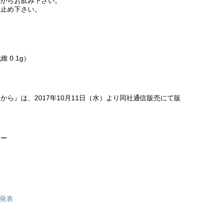
てからお飲み下さい。
お止め下さい。
〉
維 0.1g）
から』は、2017年10月11日（水）より同社通信販売にて販
。
ター
日発表