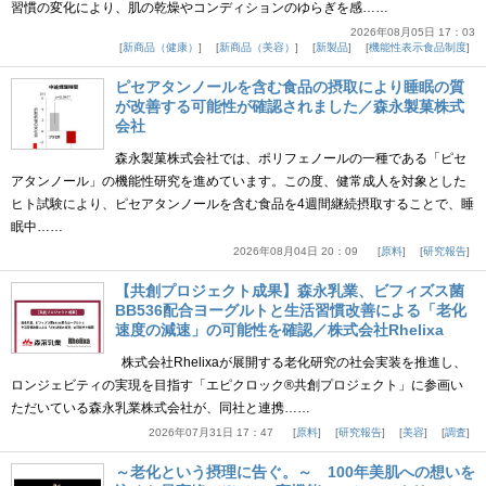
習慣の変化により、肌の乾燥やコンディションのゆらぎを感……
2026年08月05日 17：03
新商品（健康）
新商品（美容）
新製品
機能性表示食品制度
ピセアタンノールを含む食品の摂取により睡眠の質
が改善する可能性が確認されました／森永製菓株式
会社
森永製菓株式会社では、ポリフェノールの一種である「ピセ
アタンノール」の機能性研究を進めています。この度、健常成人を対象とした
ヒト試験により、ピセアタンノールを含む食品を4週間継続摂取することで、睡
眠中……
2026年08月04日 20：09
原料
研究報告
【共創プロジェクト成果】森永乳業、ビフィズス菌
BB536配合ヨーグルトと生活習慣改善による「老化
速度の減速」の可能性を確認／株式会社Rhelixa
株式会社Rhelixaが展開する老化研究の社会実装を推進し、
ロンジェビティの実現を目指す「エピクロック®共創プロジェクト」に参画い
ただいている森永乳業株式会社が、同社と連携……
2026年07月31日 17：47
原料
研究報告
美容
調査
～老化という摂理に告ぐ。～ 100年美肌への想いを