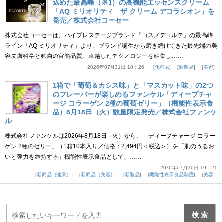
込めた最高峰（※1）の高機能エッセンスクリーム
「AQ ミリオリティ ザ クリーム デコラシオン」を
発売／株式会社コーセー
株式会社コーセーは、ハイプレステージブランド『コスメデコルテ』の最高峰
ライン「AQ ミリオリティ」より、ブランド誕生から磨き続けてきた最先端の美
容皮膚科学と独自の官能品質、卓越したテクノロジーを結集し……
2026年07月31日 10：26
化粧品
新製品
美容
1箱で「葡萄＆カシス味」と「マスカット味」の2つ
のフレーバーが楽しめるファンケル「ディープチャ
ージ コラーゲン 2種の葡萄ゼリー」（機能性表示食
品）8月18日（火）数量限定発売／株式会社ファンケ
ル
株式会社ファンケルは2026年8月18日（火）から、「ディープチャージ コラー
ゲン 2種のゼリー」（1箱10本入り／価格：2,494円＜税込＞）を「肌のうるお
いと弾力を維持する」機能性表示食品として、……
2026年07月30日 19：21
新商品（健康）
新商品（美容）
新製品
機能性表示食品制度
美容