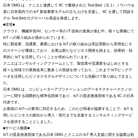
日本 OMG は、クニエと連携して IIC で蓄積された Test Bed（注 1）ノウハウを
基に日本国内での IoT 新規事業モデルの立ち上げを支援し、IIC を通して同該モ
デル Test Bed のグローバル承認を推進します。
■背景■
クラウド、機械学習/AI、センサー等の IT 技術の進展が進む中、様々な業種にて
IoT への取り組みが進められています。
特に製造業、流通業、農業における IoT の取り組みは実証実験から実用化にそ
のステージが遷移しており、企業は新たなビジネス開発を踏まえ、効果的・効
率的に IoT を活用していくことが求められています。
クニエはコンサルティングファームとして、製造業や流通業をはじめとする
様々な領域での業務改革に数多くの実績を持っており、これまで IoT/ビッグデ
ータを活用したビジネスモデルデザインについても先駆けて取り組んできまし
た。
日本 OMG は、コンピューターアプリケーションのアーキテクチャーテクノロ
ジーに関する国際的な標準化団体であり、IoT の普及推進団体である IIC の日本
代表です。
お客様の IoTへの要求に対応するため、このたび両者が協業することで、IoT を
用いたビジネスの創出から導入・実行までを支援するコンサルティングサービ
スを提供することとしました。
■サービス概要■
IoT の普及推進団体である日本 OMG とクニエの IoT 導入支援に関する協業は初