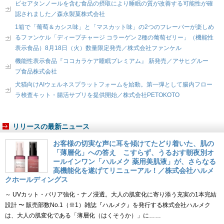
ピセアタンノールを含む食品の摂取により睡眠の質が改善する可能性が確
認されました／森永製菓株式会社
1箱で「葡萄＆カシス味」と「マスカット味」の2つのフレーバーが楽しめ
るファンケル「ディープチャージ コラーゲン 2種の葡萄ゼリー」（機能性
表示食品）8月18日（火）数量限定発売／株式会社ファンケル
機能性表示食品『ココカラケア睡眠プレミアム』 新発売／アサヒグルー
プ食品株式会社
犬猫向けAIウェルネスプラットフォームを始動。第一弾として腸内フロー
ラ検査キット・腸活サプリを提供開始／株式会社PETOKOTO
リリースの最新ニュース
お客様の切実な声に耳を傾けてたどり着いた、肌の
「薄層化」への答え こすらず、うるおす朝夜別オ
ールインワン「ハルメク 薬用美肌液」が、さらなる
高機能化を遂げてリニューアル！／株式会社ハルメ
クホールディングス
～ UVカット・バリア強化・ナノ浸透。大人の肌変化に寄り添う充実の1本完結
設計 〜 販売部数No.1（※1）雑誌『ハルメク』を発行する株式会社ハルメク
は、大人の肌変化である「薄層化（はくそうか）」に……