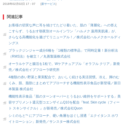
2018年02月02日 17：07
新サービス
関連記事
お客様の切実な声に耳を傾けてたどり着いた、肌の「薄層化」への答え
こすらず、うるおす朝夜別オールインワン「ハルメク 薬用美肌液」が、
さらなる高機能化を遂げてリニューアル！／株式会社ハルメクホールディ
ングス
ブラックジンジャー成分6種を「1種類の標準品」で同時定量！新分析法
（RMS法）を確立！／丸善製薬株式会社
オーラルケアと腸活を1粒で。Wケアチュアブル「オラフル クリア」新発
売／株式会社イブフローラ研究所
4種類の赤い野菜と果実配合で、おいしく続ける美活習慣。冷え、脚のむ
くみ、肌、脂肪にまとめてアプローチする機能性表示食品が新登場／新日
本製薬 株式会社
機能性表示食品「肌のターンオーバーとうるおい維持をサポートする」美
容サプリメント還元型コエンザイムQ10を配合『feat. Skin cycle（フィー
ト スキンサイクル）』が新発売／株式会社Quon
シミのもと*¹ にアプローチ、硬い角層をほぐし浸透「エクイタンス ホワ
イトローション」新発売／サンスター株式会社