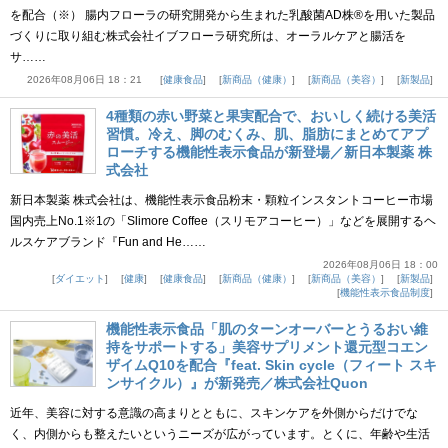
を配合（※） 腸内フローラの研究開発から生まれた乳酸菌AD株®を用いた製品
づくりに取り組む株式会社イブフローラ研究所は、オーラルケアと腸活を
サ……
2026年08月06日 18：21
健康食品
新商品（健康）
新商品（美容）
新製品
4種類の赤い野菜と果実配合で、おいしく続ける美活
習慣。冷え、脚のむくみ、肌、脂肪にまとめてアプ
ローチする機能性表示食品が新登場／新日本製薬 株
式会社
新日本製薬 株式会社は、機能性表示食品粉末・顆粒インスタントコーヒー市場
国内売上No.1※1の「Slimore Coffee（スリモアコーヒー）」などを展開するヘ
ルスケアブランド『Fun and He……
2026年08月06日 18：00
ダイエット
健康
健康食品
新商品（健康）
新商品（美容）
新製品
機能性表示食品制度
機能性表示食品「肌のターンオーバーとうるおい維
持をサポートする」美容サプリメント還元型コエン
ザイムQ10を配合『feat. Skin cycle（フィート スキ
ンサイクル）』が新発売／株式会社Quon
近年、美容に対する意識の高まりとともに、スキンケアを外側からだけでな
く、内側からも整えたいというニーズが広がっています。とくに、年齢や生活