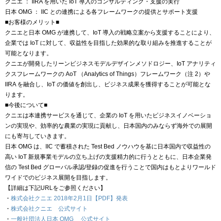
クニエ ： IIRA を用いた IoT 導入のコンサルティング・支援の実行
日本 OMG ： IIC との連携による各フレームワークの提供とサポート支援
■お客様のメリット■
クニエと日本 OMG が連携して、IoT 導入の戦略立案から支援することにより、
企業では IoT に対して、収益性を目指した効果的な取り組みを推進することが
可能となります。
クニエが開発したリーンビジネスモデルデザインメソドロジー、IoT アナリティ
クスフレームワークの AoT （Analytics of Things）フレームワーク（注 2）や
IIRA を融合し、IoT の価値を創出し、ビジネス成果を獲得することが可能とな
ります。
■今後について■
クニエは本連携サービスを通じて、企業の IoT を用いたビジネスイノベーショ
ンの実現や、効率的な農業の実現に貢献し、日本国内のみならず海外での展開
にも寄与していきます。
日本 OMG は、IIC で蓄積された Test Bed ノウハウを基に日本国内で収益性の
高い IoT 新規事業モデルの立ち上げの支援精力的に行うとともに、日本企業発
信の Test Bed グローバル承認/登録の促進を行うことで国内はもとよりワールド
ワイドでのビジネス展開を目指します。
【詳細は下記URLをご参照ください】
・
株式会社クニエ 2018年2月1日【PDF】発表
・
株式会社クニエ 公式サイト
・
一般社団法人日本 OMG 公式サイト