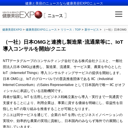
健康と美容のニュースなら健康美容EXPOニュース
健康美容EXPO
健康美容EXPOニュース
リリース：TOP
新サービス
（一社）日本OMG
（一社）日本OMGと連携し製造業･流通業等に、IoT
導入コンサルを開始/クニエ
NTTデータグループのコンサルティング会社である株式会社クニエと、一般社
団法人日本 OMGは連携し、製造業、流通業、サービス業、農業を中心とした
IoT（Internetof Things）導入コンサルティングサービスの提供を開始します。
日本 OMG は、IoT のグローバルでの普及推進団体である IIC（Industrial
Internet Consortium）のSales Representative として日本国内で唯一 IIC がオフ
ィシャルに承認している活動機関です。
両者が協業し IoT を活用したビジネス戦略立案から導入・実行まで一気通貫で
支援することにより、利用企業は、事業に資する価値を明確にし、収益性を目
指した IoT の取り組みを推進することが可能となります。
クニエは同サービスを通じて、企業の IoT を用いたビジネスイノベーションの
実現や、効率的な農業の実現に貢献し、日本国内のみならず海外での展開にも
寄与していきます。