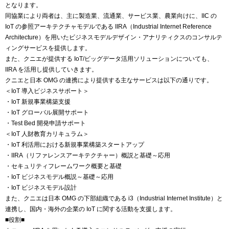
となります。
同協業により両者は、主に製造業、流通業、サービス業、農業向けに、IIC の
IoT の参照アーキテクチャモデルである IIRA（Industrial Internet Reference
Architecture）を用いたビジネスモデルデザイン・アナリティクスのコンサルテ
ィングサービスを提供します。
また、クニエが提供する IoT/ビッグデータ活用ソリューションについても、
IIRA を活用し提供していきます。
クニエと日本 OMG の連携により提供する主なサービスは以下の通りです。
＜IoT 導入ビジネスサポート＞
・IoT 新規事業構築支援
・IoT グローバル展開サポート
・Test Bed 開発申請サポート
＜IoT 人財教育カリキュラム＞
・IoT 利活用における新規事業構築スタートアップ
・IIRA（リファレンスアーキテクチャー）概説と基礎～応用
・セキュリティフレームワーク概要と基礎
・IoT ビジネスモデル概説～基礎～応用
・IoT ビジネスモデル設計
また、クニエは日本 OMG の下部組織である i3（Industrial Internet Institute）と
連携し、国内・海外の企業の IoT に関する活動を支援します。
■役割■