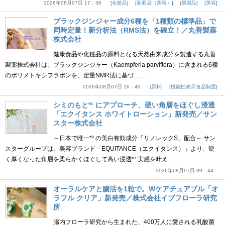
2026年08月07日 17：36
化粧品
新商品（美容）
新製品
美容
ブラックジンジャー成分6種を「1種類の標準品」で
同時定量！新分析法（RMS法）を確立！／丸善製薬
株式会社
健康食品や化粧品の原料となる天然由来成分を製造する丸善
製薬株式会社は、ブラックジンジャー（Kaempferia parviflora）に含まれる6種
のポリメトキシフラボンを、定量NMR法に基づ……
2026年08月07日 16：49
原料
機能性表示食品制度
シミのもと*¹ にアプローチ、硬い角層をほぐし浸透
「エクイタンス ホワイトローション」新発売／サン
スター株式会社
～日本で唯一*² の美白有効成分「リノレックS」配合～ サン
スターグループは、美容ブランド「EQUITANCE（エクイタンス）」より、硬
く厚くなった角層を柔らかくほぐして高い浸透*³ 実感を叶え……
2026年08月07日 09：44
オーラルケアと腸活を1粒で。Wケアチュアブル「オ
ラフル クリア」新発売／株式会社イブフローラ研究
所
腸内フローラ研究から生まれた、400万人に愛される乳酸菌