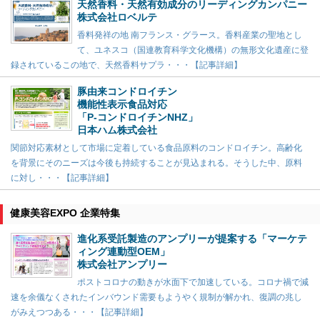
天然香料・天然有効成分のリーディングカンパニー
株式会社ロベルテ
香料発祥の地 南フランス・グラース。香料産業の聖地とし
て、ユネスコ（国連教育科学文化機構）の無形文化遺産に登
録されているこの地で、天然香料サプラ・・・【記事詳細】
豚由来コンドロイチン
機能性表示食品対応
「P-コンドロイチンNHZ」
日本ハム株式会社
関節対応素材として市場に定着している食品原料のコンドロイチン。高齢化
を背景にそのニーズは今後も持続することが見込まれる。そうした中、原料
に対し・・・【記事詳細】
健康美容EXPO 企業特集
進化系受託製造のアンプリーが提案する「マーケテ
ィング連動型OEM」
株式会社アンプリー
ポストコロナの動きが水面下で加速している。コロナ禍で減
速を余儀なくされたインバウンド需要もようやく規制が解かれ、復調の兆し
がみえつつある・・・【記事詳細】