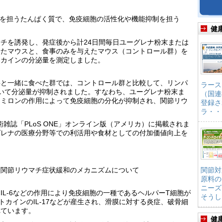
達を担うたんぱく質で、免疫細胞の活性化や機能抑制を担う
健
チを誘発し、発症後から計24日間毎日ユーグレナ粉末または
せたマウスと、食事のみを与えたマウス（コントロール群）を
トカインの分泌量を測定しました。
事と一緒に食べた群では、コントロール群と比較して、リンパ
ラース
いて分泌量が抑制されました。すなわち、ユーグレナ粉末ま
（国連
ラミロンの作用によって免疫細胞の分化が抑制され、関節リウ
登録さ
。
ラ・・
術雑誌「PLoS ONE」オンライン版（アメリカ）に掲載されま
グレナの医療分野等での利活用や食材としての付加価値向上を
る関節リウマチ症状緩和のメカニズムについて
関節対
原料の
ニーズ
IL-6などの作用により免疫細胞の一種であるヘルパーT細胞が
そうし
イトカインのIL-17などが産生され、滑膜に対する炎症、破骨細
れています。
健