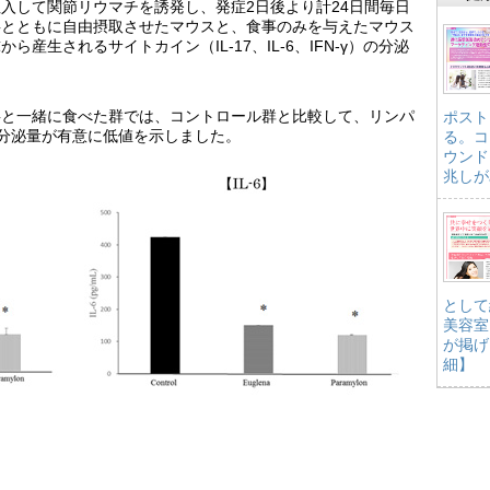
入して関節リウマチを誘発し、発症2日後より計24日間毎日
事とともに自由摂取させたマウスと、食事のみを与えたマウス
産生されるサイトカイン（IL-17、IL-6、IFN-γ）の分泌
事と一緒に食べた群では、コントロール群と比較して、リンパ
ポスト
N-γの分泌量が有意に低値を示しました。
る。コ
ウンド
兆しが
として
美容室
が掲げ
細】