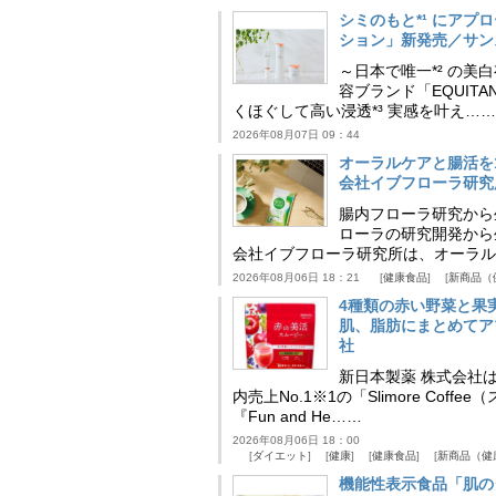
シミのもと*¹ にア
ション」新発売／サン
～日本で唯一*² の
容ブランド「EQUIT
くほぐして高い浸透*³ 実感を叶え……
2026年08月07日 09：44
オーラルケアと腸活を
会社イブフローラ研究
腸内フローラ研究から
ローラの研究開発から
会社イブフローラ研究所は、オーラル
2026年08月06日 18：21
健康食品
新商品（
4種類の赤い野菜と果
肌、脂肪にまとめてア
社
新日本製薬 株式会社
内売上No.1※1の「Slimore C
『Fun and He……
2026年08月06日 18：00
ダイエット
健康
健康食品
新商品（健
機能性表示食品「肌の