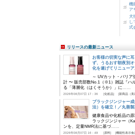
機
ア
犬
し
式
リリースの最新ニュース
お客様の切実な声に耳
ず、うるおす朝夜別オ
化を遂げてリニューア
～ UVカット・バリ
計 〜 販売部数No.1（※1）雑誌
る「薄層化（はくそうか）」に……
2026年08月07日 17：36
化粧品
新商品（美
ブラックジンジャー成
法）を確立！／丸善製
健康食品や化粧品の原
ラックジンジャー（Kaem
ンを、定量NMR法に基づ……
2026年08月07日 16：49
原料
機能性表示食