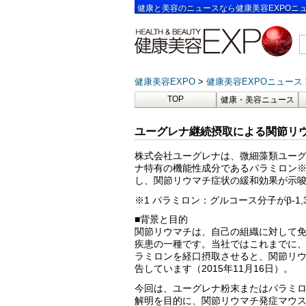
健康と美容のニュースなら健康美容EXPOニ
健康美容EXPO
健康美容EXPOニュース
TOP
健康・美容ニュース
ユーグレナ継続摂取による関節リウ
株式会社ユーグレナは、微細藻類ユー
ナ特有の機能性成分であるパラミロン※
し、関節リウマチ症状の緩和効果が示
※1 パラミロン：グルコース分子がβ-1
■背景と目的
関節リウマチは、自己の組織に対して
疾患の一種です。当社ではこれまでに
ラミロンを経口摂取させると、関節リ
告しています（2015年11月16日）。
今回は、ユーグレナ粉末またはパラミ
解明を目的に、関節リウマチ発症マウス