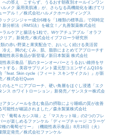
」への答え こすらず、うるおす朝夜別オールインワン
ハルメク 薬用美肌液」が、さらなる高機能化を遂げてリ
ューアル！／株式会社ハルメクホールディングス
ラックジンジャー成分6種を「1種類の標準品」で同時定
！新分析法（RMS法）を確立！／丸善製薬株式会社
ーラルケアと腸活を1粒で。Wケアチュアブル「オラフ
 クリア」新発売／株式会社イブフローラ研究所
種類の赤い野菜と果実配合で、おいしく続ける美活習
。冷え、脚のむくみ、肌、脂肪にまとめてアプローチす
機能性表示食品が新登場／新日本製薬 株式会社
能性表示食品「肌のターンオーバーとうるおい維持をサ
ートする」美容サプリメント還元型コエンザイムQ10を
合『feat. Skin cycle（フィート スキンサイクル）』が新
売／株式会社Quon
ミのもと*¹ にアプローチ、硬い角層をほぐし浸透「エク
タンス ホワイトローション」新発売／サンスター株式会
セアタンノールを含む食品の摂取により睡眠の質が改善
る可能性が確認されました／森永製菓株式会社
箱で「葡萄＆カシス味」と「マスカット味」の2つのフレ
バーが楽しめるファンケル「ディープチャージ コラーゲ
 2種の葡萄ゼリー」（機能性表示食品）8月18日（火）
量限定発売／株式会社ファンケル