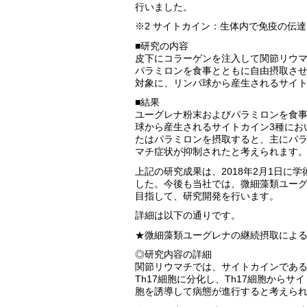
行いました。
※2 サイトカイン：生体内で免疫の伝
■研究の内容
皮下にコラーゲンを注入して関節リウマ
パラミロンを食事とともに自由摂取さ
対象に、リンパ球から産生されるサイ
■結果
ユーグレナ粉末およびパラミロンを食
球から産生されるサイトカイン3種にお
たはパラミロンを摂取すると、主にパ
マチ症状が抑制されたと考えられます
上記の研究成果は、2018年2月1日に学
した。今後も当社では、微細藻類ユー
目指して、研究開発を行います。
詳細は以下の通りです。
★微細藻類ユーグレナの継続摂取によ
◎研究内容の詳細
関節リウマチでは、サイトカインである
Th17細胞に分化し、Th17細胞からサ
胞を誘導して病態が進行すると考えら