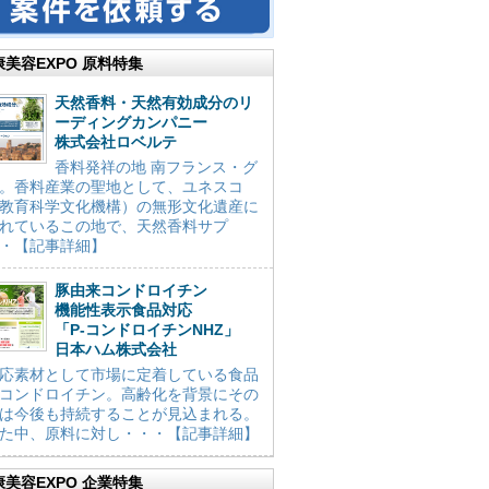
康美容EXPO 原料特集
天然香料・天然有効成分のリ
ーディングカンパニー
株式会社ロベルテ
香料発祥の地 南フランス・グ
。香料産業の聖地として、ユネスコ
教育科学文化機構）の無形文化遺産に
れているこの地で、天然香料サプ
・【記事詳細】
豚由来コンドロイチン
機能性表示食品対応
「P-コンドロイチンNHZ」
日本ハム株式会社
応素材として市場に定着している食品
コンドロイチン。高齢化を背景にその
は今後も持続することが見込まれる。
た中、原料に対し・・・【記事詳細】
康美容EXPO 企業特集