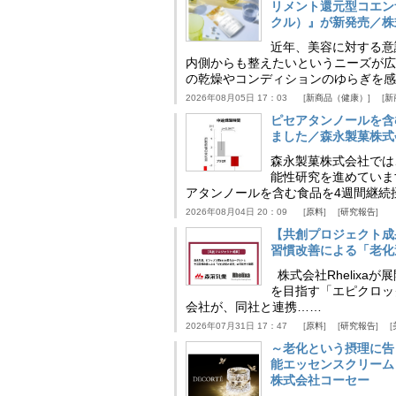
リメント還元型コエンザイム
クル）』が新発売／株
近年、美容に対する意
内側からも整えたいというニーズが広
の乾燥やコンディションのゆらぎを感
2026年08月05日 17：03
新商品（健康）
新
ピセアタンノールを含
ました／森永製菓株式
森永製菓株式会社では
能性研究を進めていま
アタンノールを含む食品を4週間継続
2026年08月04日 20：09
原料
研究報告
【共創プロジェクト成
習慣改善による「老化速
株式会社Rhelix
を目指す「エピクロッ
会社が、同社と連携……
2026年07月31日 17：47
原料
研究報告
～老化という摂理に告
能エッセンスクリーム
株式会社コーセー