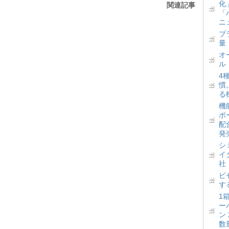
化
関連記事
「
ニ
ブ
量
オ
ル
4
慣
る
機
ポ
配
発
シ
イ
社
ピ
す
1
ー
ン
数