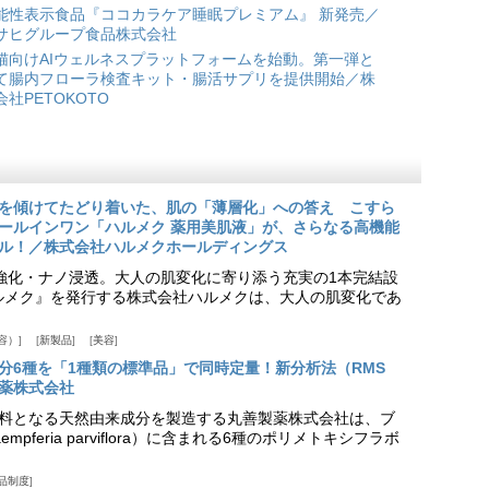
能性表示食品『ココカラケア睡眠プレミアム』 新発売／
サヒグループ食品株式会社
猫向けAIウェルネスプラットフォームを始動。第一弾と
て腸内フローラ検査キット・腸活サプリを提供開始／株
会社PETOKOTO
を傾けてたどり着いた、肌の「薄層化」への答え こすら
ールインワン「ハルメク 薬用美肌液」が、さらなる高機能
ル！／株式会社ハルメクホールディングス
ア強化・ナノ浸透。大人の肌変化に寄り添う充実の1本完結設
『ハルメク』を発行する株式会社ハルメクは、大人の肌変化であ
容）
新製品
美容
分6種を「1種類の標準品」で同時定量！新分析法（RMS
薬株式会社
料となる天然由来成分を製造する丸善製薬株式会社は、ブ
pferia parviflora）に含まれる6種のポリメトキシフラボ
品制度