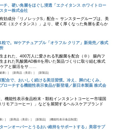
プローチ、硬い角層をほぐし浸透「エクイタンス ホワイトロー
スター株式会社
美白有効成分「リノレックS」配合～ サンスターグループは、美
ANCE（エクイタンス）」より、硬く厚くなった角層を柔らか
1粒で。Wケアチュアブル「オラフル クリア」新発売／株式
所
生まれた、400万人に愛される乳酸菌を配合（※） 腸内フ
生まれた乳酸菌AD株®を用いた製品づくりに取り組む株式
ケアと腸活をサ……
健康）
新商品（美容）
新製品
実配合で、おいしく続ける美活習慣。冷え、脚のむくみ、
プローチする機能性表示食品が新登場／新日本製薬 株式会
は、機能性表示食品粉末・顆粒インスタントコーヒー市場国
offee（スリモアコーヒー）」などを展開するヘルスケアブランド
康）
新商品（美容）
新製品
機能性表示食品制度
ターンオーバーとうるおい維持をサポートする」美容サプ