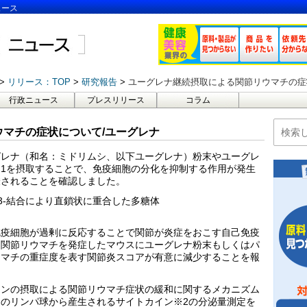
ュース
リリース：TOP
研究報告
ユーグレナ継続摂取による関節リウマチの症
行政ニュース
プレスリリース
コラム
マチの症状について/ユーグレナ
グレナ（和名：ミドリムシ、以下ユーグレナ）粉末やユーグレ
1を摂取することで、免疫細胞の分化を抑制する作用が発生
唆されることを確認しました。
,3-結合により直鎖状に重合した多糖体
免疫細胞が過剰に反応することで関節が炎症をおこす自己免疫
、関節リウマチを発症したマウスにユーグレナ粉末もしくはパ
ウマチの重症度を表す関節炎スコアが有意に減少することを報
ロンの摂取による関節リウマチ症状の緩和に関するメカニズム
のリンパ球から産生されるサイトカイン※2の分泌量測定を