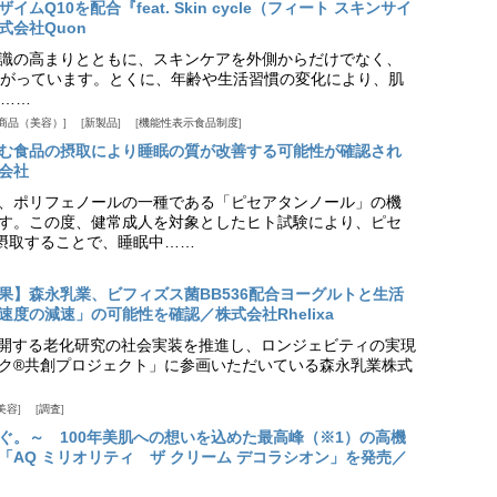
Q10を配合『feat. Skin cycle（フィート スキンサイ
式会社Quon
識の高まりとともに、スキンケアを外側からだけでなく、
がっています。とくに、年齢や生活習慣の変化により、肌
……
商品（美容）
新製品
機能性表示食品制度
む食品の摂取により睡眠の質が改善する可能性が確認され
会社
、ポリフェノールの一種である「ピセアタンノール」の機
す。この度、健常成人を対象としたヒト試験により、ピセ
摂取することで、睡眠中……
果】森永乳業、ビフィズス菌BB536配合ヨーグルトと生活
度の減速」の可能性を確認／株式会社Rhelixa
aが展開する老化研究の社会実装を推進し、ロンジェビティの実現
ク®共創プロジェクト」に参画いただいている森永乳業株式
美容
調査
ぐ。～ 100年美肌への想いを込めた最高峰（※1）の高機
「AQ ミリオリティ ザ クリーム デコラシオン」を発売／