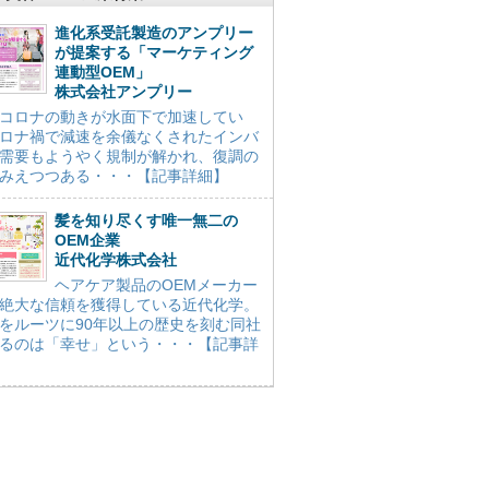
進化系受託製造のアンプリー
が提案する「マーケティング
連動型OEM」
株式会社アンプリー
コロナの動きが水面下で加速してい
ロナ禍で減速を余儀なくされたインバ
需要もようやく規制が解かれ、復調の
みえつつある・・・【記事詳細】
髪を知り尽くす唯一無二の
OEM企業
近代化学株式会社
ヘアケア製品のOEMメーカー
絶大な信頼を獲得している近代化学。
をルーツに90年以上の歴史を刻む同社
るのは「幸せ」という・・・【記事詳