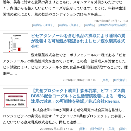
近年、美容に対する意識の高まりとともに、スキンケアを外側からだけでな
く、内側からも整えたいというニーズが広がっています。とくに、年齢や生活
習慣の変化により、肌の乾燥やコンディションのゆらぎを感……
2026年08月05日 17：03
新商品（健康）
新商品（美容）
新製品
機能性表示食品制度
ピセアタンノールを含む食品の摂取により睡眠の質
が改善する可能性が確認されました／森永製菓株式
会社
森永製菓株式会社では、ポリフェノールの一種である「ピセ
アタンノール」の機能性研究を進めています。この度、健常成人を対象とした
ヒト試験により、ピセアタンノールを含む食品を4週間継続摂取することで、睡
眠中……
2026年08月04日 20：09
原料
研究報告
【共創プロジェクト成果】森永乳業、ビフィズス菌
BB536配合ヨーグルトと生活習慣改善による「老化
速度の減速」の可能性を確認／株式会社Rhelixa
株式会社Rhelixaが展開する老化研究の社会実装を推進し、
ロンジェビティの実現を目指す「エピクロック®共創プロジェクト」に参画い
ただいている森永乳業株式会社が、同社と連携……
2026年07月31日 17：47
原料
研究報告
美容
調査