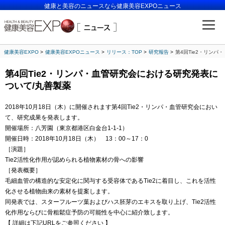
健康と美容のニュースなら健康美容EXPOニュース
健康美容EXPO
健康美容EXPOニュース
リリース：TOP
研究報告
第4回Tie2・リン
第4回Tie2・リンパ・血管研究会における研究発表に
ついて/丸善製薬
2018年10月18日（木）に開催されます第4回Tie2・リンパ・血管研究会におい
て、研究成果を発表します。
開催場所：八芳園（東京都港区白金台1-1-1）
開催日時：2018年10月18日（木） 13：00～17：0
［演題］
Tie2活性化作用が認められる植物素材の骨への影響
［発表概要］
毛細血管の構造的な安定化に関与する受容体であるTie2に着目し、これを活性
化させる植物由来の素材を提案します。
同発表では、スターフルーツ葉およびハス胚芽のエキスを取り上げ、Tie2活性
化作用ならびに骨粗鬆症予防の可能性を中心に紹介致します。
【 詳細は下記URLをご参照ください 】