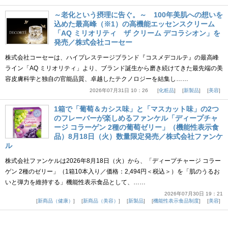
～老化という摂理に告ぐ。～ 100年美肌への想いを
込めた最高峰（※1）の高機能エッセンスクリーム
「AQ ミリオリティ ザ クリーム デコラシオン」を
発売／株式会社コーセー
株式会社コーセーは、ハイプレステージブランド『コスメデコルテ』の最高峰
ライン「AQ ミリオリティ」より、ブランド誕生から磨き続けてきた最先端の美
容皮膚科学と独自の官能品質、卓越したテクノロジーを結集し……
2026年07月31日 10：26
化粧品
新製品
美容
1箱で「葡萄＆カシス味」と「マスカット味」の2つ
のフレーバーが楽しめるファンケル「ディープチャ
ージ コラーゲン 2種の葡萄ゼリー」（機能性表示食
品）8月18日（火）数量限定発売／株式会社ファンケ
ル
株式会社ファンケルは2026年8月18日（火）から、「ディープチャージ コラー
ゲン 2種のゼリー」（1箱10本入り／価格：2,494円＜税込＞）を「肌のうるお
いと弾力を維持する」機能性表示食品として、……
2026年07月30日 19：21
新商品（健康）
新商品（美容）
新製品
機能性表示食品制度
美容