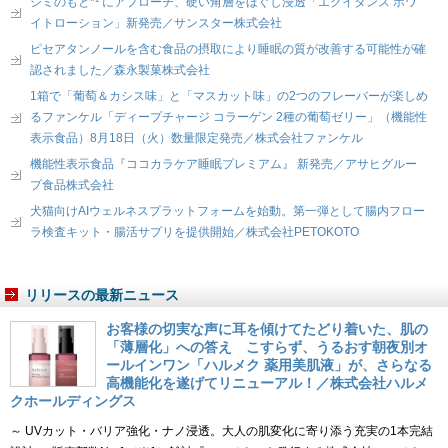
シミのもと*¹ にアプローチ、硬い角層をほぐし浸透「エクイタンス ホワ
イトローション」新発売／サンスター株式会社
ピセアタンノールを含む食品の摂取により睡眠の質が改善する可能性が確
認されました／森永製菓株式会社
1箱で「葡萄＆カシス味」と「マスカット味」の2つのフレーバーが楽しめ
るファンケル「ディープチャージ コラーゲン 2種の葡萄ゼリー」（機能性
表示食品）8月18日（火）数量限定発売／株式会社ファンケル
機能性表示食品『ココカラケア睡眠プレミアム』 新発売／アサヒグルー
プ食品株式会社
犬猫向けAIウェルネスプラットフォームを始動。第一弾として腸内フロー
ラ検査キット・腸活サプリを提供開始／株式会社PETOKOTO
リリースの最新ニュース
お客様の切実な声に耳を傾けてたどり着いた、肌の
「薄層化」への答え こすらず、うるおす朝夜別オ
ールインワン「ハルメク 薬用美肌液」が、さらなる
高機能化を遂げてリニューアル！／株式会社ハルメ
クホールディングス
～ UVカット・バリア強化・ナノ浸透。大人の肌変化に寄り添う充実の1本完結