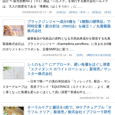
設計 〜 販売部数No.1（※1）雑誌『ハルメク』を発行する株式会社ハルメク
は、大人の肌変化である「薄層化（はくそうか）」に……
2026年08月07日 17：36
化粧品
新商品（美容）
新製品
美容
ブラックジンジャー成分6種を「1種類の標準品」で
同時定量！新分析法（RMS法）を確立！／丸善製薬
株式会社
健康食品や化粧品の原料となる天然由来成分を製造する丸善
製薬株式会社は、ブラックジンジャー（Kaempferia parviflora）に含まれる6種
のポリメトキシフラボンを、定量NMR法に基づ……
2026年08月07日 16：49
原料
機能性表示食品制度
シミのもと*¹ にアプローチ、硬い角層をほぐし浸透
「エクイタンス ホワイトローション」新発売／サン
スター株式会社
～日本で唯一*² の美白有効成分「リノレックS」配合～ サン
スターグループは、美容ブランド「EQUITANCE（エクイタンス）」より、硬
く厚くなった角層を柔らかくほぐして高い浸透*³ 実感を叶え……
2026年08月07日 09：44
オーラルケアと腸活を1粒で。Wケアチュアブル「オ
ラフル クリア」新発売／株式会社イブフローラ研究