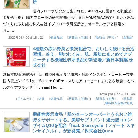
所
腸内フローラ研究から生まれた、400万人に愛される乳酸菌
を配合（※） 腸内フローラの研究開発から生まれた乳酸菌AD株®を用いた製品
づくりに取り組む株式会社イブフローラ研究所は、オーラルケアと腸活を
サ……
2026年08月06日 18：21
健康食品
新商品（健康）
新商品（美容）
新製品
4種類の赤い野菜と果実配合で、おいしく続ける美活
習慣。冷え、脚のむくみ、肌、脂肪にまとめてアプ
ローチする機能性表示食品が新登場／新日本製薬 株
式会社
新日本製薬 株式会社は、機能性表示食品粉末・顆粒インスタントコーヒー市場
国内売上No.1※1の「Slimore Coffee（スリモアコーヒー）」などを展開するヘ
ルスケアブランド『Fun and He……
2026年08月06日 18：00
ダイエット
健康
健康食品
新商品（健康）
新商品（美容）
新製品
機能性表示食品制度
機能性表示食品「肌のターンオーバーとうるおい維
持をサポートする」美容サプリメント還元型コエン
ザイムQ10を配合『feat. Skin cycle（フィート スキ
ンサイクル）』が新発売／株式会社Quon