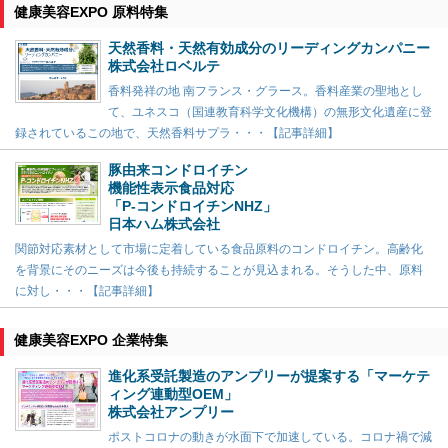
健康美容EXPO 原料特集
天然香料・天然有効成分のリーディングカンパニー
株式会社ロベルテ
香料発祥の地 南フランス・グラース。香料産業の聖地とし
て、ユネスコ（国連教育科学文化機構）の無形文化遺産に登
録されているこの地で、天然香料サプラ・・・【記事詳細】
豚由来コンドロイチン
機能性表示食品対応
「P-コンドロイチンNHZ」
日本ハム株式会社
関節対応素材として市場に定着している食品原料のコンドロイチン。高齢化
を背景にそのニーズは今後も持続することが見込まれる。そうした中、原料
に対し・・・【記事詳細】
健康美容EXPO 企業特集
進化系受託製造のアンプリーが提案する「マーケテ
ィング連動型OEM」
株式会社アンプリー
ポストコロナの動きが水面下で加速している。コロナ禍で減