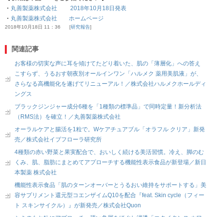
・
丸善製薬株式会社 2018年10月18日発表
・
丸善製薬株式会社 ホームページ
2018年10月18日 11：36
研究報告
関連記事
お客様の切実な声に耳を傾けてたどり着いた、肌の「薄層化」への答え
こすらず、うるおす朝夜別オールインワン「ハルメク 薬用美肌液」が、
さらなる高機能化を遂げてリニューアル！／株式会社ハルメクホールディ
ングス
ブラックジンジャー成分6種を「1種類の標準品」で同時定量！新分析法
（RMS法）を確立！／丸善製薬株式会社
オーラルケアと腸活を1粒で。Wケアチュアブル「オラフル クリア」新発
売／株式会社イブフローラ研究所
4種類の赤い野菜と果実配合で、おいしく続ける美活習慣。冷え、脚のむ
くみ、肌、脂肪にまとめてアプローチする機能性表示食品が新登場／新日
本製薬 株式会社
機能性表示食品「肌のターンオーバーとうるおい維持をサポートする」美
容サプリメント還元型コエンザイムQ10を配合『feat. Skin cycle（フィー
ト スキンサイクル）』が新発売／株式会社Quon