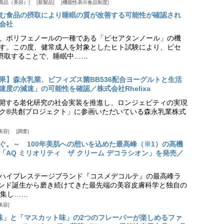
商品（美容）
新製品
機能性表示食品制度
む食品の摂取により睡眠の質が改善する可能性が確認され
会社
、ポリフェノールの一種である「ピセアタンノール」の機
す。この度、健常成人を対象としたヒト試験により、ピセ
摂取することで、睡眠中……
果】森永乳業、ビフィズス菌BB536配合ヨーグルトと生活
度の減速」の可能性を確認／株式会社Rhelixa
aが展開する老化研究の社会実装を推進し、ロンジェビティの実現
ク®共創プロジェクト」に参画いただいている森永乳業株式
美容
調査
ぐ。～ 100年美肌への想いを込めた最高峰（※1）の高機
「AQ ミリオリティ ザ クリーム デコラシオン」を発売／
ハイプレステージブランド『コスメデコルテ』の最高峰ラ
ランド誕生から磨き続けてきた最先端の美容皮膚科学と独自の
集し……
美容
味」と「マスカット味」の2つのフレーバーが楽しめるファ