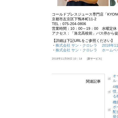
コールドプレスジュース専門店「KYONO 
京都市左京区下鴨本町11-2
TEL：075-204-0806
営業時間：10：00～19：00 水曜定休
アクセス：「洛北高校前」バス停から徒
【詳細は下記URLをご参照ください】
・
株式会社 サン・クロレラ 2018年1
・
株式会社 サン・クロレラ ホームペ
2018年11月06日 10：14
新サービス
オ
ル
関連記事
4
慣
る
機
ポ
配
発