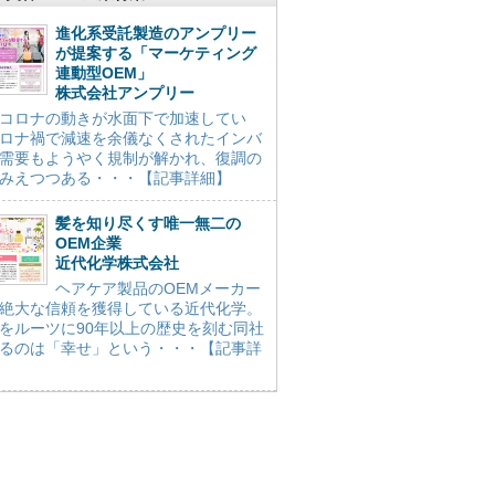
進化系受託製造のアンプリー
が提案する「マーケティング
連動型OEM」
株式会社アンプリー
コロナの動きが水面下で加速してい
ロナ禍で減速を余儀なくされたインバ
需要もようやく規制が解かれ、復調の
みえつつある・・・【記事詳細】
髪を知り尽くす唯一無二の
OEM企業
近代化学株式会社
ヘアケア製品のOEMメーカー
絶大な信頼を獲得している近代化学。
をルーツに90年以上の歴史を刻む同社
るのは「幸せ」という・・・【記事詳