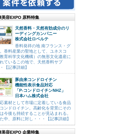
康美容EXPO 原料特集
天然香料・天然有効成分のリ
ーディングカンパニー
株式会社ロベルテ
香料発祥の地 南フランス・グ
。香料産業の聖地として、ユネスコ
教育科学文化機構）の無形文化遺産に
れているこの地で、天然香料サプ
・【記事詳細】
豚由来コンドロイチン
機能性表示食品対応
「P-コンドロイチンNHZ」
日本ハム株式会社
応素材として市場に定着している食品
コンドロイチン。高齢化を背景にその
は今後も持続することが見込まれる。
た中、原料に対し・・・【記事詳細】
康美容EXPO 企業特集