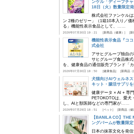
ンケル「ディープチャ
18日（火）数量限定
株式会社ファンケルは2
ン 2種のゼリー」（1箱10本入り／
る」機能性表示食品として、……
2026年07月30日 19：21
新商品（健康）
新
機能性表示食品『ココ
式会社
アサヒグループ独自の
サヒグループ食品株式
を、健康食品の通信販売ブランド「カ
2026年07月30日 18：50
健康食品
新商品（
犬猫向けAIウェルネ
キット・腸活サプリを提
健康データ × AI 
PETOKOTOは、
し、AIと獣医師などの専門家が……
2026年07月29日 18：51
ペット
新商品（健
【BANILA CO】T
ングバームが数量限定
日本の抹茶文化を発信する