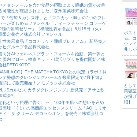
セアタンノールを含む食品の摂取により睡眠の質が改善
る可能性が確認されました／森永製菓株式会社
箱で「葡萄＆カシス味」と「マスカット味」の2つのフレ
バーが楽しめるファンケル「ディープチャージ コラーゲ
 2種の葡萄ゼリー」（機能性表示食品）8月18日（火）
ポスト
量限定発売／株式会社ファンケル
る。コ
能性表示食品『ココカラケア睡眠プレミアム』 新発売／
ウンド
サヒグループ食品株式会社
兆しが
猫向けAIウェルネスプラットフォームを始動。第一弾と
て腸内フローラ検査キット・腸活サプリを提供開始／株
会社PETOKOTO
BANILA CO】THE MATCHA TOKYOとの限定コラボ！抹
ラテ発想のクレンジングバームが数量限定で7月下旬よ
店頭にて販売開始！／モノック株式会社
として
PLUSカルピス カラダクレンジング』新発売／アサヒ飲
美容室
株式会社
が掲げ
細】
老化という摂理に告ぐ。～ 100年美肌への想いを込め
最高峰（※1）の高機能エッセンスクリーム「AQ ミリオ
ティ ザ クリーム デコラシオン」を発売／株式会社コ
セー