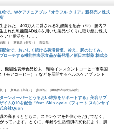
1粒で。Wケアチュアブル「オラフル クリア」新発売／株式
所
生まれた、400万人に愛される乳酸菌を配合（※） 腸内フ
生まれた乳酸菌AD株®を用いた製品づくりに取り組む株式
ケアと腸活をサ……
健康）
新商品（美容）
新製品
実配合で、おいしく続ける美活習慣。冷え、脚のむくみ、
プローチする機能性表示食品が新登場／新日本製薬 株式会
は、機能性表示食品粉末・顆粒インスタントコーヒー市場国
offee（スリモアコーヒー）」などを展開するヘルスケアブランド
康）
新商品（美容）
新製品
機能性表示食品制度
ターンオーバーとうるおい維持をサポートする」美容サプ
Q10を配合『feat. Skin cycle（フィート スキンサイ
式会社Quon
識の高まりとともに、スキンケアを外側からだけでなく、
がっています。とくに、年齢や生活習慣の変化により、肌
……