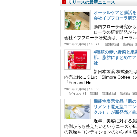
リリースの最新ニュース
オーラルケアと腸活を
会社イブフローラ研究
腸内フローラ研究から
ローラの研究開発から
会社イブフローラ研究所は、オーラル
2026年08月06日 18：21
健康食品
新商品（
4種類の赤い野菜と果
肌、脂肪にまとめてア
社
新日本製薬 株式会社
内売上No.1※1の「Slimore C
『Fun and He……
2026年08月06日 18：00
ダイエット
健康
健康食品
新商品（健
機能性表示食品「肌の
リメント還元型コエンザイム
クル）』が新発売／株
近年、美容に対する意
内側からも整えたいというニーズが広
の乾燥やコンディションのゆらぎを感