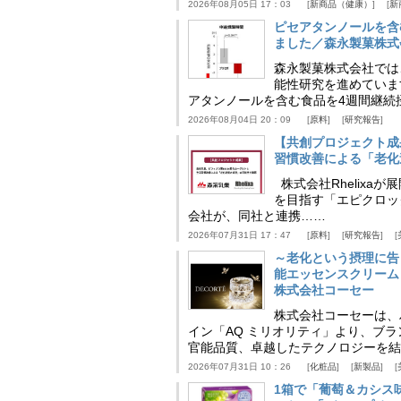
2026年08月05日 17：03
新商品（健康）
新
ピセアタンノールを含
ました／森永製菓株式
森永製菓株式会社では
能性研究を進めていま
アタンノールを含む食品を4週間継続
2026年08月04日 20：09
原料
研究報告
【共創プロジェクト成
習慣改善による「老化速
株式会社Rhelix
を目指す「エピクロッ
会社が、同社と連携……
2026年07月31日 17：47
原料
研究報告
～老化という摂理に告
能エッセンスクリーム
株式会社コーセー
株式会社コーセーは、
イン「AQ ミリオリティ」より、ブ
官能品質、卓越したテクノロジーを結
2026年07月31日 10：26
化粧品
新製品
1箱で「葡萄＆カシス