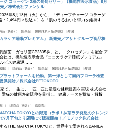
ージ コラーゲン 2種の葡萄ゼリー」（機能性表示食品）8月
発売／株式会社ファンケル
026年8月18日（火）から、「ディープチャージ コラーゲ
価格：2,494円＜税込＞）を「肌のうるおいと弾力を維持す
商品（美容）
新製品
機能性表示食品制度
美容
カラケア睡眠プレミアム』 新発売／アサヒグループ食品株
乳酸菌「ガセリ菌CP2305株」と、「クロセチン」を配合 ア
会社は、機能性表示食品『ココカラケア睡眠プレミアム』
ルピス健康通……
健康）
新商品（美容）
新製品
機能性表示食品制度
美容
スプラットフォームを始動。第一弾として腸内フローラ検査
供開始／株式会社PETOKOTO
+ 専門家で、一生に、一匹一匹に最適な健康提案を実現 株式会社
愛犬・愛猫の健康寿命延伸を目指し、健康データを蓄積・解析
康）
新商品（美容）
新製品
HE MATCHA TOKYOとの限定コラボ！抹茶ラテ発想のクレンジ
で7月下旬より店頭にて販売開始！／モノック株式会社
THE MATCHA TOKYOと、世界中で愛されるBANILA