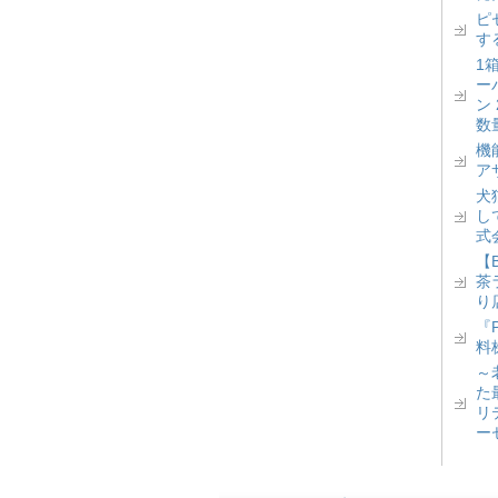
ピ
す
1
ー
ン
数
機
ア
犬
し
式
【
茶
り
『
料
～
た
リ
ー