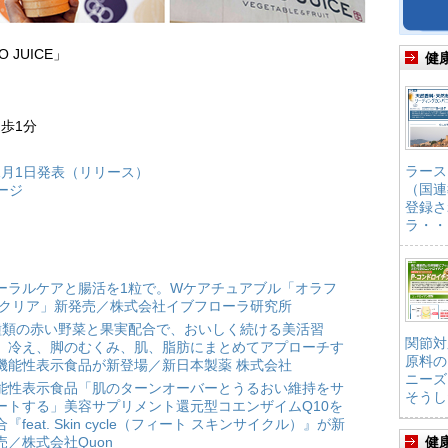
JUICE」
健
歩1分
ラース
1月1日発表（リリース）
（国連
ージ
登録さ
ラ・・
ーラルケアと腸活を1粒で。Wケアチュアブル「オラフ
 クリア」新発売／株式会社イブフローラ研究所
種類の赤い野菜と果実配合で、おいしく続ける美活習
関節対
。冷え、脚のむくみ、肌、脂肪にまとめてアプローチす
原料の
機能性表示食品が新登場／新日本製薬 株式会社
ニーズ
能性表示食品「肌のターンオーバーとうるおい維持をサ
そうし
ートする」美容サプリメント還元型コエンザイムQ10を
合『feat. Skin cycle（フィート スキンサイクル）』が新
売／株式会社Quon
健