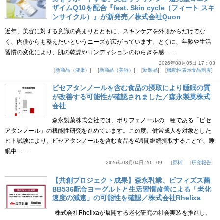
ザイムQ10を配合『feat. Skin cycle（フィート スキ
ンサイクル）』が新発売／株式会社Quon
近年、美容に対する意識の高まりとともに、スキンケアを外側からだけでな
く、内側からも整えたいというニーズが広がっています。とくに、年齢や生活
習慣の変化により、肌の乾燥やコンディションのゆらぎを感……
2026年08月05日 17：03
新商品（健康）
新商品（美容）
新製品
機能性表示食品制度
ピセアタンノールを含む食品の摂取により睡眠の質
が改善する可能性が確認されました／森永製菓株式
会社
森永製菓株式会社では、ポリフェノールの一種である「ピセ
アタンノール」の機能性研究を進めています。この度、健常成人を対象とした
ヒト試験により、ピセアタンノールを含む食品を4週間継続摂取することで、睡
眠中……
2026年08月04日 20：09
原料
研究報告
【共創プロジェクト成果】森永乳業、ビフィズス菌
BB536配合ヨーグルトと生活習慣改善による「老化
速度の減速」の可能性を確認／株式会社Rhelixa
株式会社Rhelixaが展開する老化研究の社会実装を推進し、