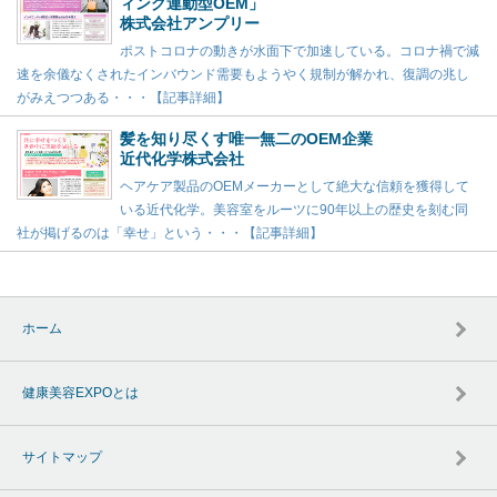
ィング連動型OEM」
株式会社アンプリー
ポストコロナの動きが水面下で加速している。コロナ禍で減
速を余儀なくされたインバウンド需要もようやく規制が解かれ、復調の兆し
がみえつつある・・・【記事詳細】
髪を知り尽くす唯一無二のOEM企業
近代化学株式会社
ヘアケア製品のOEMメーカーとして絶大な信頼を獲得して
いる近代化学。美容室をルーツに90年以上の歴史を刻む同
社が掲げるのは「幸せ」という・・・【記事詳細】
ホーム
健康美容EXPOとは
サイトマップ