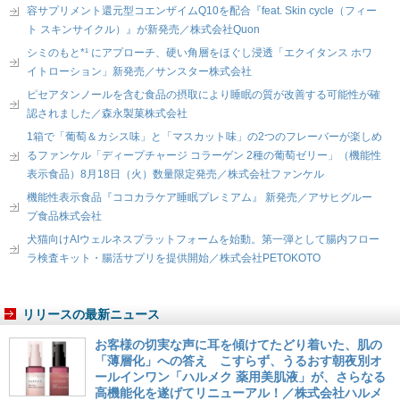
容サプリメント還元型コエンザイムQ10を配合『feat. Skin cycle（フィー
ト スキンサイクル）』が新発売／株式会社Quon
シミのもと*¹ にアプローチ、硬い角層をほぐし浸透「エクイタンス ホワ
イトローション」新発売／サンスター株式会社
ピセアタンノールを含む食品の摂取により睡眠の質が改善する可能性が確
認されました／森永製菓株式会社
1箱で「葡萄＆カシス味」と「マスカット味」の2つのフレーバーが楽しめ
るファンケル「ディープチャージ コラーゲン 2種の葡萄ゼリー」（機能性
表示食品）8月18日（火）数量限定発売／株式会社ファンケル
機能性表示食品『ココカラケア睡眠プレミアム』 新発売／アサヒグルー
プ食品株式会社
犬猫向けAIウェルネスプラットフォームを始動。第一弾として腸内フロー
ラ検査キット・腸活サプリを提供開始／株式会社PETOKOTO
リリースの最新ニュース
お客様の切実な声に耳を傾けてたどり着いた、肌の
「薄層化」への答え こすらず、うるおす朝夜別オ
ールインワン「ハルメク 薬用美肌液」が、さらなる
高機能化を遂げてリニューアル！／株式会社ハルメ