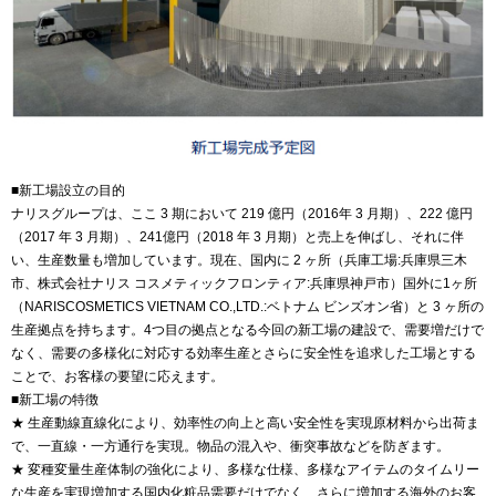
■新工場設立の目的
ナリスグループは、ここ 3 期において 219 億円（2016年 3 月期）、222 億円
（2017 年 3 月期）、241億円（2018 年 3 月期）と売上を伸ばし、それに伴
い、生産数量も増加しています。現在、国内に 2 ヶ所（兵庫工場:兵庫県三木
市、株式会社ナリス コスメティックフロンティア:兵庫県神戸市）国外に1ヶ所
（NARISCOSMETICS VIETNAM CO.,LTD.:ベトナム ビンズオン省）と 3 ヶ所の
生産拠点を持ちます。4つ目の拠点となる今回の新工場の建設で、需要増だけで
なく、需要の多様化に対応する効率生産とさらに安全性を追求した工場とする
ことで、お客様の要望に応えます。
■新工場の特徴
★ 生産動線直線化により、効率性の向上と高い安全性を実現原材料から出荷ま
で、一直線・一方通行を実現。物品の混入や、衝突事故などを防ぎます。
★ 変種変量生産体制の強化により、多様な仕様、多様なアイテムのタイムリー
な生産を実現増加する国内化粧品需要だけでなく、さらに増加する海外のお客