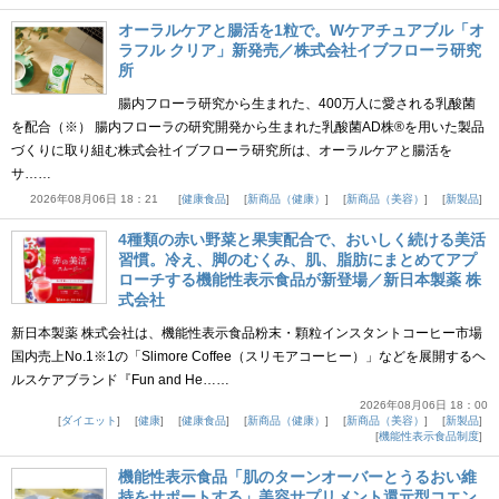
オーラルケアと腸活を1粒で。Wケアチュアブル「オ
ラフル クリア」新発売／株式会社イブフローラ研究
所
腸内フローラ研究から生まれた、400万人に愛される乳酸菌
を配合（※） 腸内フローラの研究開発から生まれた乳酸菌AD株®を用いた製品
づくりに取り組む株式会社イブフローラ研究所は、オーラルケアと腸活を
サ……
2026年08月06日 18：21
健康食品
新商品（健康）
新商品（美容）
新製品
4種類の赤い野菜と果実配合で、おいしく続ける美活
習慣。冷え、脚のむくみ、肌、脂肪にまとめてアプ
ローチする機能性表示食品が新登場／新日本製薬 株
式会社
新日本製薬 株式会社は、機能性表示食品粉末・顆粒インスタントコーヒー市場
国内売上No.1※1の「Slimore Coffee（スリモアコーヒー）」などを展開するヘ
ルスケアブランド『Fun and He……
2026年08月06日 18：00
ダイエット
健康
健康食品
新商品（健康）
新商品（美容）
新製品
機能性表示食品制度
機能性表示食品「肌のターンオーバーとうるおい維
持をサポートする」美容サプリメント還元型コエン