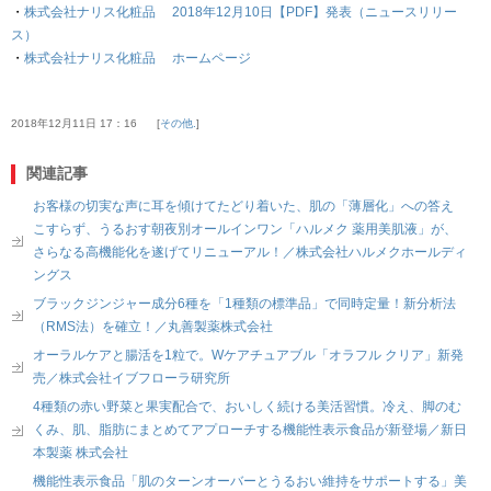
・
株式会社ナリス化粧品 2018年12月10日【PDF】発表（ニュースリリー
ス）
・
株式会社ナリス化粧品 ホームページ
2018年12月11日 17：16
その他.
関連記事
お客様の切実な声に耳を傾けてたどり着いた、肌の「薄層化」への答え
こすらず、うるおす朝夜別オールインワン「ハルメク 薬用美肌液」が、
さらなる高機能化を遂げてリニューアル！／株式会社ハルメクホールディ
ングス
ブラックジンジャー成分6種を「1種類の標準品」で同時定量！新分析法
（RMS法）を確立！／丸善製薬株式会社
オーラルケアと腸活を1粒で。Wケアチュアブル「オラフル クリア」新発
売／株式会社イブフローラ研究所
4種類の赤い野菜と果実配合で、おいしく続ける美活習慣。冷え、脚のむ
くみ、肌、脂肪にまとめてアプローチする機能性表示食品が新登場／新日
本製薬 株式会社
機能性表示食品「肌のターンオーバーとうるおい維持をサポートする」美