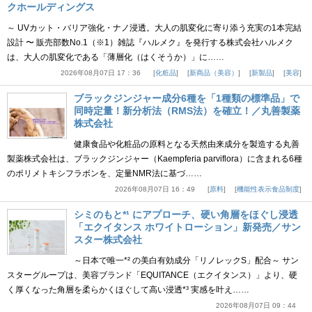
クホールディングス
～ UVカット・バリア強化・ナノ浸透。大人の肌変化に寄り添う充実の1本完結
設計 〜 販売部数No.1（※1）雑誌『ハルメク』を発行する株式会社ハルメク
は、大人の肌変化である「薄層化（はくそうか）」に……
2026年08月07日 17：36
化粧品
新商品（美容）
新製品
美容
ブラックジンジャー成分6種を「1種類の標準品」で
同時定量！新分析法（RMS法）を確立！／丸善製薬
株式会社
健康食品や化粧品の原料となる天然由来成分を製造する丸善
製薬株式会社は、ブラックジンジャー（Kaempferia parviflora）に含まれる6種
のポリメトキシフラボンを、定量NMR法に基づ……
2026年08月07日 16：49
原料
機能性表示食品制度
シミのもと*¹ にアプローチ、硬い角層をほぐし浸透
「エクイタンス ホワイトローション」新発売／サン
スター株式会社
～日本で唯一*² の美白有効成分「リノレックS」配合～ サン
スターグループは、美容ブランド「EQUITANCE（エクイタンス）」より、硬
く厚くなった角層を柔らかくほぐして高い浸透*³ 実感を叶え……
2026年08月07日 09：44