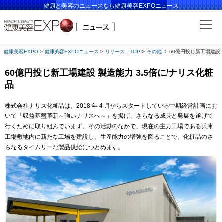
健康と美容のニュースなら健康美容EXPOニュース
健康美容EXPO
健康美容EXPOニュース
リリース：TOP
その他.
60億円投じ新工場建設 
60億円投じ新工場建設 製造能力 3.5倍に/ナリス化粧
品
株式会社ナリス化粧品は、2018 年 4 月からスタートしている中期経営計画にお
いて「収益基盤革新～強いナリスへ～」を掲げ、さらなる成長と発展を遂げて
行くために取り組んでいます。その活動のなかで、現在の主力工場である兵庫
工場敷地内に新たな工場を建設し、生産能力の増強を図ることで、化粧品のさ
らなるタイムリーな製品供給につとめます。