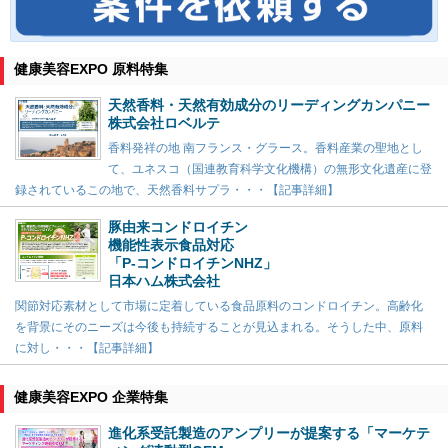
健康美容EXPO 原料特集
天然香料・天然有効成分のリーディングカンパニー
株式会社ロベルテ
香料発祥の地 南フランス・グラース。香料産業の聖地とし
て、ユネスコ（国連教育科学文化機構）の無形文化遺産に登
録されているこの地で、天然香料サプラ・・・【記事詳細】
豚由来コンドロイチン
機能性表示食品対応
「P-コンドロイチンNHZ」
日本ハム株式会社
関節対応素材として市場に定着している食品原料のコンドロイチン。高齢化
を背景にそのニーズは今後も持続することが見込まれる。そうした中、原料
に対し・・・【記事詳細】
健康美容EXPO 企業特集
進化系受託製造のアンプリーが提案する「マーケテ