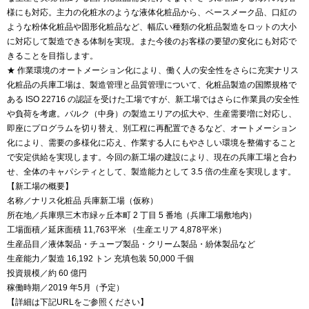
様にも対応。主力の化粧水のような液体化粧品から、ベースメーク品、口紅の
ような粉体化粧品や固形化粧品など、幅広い種類の化粧品製造をロットの大小
に対応して製造できる体制を実現。また今後のお客様の要望の変化にも対応で
きることを目指します。
★ 作業環境のオートメーション化により、働く人の安全性をさらに充実ナリス
化粧品の兵庫工場は、製造管理と品質管理について、化粧品製造の国際規格で
ある ISO 22716 の認証を受けた工場ですが、新工場ではさらに作業員の安全性
や負荷を考慮。バルク（中身）の製造エリアの拡大や、生産需要増に対応し、
即座にプログラムを切り替え、別工程に再配置できるなど、オートメーション
化により、需要の多様化に応え、作業する人にもやさしい環境を整備すること
で安定供給を実現します。今回の新工場の建設により、現在の兵庫工場と合わ
せ、全体のキャパシティとして、製造能力として 3.5 倍の生産を実現します。
【新工場の概要】
名称／ナリス化粧品 兵庫新工場（仮称）
所在地／兵庫県三木市緑ヶ丘本町 2 丁目 5 番地（兵庫工場敷地内）
工場面積／延床面積 11,763平米 （生産エリア 4,878平米）
生産品目／液体製品・チューブ製品・クリーム製品・紛体製品など
生産能力／製造 16,192 トン 充填包装 50,000 千個
投資規模／約 60 億円
稼働時期／2019 年5月（予定）
【詳細は下記URLをご参照ください】