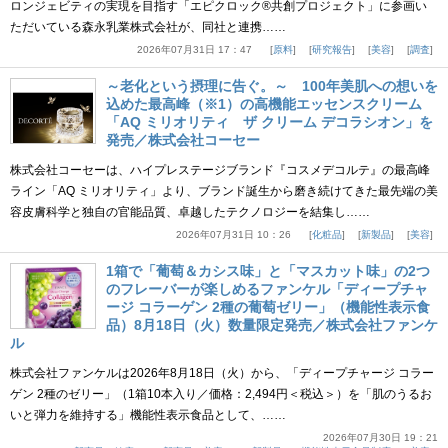
ロンジェビティの実現を目指す「エピクロック®共創プロジェクト」に参画い
ただいている森永乳業株式会社が、同社と連携……
2026年07月31日 17：47
原料
研究報告
美容
調査
～老化という摂理に告ぐ。～ 100年美肌への想いを
込めた最高峰（※1）の高機能エッセンスクリーム
「AQ ミリオリティ ザ クリーム デコラシオン」を
発売／株式会社コーセー
株式会社コーセーは、ハイプレステージブランド『コスメデコルテ』の最高峰
ライン「AQ ミリオリティ」より、ブランド誕生から磨き続けてきた最先端の美
容皮膚科学と独自の官能品質、卓越したテクノロジーを結集し……
2026年07月31日 10：26
化粧品
新製品
美容
1箱で「葡萄＆カシス味」と「マスカット味」の2つ
のフレーバーが楽しめるファンケル「ディープチャ
ージ コラーゲン 2種の葡萄ゼリー」（機能性表示食
品）8月18日（火）数量限定発売／株式会社ファンケ
ル
株式会社ファンケルは2026年8月18日（火）から、「ディープチャージ コラー
ゲン 2種のゼリー」（1箱10本入り／価格：2,494円＜税込＞）を「肌のうるお
いと弾力を維持する」機能性表示食品として、……
2026年07月30日 19：21