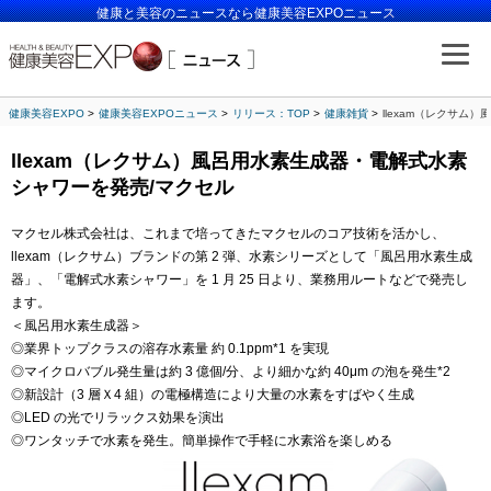
健康と美容のニュースなら健康美容EXPOニュース
健康美容EXPO
健康美容EXPOニュース
リリース：TOP
健康雑貨
llexam（レクサム
llexam（レクサム）風呂用水素生成器・電解式水素
シャワーを発売/マクセル
マクセル株式会社は、これまで培ってきたマクセルのコア技術を活かし、
llexam（レクサム）ブランドの第 2 弾、水素シリーズとして「風呂用水素生成
器」、「電解式水素シャワー」を 1 月 25 日より、業務用ルートなどで発売し
ます。
＜風呂用水素生成器＞
◎業界トップクラスの溶存水素量 約 0.1ppm*1 を実現
◎マイクロバブル発生量は約 3 億個/分、より細かな約 40μm の泡を発生*2
◎新設計（3 層Ｘ4 組）の電極構造により大量の水素をすばやく生成
◎LED の光でリラックス効果を演出
◎ワンタッチで水素を発生。簡単操作で手軽に水素浴を楽しめる