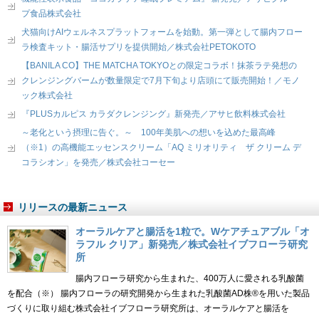
プ食品株式会社
犬猫向けAIウェルネスプラットフォームを始動。第一弾として腸内フロー
ラ検査キット・腸活サプリを提供開始／株式会社PETOKOTO
【BANILA CO】THE MATCHA TOKYOとの限定コラボ！抹茶ラテ発想の
クレンジングバームが数量限定で7月下旬より店頭にて販売開始！／モノ
ック株式会社
『PLUSカルピス カラダクレンジング』新発売／アサヒ飲料株式会社
～老化という摂理に告ぐ。～ 100年美肌への想いを込めた最高峰
（※1）の高機能エッセンスクリーム「AQ ミリオリティ ザ クリーム デ
コラシオン」を発売／株式会社コーセー
リリースの最新ニュース
オーラルケアと腸活を1粒で。Wケアチュアブル「オ
ラフル クリア」新発売／株式会社イブフローラ研究
所
腸内フローラ研究から生まれた、400万人に愛される乳酸菌
を配合（※） 腸内フローラの研究開発から生まれた乳酸菌AD株®を用いた製品
づくりに取り組む株式会社イブフローラ研究所は、オーラルケアと腸活を