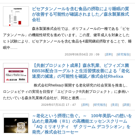
ピセアタンノールを含む食品の摂取により睡眠の質
が改善する可能性が確認されました／森永製菓株式
会社
森永製菓株式会社では、ポリフェノールの一種である「ピセ
アタンノール」の機能性研究を進めています。この度、健常成人を対象とした
ヒト試験により、ピセアタンノールを含む食品を4週間継続摂取することで、睡
眠中……
2026年08月04日 20：09
原料
研究報告
【共創プロジェクト成果】森永乳業、ビフィズス菌
BB536配合ヨーグルトと生活習慣改善による「老化
速度の減速」の可能性を確認／株式会社Rhelixa
株式会社Rhelixaが展開する老化研究の社会実装を推進し、
ロンジェビティの実現を目指す「エピクロック®共創プロジェクト」に参画い
ただいている森永乳業株式会社が、同社と連携……
2026年07月31日 17：47
原料
研究報告
美容
調査
～老化という摂理に告ぐ。～ 100年美肌への想いを
込めた最高峰（※1）の高機能エッセンスクリーム
「AQ ミリオリティ ザ クリーム デコラシオン」を
発売／株式会社コーセー