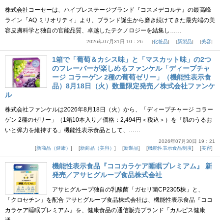
株式会社コーセーは、ハイプレステージブランド『コスメデコルテ』の最高峰
ライン「AQ ミリオリティ」より、ブランド誕生から磨き続けてきた最先端の美
容皮膚科学と独自の官能品質、卓越したテクノロジーを結集し……
2026年07月31日 10：26
化粧品
新製品
美容
1箱で「葡萄＆カシス味」と「マスカット味」の2つ
のフレーバーが楽しめるファンケル「ディープチャ
ージ コラーゲン 2種の葡萄ゼリー」（機能性表示食
品）8月18日（火）数量限定発売／株式会社ファンケ
ル
株式会社ファンケルは2026年8月18日（火）から、「ディープチャージ コラー
ゲン 2種のゼリー」（1箱10本入り／価格：2,494円＜税込＞）を「肌のうるお
いと弾力を維持する」機能性表示食品として、……
2026年07月30日 19：21
新商品（健康）
新商品（美容）
新製品
機能性表示食品制度
美容
機能性表示食品『ココカラケア睡眠プレミアム』 新
発売／アサヒグループ食品株式会社
アサヒグループ独自の乳酸菌「ガセリ菌CP2305株」と、
「クロセチン」を配合 アサヒグループ食品株式会社は、機能性表示食品『ココ
カラケア睡眠プレミアム』を、健康食品の通信販売ブランド「カルピス健康