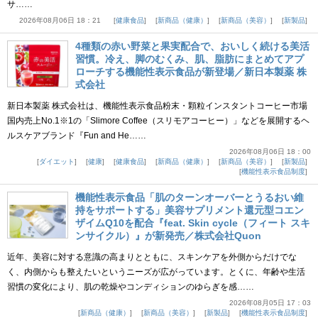
サ……
2026年08月06日 18：21
健康食品
新商品（健康）
新商品（美容）
新製品
4種類の赤い野菜と果実配合で、おいしく続ける美活
習慣。冷え、脚のむくみ、肌、脂肪にまとめてアプ
ローチする機能性表示食品が新登場／新日本製薬 株
式会社
新日本製薬 株式会社は、機能性表示食品粉末・顆粒インスタントコーヒー市場
国内売上No.1※1の「Slimore Coffee（スリモアコーヒー）」などを展開するヘ
ルスケアブランド『Fun and He……
2026年08月06日 18：00
ダイエット
健康
健康食品
新商品（健康）
新商品（美容）
新製品
機能性表示食品制度
機能性表示食品「肌のターンオーバーとうるおい維
持をサポートする」美容サプリメント還元型コエン
ザイムQ10を配合『feat. Skin cycle（フィート スキ
ンサイクル）』が新発売／株式会社Quon
近年、美容に対する意識の高まりとともに、スキンケアを外側からだけでな
く、内側からも整えたいというニーズが広がっています。とくに、年齢や生活
習慣の変化により、肌の乾燥やコンディションのゆらぎを感……
2026年08月05日 17：03
新商品（健康）
新商品（美容）
新製品
機能性表示食品制度