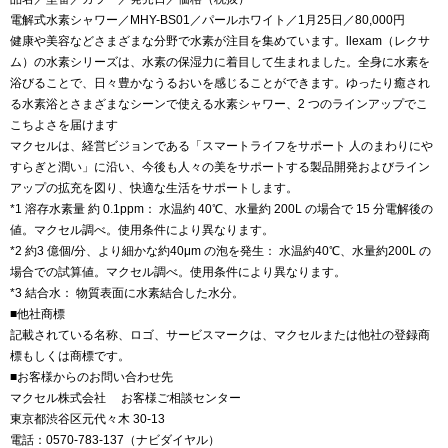
電解式水素シャワー／MHY-BS01／パールホワイト／1月25日／80,000円
健康や美容などさまざまな分野で水素が注目を集めています。llexam（レクサ
ム）の水素シリーズは、水素の保湿力に着目して生まれました。全身に水素を
浴びることで、日々豊かなうるおいを感じることができます。ゆったり癒され
る水素浴とさまざまなシーンで使える水素シャワー、2 つのラインアップでこ
こちよさを届けます
マクセルは、経営ビジョンである「スマートライフをサポート 人のまわりにや
すらぎと潤い」に沿い、今後も人々の美をサポートする製品開発およびライン
アップの拡充を図り、快適な生活をサポートします。
*1 溶存水素量 約 0.1ppm： 水温約 40℃、水量約 200L の場合で 15 分電解後の
値。マクセル調べ。使用条件により異なります。
*2 約3 億個/分、より細かな約40μm の泡を発生： 水温約40℃、水量約200L の
場合での試算値。マクセル調べ。使用条件により異なります。
*3 結合水： 物質表面に水素結合した水分。
■他社商標
記載されている名称、ロゴ、サービスマークは、マクセルまたは他社の登録商
標もしくは商標です。
■お客様からのお問い合わせ先
マクセル株式会社 お客様ご相談センター
東京都渋谷区元代々木 30-13
電話：0570-783-137（ナビダイヤル）