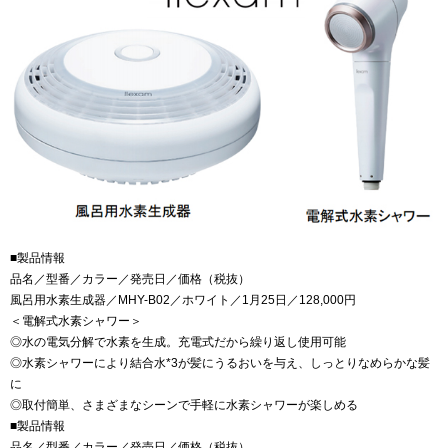
■製品情報
品名／型番／カラー／発売日／価格（税抜）
風呂用水素生成器／MHY-B02／ホワイト／1月25日／128,000円
＜電解式水素シャワー＞
◎水の電気分解で水素を生成。充電式だから繰り返し使用可能
◎水素シャワーにより結合水*3が髪にうるおいを与え、しっとりなめらかな髪
に
◎取付簡単、さまざまなシーンで手軽に水素シャワーが楽しめる
■製品情報
品名／型番／カラー／発売日／価格（税抜）