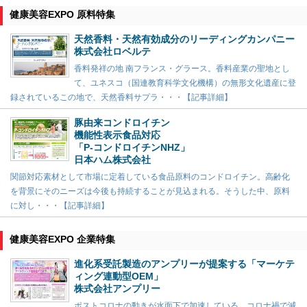
健康美容EXPO 原料特集
天然香料・天然有効成分のリーディングカンパニー
株式会社ロベルテ
香料発祥の地 南フランス・グラース。香料産業の聖地とし
て、ユネスコ（国連教育科学文化機構）の無形文化遺産に登
録されているこの地で、天然香料サプラ・・・【記事詳細】
豚由来コンドロイチン
機能性表示食品対応
「P-コンドロイチンNHZ」
日本ハム株式会社
関節対応素材として市場に定着している食品原料のコンドロイチン。高齢化
を背景にそのニーズは今後も持続することが見込まれる。そうした中、原料
に対し・・・【記事詳細】
健康美容EXPO 企業特集
進化系受託製造のアンプリーが提案する「マーケテ
ィング連動型OEM」
株式会社アンプリー
ポストコロナの動きが水面下で加速している。コロナ禍で減