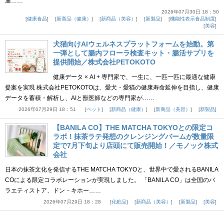
通……
2026年07月30日 18：50
健康食品
新商品（健康）
新商品（美容）
新製品
機能性表示食品制度
美容
犬猫向けAIウェルネスプラットフォームを始動。第
一弾として腸内フローラ検査キット・腸活サプリを
提供開始／株式会社PETOKOTO
健康データ × AI + 専門家で、一生に、一匹一匹に最適な健康
提案を実現 株式会社PETOKOTOは、愛犬・愛猫の健康寿命延伸を目指し、健康
データを蓄積・解析し、AIと獣医師などの専門家が……
2026年07月29日 18：51
ペット
新商品（健康）
新商品（美容）
新製品
【BANILA CO】THE MATCHA TOKYOとの限定コ
ラボ！抹茶ラテ発想のクレンジングバームが数量限
定で7月下旬より店頭にて販売開始！／モノック株式
会社
日本の抹茶文化を発信するTHE MATCHA TOKYOと、世界中で愛されるBANILA
COによる限定コラボレーションが実現しました。 「BANILA CO」は全国のバ
ラエティストア、ドン・キホー……
2026年07月29日 18：28
化粧品
新商品（美容）
新製品
美容