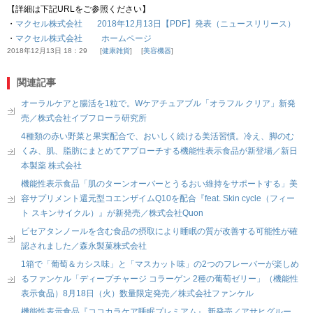
【詳細は下記URLをご参照ください】
・
マクセル株式会社 2018年12月13日【PDF】発表（ニュースリリース）
・
マクセル株式会社 ホームページ
2018年12月13日 18：29
健康雑貨
美容機器
関連記事
オーラルケアと腸活を1粒で。Wケアチュアブル「オラフル クリア」新発
売／株式会社イブフローラ研究所
4種類の赤い野菜と果実配合で、おいしく続ける美活習慣。冷え、脚のむ
くみ、肌、脂肪にまとめてアプローチする機能性表示食品が新登場／新日
本製薬 株式会社
機能性表示食品「肌のターンオーバーとうるおい維持をサポートする」美
容サプリメント還元型コエンザイムQ10を配合『feat. Skin cycle（フィー
ト スキンサイクル）』が新発売／株式会社Quon
ピセアタンノールを含む食品の摂取により睡眠の質が改善する可能性が確
認されました／森永製菓株式会社
1箱で「葡萄＆カシス味」と「マスカット味」の2つのフレーバーが楽しめ
るファンケル「ディープチャージ コラーゲン 2種の葡萄ゼリー」（機能性
表示食品）8月18日（火）数量限定発売／株式会社ファンケル
機能性表示食品『ココカラケア睡眠プレミアム』 新発売／アサヒグルー