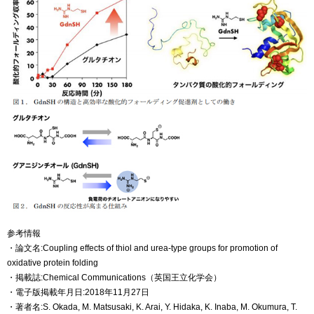
参考情報
・論文名:Coupling effects of thiol and urea-type groups for promotion of
oxidative protein folding
・掲載誌:Chemical Communications（英国王立化学会）
・電子版掲載年月日:2018年11月27日
・著者名:S. Okada, M. Matsusaki, K. Arai, Y. Hidaka, K. Inaba, M. Okumura, T.