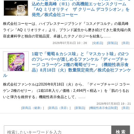
込めた最高峰（※1）の高機能エッセンスクリーム
「AQ ミリオリティ ザ クリーム デコラシオン」を
発売／株式会社コーセー
株式会社コーセーは、ハイプレステージブランド『コスメデコルテ』の最高峰
ライン「AQ ミリオリティ」より、ブランド誕生から磨き続けてきた最先端の美
容皮膚科学と独自の官能品質、卓越したテクノロジーを結集し……
2026年07月31日 10：26
化粧品
新製品
美容
1箱で「葡萄＆カシス味」と「マスカット味」の2つ
のフレーバーが楽しめるファンケル「ディープチャ
ージ コラーゲン 2種の葡萄ゼリー」（機能性表示食
品）8月18日（火）数量限定発売／株式会社ファンケ
ル
株式会社ファンケルは2026年8月18日（火）から、「ディープチャージ コラー
ゲン 2種のゼリー」（1箱10本入り／価格：2,494円＜税込＞）を「肌のうるお
いと弾力を維持する」機能性表示食品として、……
2026年07月30日 19：21
新商品（健康）
新商品（美容）
新製品
機能性表示食品制度
美容