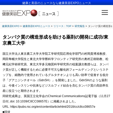
健康と美容のニュースなら健康美容EXPOニュース
健康美容EXPO
健康美容EXPOニュース
リリース：TOP
研究報告
タンパク質の構造形成
タンパク質の構造形成を助ける薬剤の開発に成功/東
京農工大学
国立大学法人東京農工大学大学院工学研究院応用化学部門の村岡貴博准教授、
岡田隼輔大学院生と東北大学学際科学フロンティア研究所の奥村正樹助教、松
﨑元紀学術研究員、東北大学多元物質科学研究所の稲葉謙次教授らは、タンパ
ク質が正しく機能するために必要不可欠な酸化的フォールディングというステ
ップを、細胞内で使用されているグルタチオンよりも高い効率で促進する低分
子「グアニジンチオール（GdnSH）」を開発しました。GdnSHのような薬剤
は、今後インスリンや抗体などジスルフィド結合を含むタンパク質の高効率生
産に役立つと期待されます。
同研究成果は、英国王立化学会のChemical Communications誌電子版（11月27
日付, doi: 10.1039/C8CC08657E）に掲載されました。
URL: https://pubs.rsc.org/en/content/articlehtml/2018/cc/c8cc08657e
■現状