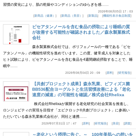
習慣の変化により、肌の乾燥やコンディションのゆらぎを感……
2026年08月05日 17：03
新商品（健康）
新商品（美容）
新製品
機能性表示食品制度
ピセアタンノールを含む食品の摂取により睡眠の質
が改善する可能性が確認されました／森永製菓株式
会社
森永製菓株式会社では、ポリフェノールの一種である「ピセ
アタンノール」の機能性研究を進めています。この度、健常成人を対象とした
ヒト試験により、ピセアタンノールを含む食品を4週間継続摂取することで、睡
眠中……
2026年08月04日 20：09
原料
研究報告
【共創プロジェクト成果】森永乳業、ビフィズス菌
BB536配合ヨーグルトと生活習慣改善による「老化
速度の減速」の可能性を確認／株式会社Rhelixa
株式会社Rhelixaが展開する老化研究の社会実装を推進し、
ロンジェビティの実現を目指す「エピクロック®共創プロジェクト」に参画い
ただいている森永乳業株式会社が、同社と連携……
2026年07月31日 17：47
原料
研究報告
美容
調査
～老化という摂理に告ぐ。～ 100年美肌への想いを