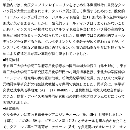
細胞内では、免疫グロブリンやインスリンをはじめ生体機能維持に重要なタン
パク質が大量に生産されます。タンパク質が正しく機能するためには、酸化的
フォールディングと呼ばれる、ジスルフィド結合（注1）形成を伴う立体構造の
形成が欠かせません。しかし、酸化的フォールディングはうまく行かないこと
があり、インスリンや抗体などジスルフィド結合を含むタンパク質の高効率な
生産が困難であるケースが知られていました。細胞内ではこの酸化的フォール
ディングを促進するため、グルタチオンという低分子が広く使われますが、イ
ンスリンや抗体など健康維持に必須なタンパク質の高効率な生産に対処するた
めにより促進効果が高い薬剤が待ち望まれていました。
■研究体制
東京農工大学大学院工学府応用化学専攻の岡田隼輔大学院生（修士1年）、東京
農工大学大学院工学研究院応用化学部門の村岡貴博准教授、東北大学学際科学
フロンティア研究所の奥村正樹助教、松﨑元紀学術研究員、および東北大学多
元物質科学研究所の稲葉謙次教授らが共同で実施しました。同研究は、科学研
究費助成事業若手研究（A） （17H04885）、連携型博士研究人材総合育成シ
ステム、物質・デバイス領域共同研究拠点の共同研究プログラムなどによって
実施されました。
■研究成果
グルタチオンに変わる低分子グアニジンチオール（GdnSH）を開発しました
（図1）。このGdnSHは、グアニジノ基（注2）とチオールを組み合わせたこと
で、グアニジノ基の正電荷が、チオール（SH）を負電荷のチオレートアニオン