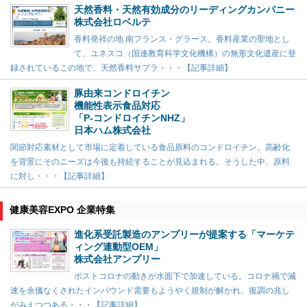
天然香料・天然有効成分のリーディングカンパニー
株式会社ロベルテ
香料発祥の地 南フランス・グラース。香料産業の聖地とし
て、ユネスコ（国連教育科学文化機構）の無形文化遺産に登
録されているこの地で、天然香料サプラ・・・【記事詳細】
豚由来コンドロイチン
機能性表示食品対応
「P-コンドロイチンNHZ」
日本ハム株式会社
関節対応素材として市場に定着している食品原料のコンドロイチン。高齢化
を背景にそのニーズは今後も持続することが見込まれる。そうした中、原料
に対し・・・【記事詳細】
健康美容EXPO 企業特集
進化系受託製造のアンプリーが提案する「マーケテ
ィング連動型OEM」
株式会社アンプリー
ポストコロナの動きが水面下で加速している。コロナ禍で減
速を余儀なくされたインバウンド需要もようやく規制が解かれ、復調の兆し
がみえつつある・・・【記事詳細】