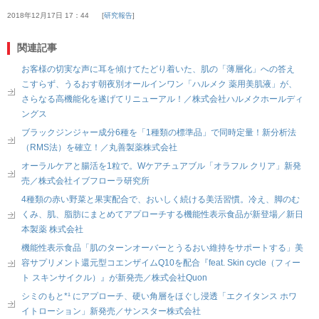
2018年12月17日 17：44
研究報告
関連記事
お客様の切実な声に耳を傾けてたどり着いた、肌の「薄層化」への答え
こすらず、うるおす朝夜別オールインワン「ハルメク 薬用美肌液」が、
さらなる高機能化を遂げてリニューアル！／株式会社ハルメクホールディ
ングス
ブラックジンジャー成分6種を「1種類の標準品」で同時定量！新分析法
（RMS法）を確立！／丸善製薬株式会社
オーラルケアと腸活を1粒で。Wケアチュアブル「オラフル クリア」新発
売／株式会社イブフローラ研究所
4種類の赤い野菜と果実配合で、おいしく続ける美活習慣。冷え、脚のむ
くみ、肌、脂肪にまとめてアプローチする機能性表示食品が新登場／新日
本製薬 株式会社
機能性表示食品「肌のターンオーバーとうるおい維持をサポートする」美
容サプリメント還元型コエンザイムQ10を配合『feat. Skin cycle（フィー
ト スキンサイクル）』が新発売／株式会社Quon
シミのもと*¹ にアプローチ、硬い角層をほぐし浸透「エクイタンス ホワ
イトローション」新発売／サンスター株式会社