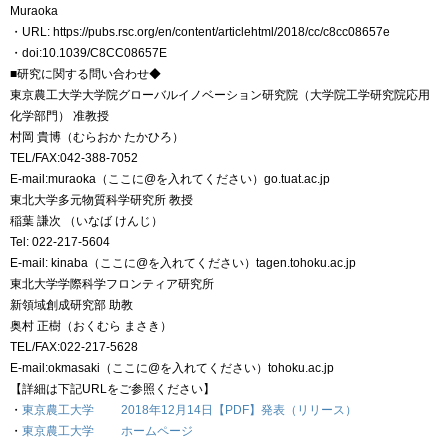
Muraoka
・URL: https://pubs.rsc.org/en/content/articlehtml/2018/cc/c8cc08657e
・doi:10.1039/C8CC08657E
■研究に関する問い合わせ◆
東京農工大学大学院グローバルイノベーション研究院（大学院工学研究院応用
化学部門） 准教授
村岡 貴博（むらおか たかひろ）
TEL/FAX:042-388-7052
E-mail:muraoka（ここに@を入れてください）go.tuat.ac.jp
東北大学多元物質科学研究所 教授
稲葉 謙次 （いなば けんじ）
Tel: 022-217-5604
E-mail: kinaba（ここに@を入れてください）tagen.tohoku.ac.jp
東北大学学際科学フロンティア研究所
新領域創成研究部 助教
奥村 正樹（おくむら まさき）
TEL/FAX:022-217-5628
E-mail:okmasaki（ここに@を入れてください）tohoku.ac.jp
【詳細は下記URLをご参照ください】
・
東京農工大学 2018年12月14日【PDF】発表（リリース）
・
東京農工大学 ホームページ