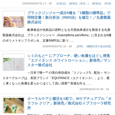
2026年08月07日 17：36
化粧品
新商品（美容）
新製品
美容
ブラックジンジャー成分6種を「1種類の標準品」で
同時定量！新分析法（RMS法）を確立！／丸善製薬
株式会社
健康食品や化粧品の原料となる天然由来成分を製造する丸善
製薬株式会社は、ブラックジンジャー（Kaempferia parviflora）に含まれる6種
のポリメトキシフラボンを、定量NMR法に基づ……
2026年08月07日 16：49
原料
機能性表示食品制度
シミのもと*¹ にアプローチ、硬い角層をほぐし浸透
「エクイタンス ホワイトローション」新発売／サン
スター株式会社
～日本で唯一*² の美白有効成分「リノレックS」配合～ サン
スターグループは、美容ブランド「EQUITANCE（エクイタンス）」より、硬
く厚くなった角層を柔らかくほぐして高い浸透*³ 実感を叶え……
2026年08月07日 09：44
オーラルケアと腸活を1粒で。Wケアチュアブル「オ
ラフル クリア」新発売／株式会社イブフローラ研究
所