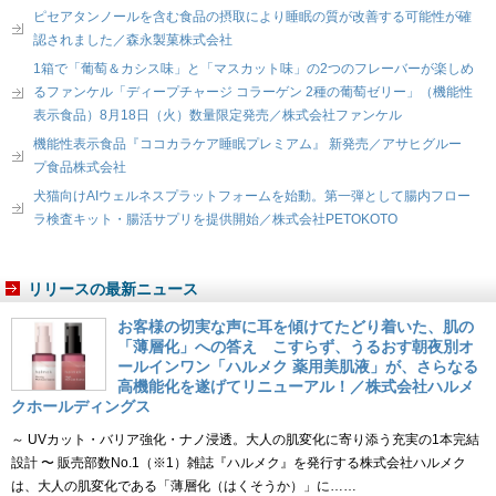
ピセアタンノールを含む食品の摂取により睡眠の質が改善する可能性が確
認されました／森永製菓株式会社
1箱で「葡萄＆カシス味」と「マスカット味」の2つのフレーバーが楽しめ
るファンケル「ディープチャージ コラーゲン 2種の葡萄ゼリー」（機能性
表示食品）8月18日（火）数量限定発売／株式会社ファンケル
機能性表示食品『ココカラケア睡眠プレミアム』 新発売／アサヒグルー
プ食品株式会社
犬猫向けAIウェルネスプラットフォームを始動。第一弾として腸内フロー
ラ検査キット・腸活サプリを提供開始／株式会社PETOKOTO
リリースの最新ニュース
お客様の切実な声に耳を傾けてたどり着いた、肌の
「薄層化」への答え こすらず、うるおす朝夜別オ
ールインワン「ハルメク 薬用美肌液」が、さらなる
高機能化を遂げてリニューアル！／株式会社ハルメ
クホールディングス
～ UVカット・バリア強化・ナノ浸透。大人の肌変化に寄り添う充実の1本完結
設計 〜 販売部数No.1（※1）雑誌『ハルメク』を発行する株式会社ハルメク
は、大人の肌変化である「薄層化（はくそうか）」に……