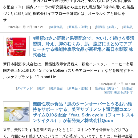
腸内フローラ研究から生まれた、400万人に愛される乳酸菌
を配合（※） 腸内フローラの研究開発から生まれた乳酸菌AD株®を用いた製品
づくりに取り組む株式会社イブフローラ研究所は、オーラルケアと腸活を
サ……
2026年08月06日 18：21
健康食品
新商品（健康）
新商品（美容）
新製品
4種類の赤い野菜と果実配合で、おいしく続ける美活
習慣。冷え、脚のむくみ、肌、脂肪にまとめてアプ
ローチする機能性表示食品が新登場／新日本製薬 株
式会社
新日本製薬 株式会社は、機能性表示食品粉末・顆粒インスタントコーヒー市場
国内売上No.1※1の「Slimore Coffee（スリモアコーヒー）」などを展開するヘ
ルスケアブランド『Fun and He……
2026年08月06日 18：00
ダイエット
健康
健康食品
新商品（健康）
新商品（美容）
新製品
機能性表示食品制度
機能性表示食品「肌のターンオーバーとうるおい維
持をサポートする」美容サプリメント還元型コエン
ザイムQ10を配合『feat. Skin cycle（フィート スキ
ンサイクル）』が新発売／株式会社Quon
近年、美容に対する意識の高まりとともに、スキンケアを外側からだけでな
く、内側からも整えたいというニーズが広がっています。とくに、年齢や生活