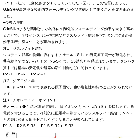
（S-）（注3）に変化させやすくしていました（図2）。この性質によって、
GdnSHが高効率な酸化的フォールディング促進剤として働くことを突き止めま
した。
■今後の展開
GdnSHのような薬剤は、小胞体内の酸化的フォールディング効率を大きく高め
ることで、今後インスリンや抗体などジスルフィド結合を含むタンパク質の高
効率生産に役立つことが期待されます。
注1）ジスルフィド結合
システイン残基の側鎖に存在するチオール（SH）の硫黄原子同士が酸化され、
共有結合でつながったもの（-S-S-）で、SS結合とも呼ばれています。タンパク
質中では構造の安定化や酵素の活性制御などに関わっています。
R-SH + HS-R → R-S-S-R
注2）グアニジノ基
–HN（C=NH）NH2で表される原子団で、強い塩基性を持つことが知られてい
ます。
注3）チオレートアニオン（S-）
チオール（SH）の水素が電離し、陰イオンとなったもの（S-）を指します。負
電荷を帯びることで、相対的に正電荷を帯びているジスルフィド結合（-S-S-）
との架け替え反応を起こしやすくなることが知られています。
R1-S- + R2-S-S-R3 → R1-S-S-R2 + -S-R3