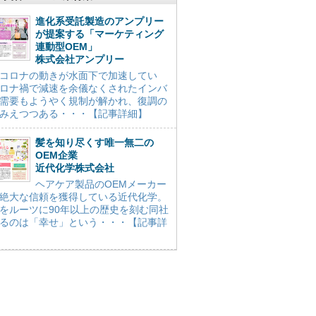
進化系受託製造のアンプリー
が提案する「マーケティング
連動型OEM」
株式会社アンプリー
コロナの動きが水面下で加速してい
ロナ禍で減速を余儀なくされたインバ
需要もようやく規制が解かれ、復調の
みえつつある・・・【記事詳細】
髪を知り尽くす唯一無二の
OEM企業
近代化学株式会社
ヘアケア製品のOEMメーカー
絶大な信頼を獲得している近代化学。
をルーツに90年以上の歴史を刻む同社
るのは「幸せ」という・・・【記事詳