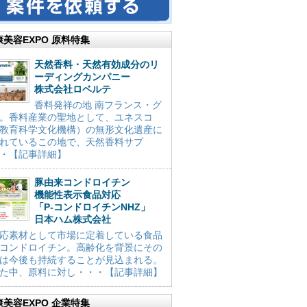
康美容EXPO 原料特集
天然香料・天然有効成分のリ
ーディングカンパニー
株式会社ロベルテ
香料発祥の地 南フランス・グ
。香料産業の聖地として、ユネスコ
教育科学文化機構）の無形文化遺産に
れているこの地で、天然香料サプ
・【記事詳細】
豚由来コンドロイチン
機能性表示食品対応
「P-コンドロイチンNHZ」
日本ハム株式会社
応素材として市場に定着している食品
コンドロイチン。高齢化を背景にその
は今後も持続することが見込まれる。
た中、原料に対し・・・【記事詳細】
康美容EXPO 企業特集