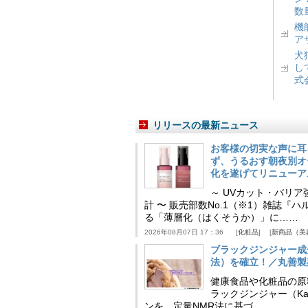
数
機
ア
犬
し
式
リリースの最新ニュース
お客様の切実な声に耳
ず、うるおす朝夜別オ
化を遂げてリニューア
～ UVカット・バリ
計 〜 販売部数No.1（※1）雑誌
る「薄層化（はくそうか）」に……
2026年08月07日 17：36
化粧品
新商品（美
ブラックジンジャー成
法）を確立！／丸善製
健康食品や化粧品の原
ラックジンジャー（Kaem
ンを、定量NMR法に基づ……