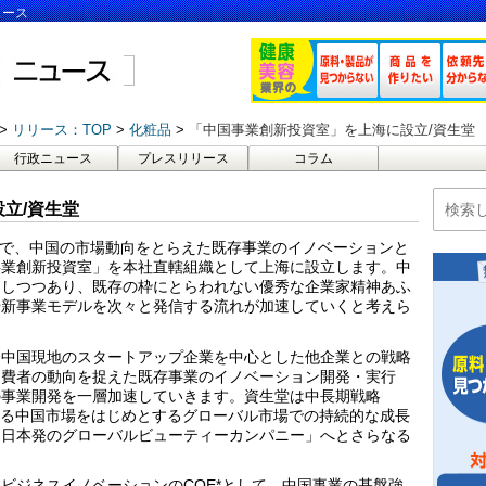
ュース
リリース：TOP
化粧品
「中国事業創新投資室」を上海に設立/資生堂
行政ニュース
プレスリリース
コラム
立/資生堂
1 日付で、中国の市場動向をとらえた既存事業のイノベーションと
事業創新投資室」を本社直轄組織として上海に設立します。中
加しつつあり、既存の枠にとらわれない優秀な企業家精神あふ
や新事業モデルを次々と発信する流れが加速していくと考えら
な中国現地のスタートアップ企業を中心とした他企業との戦略
消費者の動向を捉えた既存事業のイノベーション開発・実行
の事業開発を一層加速していきます。資生堂は中長期戦略
く伸長する中国市場をはじめとするグローバル市場での持続的な成長
る日本発のグローバルビューティーカンパニー」へとさらなる
ビジネスイノベーションのCOE*として、中国事業の基盤強