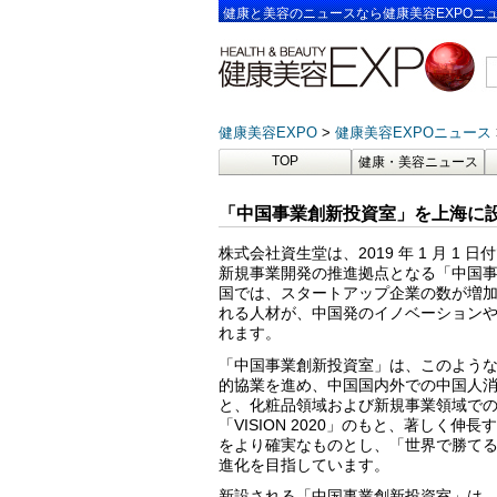
健康と美容のニュースなら健康美容EXPOニ
健康美容EXPO
健康美容EXPOニュース
TOP
健康・美容ニュース
「中国事業創新投資室」を上海に設
株式会社資生堂は、2019 年 1 月 
新規事業開発の推進拠点となる「中国
国では、スタートアップ企業の数が増
れる人材が、中国発のイノベーション
れます。
「中国事業創新投資室」は、このよう
的協業を進め、中国国内外での中国人
と、化粧品領域および新規事業領域で
「VISION 2020」のもと、著し
をより確実なものとし、「世界で勝て
進化を目指しています。
新設される「中国事業創新投資室」は、