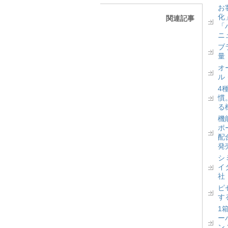
お
化
関連記事
「
ニ
ブ
量
オ
ル
4
慣
る
機
ポ
配
発
シ
イ
社
ピ
す
1
ー
ン