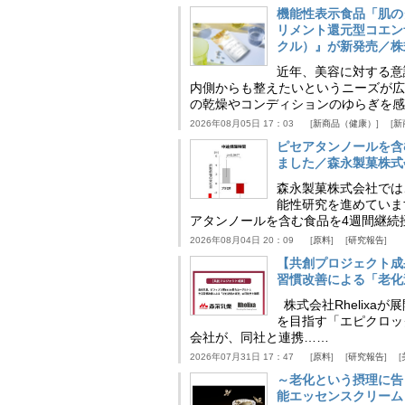
機能性表示食品「肌の
リメント還元型コエンザイム
クル）』が新発売／株
近年、美容に対する意
内側からも整えたいというニーズが広
の乾燥やコンディションのゆらぎを感
2026年08月05日 17：03
新商品（健康）
新
ピセアタンノールを含
ました／森永製菓株式
森永製菓株式会社では
能性研究を進めていま
アタンノールを含む食品を4週間継続
2026年08月04日 20：09
原料
研究報告
【共創プロジェクト成
習慣改善による「老化速
株式会社Rhelix
を目指す「エピクロッ
会社が、同社と連携……
2026年07月31日 17：47
原料
研究報告
～老化という摂理に告
能エッセンスクリーム