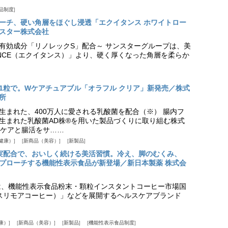
品制度
プローチ、硬い角層をほぐし浸透「エクイタンス ホワイトロー
スター株式会社
美白有効成分「リノレックS」配合～ サンスターグループは、美
ANCE（エクイタンス）」より、硬く厚くなった角層を柔らか
1粒で。Wケアチュアブル「オラフル クリア」新発売／株式
所
生まれた、400万人に愛される乳酸菌を配合（※） 腸内フ
生まれた乳酸菌AD株®を用いた製品づくりに取り組む株式
ケアと腸活をサ……
健康）
新商品（美容）
新製品
実配合で、おいしく続ける美活習慣。冷え、脚のむくみ、
プローチする機能性表示食品が新登場／新日本製薬 株式会
は、機能性表示食品粉末・顆粒インスタントコーヒー市場国
offee（スリモアコーヒー）」などを展開するヘルスケアブランド
康）
新商品（美容）
新製品
機能性表示食品制度