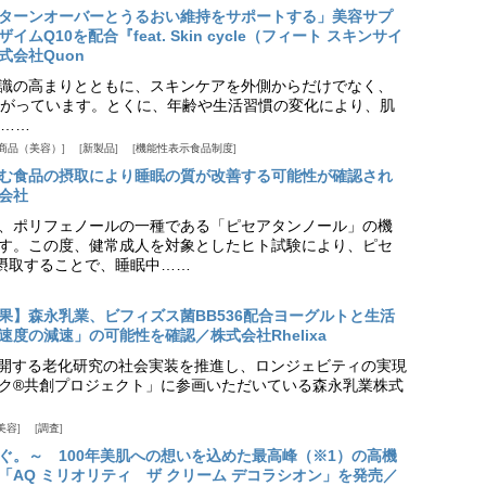
ターンオーバーとうるおい維持をサポートする」美容サプ
Q10を配合『feat. Skin cycle（フィート スキンサイ
式会社Quon
識の高まりとともに、スキンケアを外側からだけでなく、
がっています。とくに、年齢や生活習慣の変化により、肌
……
商品（美容）
新製品
機能性表示食品制度
む食品の摂取により睡眠の質が改善する可能性が確認され
会社
、ポリフェノールの一種である「ピセアタンノール」の機
す。この度、健常成人を対象としたヒト試験により、ピセ
摂取することで、睡眠中……
果】森永乳業、ビフィズス菌BB536配合ヨーグルトと生活
度の減速」の可能性を確認／株式会社Rhelixa
aが展開する老化研究の社会実装を推進し、ロンジェビティの実現
ク®共創プロジェクト」に参画いただいている森永乳業株式
美容
調査
ぐ。～ 100年美肌への想いを込めた最高峰（※1）の高機
「AQ ミリオリティ ザ クリーム デコラシオン」を発売／