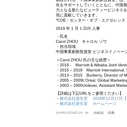
化をサポートしていくとともに、中国
力となる新たなビューティービジネスをグ
現に貢献していきます。
*COE：センター・オブ・エクセレンス
2019 年 1 月 1 日付 人事
・氏名
Carol ZHOU キャロル ゾウ
・担当領域
中国事業創新投資室 ビジネスイノベーシ
＜Carol ZHOU 氏の主な経歴＞
・2018 - Marriott & Alibaba Joint Ventu
・2015 – 2018 Marriott International, S
・2013 – 2015 Burberry, Director of Ma
・2005 – 2009L’Oréal, Global Marketing
・2003 – 2005Unilever, Assistant Mark
【詳細は下記URLをご参照ください】
・
株式会社資生堂 2018年12月17日
・
株式会社資生堂 ホームページ
2018年12月18日 19：00
化粧品
流通