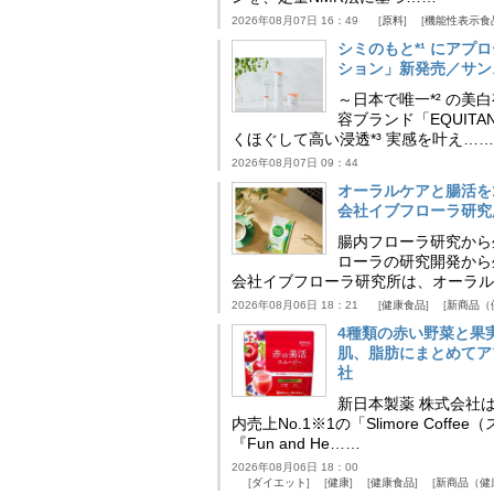
2026年08月07日 16：49
原料
機能性表示食
シミのもと*¹ にア
ション」新発売／サン
～日本で唯一*² の
容ブランド「EQUIT
くほぐして高い浸透*³ 実感を叶え……
2026年08月07日 09：44
オーラルケアと腸活を
会社イブフローラ研究
腸内フローラ研究から
ローラの研究開発から
会社イブフローラ研究所は、オーラル
2026年08月06日 18：21
健康食品
新商品（
4種類の赤い野菜と果
肌、脂肪にまとめてア
社
新日本製薬 株式会社
内売上No.1※1の「Slimore C
『Fun and He……
2026年08月06日 18：00
ダイエット
健康
健康食品
新商品（健