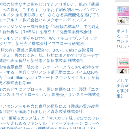
客様の切実な声に耳を傾けてたどり着いた、肌の「薄層
」への答え こすらず、うるおす朝夜別オールインワン
ハルメク 薬用美肌液」が、さらなる高機能化を遂げてリ
ューアル！／株式会社ハルメクホールディングス
ラックジンジャー成分6種を「1種類の標準品」で同時定
ポスト
！新分析法（RMS法）を確立！／丸善製薬株式会社
る。コ
ーラルケアと腸活を1粒で。Wケアチュアブル「オラフ
ウンド
 クリア」新発売／株式会社イブフローラ研究所
兆しが
種類の赤い野菜と果実配合で、おいしく続ける美活習
。冷え、脚のむくみ、肌、脂肪にまとめてアプローチす
機能性表示食品が新登場／新日本製薬 株式会社
能性表示食品「肌のターンオーバーとうるおい維持をサ
ートする」美容サプリメント還元型コエンザイムQ10を
合『feat. Skin cycle（フィート スキンサイクル）』が新
として
売／株式会社Quon
美容室
ミのもと*¹ にアプローチ、硬い角層をほぐし浸透「エク
が掲げ
タンス ホワイトローション」新発売／サンスター株式会
細】
セアタンノールを含む食品の摂取により睡眠の質が改善
る可能性が確認されました／森永製菓株式会社
箱で「葡萄＆カシス味」と「マスカット味」の2つのフレ
バーが楽しめるファンケル「ディープチャージ コラーゲ
 2種の葡萄ゼリー」（機能性表示食品）8月18日（火）