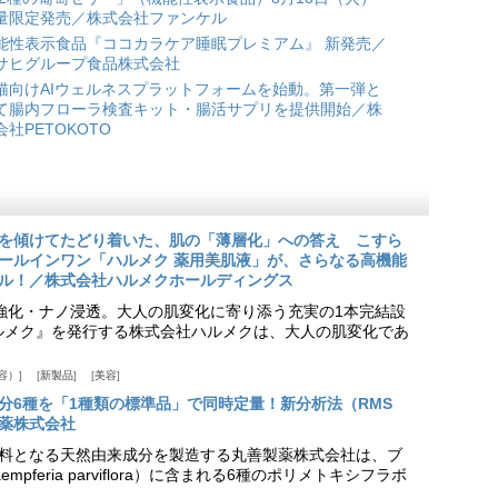
量限定発売／株式会社ファンケル
能性表示食品『ココカラケア睡眠プレミアム』 新発売／
サヒグループ食品株式会社
猫向けAIウェルネスプラットフォームを始動。第一弾と
て腸内フローラ検査キット・腸活サプリを提供開始／株
会社PETOKOTO
を傾けてたどり着いた、肌の「薄層化」への答え こすら
ールインワン「ハルメク 薬用美肌液」が、さらなる高機能
ル！／株式会社ハルメクホールディングス
ア強化・ナノ浸透。大人の肌変化に寄り添う充実の1本完結設
『ハルメク』を発行する株式会社ハルメクは、大人の肌変化であ
容）
新製品
美容
分6種を「1種類の標準品」で同時定量！新分析法（RMS
薬株式会社
料となる天然由来成分を製造する丸善製薬株式会社は、ブ
pferia parviflora）に含まれる6種のポリメトキシフラボ