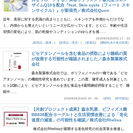
ザイムQ10を配合『feat. Skin cycle（フィート スキ
ンサイクル）』が新発売／株式会社Quon
近年、美容に対する意識の高まりとともに、スキンケアを外側からだけでな
く、内側からも整えたいというニーズが広がっています。とくに、年齢や生活
習慣の変化により、肌の乾燥やコンディションのゆらぎを感……
2026年08月05日 17：03
新商品（健康）
新商品（美容）
新製品
機能性表示食品制度
ピセアタンノールを含む食品の摂取により睡眠の質
が改善する可能性が確認されました／森永製菓株式
会社
森永製菓株式会社では、ポリフェノールの一種である「ピセ
アタンノール」の機能性研究を進めています。この度、健常成人を対象とした
ヒト試験により、ピセアタンノールを含む食品を4週間継続摂取することで、睡
眠中……
2026年08月04日 20：09
原料
研究報告
【共創プロジェクト成果】森永乳業、ビフィズス菌
BB536配合ヨーグルトと生活習慣改善による「老化
速度の減速」の可能性を確認／株式会社Rhelixa
株式会社Rhelixaが展開する老化研究の社会実装を推進し、