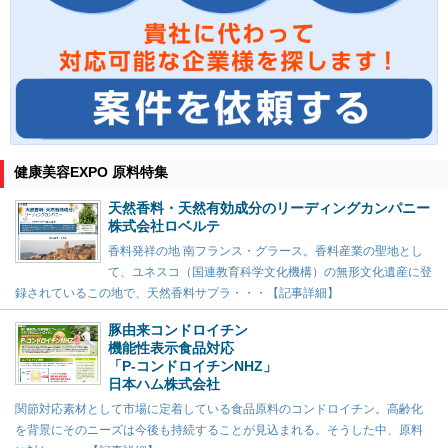
健康美容EXPO 原料特集
天然香料・天然有効成分のリーディングカンパニー
株式会社ロベルテ
香料発祥の地 南フランス・グラース。香料産業の聖地とし
て、ユネスコ（国連教育科学文化機構）の無形文化遺産に登
録されているこの地で、天然香料サプラ・・・【記事詳細】
豚由来コンドロイチン
機能性表示食品対応
「P-コンドロイチンNHZ」
日本ハム株式会社
関節対応素材として市場に定着している食品原料のコンドロイチン。高齢化
を背景にそのニーズは今後も持続することが見込まれる。そうした中、原料