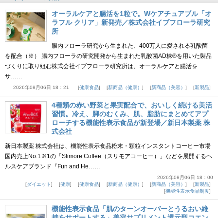
オーラルケアと腸活を1粒で。Wケアチュアブル「オ
ラフル クリア」新発売／株式会社イブフローラ研究
所
腸内フローラ研究から生まれた、400万人に愛される乳酸菌
を配合（※） 腸内フローラの研究開発から生まれた乳酸菌AD株®を用いた製品
づくりに取り組む株式会社イブフローラ研究所は、オーラルケアと腸活を
サ……
2026年08月06日 18：21
健康食品
新商品（健康）
新商品（美容）
新製品
4種類の赤い野菜と果実配合で、おいしく続ける美活
習慣。冷え、脚のむくみ、肌、脂肪にまとめてアプ
ローチする機能性表示食品が新登場／新日本製薬 株
式会社
新日本製薬 株式会社は、機能性表示食品粉末・顆粒インスタントコーヒー市場
国内売上No.1※1の「Slimore Coffee（スリモアコーヒー）」などを展開するヘ
ルスケアブランド『Fun and He……
2026年08月06日 18：00
ダイエット
健康
健康食品
新商品（健康）
新商品（美容）
新製品
機能性表示食品制度
機能性表示食品「肌のターンオーバーとうるおい維
持をサポートする」美容サプリメント還元型コエン