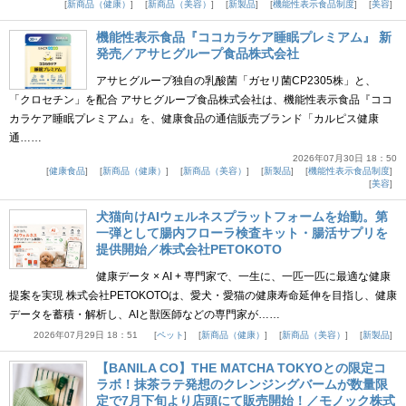
新商品（健康）
新商品（美容）
新製品
機能性表示食品制度
美容
機能性表示食品『ココカラケア睡眠プレミアム』 新
発売／アサヒグループ食品株式会社
アサヒグループ独自の乳酸菌「ガセリ菌CP2305株」と、
「クロセチン」を配合 アサヒグループ食品株式会社は、機能性表示食品『ココ
カラケア睡眠プレミアム』を、健康食品の通信販売ブランド「カルピス健康
通……
2026年07月30日 18：50
健康食品
新商品（健康）
新商品（美容）
新製品
機能性表示食品制度
美容
犬猫向けAIウェルネスプラットフォームを始動。第
一弾として腸内フローラ検査キット・腸活サプリを
提供開始／株式会社PETOKOTO
健康データ × AI + 専門家で、一生に、一匹一匹に最適な健康
提案を実現 株式会社PETOKOTOは、愛犬・愛猫の健康寿命延伸を目指し、健康
データを蓄積・解析し、AIと獣医師などの専門家が……
2026年07月29日 18：51
ペット
新商品（健康）
新商品（美容）
新製品
【BANILA CO】THE MATCHA TOKYOとの限定コ
ラボ！抹茶ラテ発想のクレンジングバームが数量限
定で7月下旬より店頭にて販売開始！／モノック株式