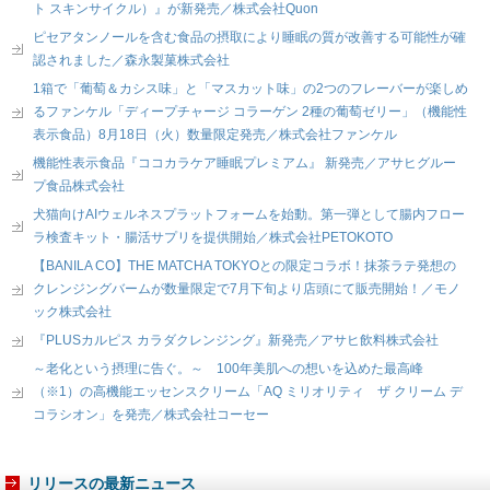
ト スキンサイクル）』が新発売／株式会社Quon
ピセアタンノールを含む食品の摂取により睡眠の質が改善する可能性が確
認されました／森永製菓株式会社
1箱で「葡萄＆カシス味」と「マスカット味」の2つのフレーバーが楽しめ
るファンケル「ディープチャージ コラーゲン 2種の葡萄ゼリー」（機能性
表示食品）8月18日（火）数量限定発売／株式会社ファンケル
機能性表示食品『ココカラケア睡眠プレミアム』 新発売／アサヒグルー
プ食品株式会社
犬猫向けAIウェルネスプラットフォームを始動。第一弾として腸内フロー
ラ検査キット・腸活サプリを提供開始／株式会社PETOKOTO
【BANILA CO】THE MATCHA TOKYOとの限定コラボ！抹茶ラテ発想の
クレンジングバームが数量限定で7月下旬より店頭にて販売開始！／モノ
ック株式会社
『PLUSカルピス カラダクレンジング』新発売／アサヒ飲料株式会社
～老化という摂理に告ぐ。～ 100年美肌への想いを込めた最高峰
（※1）の高機能エッセンスクリーム「AQ ミリオリティ ザ クリーム デ
コラシオン」を発売／株式会社コーセー
リリースの最新ニュース