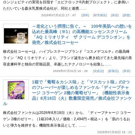
ロンジェビティの実現を目指す「エピクロック®共創プロジェクト」に参画い
ただいている森永乳業株式会社が、同社と連携……
2026年07月31日 17：47
原料
研究報告
美容
調査
～老化という摂理に告ぐ。～ 100年美肌への想いを
込めた最高峰（※1）の高機能エッセンスクリーム
「AQ ミリオリティ ザ クリーム デコラシオン」を
発売／株式会社コーセー
株式会社コーセーは、ハイプレステージブランド『コスメデコルテ』の最高峰
ライン「AQ ミリオリティ」より、ブランド誕生から磨き続けてきた最先端の美
容皮膚科学と独自の官能品質、卓越したテクノロジーを結集し……
2026年07月31日 10：26
化粧品
新製品
美容
1箱で「葡萄＆カシス味」と「マスカット味」の2つ
のフレーバーが楽しめるファンケル「ディープチャ
ージ コラーゲン 2種の葡萄ゼリー」（機能性表示食
品）8月18日（火）数量限定発売／株式会社ファンケ
ル
株式会社ファンケルは2026年8月18日（火）から、「ディープチャージ コラー
ゲン 2種のゼリー」（1箱10本入り／価格：2,494円＜税込＞）を「肌のうるお
いと弾力を維持する」機能性表示食品として、……
2026年07月30日 19：21