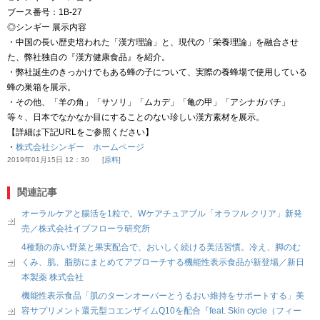
ブース番号：1B-27
◎シンギー 展示内容
・中国の長い歴史培われた「漢方理論」と、現代の「栄養理論」を融合させ
た、弊社独自の『漢方健康食品』を紹介。
・弊社誕生のきっかけでもある蜂の子について、実際の養蜂場で使用している
蜂の巣箱を展示。
・その他、「羊の角」「サソリ」「ムカデ」「亀の甲」「アシナガバチ」
等々、日本でなかなか目にすることのない珍しい漢方素材を展示。
【詳細は下記URLをご参照ください】
・
株式会社シンギー ホームページ
2019年01月15日 12：30
原料
関連記事
オーラルケアと腸活を1粒で。Wケアチュアブル「オラフル クリア」新発
売／株式会社イブフローラ研究所
4種類の赤い野菜と果実配合で、おいしく続ける美活習慣。冷え、脚のむ
くみ、肌、脂肪にまとめてアプローチする機能性表示食品が新登場／新日
本製薬 株式会社
機能性表示食品「肌のターンオーバーとうるおい維持をサポートする」美
容サプリメント還元型コエンザイムQ10を配合『feat. Skin cycle（フィー