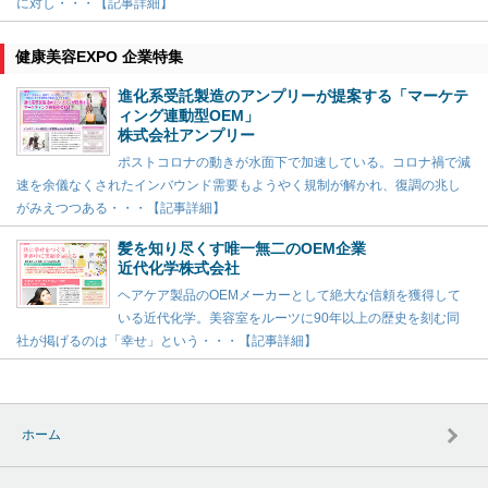
に対し・・・【記事詳細】
健康美容EXPO 企業特集
進化系受託製造のアンプリーが提案する「マーケテ
ィング連動型OEM」
株式会社アンプリー
ポストコロナの動きが水面下で加速している。コロナ禍で減
速を余儀なくされたインバウンド需要もようやく規制が解かれ、復調の兆し
がみえつつある・・・【記事詳細】
髪を知り尽くす唯一無二のOEM企業
近代化学株式会社
ヘアケア製品のOEMメーカーとして絶大な信頼を獲得して
いる近代化学。美容室をルーツに90年以上の歴史を刻む同
社が掲げるのは「幸せ」という・・・【記事詳細】
ホーム