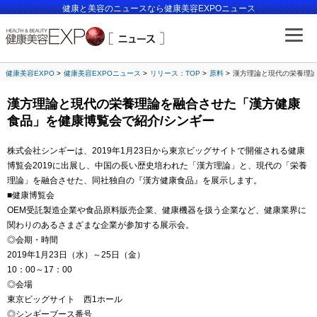
健康と美容のニュースなら健康美容EXPOニュース
健康美容EXPO
健康美容EXPOニュース
リリース：TOP
原料
漢方理論と現代の栄養理論
漢方理論と現代の栄養理論を融合させた「漢方健康
食品」を健康博覧会で紹介/シンギー
株式会社シンギーは、2019年1月23日から東京ビッグサイトで開催される健康
博覧会2019に出展し、中国の長い歴史培われた「漢方理論」と、現代の「栄養
理論」を融合させた、同社独自の『漢方健康食品』を展示します。
■健康博覧会
OEM受託製造企業や食品原料販売企業、健康機器を扱う企業など、健康業界に
関わりのあるさまざまな企業が参加する展示会。
◎会期・時間
2019年1月23日（水）～25日（金）
10：00～17：00
◎会場
東京ビッグサイト 西1ホール
◎シンギーブース番号