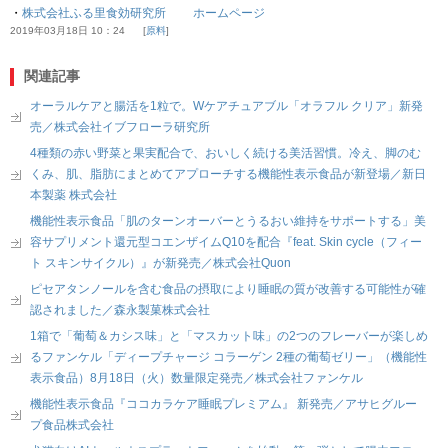
・
株式会社ふる里食効研究所 ホームページ
2019年03月18日 10：24
原料
関連記事
オーラルケアと腸活を1粒で。Wケアチュアブル「オラフル クリア」新発
売／株式会社イブフローラ研究所
4種類の赤い野菜と果実配合で、おいしく続ける美活習慣。冷え、脚のむ
くみ、肌、脂肪にまとめてアプローチする機能性表示食品が新登場／新日
本製薬 株式会社
機能性表示食品「肌のターンオーバーとうるおい維持をサポートする」美
容サプリメント還元型コエンザイムQ10を配合『feat. Skin cycle（フィー
ト スキンサイクル）』が新発売／株式会社Quon
ピセアタンノールを含む食品の摂取により睡眠の質が改善する可能性が確
認されました／森永製菓株式会社
1箱で「葡萄＆カシス味」と「マスカット味」の2つのフレーバーが楽しめ
るファンケル「ディープチャージ コラーゲン 2種の葡萄ゼリー」（機能性
表示食品）8月18日（火）数量限定発売／株式会社ファンケル
機能性表示食品『ココカラケア睡眠プレミアム』 新発売／アサヒグルー
プ食品株式会社