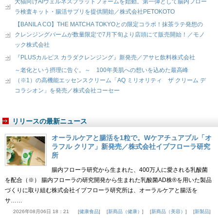
犬猫向けAIウェルネスプラットフォームを始動。第一弾として腸内フロー
ラ検査キット・腸活サプリを提供開始／株式会社PETOKOTO
【BANILA CO】THE MATCHA TOKYOとの限定コラボ！抹茶ラテ発想の
クレンジングバームが数量限定で7月下旬より店頭にて販売開始！／モノ
ック株式会社
『PLUSカルピス カラダクレンジング』新発売／アサヒ飲料株式会社
～老化という摂理に告ぐ。～ 100年美肌への想いを込めた最高峰
（※1）の高機能エッセンスクリーム「AQ ミリオリティ ザ クリーム デ
コラシオン」を発売／株式会社コーセー
リリースの最新ニュース
オーラルケアと腸活を1粒で。Wケアチュアブル「オ
ラフル クリア」新発売／株式会社イブフローラ研究
所
腸内フローラ研究から生まれた、400万人に愛される乳酸菌
を配合（※） 腸内フローラの研究開発から生まれた乳酸菌AD株®を用いた製品
づくりに取り組む株式会社イブフローラ研究所は、オーラルケアと腸活を
サ……
2026年08月06日 18：21
健康食品
新商品（健康）
新商品（美容）
新製品