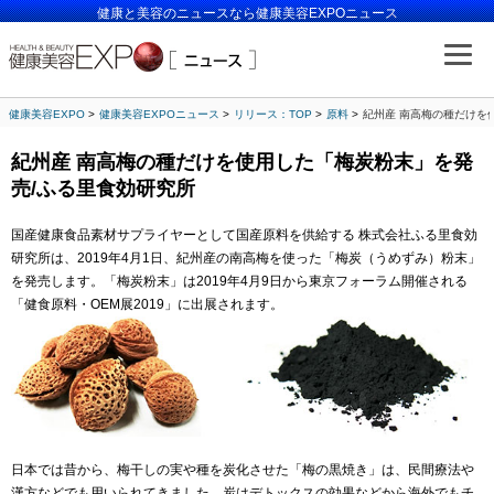
健康と美容のニュースなら健康美容EXPOニュース
健康美容EXPO
健康美容EXPOニュース
リリース：TOP
原料
紀州産 南高梅の種だけを
紀州産 南高梅の種だけを使用した「梅炭粉末」を発
売/ふる里食効研究所
国産健康食品素材サプライヤーとして国産原料を供給する 株式会社ふる里食効
研究所は、2019年4月1日、紀州産の南高梅を使った「梅炭（うめずみ）粉末」
を発売します。「梅炭粉末」は2019年4月9日から東京フォーラム開催される
「健食原料・OEM展2019」に出展されます。
日本では昔から、梅干しの実や種を炭化させた「梅の黒焼き」は、民間療法や
漢方などでも用いられてきました。炭はデトックスの効果などから海外でもチ