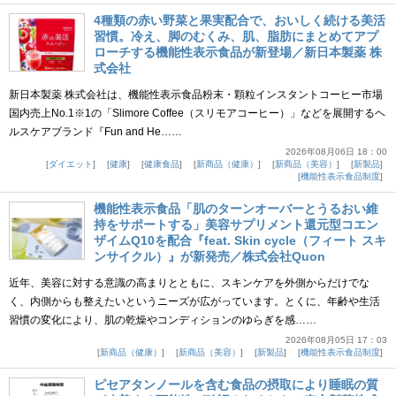
4種類の赤い野菜と果実配合で、おいしく続ける美活
習慣。冷え、脚のむくみ、肌、脂肪にまとめてアプ
ローチする機能性表示食品が新登場／新日本製薬 株
式会社
新日本製薬 株式会社は、機能性表示食品粉末・顆粒インスタントコーヒー市場
国内売上No.1※1の「Slimore Coffee（スリモアコーヒー）」などを展開するヘ
ルスケアブランド『Fun and He……
2026年08月06日 18：00
ダイエット
健康
健康食品
新商品（健康）
新商品（美容）
新製品
機能性表示食品制度
機能性表示食品「肌のターンオーバーとうるおい維
持をサポートする」美容サプリメント還元型コエン
ザイムQ10を配合『feat. Skin cycle（フィート スキ
ンサイクル）』が新発売／株式会社Quon
近年、美容に対する意識の高まりとともに、スキンケアを外側からだけでな
く、内側からも整えたいというニーズが広がっています。とくに、年齢や生活
習慣の変化により、肌の乾燥やコンディションのゆらぎを感……
2026年08月05日 17：03
新商品（健康）
新商品（美容）
新製品
機能性表示食品制度
ピセアタンノールを含む食品の摂取により睡眠の質