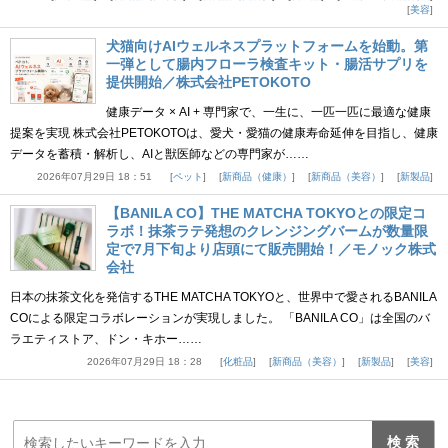
美容
犬猫向けAIウェルネスプラットフォームを始動。第
一弾として腸内フローラ検査キット・腸活サプリを
提供開始／株式会社PETOKOTO
健康データ × AI + 専門家で、一生に、一匹一匹に最適な健康
提案を実現 株式会社PETOKOTOは、愛犬・愛猫の健康寿命延伸を目指し、健康
データを蓄積・解析し、AIと獣医師などの専門家が……
2026年07月29日 18：51
ペット
新商品（健康）
新商品（美容）
新製品
【BANILA CO】THE MATCHA TOKYOとの限定コ
ラボ！抹茶ラテ発想のクレンジングバームが数量限
定で7月下旬より店頭にて販売開始！／モノック株式
会社
日本の抹茶文化を発信するTHE MATCHA TOKYOと、世界中で愛されるBANILA
COによる限定コラボレーションが実現しました。 「BANILA CO」は全国のバ
ラエティストア、ドン・キホー……
2026年07月29日 18：28
化粧品
新商品（美容）
新製品
美容