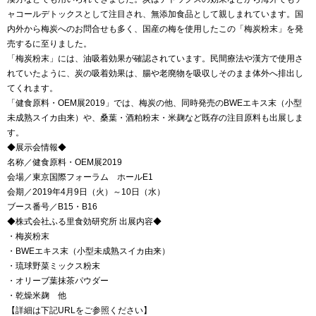
ャコールデトックスとして注目され、無添加食品として親しまれています。国
内外から梅炭へのお問合せも多く、国産の梅を使用したこの「梅炭粉末」を発
売するに至りました。
「梅炭粉末」には、油吸着効果が確認されています。民間療法や漢方で使用さ
れていたように、炭の吸着効果は、腸や老廃物を吸収しそのまま体外へ排出し
てくれます。
「健食原料・OEM展2019」では、梅炭の他、同時発売のBWEエキス末（小型
未成熟スイカ由来）や、桑葉・酒粕粉末・米麹など既存の注目原料も出展しま
す。
◆展示会情報◆
名称／健食原料・OEM展2019
会場／東京国際フォーラム ホールE1
会期／2019年4月9日（火）～10日（水）
ブース番号／B15・B16
◆株式会社ふる里食効研究所 出展内容◆
・梅炭粉末
・BWEエキス末（小型未成熟スイカ由来）
・琉球野菜ミックス粉末
・オリーブ葉抹茶パウダー
・乾燥米麹 他
【詳細は下記URLをご参照ください】