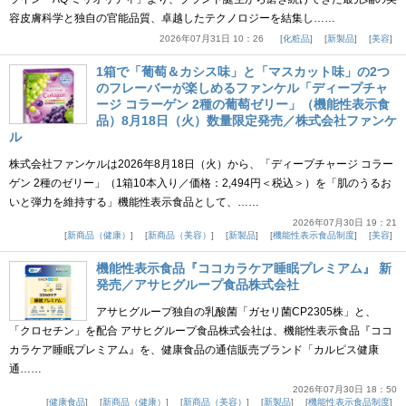
容皮膚科学と独自の官能品質、卓越したテクノロジーを結集し……
2026年07月31日 10：26
化粧品
新製品
美容
1箱で「葡萄＆カシス味」と「マスカット味」の2つ
のフレーバーが楽しめるファンケル「ディープチャ
ージ コラーゲン 2種の葡萄ゼリー」（機能性表示食
品）8月18日（火）数量限定発売／株式会社ファンケ
ル
株式会社ファンケルは2026年8月18日（火）から、「ディープチャージ コラー
ゲン 2種のゼリー」（1箱10本入り／価格：2,494円＜税込＞）を「肌のうるお
いと弾力を維持する」機能性表示食品として、……
2026年07月30日 19：21
新商品（健康）
新商品（美容）
新製品
機能性表示食品制度
美容
機能性表示食品『ココカラケア睡眠プレミアム』 新
発売／アサヒグループ食品株式会社
アサヒグループ独自の乳酸菌「ガセリ菌CP2305株」と、
「クロセチン」を配合 アサヒグループ食品株式会社は、機能性表示食品『ココ
カラケア睡眠プレミアム』を、健康食品の通信販売ブランド「カルピス健康
通……
2026年07月30日 18：50
健康食品
新商品（健康）
新商品（美容）
新製品
機能性表示食品制度