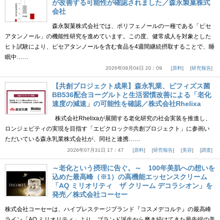
が改善する可能性が確認されました／森永製菓株式
会社
森永製菓株式会社では、ポリフェノールの一種である「ピセ
アタンノール」の機能性研究を進めています。この度、健常成人を対象とした
ヒト試験により、ピセアタンノールを含む食品を4週間継続摂取することで、睡
眠中……
2026年08月04日 20：09
原料
研究報告
【共創プロジェクト成果】森永乳業、ビフィズス菌
BB536配合ヨーグルトと生活習慣改善による「老化
速度の減速」の可能性を確認／株式会社Rhelixa
株式会社Rhelixaが展開する老化研究の社会実装を推進し、
ロンジェビティの実現を目指す「エピクロック®共創プロジェクト」に参画い
ただいている森永乳業株式会社が、同社と連携……
2026年07月31日 17：47
原料
研究報告
美容
調査
～老化という摂理に告ぐ。～ 100年美肌への想いを
込めた最高峰（※1）の高機能エッセンスクリーム
「AQ ミリオリティ ザ クリーム デコラシオン」を
発売／株式会社コーセー
株式会社コーセーは、ハイプレステージブランド『コスメデコルテ』の最高峰
ライン「AQ ミリオリティ」より、ブランド誕生から磨き続けてきた最先端の美