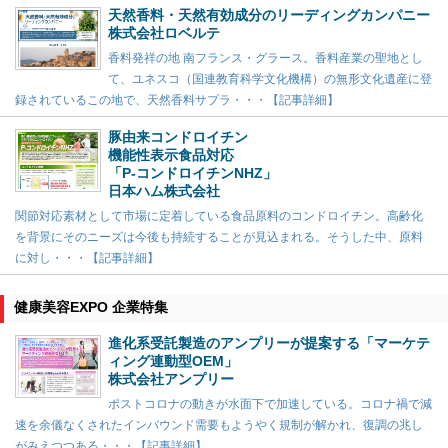
天然香料・天然有効成分のリーディングカンパニー
株式会社ロベルテ
香料発祥の地 南フランス・グラース。香料産業の聖地とし
て、ユネスコ（国連教育科学文化機構）の無形文化遺産に登
録されているこの地で、天然香料サプラ・・・【記事詳細】
豚由来コンドロイチン
機能性表示食品対応
「P-コンドロイチンNHZ」
日本ハム株式会社
関節対応素材として市場に定着している食品原料のコンドロイチン。高齢化
を背景にそのニーズは今後も持続することが見込まれる。そうした中、原料
に対し・・・【記事詳細】
健康美容EXPO 企業特集
進化系受託製造のアンプリーが提案する「マーケテ
ィング連動型OEM」
株式会社アンプリー
ポストコロナの動きが水面下で加速している。コロナ禍で減
速を余儀なくされたインバウンド需要もようやく規制が解かれ、復調の兆し
がみえつつある・・・【記事詳細】