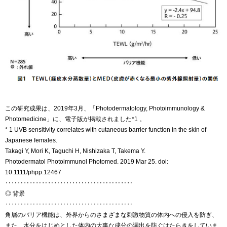
この研究成果は、2019年3月、「Photodermatology, Photoimmunology &
Photomedicine」に、電子版が掲載されました*1 。
* 1 UVB sensitivity correlates with cutaneous barrier function in the skin of
Japanese females.
Takagi Y, Mori K, Taguchi H, Nishizaka T, Takema Y.
Photodermatol Photoimmunol Photomed. 2019 Mar 25. doi:
10.1111/phpp.12467
‥‥‥‥‥‥‥‥‥‥‥‥‥‥‥‥‥‥‥‥‥
◎ 背景
‥‥‥‥‥‥‥‥‥‥‥‥‥‥‥‥‥‥‥‥‥
角層のバリア機能は、外界からのさまざまな刺激物質の体内への侵入を防ぎ、
また、水分をはじめとした体内の大事な成分の漏出を防ぐはたらきをしていま