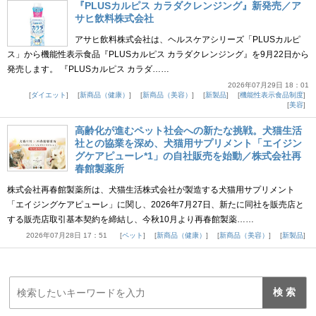
『PLUSカルピス カラダクレンジング』新発売／ア
サヒ飲料株式会社
アサヒ飲料株式会社は、ヘルスケアシリーズ「PLUSカルピ
ス」から機能性表示食品『PLUSカルピス カラダクレンジング』を9月22日から
発売します。 『PLUSカルピス カラダ……
2026年07月29日 18：01
ダイエット
新商品（健康）
新商品（美容）
新製品
機能性表示食品制度
美容
高齢化が進むペット社会への新たな挑戦。犬猫生活
社との協業を深め、犬猫用サプリメント「エイジン
グケアピューレ*1」の自社販売を始動／株式会社再
春館製薬所
株式会社再春館製薬所は、犬猫生活株式会社が製造する犬猫用サプリメント
「エイジングケアピューレ」に関し、2026年7月27日、新たに同社を販売店と
する販売店取引基本契約を締結し、今秋10月より再春館製薬……
2026年07月28日 17：51
ペット
新商品（健康）
新商品（美容）
新製品