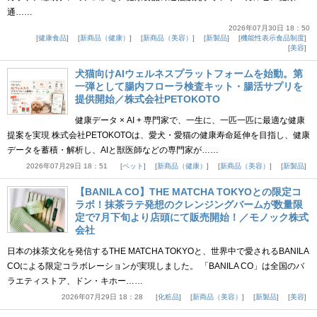
通……
2026年07月30日 18：50
健康食品
新商品（健康）
新商品（美容）
新製品
機能性表示食品制度
美容
犬猫向けAIウェルネスプラットフォームを始動。第
一弾として腸内フローラ検査キット・腸活サプリを
提供開始／株式会社PETOKOTO
健康データ × AI + 専門家で、一生に、一匹一匹に最適な健康
提案を実現 株式会社PETOKOTOは、愛犬・愛猫の健康寿命延伸を目指し、健康
データを蓄積・解析し、AIと獣医師などの専門家が……
2026年07月29日 18：51
ペット
新商品（健康）
新商品（美容）
新製品
【BANILA CO】THE MATCHA TOKYOとの限定コ
ラボ！抹茶ラテ発想のクレンジングバームが数量限
定で7月下旬より店頭にて販売開始！／モノック株式
会社
日本の抹茶文化を発信するTHE MATCHA TOKYOと、世界中で愛されるBANILA
COによる限定コラボレーションが実現しました。 「BANILA CO」は全国のバ
ラエティストア、ドン・キホー……
2026年07月29日 18：28
化粧品
新商品（美容）
新製品
美容