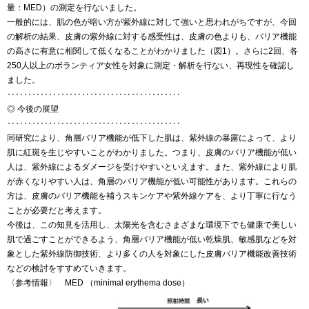
量：MED）の測定を行ないました。
一般的には、肌の色が暗い方が紫外線に対して強いと思われがちですが、今回
の解析の結果、皮膚の紫外線に対する感受性は、皮膚の色よりも、バリア機能
の高さに有意に相関して低くなることがわかりました（図1）。さらに2回、各
250人以上のボランティア女性を対象に測定・解析を行ない、再現性を確認し
ました。
‥‥‥‥‥‥‥‥‥‥‥‥‥‥‥‥‥‥‥‥‥
◎ 今後の展望
‥‥‥‥‥‥‥‥‥‥‥‥‥‥‥‥‥‥‥‥‥
同研究により、角層バリア機能が低下した肌は、紫外線の暴露によって、より
肌に紅斑を生じやすいことがわかりました。つまり、皮膚のバリア機能が低い
人は、紫外線によるダメージを受けやすいといえます。また、紫外線により肌
が赤くなりやすい人は、角層のバリア機能が低い可能性があります。これらの
方は、皮膚のバリア機能を補うスキンケアや紫外線ケアを、より丁寧に行なう
ことが必要だと考えます。
今後は、この知見を活用し、太陽光を含むさまざまな環境下でも健康で美しい
肌で過ごすことができるよう、角層バリア機能が低い乾燥肌、敏感肌などを対
象とした紫外線防御技術、より多くの人を対象にした皮膚バリア機能改善技術
などの検討をすすめていきます。
〈参考情報〉 MED （minimal erythema dose）