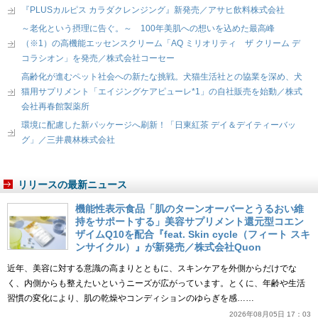
『PLUSカルピス カラダクレンジング』新発売／アサヒ飲料株式会社
～老化という摂理に告ぐ。～ 100年美肌への想いを込めた最高峰
（※1）の高機能エッセンスクリーム「AQ ミリオリティ ザ クリーム デ
コラシオン」を発売／株式会社コーセー
高齢化が進むペット社会への新たな挑戦。犬猫生活社との協業を深め、犬
猫用サプリメント「エイジングケアピューレ*1」の自社販売を始動／株式
会社再春館製薬所
環境に配慮した新パッケージへ刷新！「日東紅茶 デイ＆デイティーバッ
グ」／三井農林株式会社
リリースの最新ニュース
機能性表示食品「肌のターンオーバーとうるおい維
持をサポートする」美容サプリメント還元型コエン
ザイムQ10を配合『feat. Skin cycle（フィート スキ
ンサイクル）』が新発売／株式会社Quon
近年、美容に対する意識の高まりとともに、スキンケアを外側からだけでな
く、内側からも整えたいというニーズが広がっています。とくに、年齢や生活
習慣の変化により、肌の乾燥やコンディションのゆらぎを感……
2026年08月05日 17：03