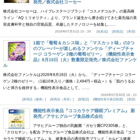
発売／株式会社コーセー
株式会社コーセーは、ハイプレステージブランド『コスメデコルテ』の最高峰
ライン「AQ ミリオリティ」より、ブランド誕生から磨き続けてきた最先端の美
容皮膚科学と独自の官能品質、卓越したテクノロジーを結集し……
2026年07月31日 10：26
化粧品
新製品
美容
1箱で「葡萄＆カシス味」と「マスカット味」の2つ
のフレーバーが楽しめるファンケル「ディープチャ
ージ コラーゲン 2種の葡萄ゼリー」（機能性表示食
品）8月18日（火）数量限定発売／株式会社ファンケ
ル
株式会社ファンケルは2026年8月18日（火）から、「ディープチャージ コラー
ゲン 2種のゼリー」（1箱10本入り／価格：2,494円＜税込＞）を「肌のうるお
いと弾力を維持する」機能性表示食品として、……
2026年07月30日 19：21
新商品（健康）
新商品（美容）
新製品
機能性表示食品制度
美容
機能性表示食品『ココカラケア睡眠プレミアム』 新
発売／アサヒグループ食品株式会社
アサヒグループ独自の乳酸菌「ガセリ菌CP2305株」と、
「クロセチン」を配合 アサヒグループ食品株式会社は、機能性表示食品『ココ
カラケア睡眠プレミアム』を、健康食品の通信販売ブランド「カルピス健康