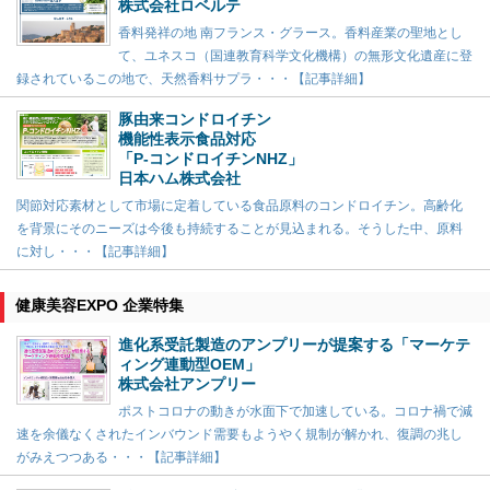
株式会社ロベルテ
香料発祥の地 南フランス・グラース。香料産業の聖地とし
て、ユネスコ（国連教育科学文化機構）の無形文化遺産に登
録されているこの地で、天然香料サプラ・・・【記事詳細】
豚由来コンドロイチン
機能性表示食品対応
「P-コンドロイチンNHZ」
日本ハム株式会社
関節対応素材として市場に定着している食品原料のコンドロイチン。高齢化
を背景にそのニーズは今後も持続することが見込まれる。そうした中、原料
に対し・・・【記事詳細】
健康美容EXPO 企業特集
進化系受託製造のアンプリーが提案する「マーケテ
ィング連動型OEM」
株式会社アンプリー
ポストコロナの動きが水面下で加速している。コロナ禍で減
速を余儀なくされたインバウンド需要もようやく規制が解かれ、復調の兆し
がみえつつある・・・【記事詳細】