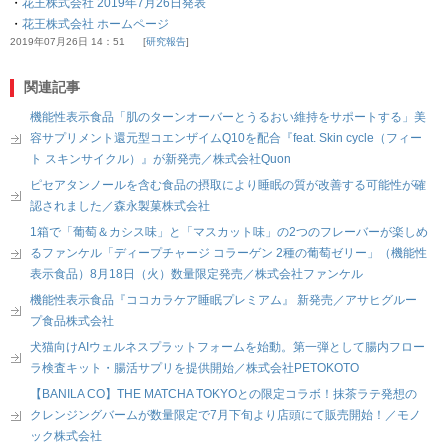
・
花王株式会社 2019年7月26日発表
・
花王株式会社 ホームページ
2019年07月26日 14：51
研究報告
関連記事
機能性表示食品「肌のターンオーバーとうるおい維持をサポートする」美
容サプリメント還元型コエンザイムQ10を配合『feat. Skin cycle（フィー
ト スキンサイクル）』が新発売／株式会社Quon
ピセアタンノールを含む食品の摂取により睡眠の質が改善する可能性が確
認されました／森永製菓株式会社
1箱で「葡萄＆カシス味」と「マスカット味」の2つのフレーバーが楽しめ
るファンケル「ディープチャージ コラーゲン 2種の葡萄ゼリー」（機能性
表示食品）8月18日（火）数量限定発売／株式会社ファンケル
機能性表示食品『ココカラケア睡眠プレミアム』 新発売／アサヒグルー
プ食品株式会社
犬猫向けAIウェルネスプラットフォームを始動。第一弾として腸内フロー
ラ検査キット・腸活サプリを提供開始／株式会社PETOKOTO
【BANILA CO】THE MATCHA TOKYOとの限定コラボ！抹茶ラテ発想の
クレンジングバームが数量限定で7月下旬より店頭にて販売開始！／モノ
ック株式会社