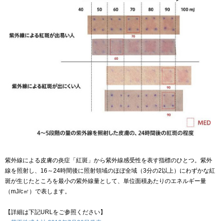
紫外線による皮膚の炎症「紅斑」から紫外線感受性を表す指標のひとつ。紫外
線を照射し、16～24時間後に照射領域のほぼ全域（3分の2以上）にわずかな紅
斑が生じたところを最小の紫外線量として、単位面積あたりのエネルギー量
（mJ/c㎡）で表します。
【詳細は下記URLをご参照ください】