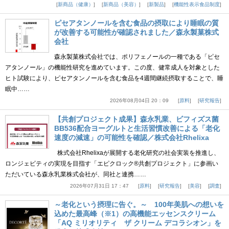
新商品（健康）
新商品（美容）
新製品
機能性表示食品制度
ピセアタンノールを含む食品の摂取により睡眠の質
が改善する可能性が確認されました／森永製菓株式
会社
森永製菓株式会社では、ポリフェノールの一種である「ピセ
アタンノール」の機能性研究を進めています。この度、健常成人を対象とした
ヒト試験により、ピセアタンノールを含む食品を4週間継続摂取することで、睡
眠中……
2026年08月04日 20：09
原料
研究報告
【共創プロジェクト成果】森永乳業、ビフィズス菌
BB536配合ヨーグルトと生活習慣改善による「老化
速度の減速」の可能性を確認／株式会社Rhelixa
株式会社Rhelixaが展開する老化研究の社会実装を推進し、
ロンジェビティの実現を目指す「エピクロック®共創プロジェクト」に参画い
ただいている森永乳業株式会社が、同社と連携……
2026年07月31日 17：47
原料
研究報告
美容
調査
～老化という摂理に告ぐ。～ 100年美肌への想いを
込めた最高峰（※1）の高機能エッセンスクリーム
「AQ ミリオリティ ザ クリーム デコラシオン」を