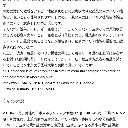
す。
刺激に対して敏感なアトピー性皮膚炎などの皮膚疾患や敏感肌の人のバリア機
能は、低いことが理解されやすいものの、一般の人には、バリア機能自体認識
されにくく、意識も低いのが現状です。
そんな中、近年、アレルギー発症には、口からではなく、皮膚からの原因物質
の侵入の影響が大きいこと、発症低減（予防）には、乳児期のスキンケア（バ
リアケア）が重要であることなどが報告され、皮膚のバリア機能の重要性が認
識され始めています。
花王は、皮膚（角層）のバリア機能に早くから着目し、角層の細胞間に存在す
る脂質（細胞間脂質）、特にセラミドが、アトピー性皮膚炎患者の角層で減少
していることを東京女子医科大学と共同で見出しています*2 。
* 2 Decreased level of ceramides in stratum corneum of atopic dermatitis: an
etiologic factor in atopic dry skin?
Imokawa G, Abe A, Jin K, Higaki Y, Kawashima M, Hidano A.
J Invest Dermatol. 1991 96: 523-6.
‥‥‥‥‥‥‥‥‥‥‥‥‥‥‥‥‥‥‥‥‥
◎ 研究の概要
‥‥‥‥‥‥‥‥‥‥‥‥‥‥‥‥‥‥‥‥‥
2010年11月、健康な日本人ボランティア女性285名（30～49歳・平均39.6±5.2
歳）を対象に、上腕内側の皮膚の色、バリア機能（体内からの水分蒸散量：
TEWL）、皮膚の紫外線に対する感受性（皮膚が赤くなる最小の紫外線照射