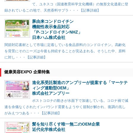
て、ユネスコ（国連教育科学文化機構）の無形文化遺産に登
録されているこの地で、天然香料サプラ・・・【記事詳細】
豚由来コンドロイチン
機能性表示食品対応
「P-コンドロイチンNHZ」
日本ハム株式会社
関節対応素材として市場に定着している食品原料のコンドロイチン。高齢化
を背景にそのニーズは今後も持続することが見込まれる。そうした中、原料
に対し・・・【記事詳細】
健康美容EXPO 企業特集
進化系受託製造のアンプリーが提案する「マーケテ
ィング連動型OEM」
株式会社アンプリー
ポストコロナの動きが水面下で加速している。コロナ禍で減
速を余儀なくされたインバウンド需要もようやく規制が解かれ、復調の兆し
がみえつつある・・・【記事詳細】
髪を知り尽くす唯一無二のOEM企業
近代化学株式会社