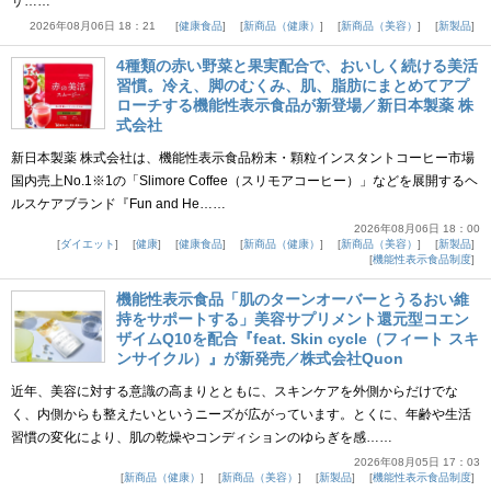
サ……
2026年08月06日 18：21
健康食品
新商品（健康）
新商品（美容）
新製品
4種類の赤い野菜と果実配合で、おいしく続ける美活
習慣。冷え、脚のむくみ、肌、脂肪にまとめてアプ
ローチする機能性表示食品が新登場／新日本製薬 株
式会社
新日本製薬 株式会社は、機能性表示食品粉末・顆粒インスタントコーヒー市場
国内売上No.1※1の「Slimore Coffee（スリモアコーヒー）」などを展開するヘ
ルスケアブランド『Fun and He……
2026年08月06日 18：00
ダイエット
健康
健康食品
新商品（健康）
新商品（美容）
新製品
機能性表示食品制度
機能性表示食品「肌のターンオーバーとうるおい維
持をサポートする」美容サプリメント還元型コエン
ザイムQ10を配合『feat. Skin cycle（フィート スキ
ンサイクル）』が新発売／株式会社Quon
近年、美容に対する意識の高まりとともに、スキンケアを外側からだけでな
く、内側からも整えたいというニーズが広がっています。とくに、年齢や生活
習慣の変化により、肌の乾燥やコンディションのゆらぎを感……
2026年08月05日 17：03
新商品（健康）
新商品（美容）
新製品
機能性表示食品制度