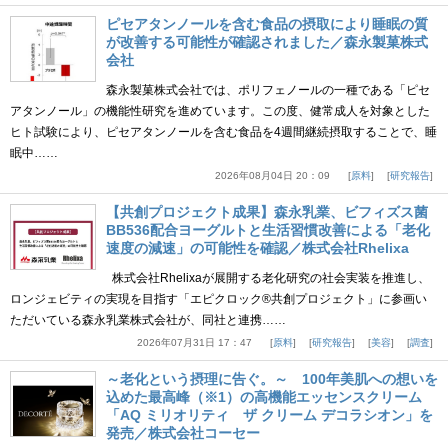
ピセアタンノールを含む食品の摂取により睡眠の質
が改善する可能性が確認されました／森永製菓株式
会社
森永製菓株式会社では、ポリフェノールの一種である「ピセ
アタンノール」の機能性研究を進めています。この度、健常成人を対象とした
ヒト試験により、ピセアタンノールを含む食品を4週間継続摂取することで、睡
眠中……
2026年08月04日 20：09
原料
研究報告
【共創プロジェクト成果】森永乳業、ビフィズス菌
BB536配合ヨーグルトと生活習慣改善による「老化
速度の減速」の可能性を確認／株式会社Rhelixa
株式会社Rhelixaが展開する老化研究の社会実装を推進し、
ロンジェビティの実現を目指す「エピクロック®共創プロジェクト」に参画い
ただいている森永乳業株式会社が、同社と連携……
2026年07月31日 17：47
原料
研究報告
美容
調査
～老化という摂理に告ぐ。～ 100年美肌への想いを
込めた最高峰（※1）の高機能エッセンスクリーム
「AQ ミリオリティ ザ クリーム デコラシオン」を
発売／株式会社コーセー