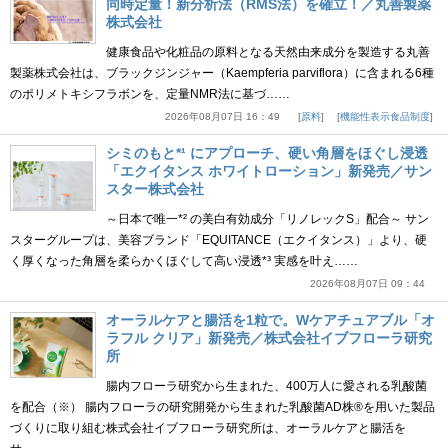
同時定量！新分析法（RMS法）を確立！／丸善製薬
株式会社
健康食品や化粧品の原料となる天然由来成分を製造する丸善
製薬株式会社は、ブラックジンジャー（Kaempferia parviflora）に含まれる6種
のポリメトキシフラボンを、定量NMR法に基づ……
2026年08月07日 16：49
原料
機能性表示食品制度
シミのもと*¹ にアプローチ、硬い角層をほぐし浸透
「エクイタンス ホワイトローション」新発売／サン
スター株式会社
～日本で唯一*² の美白有効成分「リノレックS」配合～ サン
スターグループは、美容ブランド「EQUITANCE（エクイタンス）」より、硬
く厚くなった角層を柔らかくほぐして高い浸透*³ 実感を叶え……
2026年08月07日 09：44
オーラルケアと腸活を1粒で。Wケアチュアブル「オ
ラフル クリア」新発売／株式会社イブフローラ研究
所
腸内フローラ研究から生まれた、400万人に愛される乳酸菌
を配合（※） 腸内フローラの研究開発から生まれた乳酸菌AD株®を用いた製品
づくりに取り組む株式会社イブフローラ研究所は、オーラルケアと腸活を