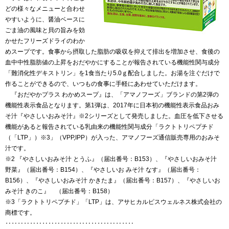
どの様々なメニューと合わせ
やすいように、醤油ベースに
ごま油の風味と貝の旨みを効
かせたフリーズドライのわか
めスープです。食事から摂取した脂肪の吸収を抑えて排出を増加させ、食後の
血中中性脂肪値の上昇をおだやかにすることが報告されている機能性関与成分
「難消化性デキストリン」を1食当たり5.0ｇ配合しました。お湯を注ぐだけで
作ることができるので、いつもの食事に手軽にあわせていただけます。
『おだやかプラス わかめスープ』は、「アマノフーズ」ブランドの第2弾の
機能性表示食品となります。第1弾は、2017年に日本初の機能性表示食品おみ
そ汁『やさしいおみそ汁』※2シリーズとして発売しました。血圧を低下させる
機能があると報告されている乳由来の機能性関与成分「ラクトトリペプチド
（「LTP」）※3」（VPP,IPP）が入った、アマノフーズ通信販売専用のおみそ
汁です。
※2 『やさしいおみそ汁 とうふ』（届出番号：B153）、『やさしいおみそ汁
野菜』（届出番号：B154）、『やさしいお みそ汁 なす』（届出番号：
B156）、『やさしいおみそ汁 かきたま』（届出番号：B157）、『やさしいお
みそ汁 きのこ』 （届出番号：B158）
※3「ラクトトリペプチド」「LTP」は、アサヒカルピスウェルネス株式会社の
商標です。
‥‥‥‥‥‥‥‥‥‥‥‥‥‥‥‥‥‥‥‥‥