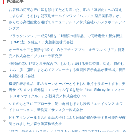
関連記事
お客様の切実な声に耳を傾けてたどり着いた、肌の「薄層化」への答え
こすらず、うるおす朝夜別オールインワン「ハルメク 薬用美肌液」が、
さらなる高機能化を遂げてリニューアル！／株式会社ハルメクホールディ
ングス
ブラックジンジャー成分6種を「1種類の標準品」で同時定量！新分析法
（RMS法）を確立！／丸善製薬株式会社
オーラルケアと腸活を1粒で。Wケアチュアブル「オラフル クリア」新発
売／株式会社イブフローラ研究所
4種類の赤い野菜と果実配合で、おいしく続ける美活習慣。冷え、脚のむ
くみ、肌、脂肪にまとめてアプローチする機能性表示食品が新登場／新日
本製薬 株式会社
機能性表示食品「肌のターンオーバーとうるおい維持をサポートする」美
容サプリメント還元型コエンザイムQ10を配合『feat. Skin cycle（フィー
ト スキンサイクル）』が新発売／株式会社Quon
シミのもと*¹ にアプローチ、硬い角層をほぐし浸透「エクイタンス ホワ
イトローション」新発売／サンスター株式会社
ピセアタンノールを含む食品の摂取により睡眠の質が改善する可能性が確
認されました／森永製菓株式会社
1箱で「葡萄＆カシス味」と「マスカット味」の2つのフレーバーが楽しめ