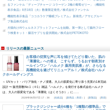
るファンケル「ディープチャージ コラーゲン 2種の葡萄ゼリー」（機能性
表示食品）8月18日（火）数量限定発売／株式会社ファンケル
機能性表示食品『ココカラケア睡眠プレミアム』 新発売／アサヒグルー
プ食品株式会社
犬猫向けAIウェルネスプラットフォームを始動。第一弾として腸内フロー
ラ検査キット・腸活サプリを提供開始／株式会社PETOKOTO
リリースの最新ニュース
お客様の切実な声に耳を傾けてたどり着いた、肌の
「薄層化」への答え こすらず、うるおす朝夜別オ
ールインワン「ハルメク 薬用美肌液」が、さらなる
高機能化を遂げてリニューアル！／株式会社ハルメ
クホールディングス
～ UVカット・バリア強化・ナノ浸透。大人の肌変化に寄り添う充実の1本完結
設計 〜 販売部数No.1（※1）雑誌『ハルメク』を発行する株式会社ハルメク
は、大人の肌変化である「薄層化（はくそうか）」に……
2026年08月07日 17：36
化粧品
新商品（美容）
新製品
美容
ブラックジンジャー成分6種を「1種類の標準品」で