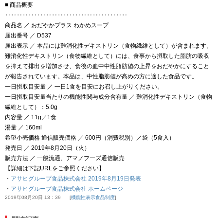
■ 商品概要
‥‥‥‥‥‥‥‥‥‥‥‥‥‥‥‥‥‥‥‥‥
商品名 ／ おだやかプラス わかめスープ
届出番号 ／ D537
届出表示 ／ 本品には難消化性デキストリン（食物繊維として）が含まれます。
難消化性デキストリン（食物繊維として）には、食事から摂取した脂肪の吸収
を抑えて排出を増加させ、食後の血中中性脂肪値の上昇をおだやかにすること
が報告されています。本品は、中性脂肪値が高めの方に適した食品です。
一日摂取目安量 ／ 一日1食を目安にお召し上がりください。
一日摂取目安量当たりの機能性関与成分含有量 ／ 難消化性デキストリン（食物
繊維として）：5.0g
内容量 ／ 11g／1食
湯量 ／ 160ml
希望小売価格 通信販売価格 ／ 600円（消費税別）／袋（5食入）
発売日 ／ 2019年8月20日（火）
販売方法 ／ 一般流通、アマノフーズ通信販売
【詳細は下記URLをご参照ください】
・
アサヒグループ食品株式会社 2019年8月19日発表
・
アサヒグループ食品株式会社 ホームページ
2019年08月20日 13：39
機能性表示食品制度