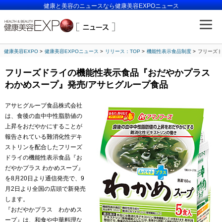
健康と美容のニュースなら健康美容EXPOニュース
健康美容EXPO
健康美容EXPOニュース
リリース：TOP
機能性表示食品制度
フリーズド
フリーズドライの機能性表示食品『おだやかプラス
わかめスープ』発売/アサヒグループ食品
アサヒグループ食品株式会社
は、食後の血中中性脂肪値の
上昇をおだやかにすることが
報告されている難消化性デキ
ストリンを配合したフリーズ
ドライの機能性表示食品『お
だやかプラス わかめスープ』
を8月20日より通信発売で、9
月2日より全国の店頭で新発売
します。
『おだやかプラス わかめス
ープ』は、和食や中華料理な