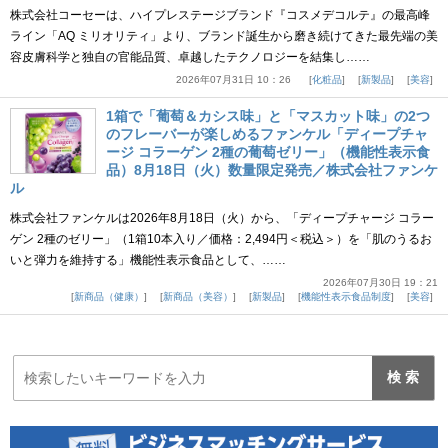
株式会社コーセーは、ハイプレステージブランド『コスメデコルテ』の最高峰
ライン「AQ ミリオリティ」より、ブランド誕生から磨き続けてきた最先端の美
容皮膚科学と独自の官能品質、卓越したテクノロジーを結集し……
2026年07月31日 10：26
化粧品
新製品
美容
1箱で「葡萄＆カシス味」と「マスカット味」の2つ
のフレーバーが楽しめるファンケル「ディープチャ
ージ コラーゲン 2種の葡萄ゼリー」（機能性表示食
品）8月18日（火）数量限定発売／株式会社ファンケ
ル
株式会社ファンケルは2026年8月18日（火）から、「ディープチャージ コラー
ゲン 2種のゼリー」（1箱10本入り／価格：2,494円＜税込＞）を「肌のうるお
いと弾力を維持する」機能性表示食品として、……
2026年07月30日 19：21
新商品（健康）
新商品（美容）
新製品
機能性表示食品制度
美容