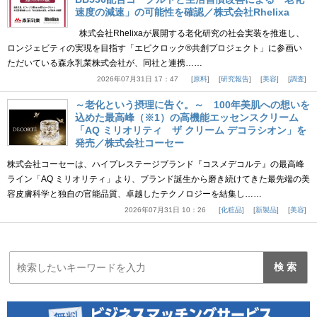
速度の減速」の可能性を確認／株式会社Rhelixa
株式会社Rhelixaが展開する老化研究の社会実装を推進し、
ロンジェビティの実現を目指す「エピクロック®共創プロジェクト」に参画い
ただいている森永乳業株式会社が、同社と連携……
2026年07月31日 17：47
原料
研究報告
美容
調査
～老化という摂理に告ぐ。～ 100年美肌への想いを
込めた最高峰（※1）の高機能エッセンスクリーム
「AQ ミリオリティ ザ クリーム デコラシオン」を
発売／株式会社コーセー
株式会社コーセーは、ハイプレステージブランド『コスメデコルテ』の最高峰
ライン「AQ ミリオリティ」より、ブランド誕生から磨き続けてきた最先端の美
容皮膚科学と独自の官能品質、卓越したテクノロジーを結集し……
2026年07月31日 10：26
化粧品
新製品
美容