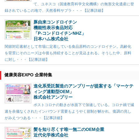
て、ユネスコ（国連教育科学文化機構）の無形文化遺産に登
録されているこの地で、天然香料サプラ・・・【記事詳細】
豚由来コンドロイチン
機能性表示食品対応
「P-コンドロイチンNHZ」
日本ハム株式会社
関節対応素材として市場に定着している食品原料のコンドロイチン。高齢化
を背景にそのニーズは今後も持続することが見込まれる。そうした中、原料
に対し・・・【記事詳細】
健康美容EXPO 企業特集
進化系受託製造のアンプリーが提案する「マーケテ
ィング連動型OEM」
株式会社アンプリー
ポストコロナの動きが水面下で加速している。コロナ禍で減
速を余儀なくされたインバウンド需要もようやく規制が解かれ、復調の兆し
がみえつつある・・・【記事詳細】
髪を知り尽くす唯一無二のOEM企業
近代化学株式会社