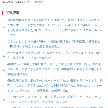
2019年08月22日 14：07
研究報告
関連記事
お客様の切実な声に耳を傾けてたどり着いた、肌の「薄層化」への答え
こすらず、うるおす朝夜別オールインワン「ハルメク 薬用美肌液」が、
さらなる高機能化を遂げてリニューアル！／株式会社ハルメクホールディ
ングス
ブラックジンジャー成分6種を「1種類の標準品」で同時定量！新分析法
（RMS法）を確立！／丸善製薬株式会社
オーラルケアと腸活を1粒で。Wケアチュアブル「オラフル クリア」新発
売／株式会社イブフローラ研究所
4種類の赤い野菜と果実配合で、おいしく続ける美活習慣。冷え、脚のむ
くみ、肌、脂肪にまとめてアプローチする機能性表示食品が新登場／新日
本製薬 株式会社
機能性表示食品「肌のターンオーバーとうるおい維持をサポートする」美
容サプリメント還元型コエンザイムQ10を配合『feat. Skin cycle（フィー
ト スキンサイクル）』が新発売／株式会社Quon
シミのもと*¹ にアプローチ、硬い角層をほぐし浸透「エクイタンス ホワ
イトローション」新発売／サンスター株式会社