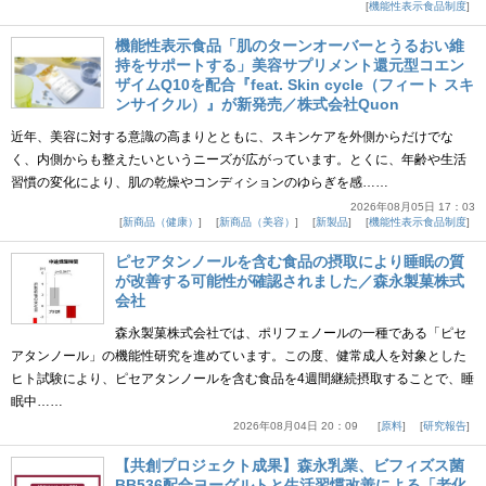
機能性表示食品制度
機能性表示食品「肌のターンオーバーとうるおい維
持をサポートする」美容サプリメント還元型コエン
ザイムQ10を配合『feat. Skin cycle（フィート スキ
ンサイクル）』が新発売／株式会社Quon
近年、美容に対する意識の高まりとともに、スキンケアを外側からだけでな
く、内側からも整えたいというニーズが広がっています。とくに、年齢や生活
習慣の変化により、肌の乾燥やコンディションのゆらぎを感……
2026年08月05日 17：03
新商品（健康）
新商品（美容）
新製品
機能性表示食品制度
ピセアタンノールを含む食品の摂取により睡眠の質
が改善する可能性が確認されました／森永製菓株式
会社
森永製菓株式会社では、ポリフェノールの一種である「ピセ
アタンノール」の機能性研究を進めています。この度、健常成人を対象とした
ヒト試験により、ピセアタンノールを含む食品を4週間継続摂取することで、睡
眠中……
2026年08月04日 20：09
原料
研究報告
【共創プロジェクト成果】森永乳業、ビフィズス菌
BB536配合ヨーグルトと生活習慣改善による「老化