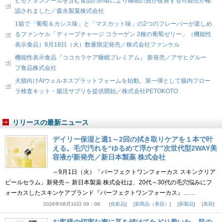
ピセアタンノールを含む食品の摂取により睡眠の質が改善する可能性が確
認されました／森永製菓株式会社
1箱で「葡萄＆カシス味」と「マスカット味」の2つのフレーバーが楽しめ
るファンケル「ディープチャージ コラーゲン 2種の葡萄ゼリー」（機能性
表示食品）8月18日（火）数量限定発売／株式会社ファンケル
機能性表示食品『ココカラケア睡眠プレミアム』 新発売／アサヒグルー
プ食品株式会社
犬猫向けAIウェルネスプラットフォームを始動。第一弾として腸内フロー
ラ検査キット・腸活サプリを提供開始／株式会社PETOKOTO
リリースの最新ニュース
デイリー保湿と週1～2回の拭き取りケアを１本で叶
える。毛穴汚れを“ゆるめて浮かす”次世代型2WAY美
容液が新発売／新日本製薬 株式会社
～9月1日（火）「パーフェクトワンフォーカス スキンクリア
ピールセラム」新発売～ 新日本製薬 株式会社は、20代～30代の毛穴悩みにフ
ォーカスしたスキンケアブランド『パーフェクトワンフォーカス』……
2026年08月10日 09：08
化粧品
新商品（美容）
新製品
美容
お客様の切実な声に耳を傾けてたどり着いた、肌の