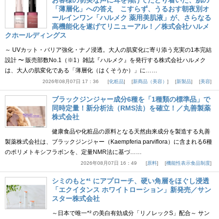
「薄層化」への答え こすらず、うるおす朝夜別オ
ールインワン「ハルメク 薬用美肌液」が、さらなる
高機能化を遂げてリニューアル！／株式会社ハルメ
クホールディングス
～ UVカット・バリア強化・ナノ浸透。大人の肌変化に寄り添う充実の1本完結
設計 〜 販売部数No.1（※1）雑誌『ハルメク』を発行する株式会社ハルメク
は、大人の肌変化である「薄層化（はくそうか）」に……
2026年08月07日 17：36
化粧品
新商品（美容）
新製品
美容
ブラックジンジャー成分6種を「1種類の標準品」で
同時定量！新分析法（RMS法）を確立！／丸善製薬
株式会社
健康食品や化粧品の原料となる天然由来成分を製造する丸善
製薬株式会社は、ブラックジンジャー（Kaempferia parviflora）に含まれる6種
のポリメトキシフラボンを、定量NMR法に基づ……
2026年08月07日 16：49
原料
機能性表示食品制度
シミのもと*¹ にアプローチ、硬い角層をほぐし浸透
「エクイタンス ホワイトローション」新発売／サン
スター株式会社
～日本で唯一*² の美白有効成分「リノレックS」配合～ サン