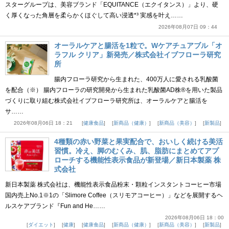
スターグループは、美容ブランド「EQUITANCE（エクイタンス）」より、硬
く厚くなった角層を柔らかくほぐして高い浸透*³ 実感を叶え……
2026年08月07日 09：44
オーラルケアと腸活を1粒で。Wケアチュアブル「オ
ラフル クリア」新発売／株式会社イブフローラ研究
所
腸内フローラ研究から生まれた、400万人に愛される乳酸菌
を配合（※） 腸内フローラの研究開発から生まれた乳酸菌AD株®を用いた製品
づくりに取り組む株式会社イブフローラ研究所は、オーラルケアと腸活を
サ……
2026年08月06日 18：21
健康食品
新商品（健康）
新商品（美容）
新製品
4種類の赤い野菜と果実配合で、おいしく続ける美活
習慣。冷え、脚のむくみ、肌、脂肪にまとめてアプ
ローチする機能性表示食品が新登場／新日本製薬 株
式会社
新日本製薬 株式会社は、機能性表示食品粉末・顆粒インスタントコーヒー市場
国内売上No.1※1の「Slimore Coffee（スリモアコーヒー）」などを展開するヘ
ルスケアブランド『Fun and He……
2026年08月06日 18：00
ダイエット
健康
健康食品
新商品（健康）
新商品（美容）
新製品