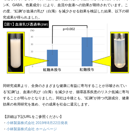
ンK、GABA、色素成分）により、血流や血液への効果が期待されています。こ
の度、“紅麹”が血液の乳び（白濁）を減少させる効果を検証した結果、以下の研
究成果が得られました。
同研究成果より、全身のさまざまな健康に有益に寄与することが示唆されてい
る“紅麹”は、血液の乳び（白濁）を減少させ、循環器系疾患のリスク低減に寄与
することが明らかとなりました。同社は今後とも、“紅麹”が持つ代謝成分、健康
効果の有用研究を進め、その成果を社会に還元します。
【詳細は下記URLをご参照ください】
・
小林製薬株式会社 2019年8月22日発表
・
小林製薬株式会社 ホームページ