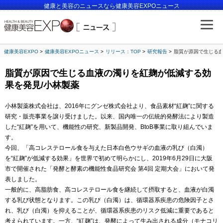
健康と美容のニュースなら健康美容EXPOニュース
健康美容EXPO
健康美容EXPOニュース
リリース：TOP
研究報告
脂質が原因で生じる血
脂質が原因で生じる血液の濁りを紅麹が低減する効
果を発見/小林製薬
小林製薬株式会社は、2016年にグンゼ株式会社より、食品素材“紅麹”に関する
研究・販売事業を譲り受けました。以来、国内唯一の伝統的発酵法により製造
した“紅麹”を用いて、機能性の研究、新製品開発、BtoB事業に取り組んでいま
す。
今回、「高コレステロール食を与えた日本白色ウサギの血液の乳び（白濁）
を“紅麹”が低減する効果」を世界で初めて明らかにし、2019年6月29日に大阪
市で開催された「発酵と酵素の機能性食品研究会 第4回 定期大会」において発
表しました。
一般的に、高脂肪食、高コレステロール食を継続して摂取すると、血液が白濁
する乳び状態となります。この乳び（白濁）は、循環器系疾患の危険因子とさ
れ、乳び（白濁）を抑えることが、循環器系疾患のリスク低減に重要であると
考えられています。一方、“紅麹”は、発酵によって生み出される成分（モナコリ