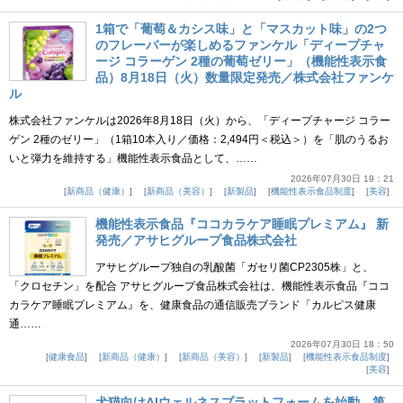
1箱で「葡萄＆カシス味」と「マスカット味」の2つ
のフレーバーが楽しめるファンケル「ディープチャ
ージ コラーゲン 2種の葡萄ゼリー」（機能性表示食
品）8月18日（火）数量限定発売／株式会社ファンケ
ル
株式会社ファンケルは2026年8月18日（火）から、「ディープチャージ コラー
ゲン 2種のゼリー」（1箱10本入り／価格：2,494円＜税込＞）を「肌のうるお
いと弾力を維持する」機能性表示食品として、……
2026年07月30日 19：21
新商品（健康）
新商品（美容）
新製品
機能性表示食品制度
美容
機能性表示食品『ココカラケア睡眠プレミアム』 新
発売／アサヒグループ食品株式会社
アサヒグループ独自の乳酸菌「ガセリ菌CP2305株」と、
「クロセチン」を配合 アサヒグループ食品株式会社は、機能性表示食品『ココ
カラケア睡眠プレミアム』を、健康食品の通信販売ブランド「カルピス健康
通……
2026年07月30日 18：50
健康食品
新商品（健康）
新商品（美容）
新製品
機能性表示食品制度
美容
犬猫向けAIウェルネスプラットフォームを始動。第