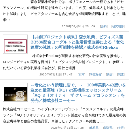
森永製菓株式会社では、ポリフェノールの一種である「ピセ
アタンノール」の機能性研究を進めています。この度、健常成人を対象とした
ヒト試験により、ピセアタンノールを含む食品を4週間継続摂取することで、睡
眠中……
2026年08月04日 20：09
原料
研究報告
【共創プロジェクト成果】森永乳業、ビフィズス菌
BB536配合ヨーグルトと生活習慣改善による「老化
速度の減速」の可能性を確認／株式会社Rhelixa
株式会社Rhelixaが展開する老化研究の社会実装を推進し、
ロンジェビティの実現を目指す「エピクロック®共創プロジェクト」に参画い
ただいている森永乳業株式会社が、同社と連携……
2026年07月31日 17：47
原料
研究報告
美容
調査
～老化という摂理に告ぐ。～ 100年美肌への想いを
込めた最高峰（※1）の高機能エッセンスクリーム
「AQ ミリオリティ ザ クリーム デコラシオン」を
発売／株式会社コーセー
株式会社コーセーは、ハイプレステージブランド『コスメデコルテ』の最高峰
ライン「AQ ミリオリティ」より、ブランド誕生から磨き続けてきた最先端の美
容皮膚科学と独自の官能品質、卓越したテクノロジーを結集し……
2026年07月31日 10：26
化粧品
新製品
美容