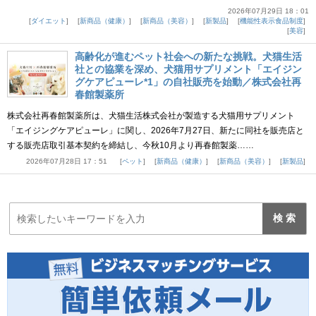
2026年07月29日 18：01
ダイエット
新商品（健康）
新商品（美容）
新製品
機能性表示食品制度
美容
高齢化が進むペット社会への新たな挑戦。犬猫生活
社との協業を深め、犬猫用サプリメント「エイジン
グケアピューレ*1」の自社販売を始動／株式会社再
春館製薬所
株式会社再春館製薬所は、犬猫生活株式会社が製造する犬猫用サプリメント
「エイジングケアピューレ」に関し、2026年7月27日、新たに同社を販売店と
する販売店取引基本契約を締結し、今秋10月より再春館製薬……
2026年07月28日 17：51
ペット
新商品（健康）
新商品（美容）
新製品