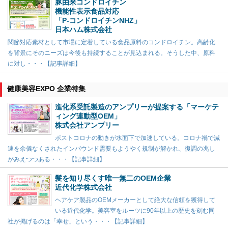
豚由来コンドロイチン
機能性表示食品対応
「P-コンドロイチンNHZ」
日本ハム株式会社
関節対応素材として市場に定着している食品原料のコンドロイチン。高齢化
を背景にそのニーズは今後も持続することが見込まれる。そうした中、原料
に対し・・・【記事詳細】
健康美容EXPO 企業特集
進化系受託製造のアンプリーが提案する「マーケテ
ィング連動型OEM」
株式会社アンプリー
ポストコロナの動きが水面下で加速している。コロナ禍で減
速を余儀なくされたインバウンド需要もようやく規制が解かれ、復調の兆し
がみえつつある・・・【記事詳細】
髪を知り尽くす唯一無二のOEM企業
近代化学株式会社
ヘアケア製品のOEMメーカーとして絶大な信頼を獲得して
いる近代化学。美容室をルーツに90年以上の歴史を刻む同
社が掲げるのは「幸せ」という・・・【記事詳細】