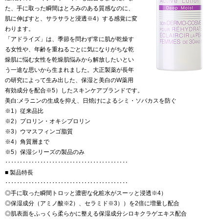
た、手に取った瞬間はとろみのある質感なのに、
肌に伸ばすと、サラサラと浸透※4）する感覚に変
わります。
「アドライズ」は、季節を問わず常に肌が乾燥す
る女性や、年齢を重ねるごとに気になりがちな乾
燥肌に悩む女性を乾燥肌悩みから解放したいとい
う一途な思いから生まれました。大正製薬が長年
の研究によって生み出した、保湿と美白のW薬用
有効成分を配合※5）したスキンケアブランドです。
美白:メラニンの生成を抑え、日焼けによるシミ・ソバカスを防ぐ
※1）従来品比
※2）プロリン・オキシプロリン
※3）ウマスフィンゴ脂質
※4）角質層まで
※5）保湿シリーズの製品のみ
‥‥‥‥‥‥‥‥‥‥‥‥‥‥‥‥‥‥‥‥‥
■ 製品特長
‥‥‥‥‥‥‥‥‥‥‥‥‥‥‥‥‥‥‥‥‥
◎手に取った瞬間トロッと濃密な化粧水がスーッと浸透※4）
◎保湿成分（アミノ酸※2）、セラミド※3））を2倍に増量し配合
◎肌表面をふっくら柔らかに整える保湿成分シロキクラゲエキス配合