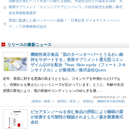
高齢化が進むペット社会への新たな挑戦。犬猫生活社との協業を深め、犬
猫用サプリメント「エイジングケアピューレ*1」の自社販売を始動／株式
会社再春館製薬所
環境に配慮した新パッケージへ刷新！「日東紅茶 デイ＆デイティーバッ
グ」／三井農林株式会社
リリースの最新ニュース
機能性表示食品「肌のターンオーバーとうるおい維
持をサポートする」美容サプリメント還元型コエン
ザイムQ10を配合『feat. Skin cycle（フィート スキ
ンサイクル）』が新発売／株式会社Quon
近年、美容に対する意識の高まりとともに、スキンケアを外側からだけでな
く、内側からも整えたいというニーズが広がっています。とくに、年齢や生活
習慣の変化により、肌の乾燥やコンディションのゆらぎを感……
2026年08月05日 17：03
新商品（健康）
新商品（美容）
新製品
機能性表示食品制度
ピセアタンノールを含む食品の摂取により睡眠の質
が改善する可能性が確認されました／森永製菓株式
会社