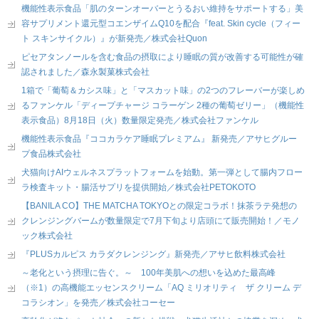
機能性表示食品「肌のターンオーバーとうるおい維持をサポートする」美
容サプリメント還元型コエンザイムQ10を配合『feat. Skin cycle（フィー
ト スキンサイクル）』が新発売／株式会社Quon
ピセアタンノールを含む食品の摂取により睡眠の質が改善する可能性が確
認されました／森永製菓株式会社
1箱で「葡萄＆カシス味」と「マスカット味」の2つのフレーバーが楽しめ
るファンケル「ディープチャージ コラーゲン 2種の葡萄ゼリー」（機能性
表示食品）8月18日（火）数量限定発売／株式会社ファンケル
機能性表示食品『ココカラケア睡眠プレミアム』 新発売／アサヒグルー
プ食品株式会社
犬猫向けAIウェルネスプラットフォームを始動。第一弾として腸内フロー
ラ検査キット・腸活サプリを提供開始／株式会社PETOKOTO
【BANILA CO】THE MATCHA TOKYOとの限定コラボ！抹茶ラテ発想の
クレンジングバームが数量限定で7月下旬より店頭にて販売開始！／モノ
ック株式会社
『PLUSカルピス カラダクレンジング』新発売／アサヒ飲料株式会社
～老化という摂理に告ぐ。～ 100年美肌への想いを込めた最高峰
（※1）の高機能エッセンスクリーム「AQ ミリオリティ ザ クリーム デ
コラシオン」を発売／株式会社コーセー