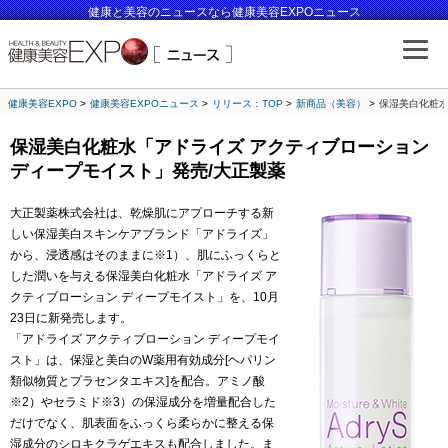
健康と美容のニュースなら健康美容EXPOニュース
健康美容EXPO
健康美容EXPOニュース
リリース：TOP
新商品（美容）
保湿美白化粧水
保湿美白化粧水「アドライズ アクティブローション
ディープモイスト」発売/大正製薬
大正製薬株式会社は、乾燥肌にアプローチする新
しい保湿美白スキンケアブランド「アドライズ」
から、浸透感はそのままに※1）、肌にふっくらと
した潤いを与える保湿美白化粧水「アドライズ ア
クティブローション ディープモイスト」を、10月
23日に新発売します。
「アドライズ アクティブローション ディープモイ
スト」は、保湿と美白のW薬用有効成分[ヘパリン
類似物質とプラセンタエキス]を配合。アミノ酸
※2）やセラミド※3）の保湿成分を増量配合した
だけでなく、肌表面をふっくら柔らかに整える保
湿成分のシロキクラゲエキスも配合しました。ま