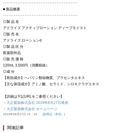
‥‥‥‥‥‥‥‥‥‥‥‥‥‥‥‥‥‥‥‥‥
■ 製品概要
‥‥‥‥‥‥‥‥‥‥‥‥‥‥‥‥‥‥‥‥‥
◎製 品 名
アドライズ アクティブローション ディープモイスト
◎販 売 名
アドライズ ローションd
◎製 品 区 分
医薬部外品
◎販 売 価 格
120mL 3,500円（消費税抜）
◎成 分
【有効成分】ヘパリン類似物質、プラセンタエキス
【主な保湿成分】アミノ酸、セラミド、シロキクラゲエキス
【詳細は下記URLをご参照ください】
・
大正製薬株式会社 2019年8月27日発表
・
大正製薬株式会社 ホームページ
2019年08月27日 15：34
新商品（美容）
関連記事