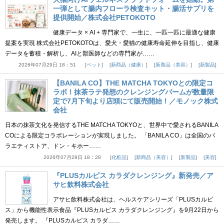
一弾として腸内フローラ検査キット・腸活サプリを
提供開始／株式会社PETOKOTO
健康データ × AI + 専門家で、一生に、一匹一匹に最適な健康
提案を実現 株式会社PETOKOTOは、愛犬・愛猫の健康寿命延伸を目指し、健康
データを蓄積・解析し、AIと獣医師などの専門家が……
2026年07月29日 18：51
ペット
新商品（健康）
新商品（美容）
新製品
【BANILA CO】THE MATCHA TOKYOとの限定コ
ラボ！抹茶ラテ発想のクレンジングバームが数量限
定で7月下旬より店頭にて販売開始！／モノック株式
会社
日本の抹茶文化を発信するTHE MATCHA TOKYOと、世界中で愛されるBANILA
COによる限定コラボレーションが実現しました。 「BANILA CO」は全国のバ
ラエティストア、ドン・キホー……
2026年07月29日 18：28
化粧品
新商品（美容）
新製品
美容
『PLUSカルピス カラダクレンジング』新発売／ア
サヒ飲料株式会社
アサヒ飲料株式会社は、ヘルスケアシリーズ「PLUSカルピ
ス」から機能性表示食品『PLUSカルピス カラダクレンジング』を9月22日から
発売します。 『PLUSカルピス カラダ……