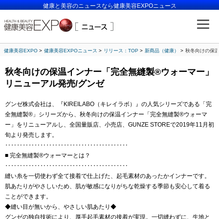
健康と美容のニュースなら健康美容EXPOニュース
健康美容EXPO
健康美容EXPOニュース
リリース：TOP
新商品（健康）
秋冬向けの保温
秋冬向けの保温インナー「完全無縫製®ウォーマー」
リニューアル発売/グンゼ
グンゼ株式会社は、『KIREILABO（キレイラボ）』の人気シリーズである「完
全無縫製®」シリーズから、秋冬向けの保温インナー「完全無縫製®ウォーマ
ー」をリニューアルし、全国量販店、小売店、GUNZE STOREで2019年11月初
旬より発売します。
‥‥‥‥‥‥‥‥‥‥‥‥‥‥‥‥‥‥‥‥‥
■ 完全無縫製®ウォーマーとは？
‥‥‥‥‥‥‥‥‥‥‥‥‥‥‥‥‥‥‥‥‥
縫い糸を一切使わず全て接着で仕上げた、起毛素材のあったかインナーです。
肌あたりがやさしいため、肌が敏感になりがちな乾燥する季節も安心して着る
ことができます。
◆縫い目が無いから、やさしい肌あたり◆
グンゼの独自技術により、厚手起毛素材の接着が実現。一切縫わずに、生地と