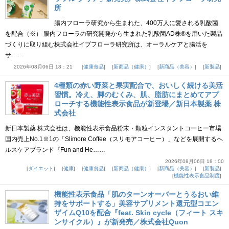
所
腸内フローラ研究から生まれた、400万人に愛される乳酸菌
を配合（※） 腸内フローラの研究開発から生まれた乳酸菌AD株®を用いた製品
づくりに取り組む株式会社イブフローラ研究所は、オーラルケアと腸活を
サ……
2026年08月06日 18：21
健康食品
新商品（健康）
新商品（美容）
新製品
4種類の赤い野菜と果実配合で、おいしく続ける美活
習慣。冷え、脚のむくみ、肌、脂肪にまとめてアプ
ローチする機能性表示食品が新登場／新日本製薬 株
式会社
新日本製薬 株式会社は、機能性表示食品粉末・顆粒インスタントコーヒー市場
国内売上No.1※1の「Slimore Coffee（スリモアコーヒー）」などを展開するヘ
ルスケアブランド『Fun and He……
2026年08月06日 18：00
ダイエット
健康
健康食品
新商品（健康）
新商品（美容）
新製品
機能性表示食品制度
機能性表示食品「肌のターンオーバーとうるおい維
持をサポートする」美容サプリメント還元型コエン
ザイムQ10を配合『feat. Skin cycle（フィート スキ
ンサイクル）』が新発売／株式会社Quon