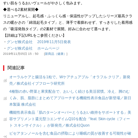
すい肌をうるおいヴェールがやさしく包みます。
◆選べる2素材展開◆
リニューアルし、起毛感・ふっくら感・保温性がアップしたシリーズ最高クラ
スの暖かさの「綿混起毛タイプ」と、薄手で着膨れせず、すっきりした着用感
の「吸湿発熱タイプ」の2素材で展開。好みに合わせて選べます。
【詳細は下記URLをご参照ください】
・
グンゼ株式会社 2019年11月5日発表
・
グンゼ株式会社 ホームページ
2019年11月05日 15：50
新商品（健康）
関連記事
オーラルケアと腸活を1粒で。Wケアチュアブル「オラフル クリア」新発
売／株式会社イブフローラ研究所
4種類の赤い野菜と果実配合で、おいしく続ける美活習慣。冷え、脚のむ
くみ、肌、脂肪にまとめてアプローチする機能性表示食品が新登場／新日
本製薬 株式会社
機能性表示食品「肌のターンオーバーとうるおい維持をサポートする」美
容サプリメント還元型コエンザイムQ10を配合『feat. Skin cycle（フィー
ト スキンサイクル）』が新発売／株式会社Quon
ピセアタンノールを含む食品の摂取により睡眠の質が改善する可能性が確