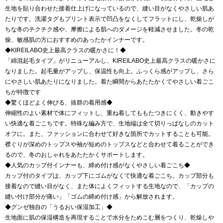
生地を貼り合わせた接着仕上げになっているので、縫い目がなくやさしい肌あ
たりです。洗濯タグもプリント表示で凹凸をなくしてフラットにし、乾燥しが
ちな冬のチクチク感や、摩擦による肌へのダメージを軽減させました。冬の乾
燥、敏感肌の方におすすめのあったかインナーです。
◆KIREILABO史上最高クラスの暖かさに！◆
「綿混起毛タイプ」がリニューアルし、KIREILABO史上最高クラスの暖かさに
なりました。起毛量がアップし、保温性も向上。ふっくら感がアップし、さら
にやさしい肌あたりになりました。着た瞬間からあたたかくてやさしい着ごこ
ちが特徴です
◆驚くほどよく伸びる、抜群の着用感◆
伸縮性のよい素材で体にフィットし、重ね着してももたつきにくく、動きやす
い快適な着ごこちです。特殊な編み方で、生地端は全て切りっぱなしのカット
オフに。また、ファッションに合わせて好きな箇所でカットすることも可能。
襟ぐりが深めのトップスや袖が短めのトップスなどと合わせて着ることができ
るので、冬のおしゃれをあたたかくサポートします。
◆人気のカップ付インナーも、締め付け感がなくやさしい着ごこち◆
カップ付のタイプは、カップ下にゴムがなくて快適な着ごこち。カップ部分も
接着なので縫い目がなく、また体によくフィットする生地なので、「カップの
縫い付け部分が痛い」「ゴムの締め付け感」から解放されます。
◆グンゼ独自の「うるおい保湿加工」◆
生地面に肌の保湿構造を再現することで水分をためこむ層をつくり、乾燥しや