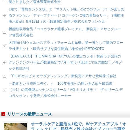
認されました／森永製菓株式会社
1箱で「葡萄＆カシス味」と「マスカット味」の2つのフレーバーが楽しめ
るファンケル「ディープチャージ コラーゲン 2種の葡萄ゼリー」（機能性
表示食品）8月18日（火）数量限定発売／株式会社ファンケル
機能性表示食品『ココカラケア睡眠プレミアム』 新発売／アサヒグルー
プ食品株式会社
犬猫向けAIウェルネスプラットフォームを始動。第一弾として腸内フロー
ラ検査キット・腸活サプリを提供開始／株式会社PETOKOTO
【BANILA CO】THE MATCHA TOKYOとの限定コラボ！抹茶ラテ発想の
クレンジングバームが数量限定で7月下旬より店頭にて販売開始！／モノ
ック株式会社
『PLUSカルピス カラダクレンジング』新発売／アサヒ飲料株式会社
～老化という摂理に告ぐ。～ 100年美肌への想いを込めた最高峰
（※1）の高機能エッセンスクリーム「AQ ミリオリティ ザ クリーム デ
コラシオン」を発売／株式会社コーセー
リリースの最新ニュース
オーラルケアと腸活を1粒で。Wケアチュアブル「オ
ラフル クリア」新発売／株式会社イブフローラ研究