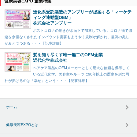
健康美容EXPO 企業特集
進化系受託製造のアンプリーが提案する「マーケテ
ィング連動型OEM」
株式会社アンプリー
ポストコロナの動きが水面下で加速している。コロナ禍で減
速を余儀なくされたインバウンド需要もようやく規制が解かれ、復調の兆し
がみえつつある・・・【記事詳細】
髪を知り尽くす唯一無二のOEM企業
近代化学株式会社
ヘアケア製品のOEMメーカーとして絶大な信頼を獲得して
いる近代化学。美容室をルーツに90年以上の歴史を刻む同
社が掲げるのは「幸せ」という・・・【記事詳細】
ホーム
健康美容EXPOとは