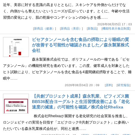
近年、美容に対する意識の高まりとともに、スキンケアを外側からだけでな
く、内側からも整えたいというニーズが広がっています。とくに、年齢や生活
習慣の変化により、肌の乾燥やコンディションのゆらぎを感……
2026年08月05日 17：03
新商品（健康）
新商品（美容）
新製品
機能性表示食品制度
ピセアタンノールを含む食品の摂取により睡眠の質
が改善する可能性が確認されました／森永製菓株式
会社
森永製菓株式会社では、ポリフェノールの一種である「ピセ
アタンノール」の機能性研究を進めています。この度、健常成人を対象とした
ヒト試験により、ピセアタンノールを含む食品を4週間継続摂取することで、睡
眠中……
2026年08月04日 20：09
原料
研究報告
【共創プロジェクト成果】森永乳業、ビフィズス菌
BB536配合ヨーグルトと生活習慣改善による「老化
速度の減速」の可能性を確認／株式会社Rhelixa
株式会社Rhelixaが展開する老化研究の社会実装を推進し、
ロンジェビティの実現を目指す「エピクロック®共創プロジェクト」に参画い
ただいている森永乳業株式会社が、同社と連携……