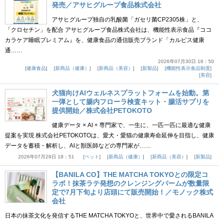
発売／アサヒグループ食品株式会社
アサヒグループ独自の乳酸菌「ガセリ菌CP2305株」と、
「クロセチン」を配合 アサヒグループ食品株式会社は、機能性表示食品『ココ
カラケア睡眠プレミアム』を、健康食品の通信販売ブランド「カルピス健康
通……
2026年07月30日 18：50
健康食品
新商品（健康）
新商品（美容）
新製品
機能性表示食品制度
美容
犬猫向けAIウェルネスプラットフォームを始動。第
一弾として腸内フローラ検査キット・腸活サプリを
提供開始／株式会社PETOKOTO
健康データ × AI + 専門家で、一生に、一匹一匹に最適な健康
提案を実現 株式会社PETOKOTOは、愛犬・愛猫の健康寿命延伸を目指し、健康
データを蓄積・解析し、AIと獣医師などの専門家が……
2026年07月29日 18：51
ペット
新商品（健康）
新商品（美容）
新製品
【BANILA CO】THE MATCHA TOKYOとの限定コ
ラボ！抹茶ラテ発想のクレンジングバームが数量限
定で7月下旬より店頭にて販売開始！／モノック株式
会社
日本の抹茶文化を発信するTHE MATCHA TOKYOと、世界中で愛されるBANILA