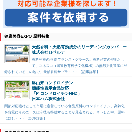
健康美容EXPO 原料特集
天然香料・天然有効成分のリーディングカンパニー
株式会社ロベルテ
香料発祥の地 南フランス・グラース。香料産業の聖地とし
て、ユネスコ（国連教育科学文化機構）の無形文化遺産に登
録されているこの地で、天然香料サプラ・・・【記事詳細】
豚由来コンドロイチン
機能性表示食品対応
「P-コンドロイチンNHZ」
日本ハム株式会社
関節対応素材として市場に定着している食品原料のコンドロイチン。高齢化
を背景にそのニーズは今後も持続することが見込まれる。そうした中、原料
に対し・・・【記事詳細】