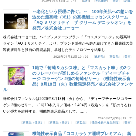
2026年07月31日 17：47
原料
研究報告
美容
調査
～老化という摂理に告ぐ。～ 100年美肌への想いを
込めた最高峰（※1）の高機能エッセンスクリーム
「AQ ミリオリティ ザ クリーム デコラシオン」を
発売／株式会社コーセー
株式会社コーセーは、ハイプレステージブランド『コスメデコルテ』の最高峰
ライン「AQ ミリオリティ」より、ブランド誕生から磨き続けてきた最先端の美
容皮膚科学と独自の官能品質、卓越したテクノロジーを結集し……
2026年07月31日 10：26
化粧品
新製品
美容
1箱で「葡萄＆カシス味」と「マスカット味」の2つ
のフレーバーが楽しめるファンケル「ディープチャ
ージ コラーゲン 2種の葡萄ゼリー」（機能性表示食
品）8月18日（火）数量限定発売／株式会社ファンケ
ル
株式会社ファンケルは2026年8月18日（火）から、「ディープチャージ コラー
ゲン 2種のゼリー」（1箱10本入り／価格：2,494円＜税込＞）を「肌のうるお
いと弾力を維持する」機能性表示食品として、……
2026年07月30日 19：21
新商品（健康）
新商品（美容）
新製品
機能性表示食品制度
美容
機能性表示食品『ココカラケア睡眠プレミアム』 新