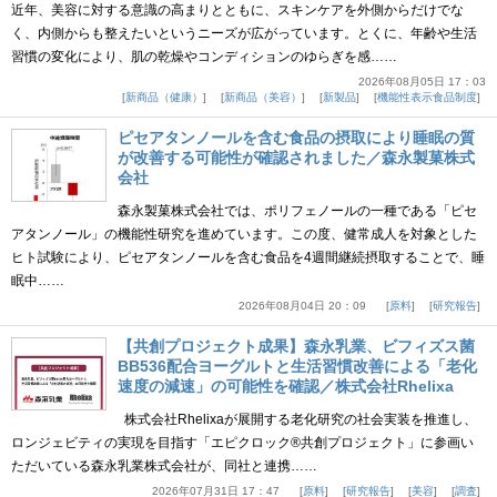
近年、美容に対する意識の高まりとともに、スキンケアを外側からだけでな
く、内側からも整えたいというニーズが広がっています。とくに、年齢や生活
習慣の変化により、肌の乾燥やコンディションのゆらぎを感……
2026年08月05日 17：03
新商品（健康）
新商品（美容）
新製品
機能性表示食品制度
ピセアタンノールを含む食品の摂取により睡眠の質
が改善する可能性が確認されました／森永製菓株式
会社
森永製菓株式会社では、ポリフェノールの一種である「ピセ
アタンノール」の機能性研究を進めています。この度、健常成人を対象とした
ヒト試験により、ピセアタンノールを含む食品を4週間継続摂取することで、睡
眠中……
2026年08月04日 20：09
原料
研究報告
【共創プロジェクト成果】森永乳業、ビフィズス菌
BB536配合ヨーグルトと生活習慣改善による「老化
速度の減速」の可能性を確認／株式会社Rhelixa
株式会社Rhelixaが展開する老化研究の社会実装を推進し、
ロンジェビティの実現を目指す「エピクロック®共創プロジェクト」に参画い
ただいている森永乳業株式会社が、同社と連携……
2026年07月31日 17：47
原料
研究報告
美容
調査