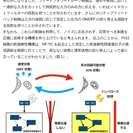
明らかになりました。フィードフォワードループ制御は、遺伝子発現において
一過的な入力をカットして持続的な入力のみ出力に伝える、いわばノイズカッ
トフィルターの役割を持つことが示されています。さらにポジティブフィード
バック制御は入力の強弱に応じて安定した出力の ON/OFF の切り替えを調節す
る役割を持つことが示されています。
すなわち、これらの制御を利用して、ノイズに左右されず、応答すべき刺激を
正確に反映する機構を作り上げていると考えられます。 以上のことから、Pv11
細胞の乾燥耐性機構は、NF-YC を起点とした安定した乾燥耐性関連遺伝子の発
現調節を精密に行うことで、死なない状態と通常状態の切り替えによって成り
立っていることがわかりました（図 1）。