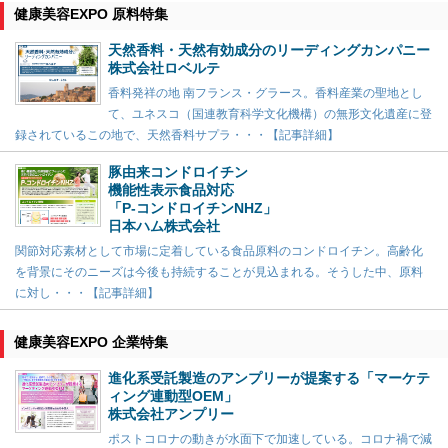
健康美容EXPO 原料特集
天然香料・天然有効成分のリーディングカンパニー
株式会社ロベルテ
香料発祥の地 南フランス・グラース。香料産業の聖地とし
て、ユネスコ（国連教育科学文化機構）の無形文化遺産に登
録されているこの地で、天然香料サプラ・・・【記事詳細】
豚由来コンドロイチン
機能性表示食品対応
「P-コンドロイチンNHZ」
日本ハム株式会社
関節対応素材として市場に定着している食品原料のコンドロイチン。高齢化
を背景にそのニーズは今後も持続することが見込まれる。そうした中、原料
に対し・・・【記事詳細】
健康美容EXPO 企業特集
進化系受託製造のアンプリーが提案する「マーケテ
ィング連動型OEM」
株式会社アンプリー
ポストコロナの動きが水面下で加速している。コロナ禍で減