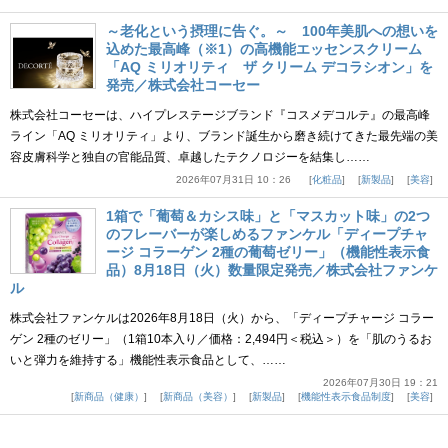
～老化という摂理に告ぐ。～ 100年美肌への想いを
込めた最高峰（※1）の高機能エッセンスクリーム
「AQ ミリオリティ ザ クリーム デコラシオン」を
発売／株式会社コーセー
株式会社コーセーは、ハイプレステージブランド『コスメデコルテ』の最高峰
ライン「AQ ミリオリティ」より、ブランド誕生から磨き続けてきた最先端の美
容皮膚科学と独自の官能品質、卓越したテクノロジーを結集し……
2026年07月31日 10：26
化粧品
新製品
美容
1箱で「葡萄＆カシス味」と「マスカット味」の2つ
のフレーバーが楽しめるファンケル「ディープチャ
ージ コラーゲン 2種の葡萄ゼリー」（機能性表示食
品）8月18日（火）数量限定発売／株式会社ファンケ
ル
株式会社ファンケルは2026年8月18日（火）から、「ディープチャージ コラー
ゲン 2種のゼリー」（1箱10本入り／価格：2,494円＜税込＞）を「肌のうるお
いと弾力を維持する」機能性表示食品として、……
2026年07月30日 19：21
新商品（健康）
新商品（美容）
新製品
機能性表示食品制度
美容