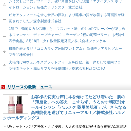
シミのもと*¹ にアプローチ、硬い角層をほぐし浸透「エクイタンス ホワ
イトローション」新発売／サンスター株式会社
ピセアタンノールを含む食品の摂取により睡眠の質が改善する可能性が確
認されました／森永製菓株式会社
1箱で「葡萄＆カシス味」と「マスカット味」の2つのフレーバーが楽しめ
るファンケル「ディープチャージ コラーゲン 2種の葡萄ゼリー」（機能性
表示食品）8月18日（火）数量限定発売／株式会社ファンケル
機能性表示食品『ココカラケア睡眠プレミアム』 新発売／アサヒグルー
プ食品株式会社
犬猫向けAIウェルネスプラットフォームを始動。第一弾として腸内フロー
ラ検査キット・腸活サプリを提供開始／株式会社PETOKOTO
リリースの最新ニュース
お客様の切実な声に耳を傾けてたどり着いた、肌の
「薄層化」への答え こすらず、うるおす朝夜別オ
ールインワン「ハルメク 薬用美肌液」が、さらなる
高機能化を遂げてリニューアル！／株式会社ハルメ
クホールディングス
～ UVカット・バリア強化・ナノ浸透。大人の肌変化に寄り添う充実の1本完結