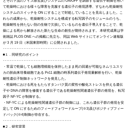
とその下流のノイズ除去及びシステムの ON/OFF を調節する遺伝子制御を用い
て乾燥時における様々な障害を克服する遺伝子の発現誘導、すなわち乾燥耐性
システムのスイッチを ON にすることで対処していることを見出しました。こ
れらの成果から、乾燥耐性システムを構成する転写因子のモジュールのうち、
乾燥耐性を持たない別の生物で欠損しているものを遺伝子導入することで、乾
燥による死から解放された新たな生命の創生が期待されます。 本研究成果は学
術雑誌 PLOS ONE への掲載に先立ち、同誌 Web サイトにてオンライン速報版
が 3 月 19 日（米国東部時間）に公開されました。
‥‥‥‥‥‥‥‥‥‥‥‥‥‥‥‥‥‥‥‥
■１．同研究のポイント
‥‥‥‥‥‥‥‥‥‥‥‥‥‥‥‥‥‥‥‥
・常温で乾燥しても細胞増殖能を保持したまま死の回避が可能なネムリユスリ
カの胚由来培養細胞である Pv11 細胞の時系列遺伝子発現量解析を行い、乾燥
耐性遺伝子制御ネットワークを発見した。
・乾燥時における死をもたらすタンパク質の変性や酸化ストレスを抑える遺伝
子や DNA の障害を修復する遺伝子である乾燥耐性関連遺伝子群の発現を、転写
因子 NF-YC が制御する。
・NF-YC による乾燥耐性関連遺伝子群の制御には、これら遺伝子群の発現を安
定して ON にするためのフィードフォワードループ(※3)及びポジティブフィー
ドバック(※4)制御が存在する。
‥‥‥‥‥‥‥‥‥‥‥‥‥‥‥‥‥‥‥‥
■２．研究背景