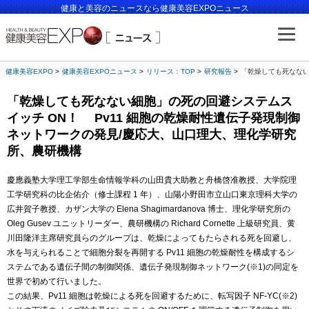
健康と美容のニュースなら健康美容EXPOニュース
健康美容EXPO
健康美容EXPOニュース
リリース：TOP
研究報告
「乾燥しても死なない
「乾燥しても死なない細胞」の死の回避システムス
イッチ ON！ Pv11 細胞の乾燥耐性遺伝子発現制御
ネットワークの発見/慶応大、山口理大、理化学研究
所、農研機構
慶應義塾大学理工学部生命情報学科の山田貴大助教と舟橋啓准教授、大学院理
工学研究科の比企佑介（修士課程 1 年）、山陽小野田市立山口東京理科大学の
広井賀子教授、カザン大学の Elena Shagimardanova 博士、理化学研究所の
Oleg Gusev ユニットリーダー、農研機構の Richard Cornette 上級研究員、黄
川田隆洋主席研究員らのグループは、乾燥によってもたらされる死を回避し、
水を与えられることで細胞分裂を再開する Pv11 細胞の乾燥耐性を構成するシ
ステムである遺伝子間の制御関係、遺伝子発現制御ネットワーク(※1)の同定を
世界で初めて行いました。
この結果、Pv11 細胞は乾燥による死を回避するために、転写因子 NF-YC(※2)