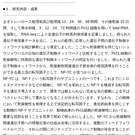
‥‥‥‥‥‥‥‥‥‥‥‥‥‥‥‥‥‥‥‥
■３．研究内容・成果
‥‥‥‥‥‥‥‥‥‥‥‥‥‥‥‥‥‥‥‥
まずトレハロース処理前及び処理後 12、24、36、48 時間、その後乾燥 10 日
間、そして再水和後、3、12、24、72 時間後の Pv11 細胞を用いて total RNA
を採取し、RNA-seq により全遺伝子の時系列発現量を定量しました。得られた
遺伝子発現量データを元に、これらの処理に応答した遺伝子間の遺伝子制御ネ
ットワークを統計解析により推定しました。ここから乾燥耐性を持たないショ
ウジョウバエの公知の遺伝子制御ネットワークと比較することで、Pv11 細胞の
乾燥耐性に特異的な遺伝子制御ネットワークの同定を行いました。 得られた遺
伝子制御ネットワークから、乾燥耐性関連遺伝子群全体の発現誘導を行うこと
ができる最上流の転写因子として、NF-YC が見つかりました。
NF-YC は、NF-Y という転写因子のサブユニットの一つです。これまでにシロ
イヌナズナやイネなどの植物に、NF-YCを初めとした NF-Y を構成する転写因
子を遺伝子導入することで、通常では耐えられない完全な水の遮断による干ば
つストレスに対して萎れなくなることが示されています。すなわち、この植物
において乾燥耐性を発揮する上で決定的な転写因子と、進化的由来を同じくす
る動物の NF-Y サブユニットが、動物由来の Pv11細胞の乾燥耐性においても、
重要な役割を担うことを世界で初めて明らかにしました。NF-YC から乾燥耐性
関連遺伝子群への情報伝達の仕組み全体に注目すると、複数のフィードフォワ
ードループと、それらの間にポジティブフィードバック制御が存在することが