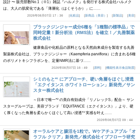
設計 〜 販売部数No.1（※1）雑誌『ハルメク』を発行する株式会社ハルメク
は、大人の肌変化である「薄層化（はくそうか）」に……
2026年08月07日 17：36
化粧品
新商品（美容）
新製品
美容
ブラックジンジャー成分6種を「1種類の標準品」で
同時定量！新分析法（RMS法）を確立！／丸善製薬
株式会社
健康食品や化粧品の原料となる天然由来成分を製造する丸善
製薬株式会社は、ブラックジンジャー（Kaempferia parviflora）に含まれる6種
のポリメトキシフラボンを、定量NMR法に基づ……
2026年08月07日 16：49
原料
機能性表示食品制度
シミのもと*¹ にアプローチ、硬い角層をほぐし浸透
「エクイタンス ホワイトローション」新発売／サン
スター株式会社
～日本で唯一*² の美白有効成分「リノレックS」配合～ サン
スターグループは、美容ブランド「EQUITANCE（エクイタンス）」より、硬
く厚くなった角層を柔らかくほぐして高い浸透*³ 実感を叶え……
2026年08月07日 09：44
オーラルケアと腸活を1粒で。Wケアチュアブル「オ
ラフル クリア」新発売／株式会社イブフローラ研究