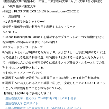
1慶應義塾大学 2山陽小野田市立山口東京理科大学 3カザン大学 4理化学研究
所 5農研機構 6東京大学
掲載誌：PLOS ONE (DOI: 10.1371/journal.pone.0230218)
＜ 用語説明 ＞
※1 遺伝子発現制御ネットワーク
遺伝子と遺伝子の間の相互作用を表現するネットワーク
※2 NF-YC
Nuclear Transcription Factor Y を構成するサブユニットの一つで植物における
乾燥耐性への関与が示されている転写因子
※3 フィードフォワードループ
転写因子 A とそれが制御する転写因子 B、および A と B が共に制御する C によ
って構成される遺伝子制御構造。転写因子 A に対する一過的な入力をカットし
て、持続的な入力のみを転写因子C に伝えるノイズ除去フィルターとしての役
割を持つことが報告されている。
※4 ポジティブフィードバック
転写因子 A の活性が最終的に転写因子 A 自身の活性を促す遺伝子制御構造。
転写因子 A に与えられる入力の強弱に応じた、安定した出力の ON/OFF スイッ
チとしての役割を持つことが報告されている。
【詳細は下記URLをご参照ください】
・
慶応義塾大学（慶応大） 2020年3月23日【PDF】発表
・
慶応義塾大学 公式サイト
・
山陽小野田市立山口東京理科大学（山口理大） 公式サイト