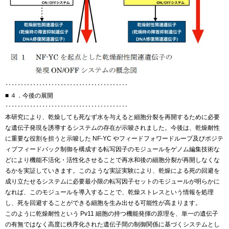
‥‥‥‥‥‥‥‥‥‥‥‥‥‥‥‥‥‥‥‥
■ ４．今後の展開
‥‥‥‥‥‥‥‥‥‥‥‥‥‥‥‥‥‥‥‥
本研究により、乾燥しても死なず水を与えると細胞分裂を再開するために必要
な遺伝子発現を誘導するシステムの存在が示唆されました。今後は、乾燥耐性
に重要な役割を担うと示唆した NF-YC やフィードフォワードループ及びポジテ
ィブフィードバック制御を構成する転写因子のモジュールをゲノム編集技術な
どにより機能不活化・活性化させることで再水和後の細胞分裂が再開しなくな
るかを実証していきます。このような実証実験により、乾燥による死の回避を
成り立たせるシステムに必要最小限の転写因子セットのモジュールが明らかに
なれば、このモジュールを導入することで、乾燥ストレスという情報を処理
し、死を回避することができる細胞を生み出せる可能性が高まります。
このように乾燥耐性という Pv11 細胞の持つ機能発揮の原理を、単一の遺伝子
の有無ではなく高度に秩序化された遺伝子間の制御関係に基づくシステムとし