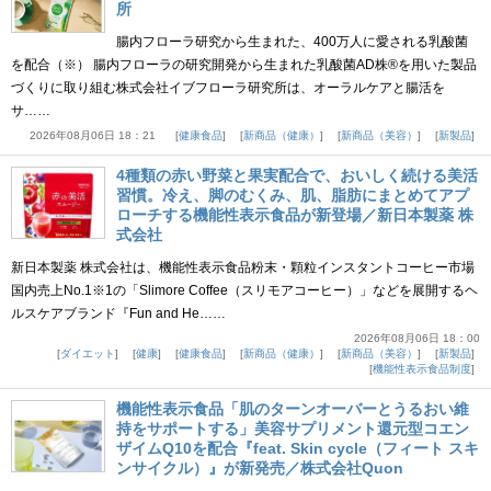
所
腸内フローラ研究から生まれた、400万人に愛される乳酸菌
を配合（※） 腸内フローラの研究開発から生まれた乳酸菌AD株®を用いた製品
づくりに取り組む株式会社イブフローラ研究所は、オーラルケアと腸活を
サ……
2026年08月06日 18：21
健康食品
新商品（健康）
新商品（美容）
新製品
4種類の赤い野菜と果実配合で、おいしく続ける美活
習慣。冷え、脚のむくみ、肌、脂肪にまとめてアプ
ローチする機能性表示食品が新登場／新日本製薬 株
式会社
新日本製薬 株式会社は、機能性表示食品粉末・顆粒インスタントコーヒー市場
国内売上No.1※1の「Slimore Coffee（スリモアコーヒー）」などを展開するヘ
ルスケアブランド『Fun and He……
2026年08月06日 18：00
ダイエット
健康
健康食品
新商品（健康）
新商品（美容）
新製品
機能性表示食品制度
機能性表示食品「肌のターンオーバーとうるおい維
持をサポートする」美容サプリメント還元型コエン
ザイムQ10を配合『feat. Skin cycle（フィート スキ
ンサイクル）』が新発売／株式会社Quon