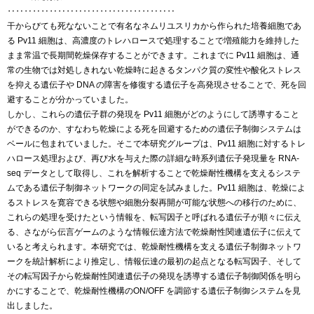
‥‥‥‥‥‥‥‥‥‥‥‥‥‥‥‥‥‥‥‥
干からびても死なないことで有名なネムリユスリカから作られた培養細胞であ
る Pv11 細胞は、高濃度のトレハロースで処理することで増殖能力を維持した
まま常温で長期間乾燥保存することができます。これまでに Pv11 細胞は、通
常の生物では対処しきれない乾燥時に起きるタンパク質の変性や酸化ストレス
を抑える遺伝子や DNA の障害を修復する遺伝子を高発現させることで、死を回
避することが分かっていました。
しかし、これらの遺伝子群の発現を Pv11 細胞がどのようにして誘導すること
ができるのか、すなわち乾燥による死を回避するための遺伝子制御システムは
ベールに包まれていました。そこで本研究グループは、Pv11 細胞に対するトレ
ハロース処理および、再び水を与えた際の詳細な時系列遺伝子発現量を RNA-
seq データとして取得し、これを解析することで乾燥耐性機構を支えるシステ
ムである遺伝子制御ネットワークの同定を試みました。Pv11 細胞は、乾燥によ
るストレスを寛容できる状態や細胞分裂再開が可能な状態への移行のために、
これらの処理を受けたという情報を、転写因子と呼ばれる遺伝子が順々に伝え
る、さながら伝言ゲームのような情報伝達方法で乾燥耐性関連遺伝子に伝えて
いると考えられます。本研究では、乾燥耐性機構を支える遺伝子制御ネットワ
ークを統計解析により推定し、情報伝達の最初の起点となる転写因子、そして
その転写因子から乾燥耐性関連遺伝子の発現を誘導する遺伝子制御関係を明ら
かにすることで、乾燥耐性機構のON/OFF を調節する遺伝子制御システムを見
出しました。