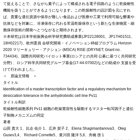
て捉えることで、さながら素子によって構成される電子回路のように乾燥耐性
機能を扱うことができるようになります。この乾燥耐性の設計図を元にすれ
ば、貴重な遺伝資源や保存が難しい食品および医療や工業で利用可能な酵素や
抗体などを対象に、冷凍保存に代わる常温乾燥保存という新たな生体物質・細
胞保存技術の開発へとつながると期待されます。
※本研究は日本学術振興会科学研究費助成事業(JP22128001、JP17H01511、
18H02217)、欧州委員 会研究開発・イノベーション枠組プログラム Horizon
2020 マリーキュリー・アクション (MSCA) RISE (DRYNET; Grant no.
734434)、国際共同研究パイロット事業(ロシアとの共同 公募に基づく共同研究
分野) 、ロシア科学共同研究グループ基金(17-44-07002)などの助成や 支援を受
けて行われました。
＜ 原論文情報 ＞
タイトル
Identification of a master transcription factor and a regulatory mechanism for
desiccation tolerance in the anhydrobiotic cell line Pv11
タイトル和訳
乾燥耐性細胞系列 Pv11 細胞の乾燥寛容性を駆動するマスター転写因子と遺伝
子制御メカニズムの同定
著者
山田 貴大 1、比企 佑介 1、広井 賀子 2、Elena Shagimardanova3、Oleg
Gusev3,4、 Richard Cornette5、黄川田 隆洋 5,6、舟橋 啓 1