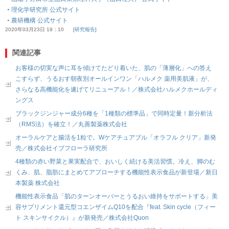
・
理化学研究所 公式サイト
・
農研機構 公式サイト
2020年03月23日 19：10
研究報告
関連記事
お客様の切実な声に耳を傾けてたどり着いた、肌の「薄層化」への答え
こすらず、うるおす朝夜別オールインワン「ハルメク 薬用美肌液」が、
さらなる高機能化を遂げてリニューアル！／株式会社ハルメクホールディ
ングス
ブラックジンジャー成分6種を「1種類の標準品」で同時定量！新分析法
（RMS法）を確立！／丸善製薬株式会社
オーラルケアと腸活を1粒で。Wケアチュアブル「オラフル クリア」新発
売／株式会社イブフローラ研究所
4種類の赤い野菜と果実配合で、おいしく続ける美活習慣。冷え、脚のむ
くみ、肌、脂肪にまとめてアプローチする機能性表示食品が新登場／新日
本製薬 株式会社
機能性表示食品「肌のターンオーバーとうるおい維持をサポートする」美
容サプリメント還元型コエンザイムQ10を配合『feat. Skin cycle（フィー
ト スキンサイクル）』が新発売／株式会社Quon