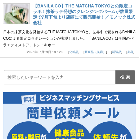
【BANILA CO】THE MATCHA TOKYOとの限定コ
ラボ！抹茶ラテ発想のクレンジングバームが数量限
定で7月下旬より店頭にて販売開始！／モノック株式
会社
日本の抹茶文化を発信するTHE MATCHA TOKYOと、世界中で愛されるBANILA
COによる限定コラボレーションが実現しました。 「BANILA CO」は全国のバ
ラエティストア、ドン・キホー……
2026年07月29日 18：28
化粧品
新商品（美容）
新製品
美容