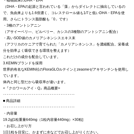
・植物由来のDHA・EPA
（DHA・EPAの起源と言われている「藻」からダイレクトに抽出しているの
で、魚由来よりも1.6倍濃く、コレステロール値も1/7と低いDHA・EPAを使
用。さらにトランス脂肪酸も「0」です）
・3種のアントシアニン
（アサイーベリ―、ビルベリー、カシスの3種類のアントシアニン配合）
・高いSOD値のカメリアシネンシスエキス末
（アフリカのケニアで育てられた「カメリアシネンシス」を濃縮配合。栄養成
分を効率よく吸収できる環境を整えます）
これだけの成分を配合しています。
3.KEMINブランドを採用
世界的有名なKEMIN社のFloraGLOルテインとzeaoneゼアキサンチンを使用し
ています。
体内と同じ型だから吸収率が違います。
<『クロワールアイ・Q』商品概要>
‥‥‥‥‥‥‥‥‥‥‥‥‥‥‥‥‥‥‥‥
■ 商品詳細
‥‥‥‥‥‥‥‥‥‥‥‥‥‥‥‥‥‥‥‥
・内容量
19.2g[1粒重量640mg（1粒内容量440mg）×30粒]
・お召し上がり方
1日1粒を目安に、かまずに水などでお召し上がりください。