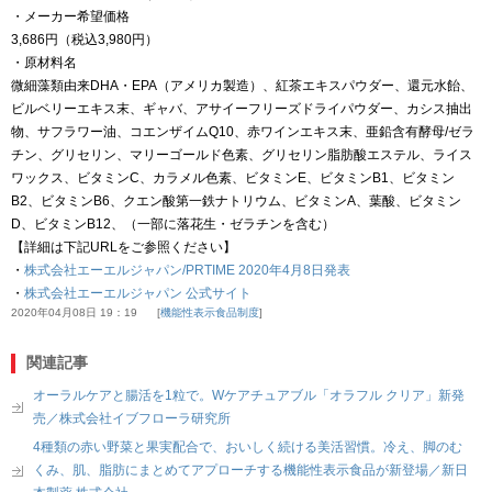
・メーカー希望価格
3,686円（税込3,980円）
・原材料名
微細藻類由来DHA・EPA（アメリカ製造）、紅茶エキスパウダー、還元水飴、
ビルベリーエキス末、ギャバ、アサイーフリーズドライパウダー、カシス抽出
物、サフラワー油、コエンザイムQ10、赤ワインエキス末、亜鉛含有酵母/ゼラ
チン、グリセリン、マリーゴールド色素、グリセリン脂肪酸エステル、ライス
ワックス、ビタミンC、カラメル色素、ビタミンE、ビタミンB1、ビタミン
B2、ビタミンB6、クエン酸第一鉄ナトリウム、ビタミンA、葉酸、ビタミン
D、ビタミンB12、（一部に落花生・ゼラチンを含む）
【詳細は下記URLをご参照ください】
・
株式会社エーエルジャパン/PRTIME 2020年4月8日発表
・
株式会社エーエルジャパン 公式サイト
2020年04月08日 19：19
機能性表示食品制度
関連記事
オーラルケアと腸活を1粒で。Wケアチュアブル「オラフル クリア」新発
売／株式会社イブフローラ研究所
4種類の赤い野菜と果実配合で、おいしく続ける美活習慣。冷え、脚のむ
くみ、肌、脂肪にまとめてアプローチする機能性表示食品が新登場／新日