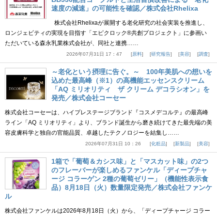
速度の減速」の可能性を確認／株式会社Rhelixa
株式会社Rhelixaが展開する老化研究の社会実装を推進し、
ロンジェビティの実現を目指す「エピクロック®共創プロジェクト」に参画い
ただいている森永乳業株式会社が、同社と連携……
2026年07月31日 17：47
原料
研究報告
美容
調査
～老化という摂理に告ぐ。～ 100年美肌への想いを
込めた最高峰（※1）の高機能エッセンスクリーム
「AQ ミリオリティ ザ クリーム デコラシオン」を
発売／株式会社コーセー
株式会社コーセーは、ハイプレステージブランド『コスメデコルテ』の最高峰
ライン「AQ ミリオリティ」より、ブランド誕生から磨き続けてきた最先端の美
容皮膚科学と独自の官能品質、卓越したテクノロジーを結集し……
2026年07月31日 10：26
化粧品
新製品
美容
1箱で「葡萄＆カシス味」と「マスカット味」の2つ
のフレーバーが楽しめるファンケル「ディープチャ
ージ コラーゲン 2種の葡萄ゼリー」（機能性表示食
品）8月18日（火）数量限定発売／株式会社ファンケ
ル
株式会社ファンケルは2026年8月18日（火）から、「ディープチャージ コラー