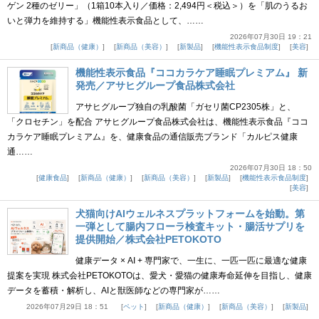
ゲン 2種のゼリー」（1箱10本入り／価格：2,494円＜税込＞）を「肌のうるお
いと弾力を維持する」機能性表示食品として、……
2026年07月30日 19：21
新商品（健康）
新商品（美容）
新製品
機能性表示食品制度
美容
機能性表示食品『ココカラケア睡眠プレミアム』 新
発売／アサヒグループ食品株式会社
アサヒグループ独自の乳酸菌「ガセリ菌CP2305株」と、
「クロセチン」を配合 アサヒグループ食品株式会社は、機能性表示食品『ココ
カラケア睡眠プレミアム』を、健康食品の通信販売ブランド「カルピス健康
通……
2026年07月30日 18：50
健康食品
新商品（健康）
新商品（美容）
新製品
機能性表示食品制度
美容
犬猫向けAIウェルネスプラットフォームを始動。第
一弾として腸内フローラ検査キット・腸活サプリを
提供開始／株式会社PETOKOTO
健康データ × AI + 専門家で、一生に、一匹一匹に最適な健康
提案を実現 株式会社PETOKOTOは、愛犬・愛猫の健康寿命延伸を目指し、健康
データを蓄積・解析し、AIと獣医師などの専門家が……
2026年07月29日 18：51
ペット
新商品（健康）
新商品（美容）
新製品