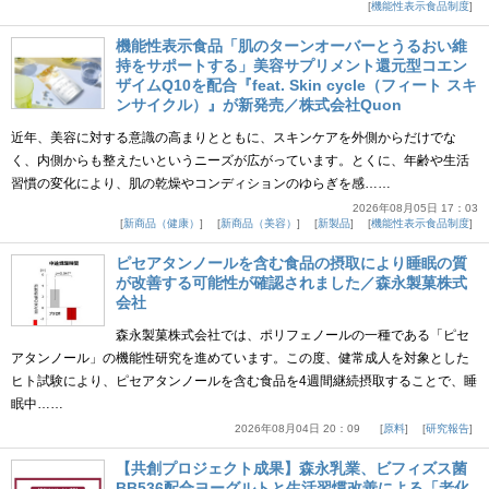
機能性表示食品制度
機能性表示食品「肌のターンオーバーとうるおい維
持をサポートする」美容サプリメント還元型コエン
ザイムQ10を配合『feat. Skin cycle（フィート スキ
ンサイクル）』が新発売／株式会社Quon
近年、美容に対する意識の高まりとともに、スキンケアを外側からだけでな
く、内側からも整えたいというニーズが広がっています。とくに、年齢や生活
習慣の変化により、肌の乾燥やコンディションのゆらぎを感……
2026年08月05日 17：03
新商品（健康）
新商品（美容）
新製品
機能性表示食品制度
ピセアタンノールを含む食品の摂取により睡眠の質
が改善する可能性が確認されました／森永製菓株式
会社
森永製菓株式会社では、ポリフェノールの一種である「ピセ
アタンノール」の機能性研究を進めています。この度、健常成人を対象とした
ヒト試験により、ピセアタンノールを含む食品を4週間継続摂取することで、睡
眠中……
2026年08月04日 20：09
原料
研究報告
【共創プロジェクト成果】森永乳業、ビフィズス菌
BB536配合ヨーグルトと生活習慣改善による「老化