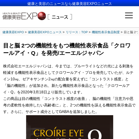
健康と美容のニュースなら健康美容EXPOニュース
健康美容EXPO
健康美容EXPOニュース
リリース：TOP
機能性表示食品制度
目と脳 2
目と脳 2つの機能性をもつ機能性表示食品「クロワ
ールアイ・Q」を発売/エーエルジャパン
株式会社エーエルジャパンは、今までは、ブルーライトなどの光による刺激を
軽減する機能性表示食品としてクロワールアイ・プロを発売していたが、ルテ
イン10㎎、ゼアキサンチン2㎎の配合量を変えずに「コントラスト感度」と
「脳の機能性」が追加され、新たな機能性表示食品となった「クロワールア
イ・Q」を2020年3月18日より販売しています。
この商品は目の機能性「コントラスト感度の改善」、脳の機能性「注意力や思
考の柔軟性を維持したい高齢者に」と、2つの機能性を謳える機能性表示食品で
す。さらに、サポート成分としてGABAを追加しました。