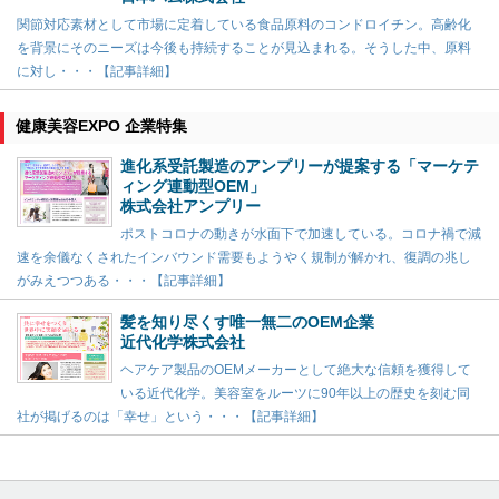
関節対応素材として市場に定着している食品原料のコンドロイチン。高齢化
を背景にそのニーズは今後も持続することが見込まれる。そうした中、原料
に対し・・・【記事詳細】
健康美容EXPO 企業特集
進化系受託製造のアンプリーが提案する「マーケテ
ィング連動型OEM」
株式会社アンプリー
ポストコロナの動きが水面下で加速している。コロナ禍で減
速を余儀なくされたインバウンド需要もようやく規制が解かれ、復調の兆し
がみえつつある・・・【記事詳細】
髪を知り尽くす唯一無二のOEM企業
近代化学株式会社
ヘアケア製品のOEMメーカーとして絶大な信頼を獲得して
いる近代化学。美容室をルーツに90年以上の歴史を刻む同
社が掲げるのは「幸せ」という・・・【記事詳細】