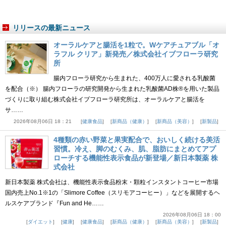
リリースの最新ニュース
オーラルケアと腸活を1粒で。Wケアチュアブル「オ
ラフル クリア」新発売／株式会社イブフローラ研究
所
腸内フローラ研究から生まれた、400万人に愛される乳酸菌
を配合（※） 腸内フローラの研究開発から生まれた乳酸菌AD株®を用いた製品
づくりに取り組む株式会社イブフローラ研究所は、オーラルケアと腸活を
サ……
2026年08月06日 18：21
健康食品
新商品（健康）
新商品（美容）
新製品
4種類の赤い野菜と果実配合で、おいしく続ける美活
習慣。冷え、脚のむくみ、肌、脂肪にまとめてアプ
ローチする機能性表示食品が新登場／新日本製薬 株
式会社
新日本製薬 株式会社は、機能性表示食品粉末・顆粒インスタントコーヒー市場
国内売上No.1※1の「Slimore Coffee（スリモアコーヒー）」などを展開するヘ
ルスケアブランド『Fun and He……
2026年08月06日 18：00
ダイエット
健康
健康食品
新商品（健康）
新商品（美容）
新製品