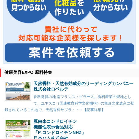
健康美容EXPO 原料特集
天然香料・天然有効成分のリーディングカンパニー
株式会社ロベルテ
香料発祥の地 南フランス・グラース。香料産業の聖地とし
て、ユネスコ（国連教育科学文化機構）の無形文化遺産に登
録されているこの地で、天然香料サプラ・・・【記事詳細】
豚由来コンドロイチン
機能性表示食品対応
「P-コンドロイチンNHZ」
日本ハム株式会社