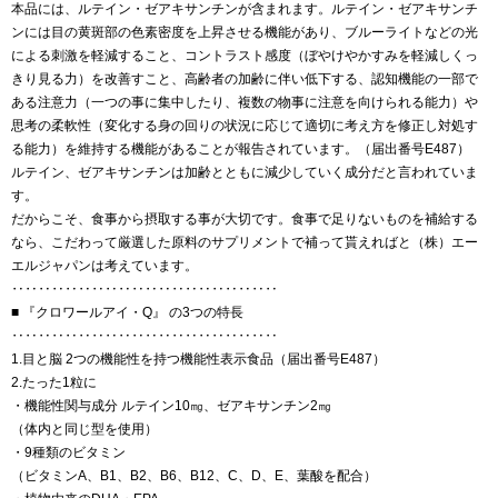
本品には、ルテイン・ゼアキサンチンが含まれます。ルテイン・ゼアキサンチ
ンには目の黄斑部の色素密度を上昇させる機能があり、ブルーライトなどの光
による刺激を軽減すること、コントラスト感度（ぼやけやかすみを軽減しくっ
きり見る力）を改善すこと、高齢者の加齢に伴い低下する、認知機能の一部で
ある注意力（一つの事に集中したり、複数の物事に注意を向けられる能力）や
思考の柔軟性（変化する身の回りの状況に応じて適切に考え方を修正し対処す
る能力）を維持する機能があることが報告されています。（届出番号E487）
ルテイン、ゼアキサンチンは加齢とともに減少していく成分だと言われていま
す。
だからこそ、食事から摂取する事が大切です。食事で足りないものを補給する
なら、こだわって厳選した原料のサプリメントで補って貰えればと（株）エー
エルジャパンは考えています。
‥‥‥‥‥‥‥‥‥‥‥‥‥‥‥‥‥‥‥‥
■ 『クロワールアイ・Q』 の3つの特長
‥‥‥‥‥‥‥‥‥‥‥‥‥‥‥‥‥‥‥‥
1.目と脳 2つの機能性を持つ機能性表示食品（届出番号E487）
2.たった1粒に
・機能性関与成分 ルテイン10㎎、ゼアキサンチン2㎎
（体内と同じ型を使用）
・9種類のビタミン
（ビタミンA、B1、B2、B6、B12、C、D、E、葉酸を配合）