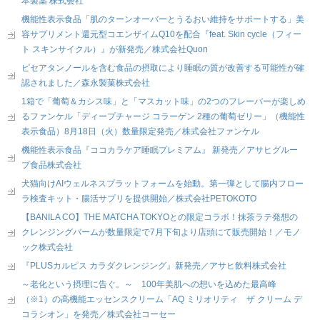
本製薬 株式会社
機能性表示食品「肌のターンオーバーとうるおい維持をサポートする」美
容サプリメント還元型コエンザイムQ10を配合『feat. Skin cycle（フィー
ト スキンサイクル）』が新発売／株式会社Quon
ピセアタンノールを含む食品の摂取により睡眠の質が改善する可能性が確
認されました／森永製菓株式会社
1箱で「葡萄＆カシス味」と「マスカット味」の2つのフレーバーが楽しめ
るファンケル「ディープチャージ コラーゲン 2種の葡萄ゼリー」（機能性
表示食品）8月18日（火）数量限定発売／株式会社ファンケル
機能性表示食品『ココカラケア睡眠プレミアム』 新発売／アサヒグルー
プ食品株式会社
犬猫向けAIウェルネスプラットフォームを始動。第一弾として腸内フロー
ラ検査キット・腸活サプリを提供開始／株式会社PETOKOTO
【BANILA CO】THE MATCHA TOKYOとの限定コラボ！抹茶ラテ発想の
クレンジングバームが数量限定で7月下旬より店頭にて販売開始！／モノ
ック株式会社
『PLUSカルピス カラダクレンジング』新発売／アサヒ飲料株式会社
～老化という摂理に告ぐ。～ 100年美肌への想いを込めた最高峰
（※1）の高機能エッセンスクリーム「AQ ミリオリティ ザ クリーム デ
コラシオン」を発売／株式会社コーセー