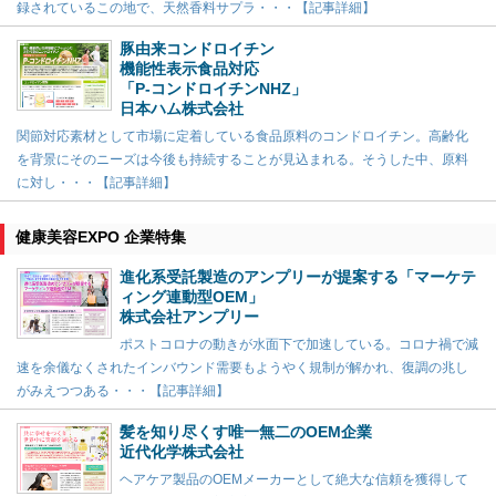
録されているこの地で、天然香料サプラ・・・【記事詳細】
豚由来コンドロイチン
機能性表示食品対応
「P-コンドロイチンNHZ」
日本ハム株式会社
関節対応素材として市場に定着している食品原料のコンドロイチン。高齢化
を背景にそのニーズは今後も持続することが見込まれる。そうした中、原料
に対し・・・【記事詳細】
健康美容EXPO 企業特集
進化系受託製造のアンプリーが提案する「マーケテ
ィング連動型OEM」
株式会社アンプリー
ポストコロナの動きが水面下で加速している。コロナ禍で減
速を余儀なくされたインバウンド需要もようやく規制が解かれ、復調の兆し
がみえつつある・・・【記事詳細】
髪を知り尽くす唯一無二のOEM企業
近代化学株式会社
ヘアケア製品のOEMメーカーとして絶大な信頼を獲得して