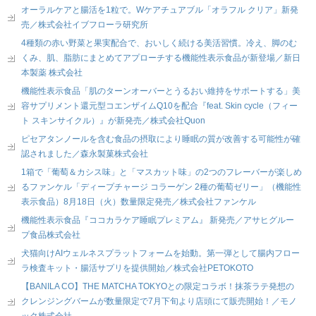
オーラルケアと腸活を1粒で。Wケアチュアブル「オラフル クリア」新発
売／株式会社イブフローラ研究所
4種類の赤い野菜と果実配合で、おいしく続ける美活習慣。冷え、脚のむ
くみ、肌、脂肪にまとめてアプローチする機能性表示食品が新登場／新日
本製薬 株式会社
機能性表示食品「肌のターンオーバーとうるおい維持をサポートする」美
容サプリメント還元型コエンザイムQ10を配合『feat. Skin cycle（フィー
ト スキンサイクル）』が新発売／株式会社Quon
ピセアタンノールを含む食品の摂取により睡眠の質が改善する可能性が確
認されました／森永製菓株式会社
1箱で「葡萄＆カシス味」と「マスカット味」の2つのフレーバーが楽しめ
るファンケル「ディープチャージ コラーゲン 2種の葡萄ゼリー」（機能性
表示食品）8月18日（火）数量限定発売／株式会社ファンケル
機能性表示食品『ココカラケア睡眠プレミアム』 新発売／アサヒグルー
プ食品株式会社
犬猫向けAIウェルネスプラットフォームを始動。第一弾として腸内フロー
ラ検査キット・腸活サプリを提供開始／株式会社PETOKOTO
【BANILA CO】THE MATCHA TOKYOとの限定コラボ！抹茶ラテ発想の
クレンジングバームが数量限定で7月下旬より店頭にて販売開始！／モノ
ック株式会社