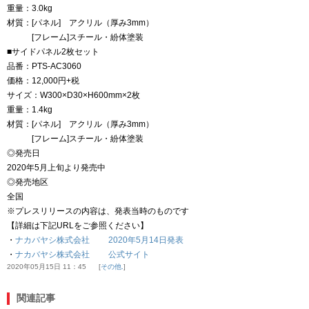
重量：3.0kg
材質：[パネル] アクリル（厚み3mm）
[フレーム]スチール・紛体塗装
■サイドパネル2枚セット
品番：PTS-AC3060
価格：12,000円+税
サイズ：W300×D30×H600mm×2枚
重量：1.4kg
材質：[パネル] アクリル（厚み3mm）
[フレーム]スチール・紛体塗装
◎発売日
2020年5月上旬より発売中
◎発売地区
全国
※プレスリリースの内容は、発表当時のものです
【詳細は下記URLをご参照ください】
・
ナカバヤシ株式会社 2020年5月14日発表
・
ナカバヤシ株式会社 公式サイト
2020年05月15日 11：45
その他.
関連記事