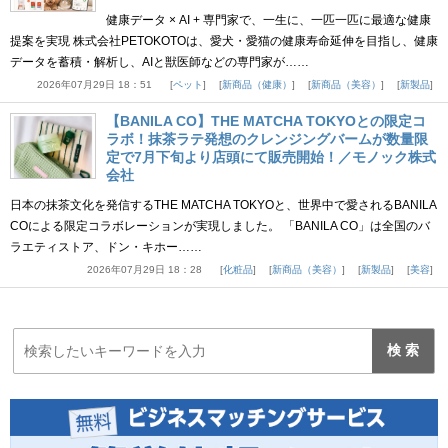
健康データ × AI + 専門家で、一生に、一匹一匹に最適な健康
提案を実現 株式会社PETOKOTOは、愛犬・愛猫の健康寿命延伸を目指し、健康
データを蓄積・解析し、AIと獣医師などの専門家が……
2026年07月29日 18：51
ペット
新商品（健康）
新商品（美容）
新製品
【BANILA CO】THE MATCHA TOKYOとの限定コ
ラボ！抹茶ラテ発想のクレンジングバームが数量限
定で7月下旬より店頭にて販売開始！／モノック株式
会社
日本の抹茶文化を発信するTHE MATCHA TOKYOと、世界中で愛されるBANILA
COによる限定コラボレーションが実現しました。 「BANILA CO」は全国のバ
ラエティストア、ドン・キホー……
2026年07月29日 18：28
化粧品
新商品（美容）
新製品
美容