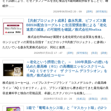
ヒト試験により、ピセアタンノールを含む食品を4週間継続摂取することで、睡
眠中……
2026年08月04日 20：09
原料
研究報告
【共創プロジェクト成果】森永乳業、ビフィズス菌
BB536配合ヨーグルトと生活習慣改善による「老化
速度の減速」の可能性を確認／株式会社Rhelixa
株式会社Rhelixaが展開する老化研究の社会実装を推進し、
ロンジェビティの実現を目指す「エピクロック®共創プロジェクト」に参画い
ただいている森永乳業株式会社が、同社と連携……
2026年07月31日 17：47
原料
研究報告
美容
調査
～老化という摂理に告ぐ。～ 100年美肌への想いを
込めた最高峰（※1）の高機能エッセンスクリーム
「AQ ミリオリティ ザ クリーム デコラシオン」を
発売／株式会社コーセー
株式会社コーセーは、ハイプレステージブランド『コスメデコルテ』の最高峰
ライン「AQ ミリオリティ」より、ブランド誕生から磨き続けてきた最先端の美
容皮膚科学と独自の官能品質、卓越したテクノロジーを結集し……
2026年07月31日 10：26
化粧品
新製品
美容
1箱で「葡萄＆カシス味」と「マスカット味」の2つ