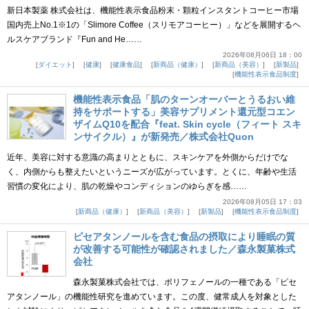
新日本製薬 株式会社は、機能性表示食品粉末・顆粒インスタントコーヒー市場
国内売上No.1※1の「Slimore Coffee（スリモアコーヒー）」などを展開するヘ
ルスケアブランド『Fun and He……
2026年08月06日 18：00
ダイエット
健康
健康食品
新商品（健康）
新商品（美容）
新製品
機能性表示食品制度
機能性表示食品「肌のターンオーバーとうるおい維
持をサポートする」美容サプリメント還元型コエン
ザイムQ10を配合『feat. Skin cycle（フィート スキ
ンサイクル）』が新発売／株式会社Quon
近年、美容に対する意識の高まりとともに、スキンケアを外側からだけでな
く、内側からも整えたいというニーズが広がっています。とくに、年齢や生活
習慣の変化により、肌の乾燥やコンディションのゆらぎを感……
2026年08月05日 17：03
新商品（健康）
新商品（美容）
新製品
機能性表示食品制度
ピセアタンノールを含む食品の摂取により睡眠の質
が改善する可能性が確認されました／森永製菓株式
会社
森永製菓株式会社では、ポリフェノールの一種である「ピセ
アタンノール」の機能性研究を進めています。この度、健常成人を対象とした