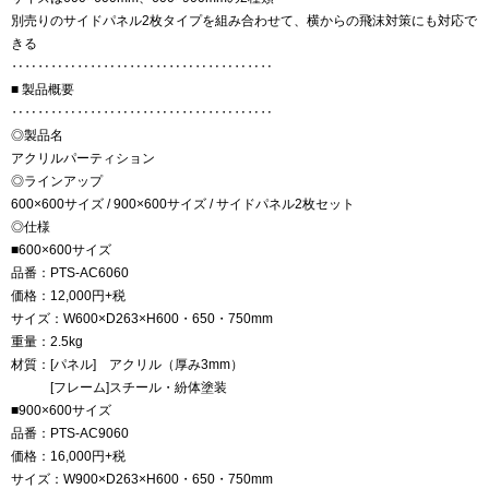
別売りのサイドパネル2枚タイプを組み合わせて、横からの飛沫対策にも対応で
きる
‥‥‥‥‥‥‥‥‥‥‥‥‥‥‥‥‥‥‥‥
■ 製品概要
‥‥‥‥‥‥‥‥‥‥‥‥‥‥‥‥‥‥‥‥
◎製品名
アクリルパーティション
◎ラインアップ
600×600サイズ / 900×600サイズ / サイドパネル2枚セット
◎仕様
■600×600サイズ
品番：PTS-AC6060
価格：12,000円+税
サイズ：W600×D263×H600・650・750mm
重量：2.5kg
材質：[パネル] アクリル（厚み3mm）
[フレーム]スチール・紛体塗装
■900×600サイズ
品番：PTS-AC9060
価格：16,000円+税
サイズ：W900×D263×H600・650・750mm