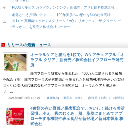
『PLUSカルピス カラダクレンジング』新発売／アサヒ飲料株式会社
～老化という摂理に告ぐ。～ 100年美肌への想いを込めた最高峰
（※1）の高機能エッセンスクリーム「AQ ミリオリティ ザ クリーム デ
コラシオン」を発売／株式会社コーセー
リリースの最新ニュース
オーラルケアと腸活を1粒で。Wケアチュアブル「オ
ラフル クリア」新発売／株式会社イブフローラ研究
所
腸内フローラ研究から生まれた、400万人に愛される乳酸菌
を配合（※） 腸内フローラの研究開発から生まれた乳酸菌AD株®を用いた製品
づくりに取り組む株式会社イブフローラ研究所は、オーラルケアと腸活を
サ……
2026年08月06日 18：21
健康食品
新商品（健康）
新商品（美容）
新製品
4種類の赤い野菜と果実配合で、おいしく続ける美活
習慣。冷え、脚のむくみ、肌、脂肪にまとめてアプ
ローチする機能性表示食品が新登場／新日本製薬 株
式会社