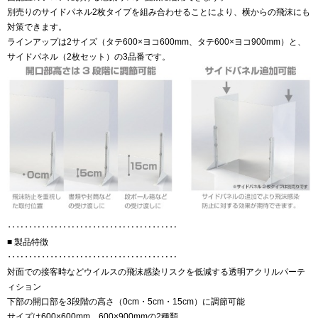
別売りのサイドパネル2枚タイプを組み合わせることにより、横からの飛沫にも
対策できます。
ラインアップは2サイズ（タテ600×ヨコ600mm、タテ600×ヨコ900mm）と、
サイドパネル（2枚セット）の3品番です。
‥‥‥‥‥‥‥‥‥‥‥‥‥‥‥‥‥‥‥‥
■ 製品特徴
‥‥‥‥‥‥‥‥‥‥‥‥‥‥‥‥‥‥‥‥
対面での接客時などウイルスの飛沫感染リスクを低減する透明アクリルパーテ
ィション
下部の開口部を3段階の高さ（0cm・5cm・15cm）に調節可能
サイズは600×600mm、600×900mmの2種類