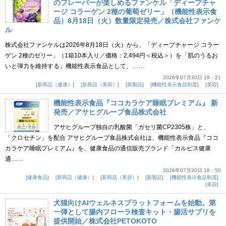
のフレーバーが楽しめるファンケル「ディープチャ
ージ コラーゲン 2種の葡萄ゼリー」（機能性表示食
品）8月18日（火）数量限定発売／株式会社ファンケ
ル
株式会社ファンケルは2026年8月18日（火）から、「ディープチャージ コラー
ゲン 2種のゼリー」（1箱10本入り／価格：2,494円＜税込＞）を「肌のうるお
いと弾力を維持する」機能性表示食品として、……
2026年07月30日 19：21
新商品（健康）
新商品（美容）
新製品
機能性表示食品制度
美容
機能性表示食品『ココカラケア睡眠プレミアム』 新
発売／アサヒグループ食品株式会社
アサヒグループ独自の乳酸菌「ガセリ菌CP2305株」と、
「クロセチン」を配合 アサヒグループ食品株式会社は、機能性表示食品『ココ
カラケア睡眠プレミアム』を、健康食品の通信販売ブランド「カルピス健康
通……
2026年07月30日 18：50
健康食品
新商品（健康）
新商品（美容）
新製品
機能性表示食品制度
美容
犬猫向けAIウェルネスプラットフォームを始動。第
一弾として腸内フローラ検査キット・腸活サプリを
提供開始／株式会社PETOKOTO