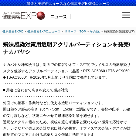
健康と美容のニュースなら健康美容EXPOニュース
健康美容EXPO
健康美容EXPOニュース
リリース：TOP
その他.
飛沫感染対策用透明ア
飛沫感染対策用透明アクリルパーティションを発売/
ナカバヤシ
ナカバヤシ株式会社は、対面での接客やオフィス空間でウイルスの飛沫感染リ
スクを低減するアクリルパーティション（品番：PTS-AC6060 / PTS-AC9060
/PTS-AC3060）を2020年5月上旬より全国にて発売しています。
‥‥‥‥‥‥‥‥‥‥‥‥‥‥‥‥‥‥‥‥
■ 用途に合わせて高さを変えて感染対策
‥‥‥‥‥‥‥‥‥‥‥‥‥‥‥‥‥‥‥‥
対面での接客・作業時などに使える透明パーティションです。
開口部を3段階の高さ（0cm・5cm・15cm）に調節ができ、書類や段ボール箱
の受け渡しなど、状況に合わせて飛沫感染対策を施せます。
透明なアクリル素材のため、視線を遮らず通常と変わらない感覚で応対がで
き、レジなど小売店の会計や窓口対応の接客、オフィスでの会議・デスクが対
面配置のフロアにおける感染リスク低減に活用できます。