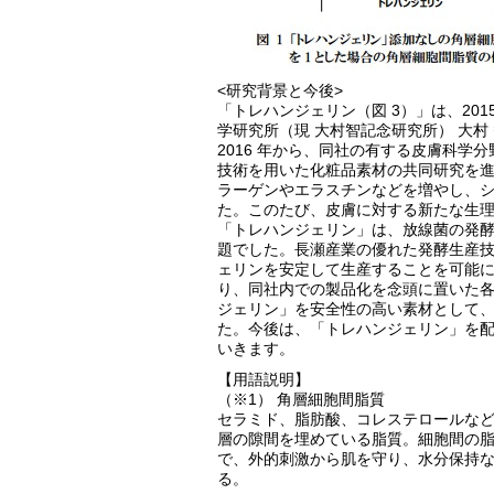
<研究背景と今後>
「トレハンジェリン（図 3）」は、20
学研究所（現 大村智記念研究所） 大村 
2016 年から、同社の有する皮膚科
技術を用いた化粧品素材の共同研究を
ラーゲンやエラスチンなどを増やし、
た。このたび、皮膚に対する新たな生
「トレハンジェリン」は、放線菌の発
題でした。長瀬産業の優れた発酵生産
ェリンを安定して生産することを可能
り、同社内での製品化を念頭に置いた
ジェリン」を安全性の高い素材として
た。今後は、「トレハンジェリン」を
いきます。
【用語説明】
（※1） 角層細胞間脂質
セラミド、脂肪酸、コレステロールな
層の隙間を埋めている脂質。細胞間の
で、外的刺激から肌を守り、水分保持
る。