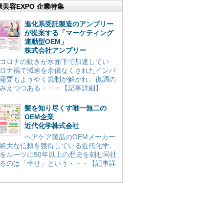
康美容EXPO 企業特集
進化系受託製造のアンプリー
が提案する「マーケティング
連動型OEM」
株式会社アンプリー
コロナの動きが水面下で加速してい
ロナ禍で減速を余儀なくされたインバ
需要もようやく規制が解かれ、復調の
みえつつある・・・【記事詳細】
髪を知り尽くす唯一無二の
OEM企業
近代化学株式会社
ヘアケア製品のOEMメーカー
絶大な信頼を獲得している近代化学。
をルーツに90年以上の歴史を刻む同社
るのは「幸せ」という・・・【記事詳