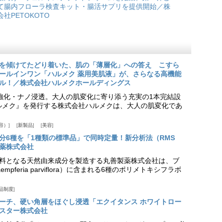
て腸内フローラ検査キット・腸活サプリを提供開始／株
会社PETOKOTO
を傾けてたどり着いた、肌の「薄層化」への答え こすら
ールインワン「ハルメク 薬用美肌液」が、さらなる高機能
ル！／株式会社ハルメクホールディングス
ア強化・ナノ浸透。大人の肌変化に寄り添う充実の1本完結設
『ハルメク』を発行する株式会社ハルメクは、大人の肌変化であ
容）
新製品
美容
分6種を「1種類の標準品」で同時定量！新分析法（RMS
薬株式会社
料となる天然由来成分を製造する丸善製薬株式会社は、ブ
pferia parviflora）に含まれる6種のポリメトキシフラボ
品制度
プローチ、硬い角層をほぐし浸透「エクイタンス ホワイトロー
スター株式会社