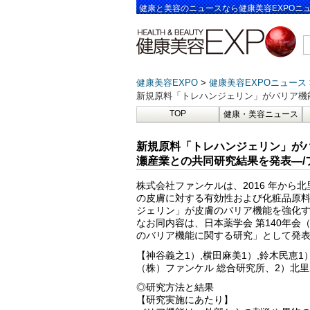
健康と美容のニュースなら健康美容EXPOニ
健康美容EXPO
健康美容EXPOニュース
新規原料「トレハンジェリン」がバリア機
TOP
健康・美容ニュース
新規原料「トレハンジェリン」が
瀬産業との共同研究結果を発表―/
株式会社ファンケルは、2016 年か
の皮膚に対する有効性および化粧品原
ジェリン」が皮膚のバリア機能を強化
なお同内容は、日本薬学会 第140年会（2
のバリア機能に関する研究」として発
【神谷義之1）,横田麻美1）,鈴木民恵1）
（株）ファンケル 総合研究所、2）北里
◎研究方法と結果
【研究実施にあたり】