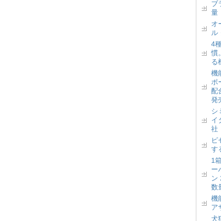
ブ
量
オ
ル
4
慣
る
機
ポ
配
発
シ
イ
社
ピ
す
1
ー
ン
数
機
ア
犬