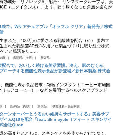
美白有効成分「リノレックS」配合～ サンスターグループは、美
ANCE（エクイタンス）」より、硬く厚くなった角層を柔らか
1粒で。Wケアチュアブル「オラフル クリア」新発売／株式
所
生まれた、400万人に愛される乳酸菌を配合（※） 腸内フ
生まれた乳酸菌AD株®を用いた製品づくりに取り組む株式
ケアと腸活をサ……
健康）
新商品（美容）
新製品
実配合で、おいしく続ける美活習慣。冷え、脚のむくみ、
プローチする機能性表示食品が新登場／新日本製薬 株式会
は、機能性表示食品粉末・顆粒インスタントコーヒー市場国
offee（スリモアコーヒー）」などを展開するヘルスケアブランド
康）
新商品（美容）
新製品
機能性表示食品制度
ターンオーバーとうるおい維持をサポートする」美容サプ
Q10を配合『feat. Skin cycle（フィート スキンサイ
式会社Quon
識の高まりとともに、スキンケアを外側からだけでなく、