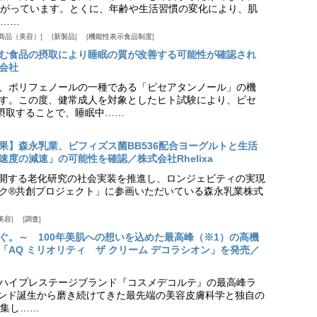
がっています。とくに、年齢や生活習慣の変化により、肌
……
商品（美容）
新製品
機能性表示食品制度
む食品の摂取により睡眠の質が改善する可能性が確認され
会社
、ポリフェノールの一種である「ピセアタンノール」の機
す。この度、健常成人を対象としたヒト試験により、ピセ
摂取することで、睡眠中……
果】森永乳業、ビフィズス菌BB536配合ヨーグルトと生活
度の減速」の可能性を確認／株式会社Rhelixa
aが展開する老化研究の社会実装を推進し、ロンジェビティの実現
ク®共創プロジェクト」に参画いただいている森永乳業株式
美容
調査
ぐ。～ 100年美肌への想いを込めた最高峰（※1）の高機
「AQ ミリオリティ ザ クリーム デコラシオン」を発売／
ハイプレステージブランド『コスメデコルテ』の最高峰ラ
ランド誕生から磨き続けてきた最先端の美容皮膚科学と独自の
集し……