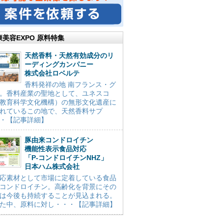
康美容EXPO 原料特集
天然香料・天然有効成分のリ
ーディングカンパニー
株式会社ロベルテ
香料発祥の地 南フランス・グ
。香料産業の聖地として、ユネスコ
教育科学文化機構）の無形文化遺産に
れているこの地で、天然香料サプ
・【記事詳細】
豚由来コンドロイチン
機能性表示食品対応
「P-コンドロイチンNHZ」
日本ハム株式会社
応素材として市場に定着している食品
コンドロイチン。高齢化を背景にその
は今後も持続することが見込まれる。
た中、原料に対し・・・【記事詳細】