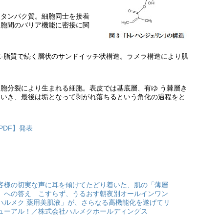
るタンパク質。細胞同士を接着
細胞間のバリア機能に密接に関
-水-脂質で続く層状のサンドイッチ状構造。ラメラ構造により肌
胞分裂により生まれる細胞。表皮では基底層、有ゆ う棘層き
ていき、最後は垢となって剥がれ落ちるという角化の過程をと
PDF】発表
客様の切実な声に耳を傾けてたどり着いた、肌の「薄層
」への答え こすらず、うるおす朝夜別オールインワン
ハルメク 薬用美肌液」が、さらなる高機能化を遂げてリ
ューアル！／株式会社ハルメクホールディングス