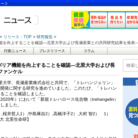
ュース
リリース：TOP
研究報告
能を向上することを確認―北里大学および長瀬産業との共同研究結果を発表―
行政ニュース
プレスリリース
コラム
バリア機能を向上することを確認―北里大学および長
ファンケル
ら北里大学、長瀬産業株式会社と共同で、「トレハンジェリン」
料開発に関する研究を進めていました。このたび、「トレハン
することを確認しました。
020年）において「新規トレハロース化合物（trehangelin）
表しました。
,桜井哲人1）,中島琢自2）,高橋洋子2）,大村 智2） 1）
大 北里生命研】