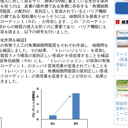
の侵入に対して肌を守り、身体の内側に蓄えている水分を保持
割を担うのは、皮膚の最外層である角層に存在する「角層細胞
間脂質」の配列が、規則正しく形成されているとバリア機能
の層である 顆粒層かりゅうそうには、細胞同士を接着させて
ローディン 1（※2）」が存在します。この「クローディン
健
部からの物質の侵入を防ぐのに重要であり、バリア機能にも
内容を踏まえ、以下の研究を行いました。
強化作用を確認】
加の有無で人工の角層細胞間脂質をそれぞれ作成し、細胞間を
を確認しました。その結果、「トレハンジェリン」を添加し
ラース
脂質ラメラ構造の規則正しい形成が 8 倍促進することを確認
（国連
表皮角化細胞（※4）にも、「トレハンジェリン」の添加の有無
登録さ
ローディン 1」のタンパク質発現量が促進されていることを
ラ・・
ら「トレハンジェリン」は、角層細胞間脂質の規則正しい形成
クローディン 1」の発現量を促進することが分かり、結果と
できました。
関節対
原料の
ニーズ
そうし