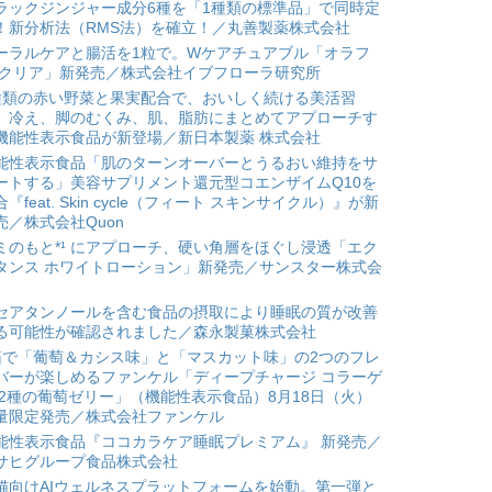
ラックジンジャー成分6種を「1種類の標準品」で同時定
！新分析法（RMS法）を確立！／丸善製薬株式会社
ーラルケアと腸活を1粒で。Wケアチュアブル「オラフ
 クリア」新発売／株式会社イブフローラ研究所
種類の赤い野菜と果実配合で、おいしく続ける美活習
。冷え、脚のむくみ、肌、脂肪にまとめてアプローチす
機能性表示食品が新登場／新日本製薬 株式会社
能性表示食品「肌のターンオーバーとうるおい維持をサ
ートする」美容サプリメント還元型コエンザイムQ10を
合『feat. Skin cycle（フィート スキンサイクル）』が新
売／株式会社Quon
ミのもと*¹ にアプローチ、硬い角層をほぐし浸透「エク
タンス ホワイトローション」新発売／サンスター株式会
セアタンノールを含む食品の摂取により睡眠の質が改善
る可能性が確認されました／森永製菓株式会社
箱で「葡萄＆カシス味」と「マスカット味」の2つのフレ
バーが楽しめるファンケル「ディープチャージ コラーゲ
 2種の葡萄ゼリー」（機能性表示食品）8月18日（火）
量限定発売／株式会社ファンケル
能性表示食品『ココカラケア睡眠プレミアム』 新発売／
サヒグループ食品株式会社
猫向けAIウェルネスプラットフォームを始動。第一弾と