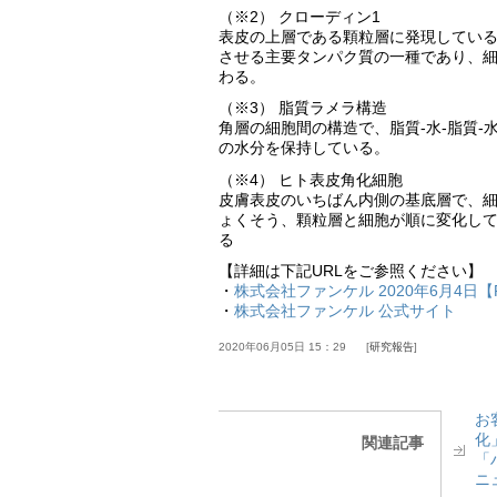
（※2） クローディン1
表皮の上層である顆粒層に発現してい
させる主要タンパク質の一種であり、
わる。
（※3） 脂質ラメラ構造
角層の細胞間の構造で、脂質-水-脂質
の水分を保持している。
（※4） ヒト表皮角化細胞
皮膚表皮のいちばん内側の基底層で、細
ょくそう、顆粒層と細胞が順に変化し
る
【詳細は下記URLをご参照ください】
・
株式会社ファンケル 2020年6月4日【
・
株式会社ファンケル 公式サイト
2020年06月05日 15：29
研究報告
お
化
関連記事
「
ニ