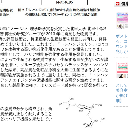
健
15 年にノーベル生理学医学賞を受賞した北里大学 北里生命科
智 博士の研究グループが 2013 年に発見した物質です。
ポスト
学分野の評価技術と、長瀬産業の生産技術を相互に共有し、発酵
る。コ
進めてまいりました。これまで、「トレハンジェリン」にはコ
ウンド
シワを改善する高い抗老化作用があることを報告してきまし
兆しが
理機能として、バリア機能を強化する作用を発見しました。
酵によって生産される物質ですが、生産する量が少ないのが課
技術を用い、グループ会社のナガセケムテックスがトレハンジ
にした結果、高品質な化粧品原料を大量に生産できるようにな
各種試験が実施されるまでに至りました。同社は、「トレハン
、アンチエイジングや保湿機能に関する研究を進めてきまし
配合した製品化に向け、よりスピード感を持って開発を行って
として
美容室
が掲げ
細】
どの脂質成分から構成され、角
脂質が規則正しく配列すること
などのバリア機能を果たしてい