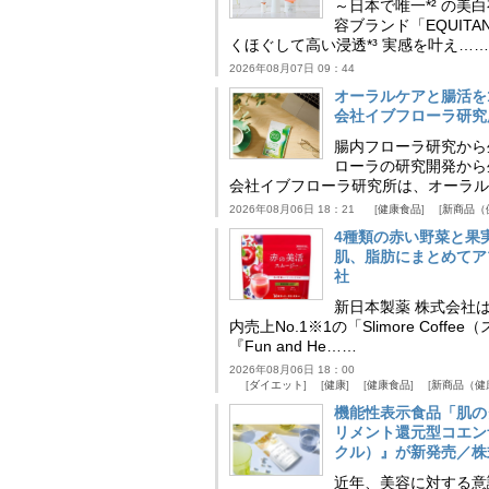
～日本で唯一*² の
容ブランド「EQUIT
くほぐして高い浸透*³ 実感を叶え……
2026年08月07日 09：44
オーラルケアと腸活を
会社イブフローラ研究
腸内フローラ研究から
ローラの研究開発から
会社イブフローラ研究所は、オーラル
2026年08月06日 18：21
健康食品
新商品（
4種類の赤い野菜と果
肌、脂肪にまとめてア
社
新日本製薬 株式会社
内売上No.1※1の「Slimore C
『Fun and He……
2026年08月06日 18：00
ダイエット
健康
健康食品
新商品（健
機能性表示食品「肌の
リメント還元型コエンザイム
クル）』が新発売／株
近年、美容に対する意