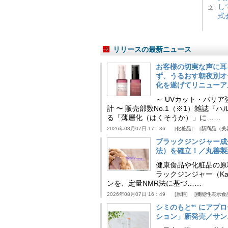
し
式
リリースの最新ニュース
お客様の切実な声に耳
ず、うるおす朝夜別オ
化を遂げてリニューア
～ UVカット・バリ
計 〜 販売部数No.1（※1）雑誌
る「薄層化（はくそうか）」に……
2026年08月07日 17：36
化粧品
新商品（美
ブラックジンジャー成
法）を確立！／丸善製
健康食品や化粧品の原
ラックジンジャー（Kaem
ンを、定量NMR法に基づ……
2026年08月07日 16：49
原料
機能性表示食
シミのもと*¹ にア
ション」新発売／サン