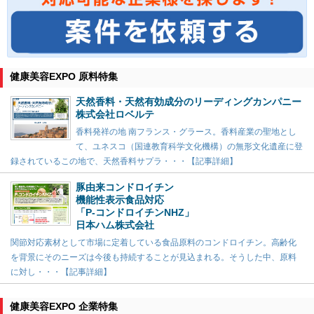
健康美容EXPO 原料特集
天然香料・天然有効成分のリーディングカンパニー
株式会社ロベルテ
香料発祥の地 南フランス・グラース。香料産業の聖地とし
て、ユネスコ（国連教育科学文化機構）の無形文化遺産に登
録されているこの地で、天然香料サプラ・・・【記事詳細】
豚由来コンドロイチン
機能性表示食品対応
「P-コンドロイチンNHZ」
日本ハム株式会社
関節対応素材として市場に定着している食品原料のコンドロイチン。高齢化
を背景にそのニーズは今後も持続することが見込まれる。そうした中、原料
に対し・・・【記事詳細】
健康美容EXPO 企業特集