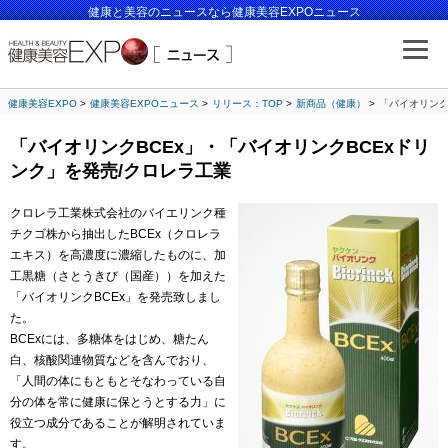
健康と美容のニュースなら健康美容EXPOニュース
健康美容EXPO
健康美容EXPOニュース
リリース：TOP
新商品（健康）
「バイオリンク
「バイオリンクBCEx」・「バイオリンクBCExドリ
ンク」を発売/クロレラ工業
クロレラ工業株式会社のバイエリンク種
チクゴ株から抽出したBCEx（クロレラ
エキス）を高濃度に濃縮したものに、加
工黒糖（さとうきび（国産））を加えた
「バイオリンクBCEx」を発売致しまし
た。
BCExには、多糖体をはじめ、糖たん
白、核酸関連物質などを含んでおり、
「人間の体にもともとそなわっている自
分の体を常に健康に保とうとする力」に
役立つ成分であることが解明されていま
す。