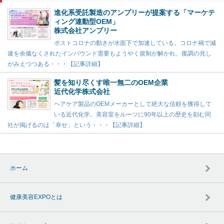
進化系受託製造のアンプリーが提案する「マーケテ
ィング連動型OEM」
株式会社アンプリー
ポストコロナの動きが水面下で加速している。コロナ禍で減
速を余儀なくされたインバウンド需要もようやく規制が解かれ、復調の兆し
がみえつつある・・・【記事詳細】
髪を知り尽くす唯一無二のOEM企業
近代化学株式会社
ヘアケア製品のOEMメーカーとして絶大な信頼を獲得して
いる近代化学。美容室をルーツに90年以上の歴史を刻む同
社が掲げるのは「幸せ」という・・・【記事詳細】
ホーム
健康美容EXPOとは