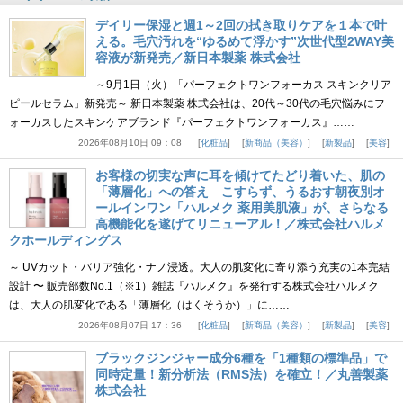
デイリー保湿と週1～2回の拭き取りケアを１本で叶
える。毛穴汚れを“ゆるめて浮かす”次世代型2WAY美
容液が新発売／新日本製薬 株式会社
～9月1日（火）「パーフェクトワンフォーカス スキンクリア
ピールセラム」新発売～ 新日本製薬 株式会社は、20代～30代の毛穴悩みにフ
ォーカスしたスキンケアブランド『パーフェクトワンフォーカス』……
2026年08月10日 09：08
化粧品
新商品（美容）
新製品
美容
お客様の切実な声に耳を傾けてたどり着いた、肌の
「薄層化」への答え こすらず、うるおす朝夜別オ
ールインワン「ハルメク 薬用美肌液」が、さらなる
高機能化を遂げてリニューアル！／株式会社ハルメ
クホールディングス
～ UVカット・バリア強化・ナノ浸透。大人の肌変化に寄り添う充実の1本完結
設計 〜 販売部数No.1（※1）雑誌『ハルメク』を発行する株式会社ハルメク
は、大人の肌変化である「薄層化（はくそうか）」に……
2026年08月07日 17：36
化粧品
新商品（美容）
新製品
美容
ブラックジンジャー成分6種を「1種類の標準品」で
同時定量！新分析法（RMS法）を確立！／丸善製薬
株式会社