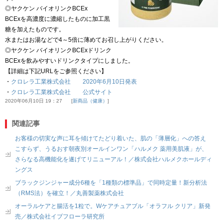
◎ヤクケン バイオリンクBCEx
BCExを高濃度に濃縮したものに加工黒
糖を加えたものです。
水またはお湯などで4～5倍に薄めてお召し上がりください。
◎ヤクケン バイオリンクBCExドリンク
BCExを飲みやすいドリンクタイプにしました。
【詳細は下記URLをご参照ください】
・
クロレラ工業株式会社 2020年6月10日発表
・
クロレラ工業株式会社 公式サイト
2020年06月10日 19：27
新商品（健康）
関連記事
お客様の切実な声に耳を傾けてたどり着いた、肌の「薄層化」への答え
こすらず、うるおす朝夜別オールインワン「ハルメク 薬用美肌液」が、
さらなる高機能化を遂げてリニューアル！／株式会社ハルメクホールディ
ングス
ブラックジンジャー成分6種を「1種類の標準品」で同時定量！新分析法
（RMS法）を確立！／丸善製薬株式会社
オーラルケアと腸活を1粒で。Wケアチュアブル「オラフル クリア」新発
売／株式会社イブフローラ研究所