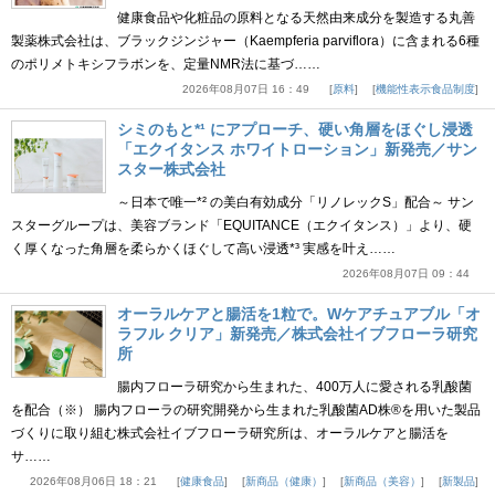
健康食品や化粧品の原料となる天然由来成分を製造する丸善
製薬株式会社は、ブラックジンジャー（Kaempferia parviflora）に含まれる6種
のポリメトキシフラボンを、定量NMR法に基づ……
2026年08月07日 16：49
原料
機能性表示食品制度
シミのもと*¹ にアプローチ、硬い角層をほぐし浸透
「エクイタンス ホワイトローション」新発売／サン
スター株式会社
～日本で唯一*² の美白有効成分「リノレックS」配合～ サン
スターグループは、美容ブランド「EQUITANCE（エクイタンス）」より、硬
く厚くなった角層を柔らかくほぐして高い浸透*³ 実感を叶え……
2026年08月07日 09：44
オーラルケアと腸活を1粒で。Wケアチュアブル「オ
ラフル クリア」新発売／株式会社イブフローラ研究
所
腸内フローラ研究から生まれた、400万人に愛される乳酸菌
を配合（※） 腸内フローラの研究開発から生まれた乳酸菌AD株®を用いた製品
づくりに取り組む株式会社イブフローラ研究所は、オーラルケアと腸活を
サ……
2026年08月06日 18：21
健康食品
新商品（健康）
新商品（美容）
新製品