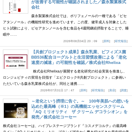
が改善する可能性が確認されました／森永製菓株式
会社
森永製菓株式会社では、ポリフェノールの一種である「ピセ
アタンノール」の機能性研究を進めています。この度、健常成人を対象とした
ヒト試験により、ピセアタンノールを含む食品を4週間継続摂取することで、睡
眠中……
2026年08月04日 20：09
原料
研究報告
【共創プロジェクト成果】森永乳業、ビフィズス菌
BB536配合ヨーグルトと生活習慣改善による「老化
速度の減速」の可能性を確認／株式会社Rhelixa
株式会社Rhelixaが展開する老化研究の社会実装を推進し、
ロンジェビティの実現を目指す「エピクロック®共創プロジェクト」に参画い
ただいている森永乳業株式会社が、同社と連携……
2026年07月31日 17：47
原料
研究報告
美容
調査
～老化という摂理に告ぐ。～ 100年美肌への想いを
込めた最高峰（※1）の高機能エッセンスクリーム
「AQ ミリオリティ ザ クリーム デコラシオン」を
発売／株式会社コーセー
株式会社コーセーは、ハイプレステージブランド『コスメデコルテ』の最高峰