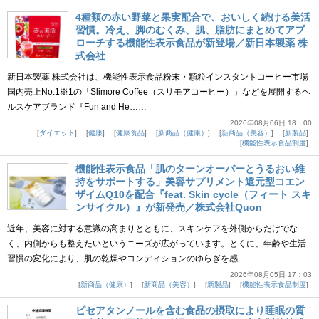
4種類の赤い野菜と果実配合で、おいしく続ける美活
習慣。冷え、脚のむくみ、肌、脂肪にまとめてアプ
ローチする機能性表示食品が新登場／新日本製薬 株
式会社
新日本製薬 株式会社は、機能性表示食品粉末・顆粒インスタントコーヒー市場
国内売上No.1※1の「Slimore Coffee（スリモアコーヒー）」などを展開するヘ
ルスケアブランド『Fun and He……
2026年08月06日 18：00
ダイエット
健康
健康食品
新商品（健康）
新商品（美容）
新製品
機能性表示食品制度
機能性表示食品「肌のターンオーバーとうるおい維
持をサポートする」美容サプリメント還元型コエン
ザイムQ10を配合『feat. Skin cycle（フィート スキ
ンサイクル）』が新発売／株式会社Quon
近年、美容に対する意識の高まりとともに、スキンケアを外側からだけでな
く、内側からも整えたいというニーズが広がっています。とくに、年齢や生活
習慣の変化により、肌の乾燥やコンディションのゆらぎを感……
2026年08月05日 17：03
新商品（健康）
新商品（美容）
新製品
機能性表示食品制度
ピセアタンノールを含む食品の摂取により睡眠の質