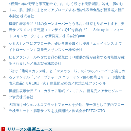
4種類の赤い野菜と果実配合で、おいしく続ける美活習慣。冷え、脚のむ
くみ、肌、脂肪にまとめてアプローチする機能性表示食品が新登場／新日
本製薬 株式会社
機能性表示食品「肌のターンオーバーとうるおい維持をサポートする」美
容サプリメント還元型コエンザイムQ10を配合『feat. Skin cycle（フィー
ト スキンサイクル）』が新発売／株式会社Quon
シミのもと*¹ にアプローチ、硬い角層をほぐし浸透「エクイタンス ホワ
イトローション」新発売／サンスター株式会社
ピセアタンノールを含む食品の摂取により睡眠の質が改善する可能性が確
認されました／森永製菓株式会社
1箱で「葡萄＆カシス味」と「マスカット味」の2つのフレーバーが楽しめ
るファンケル「ディープチャージ コラーゲン 2種の葡萄ゼリー」（機能性
表示食品）8月18日（火）数量限定発売／株式会社ファンケル
機能性表示食品『ココカラケア睡眠プレミアム』 新発売／アサヒグルー
プ食品株式会社
犬猫向けAIウェルネスプラットフォームを始動。第一弾として腸内フロー
ラ検査キット・腸活サプリを提供開始／株式会社PETOKOTO
リリースの最新ニュース