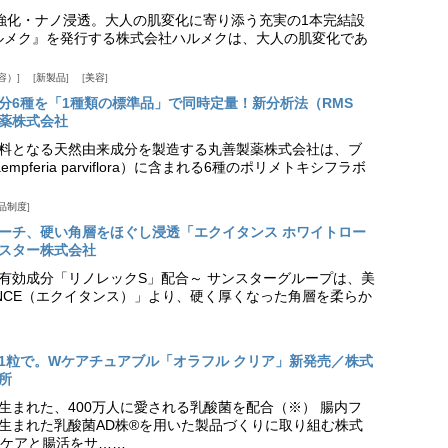
ア強化・ナノ浸透。大人の肌変化に寄り添う充実の1本完結設
『ハルメク』を発行する株式会社ハルメクは、大人の肌変化であ
容）
新製品
美容
分6種を「1種類の標準品」で同時定量！新分析法（RMS
薬株式会社
料となる天然由来成分を製造する丸善製薬株式会社は、ブ
pferia parviflora）に含まれる6種のポリメトキシフラボ
品制度
プローチ、硬い角層をほぐし浸透「エクイタンス ホワイトロー
スター株式会社
美白有効成分「リノレックS」配合～ サンスターグループは、美
ANCE（エクイタンス）」より、硬く厚くなった角層を柔らか
1粒で。Wケアチュアブル「オラフル クリア」新発売／株式
所
生まれた、400万人に愛される乳酸菌を配合（※） 腸内フ
生まれた乳酸菌AD株®を用いた製品づくりに取り組む株式
ケアと腸活をサ……