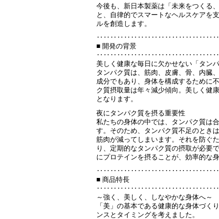
今後も、新日本製薬は「未来をつくる
と、自律的でスマートなヘルスケアを
ルを創造します。
‥‥‥‥‥‥‥‥‥‥‥‥‥‥‥‥‥
■ 開発の背景
‥‥‥‥‥‥‥‥‥‥‥‥‥‥‥‥‥
美しく健康な毎日に欠かせない「タン
タンパク質は、筋肉、皮膚、骨、内臓
成分でもあり、身体を構成するために
ク質摂取量は年々減少傾向。美しく健
となります。
夜にタンパク質を摂る重要性
私たちの身体の中では、タンパク質は
す。そのため、タンパク質不足のとき
筋肉が減ってしまいます。それを防ぐ
り、定期的なタンパク質の摂取が必要
にプロテインを摂ることが、効率的な
‥‥‥‥‥‥‥‥‥‥‥‥‥‥‥‥‥
■ 商品特長
‥‥‥‥‥‥‥‥‥‥‥‥‥‥‥‥‥
～強く、美しく、しなやかな身体へ～
「美」の基本である健康的な身体づく
ンスとタイミングを考えました。