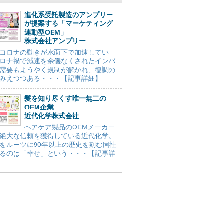
進化系受託製造のアンプリー
が提案する「マーケティング
連動型OEM」
株式会社アンプリー
コロナの動きが水面下で加速してい
ロナ禍で減速を余儀なくされたインバ
需要もようやく規制が解かれ、復調の
みえつつある・・・【記事詳細】
髪を知り尽くす唯一無二の
OEM企業
近代化学株式会社
ヘアケア製品のOEMメーカー
絶大な信頼を獲得している近代化学。
をルーツに90年以上の歴史を刻む同社
るのは「幸せ」という・・・【記事詳