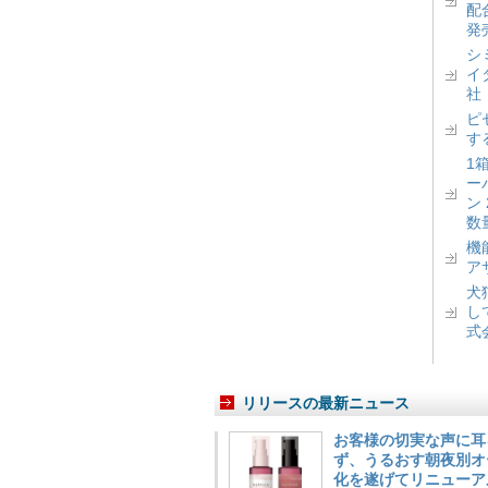
配
発
シ
イ
社
ピ
す
1
ー
ン
数
機
ア
犬
し
式
リリースの最新ニュース
お客様の切実な声に耳
ず、うるおす朝夜別オ
化を遂げてリニューア