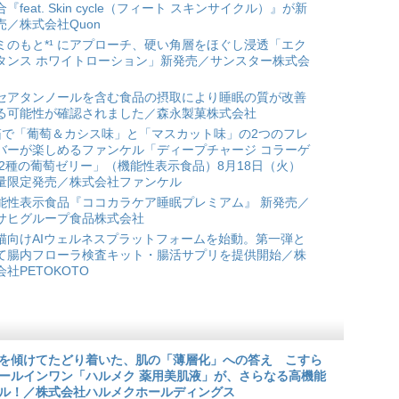
合『feat. Skin cycle（フィート スキンサイクル）』が新
売／株式会社Quon
ミのもと*¹ にアプローチ、硬い角層をほぐし浸透「エク
タンス ホワイトローション」新発売／サンスター株式会
セアタンノールを含む食品の摂取により睡眠の質が改善
る可能性が確認されました／森永製菓株式会社
箱で「葡萄＆カシス味」と「マスカット味」の2つのフレ
バーが楽しめるファンケル「ディープチャージ コラーゲ
 2種の葡萄ゼリー」（機能性表示食品）8月18日（火）
量限定発売／株式会社ファンケル
能性表示食品『ココカラケア睡眠プレミアム』 新発売／
サヒグループ食品株式会社
猫向けAIウェルネスプラットフォームを始動。第一弾と
て腸内フローラ検査キット・腸活サプリを提供開始／株
会社PETOKOTO
を傾けてたどり着いた、肌の「薄層化」への答え こすら
ールインワン「ハルメク 薬用美肌液」が、さらなる高機能
ル！／株式会社ハルメクホールディングス