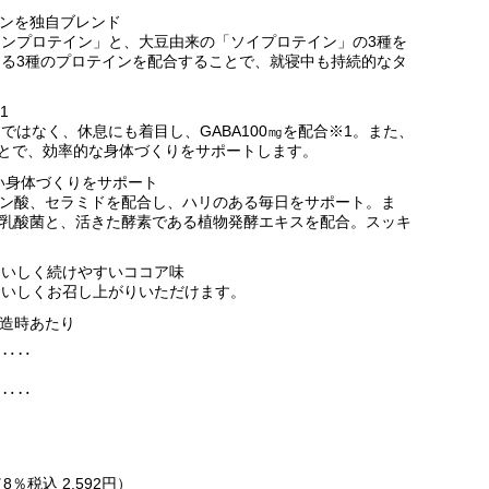
インを独自ブレンド
ンプロテイン」と、大豆由来の「ソイプロテイン」の3種を
る3種のプロテインを配合することで、就寝中も持続的なタ
。
1
はなく、休息にも着目し、GABA100㎎を配合※1。また、
ことで、効率的な身体づくりをサポートします。
い身体づくりをサポート
ルロン酸、セラミドを配合し、ハリのある毎日をサポート。ま
物性乳酸菌と、活きた酵素である植物発酵エキスを配合。スッキ
。
。おいしく続けやすいココア味
おいしくお召し上がりいただけます。
 製造時あたり
‥‥‥
‥‥‥
（8％税込 2,592円）