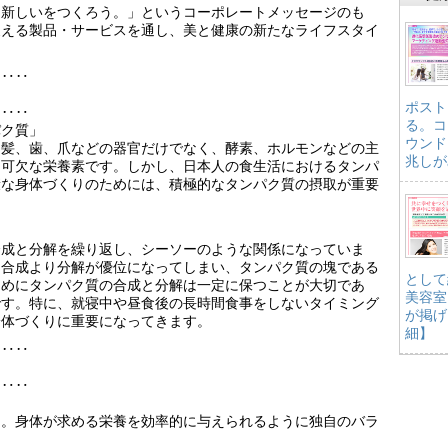
、新しいをつくろう。」というコーポレートメッセージのも
支える製品・サービスを通し、美と健康の新たなライフスタイ
‥‥‥
ポスト
‥‥‥
る。コ
パク質」
ウンド
、髪、歯、爪などの器官だけでなく、酵素、ホルモンなどの主
兆しが
不可欠な栄養素です。しかし、日本人の食生活におけるタンパ
康な身体づくりのためには、積極的なタンパク質の摂取が重要
合成と分解を繰り返し、シーソーのような関係になっていま
は合成より分解が優位になってしまい、タンパク質の塊である
として
ためにタンパク質の合成と分解は一定に保つことが大切であ
美容室
です。特に、就寝中や昼食後の長時間食事をしないタイミング
が掲げ
身体づくりに重要になってきます。
細】
‥‥‥
‥‥‥
り。身体が求める栄養を効率的に与えられるように独自のバラ