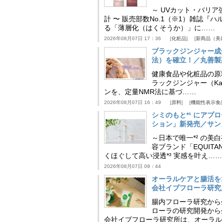
～ UVカット・バリ
計 〜 販売部数No.1（※1）雑誌
る「薄層化（はくそうか）」に……
2026年08月07日 17：36
化粧品
新商品（美
ブラックジンジャー成
法）を確立！／丸善製
健康食品や化粧品の原
ラックジンジャー（Kaem
ンを、定量NMR法に基づ……
2026年08月07日 16：49
原料
機能性表示食
シミのもと*¹ にア
ション」新発売／サン
～日本で唯一*² の
容ブランド「EQUIT
くほぐして高い浸透*³ 実感を叶え……
2026年08月07日 09：44
オーラルケアと腸活を
会社イブフローラ研究
腸内フローラ研究から
ローラの研究開発から
会社イブフローラ研究所は、オーラル