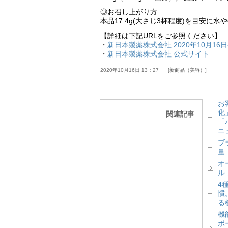
◎お召し上がり方
本品17.4g(大さじ3杯程度)を目安に
【詳細は下記URLをご参照ください】
・
新日本製薬株式会社 2020年10月16
・
新日本製薬株式会社 公式サイト
2020年10月16日 13：27
新商品（美容）
お
化
関連記事
「
ニ
ブ
量
オ
ル
4
慣
る
機
ポ