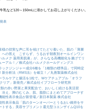
水や牛乳など120～150mLに溶かしてお召し上がりください。
日発表
客様の切実な声に耳を傾けてたどり着いた、肌の「薄層
」への答え こすらず、うるおす朝夜別オールインワン
ハルメク 薬用美肌液」が、さらなる高機能化を遂げてリ
ューアル！／株式会社ハルメクホールディングス
ラックジンジャー成分6種を「1種類の標準品」で同時定
！新分析法（RMS法）を確立！／丸善製薬株式会社
ーラルケアと腸活を1粒で。Wケアチュアブル「オラフ
 クリア」新発売／株式会社イブフローラ研究所
種類の赤い野菜と果実配合で、おいしく続ける美活習
。冷え、脚のむくみ、肌、脂肪にまとめてアプローチす
機能性表示食品が新登場／新日本製薬 株式会社
能性表示食品「肌のターンオーバーとうるおい維持をサ
ートする」美容サプリメント還元型コエンザイムQ10を