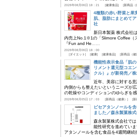
2026年08月06日 18：21
健康食品
新商品（
4種類の赤い野菜と果
肌、脂肪にまとめてア
社
新日本製薬 株式会社
内売上No.1※1の「Slimore C
『Fun and He……
2026年08月06日 18：00
ダイエット
健康
健康食品
新商品（健
機能性表示食品「肌の
リメント還元型コエンザイム
クル）』が新発売／株
近年、美容に対する意
内側からも整えたいというニーズが広
の乾燥やコンディションのゆらぎを感
2026年08月05日 17：03
新商品（健康）
新
ピセアタンノールを含
ました／森永製菓株式
森永製菓株式会社では
能性研究を進めていま
アタンノールを含む食品を4週間継続