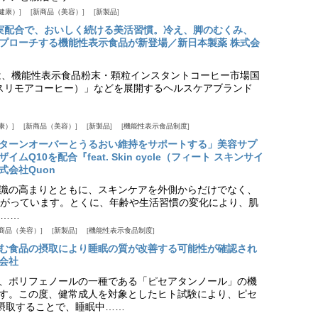
健康）
新商品（美容）
新製品
実配合で、おいしく続ける美活習慣。冷え、脚のむくみ、
プローチする機能性表示食品が新登場／新日本製薬 株式会
は、機能性表示食品粉末・顆粒インスタントコーヒー市場国
offee（スリモアコーヒー）」などを展開するヘルスケアブランド
康）
新商品（美容）
新製品
機能性表示食品制度
ターンオーバーとうるおい維持をサポートする」美容サプ
Q10を配合『feat. Skin cycle（フィート スキンサイ
式会社Quon
識の高まりとともに、スキンケアを外側からだけでなく、
がっています。とくに、年齢や生活習慣の変化により、肌
……
商品（美容）
新製品
機能性表示食品制度
む食品の摂取により睡眠の質が改善する可能性が確認され
会社
、ポリフェノールの一種である「ピセアタンノール」の機
す。この度、健常成人を対象としたヒト試験により、ピセ
摂取することで、睡眠中……