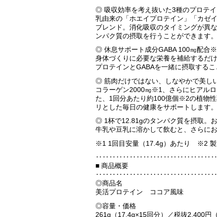
◎ 吸収効率を考え抜いた3種のプロテ
乳由来の「ホエイプロテイン」「カゼイ
ブレンド。消化吸収のタイミングが異な
ンパク質の摂取を行うことができます
◎ 休息サポート成分GABA 100㎎配合※
身体づくりに必要な栄養を補給するだけで
プロテインとGABAを一緒に摂取する
◎ 筋肉だけではない、しなやかで美し
コラーゲン2000㎎※1、さらにヒア
た、1回分あたり約100億個※2の植
リとした毎日の健康をサポートします
◎ 1杯で12.81gのタンパク質を摂取
牛乳や豆乳に溶かして飲むと、さらに
※1 1回目安量（17.4g）あたり ※2
‥‥‥‥‥‥‥‥‥‥‥‥‥‥‥‥‥
■ 商品概要
‥‥‥‥‥‥‥‥‥‥‥‥‥‥‥‥‥
◎商品名
美活プロテイン ココア風味
◎容量・価格
261g（17.4g×15回分）／税抜2,400円