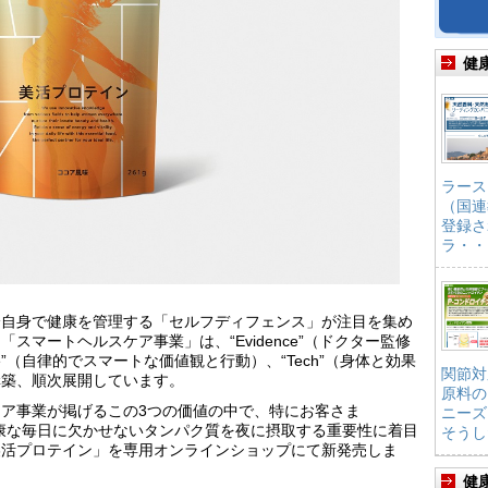
健
ラース
（国連
登録さ
ラ・・
分自身で健康を管理する「セルフディフェンス」が注目を集め
スマートヘルスケア事業」は、“Evidence”（ドクター監修
ife”（自律的でスマートな価値観と行動）、“Tech”（身体と効果
関節対
構築、順次展開しています。
原料の
ア事業が掲げるこの3つの価値の中で、特にお客さま
ニーズ
美しく健康な毎日に欠かせないタンパク質を夜に摂取する重要性に着目
そうし
美活プロテイン」を専用オンラインショップにて新発売しま
健