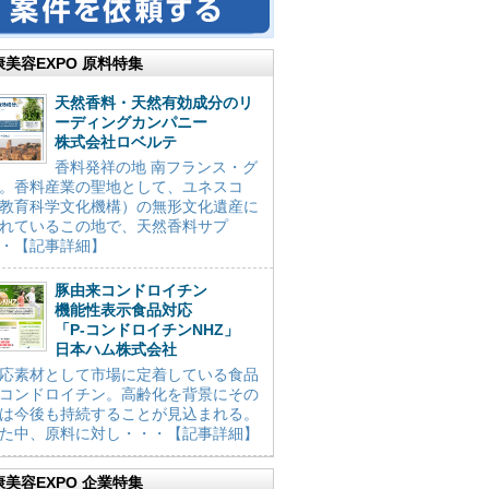
康美容EXPO 原料特集
天然香料・天然有効成分のリ
ーディングカンパニー
株式会社ロベルテ
香料発祥の地 南フランス・グ
。香料産業の聖地として、ユネスコ
教育科学文化機構）の無形文化遺産に
れているこの地で、天然香料サプ
・【記事詳細】
豚由来コンドロイチン
機能性表示食品対応
「P-コンドロイチンNHZ」
日本ハム株式会社
応素材として市場に定着している食品
コンドロイチン。高齢化を背景にその
は今後も持続することが見込まれる。
た中、原料に対し・・・【記事詳細】
康美容EXPO 企業特集