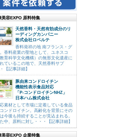
康美容EXPO 原料特集
天然香料・天然有効成分のリ
ーディングカンパニー
株式会社ロベルテ
香料発祥の地 南フランス・グ
。香料産業の聖地として、ユネスコ
教育科学文化機構）の無形文化遺産に
れているこの地で、天然香料サプ
・【記事詳細】
豚由来コンドロイチン
機能性表示食品対応
「P-コンドロイチンNHZ」
日本ハム株式会社
応素材として市場に定着している食品
コンドロイチン。高齢化を背景にその
は今後も持続することが見込まれる。
た中、原料に対し・・・【記事詳細】
康美容EXPO 企業特集