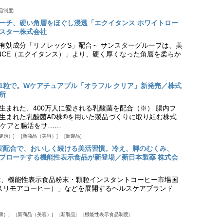
品制度
プローチ、硬い角層をほぐし浸透「エクイタンス ホワイトロー
スター株式会社
美白有効成分「リノレックS」配合～ サンスターグループは、美
ANCE（エクイタンス）」より、硬く厚くなった角層を柔らか
1粒で。Wケアチュアブル「オラフル クリア」新発売／株式
所
生まれた、400万人に愛される乳酸菌を配合（※） 腸内フ
生まれた乳酸菌AD株®を用いた製品づくりに取り組む株式
ケアと腸活をサ……
健康）
新商品（美容）
新製品
実配合で、おいしく続ける美活習慣。冷え、脚のむくみ、
プローチする機能性表示食品が新登場／新日本製薬 株式会
は、機能性表示食品粉末・顆粒インスタントコーヒー市場国
offee（スリモアコーヒー）」などを展開するヘルスケアブランド
康）
新商品（美容）
新製品
機能性表示食品制度