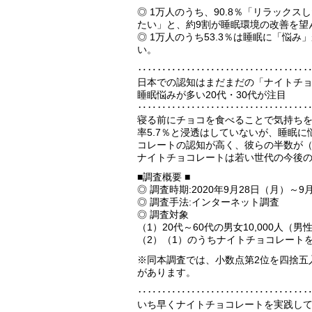
◎ 1万人のうち、90.8％「リラック
たい」と、約9割が睡眠環境の改善を望
◎ 1万人のうち53.3％は睡眠に「悩み」
い。
‥‥‥‥‥‥‥‥‥‥‥‥‥‥‥‥‥
日本での認知はまだまだの「ナイトチ
睡眠悩みが多い20代・30代が注目
‥‥‥‥‥‥‥‥‥‥‥‥‥‥‥‥‥
寝る前にチョコを食べることで気持ちを
率5.7％と浸透はしていないが、睡眠に悩
コレートの認知が高く、彼らの半数が（20代
ナイトチョコレートは若い世代の今後
■調査概要 ■
◎ 調査時期:2020年9月28日（月）～9
◎ 調査手法:インターネット調査
◎ 調査対象
（1）20代～60代の男女10,000人（男性
（2）（1）のうちナイトチョコレートを
※同本調査では、小数点第2位を四捨五
があります。
‥‥‥‥‥‥‥‥‥‥‥‥‥‥‥‥‥
いち早くナイトチョコレートを実践して