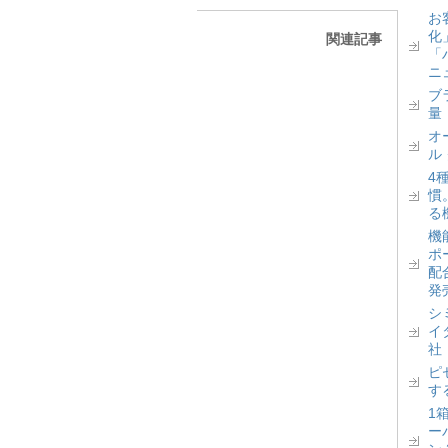
お
化
関連記事
「
ニ
ブ
量
オ
ル
4
慣
る
機
ポ
配
発
シ
イ
社
ピ
す
1
ー