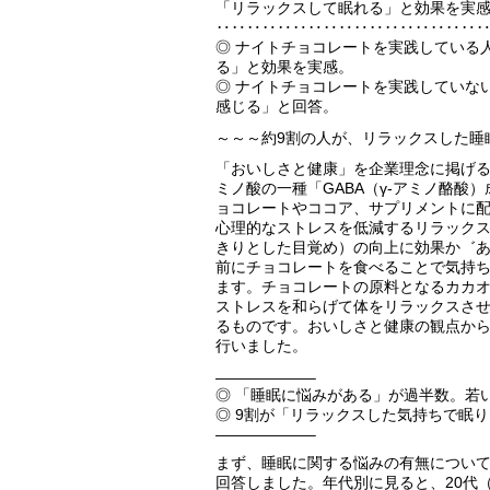
「リラックスして眠れる」と効果を実
‥‥‥‥‥‥‥‥‥‥‥‥‥‥‥‥‥
◎ ナイトチョコレートを実践している人
る」と効果を実感。
◎ ナイトチョコレートを実践していない
感じる」と回答。
～～～約9割の人が、リラックスした睡
「おいしさと健康」を企業理念に掲げ
ミノ酸の一種「GABA（γ-アミノ酪酸
ョコレートやココア、サプリメントに配
心理的なストレスを低減するリラック
きりとした目覚め）の向上に効果か゛
前にチョコレートを食べることで気持
ます。チョコレートの原料となるカカオ
ストレスを和らげて体をリラックスさ
るものです。おいしさと健康の観点から、
行いました。
——————–
◎ 「睡眠に悩みがある」が過半数。若
◎ 9割が「リラックスした気持ちで眠
——————–
まず、睡眠に関する悩みの有無について
回答しました。年代別に見ると、20代（5