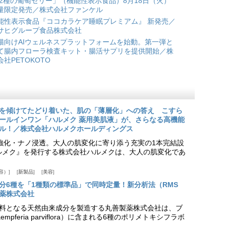
 2種の葡萄ゼリー」（機能性表示食品）8月18日（火）
量限定発売／株式会社ファンケル
能性表示食品『ココカラケア睡眠プレミアム』 新発売／
サヒグループ食品株式会社
猫向けAIウェルネスプラットフォームを始動。第一弾と
て腸内フローラ検査キット・腸活サプリを提供開始／株
会社PETOKOTO
を傾けてたどり着いた、肌の「薄層化」への答え こすら
ールインワン「ハルメク 薬用美肌液」が、さらなる高機能
ル！／株式会社ハルメクホールディングス
ア強化・ナノ浸透。大人の肌変化に寄り添う充実の1本完結設
『ハルメク』を発行する株式会社ハルメクは、大人の肌変化であ
容）
新製品
美容
分6種を「1種類の標準品」で同時定量！新分析法（RMS
薬株式会社
料となる天然由来成分を製造する丸善製薬株式会社は、ブ
pferia parviflora）に含まれる6種のポリメトキシフラボ