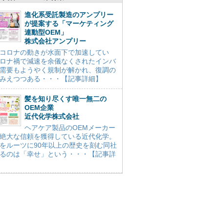
進化系受託製造のアンプリー
が提案する「マーケティング
連動型OEM」
株式会社アンプリー
コロナの動きが水面下で加速してい
ロナ禍で減速を余儀なくされたインバ
需要もようやく規制が解かれ、復調の
みえつつある・・・【記事詳細】
髪を知り尽くす唯一無二の
OEM企業
近代化学株式会社
ヘアケア製品のOEMメーカー
絶大な信頼を獲得している近代化学。
をルーツに90年以上の歴史を刻む同社
るのは「幸せ」という・・・【記事詳