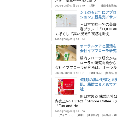
ンを、定量NMR法に基づ……
2026年08月07日 16：49
原料
機能性表示食
シミのもと*¹ にア
ション」新発売／サン
～日本で唯一*² の
容ブランド「EQUIT
くほぐして高い浸透*³ 実感を叶え……
2026年08月07日 09：44
オーラルケアと腸活を
会社イブフローラ研究
腸内フローラ研究から
ローラの研究開発から
会社イブフローラ研究所は、オーラル
2026年08月06日 18：21
健康食品
新商品（
4種類の赤い野菜と果
肌、脂肪にまとめてア
社
新日本製薬 株式会社
内売上No.1※1の「Slimore C
『Fun and He……
2026年08月06日 18：00
ダイエット
健康
健康食品
新商品（健