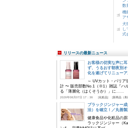
ン
数
機
ア
犬
し
式
リリースの最新ニュース
お客様の切実な声に耳
ず、うるおす朝夜別オ
化を遂げてリニューア
～ UVカット・バリ
計 〜 販売部数No.1（※1）雑誌
る「薄層化（はくそうか）」に……
2026年08月07日 17：36
化粧品
新商品（美
ブラックジンジャー成
法）を確立！／丸善製
健康食品や化粧品の原
ラックジンジャー（Kaem