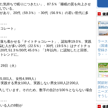
スした気持ちで眠りにつきたい」、87.5％「睡眠の質を向上させ
んでいる。
があり、20代（59.3％）・30代（56.9％）の若い世代に多
健
‥‥‥
ョコレート」
‥‥‥
ラース
落ち着かせる「ナイトチョコレート」、認知率19.0％、実践
（国連
む人が多い20代（22.5％）・30代（19.5％）はナイトチョ
登録さ
 51.3％/30代 45.0％）「1年以内」に認知したと回答。
ラ・・
のトレンドに。
月29日（火）
5,001人、女性4,999人）
関節対
実践する男女100人、実践しない男女100人計200人
原料の
入しています。そのため、数字の合計が100％とならない場合
ニーズ
そうし
‥‥‥
いる人の9割が
健