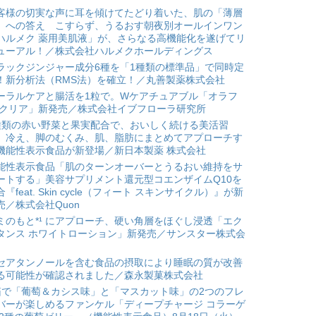
客様の切実な声に耳を傾けてたどり着いた、肌の「薄層
」への答え こすらず、うるおす朝夜別オールインワン
ハルメク 薬用美肌液」が、さらなる高機能化を遂げてリ
ューアル！／株式会社ハルメクホールディングス
ラックジンジャー成分6種を「1種類の標準品」で同時定
！新分析法（RMS法）を確立！／丸善製薬株式会社
ーラルケアと腸活を1粒で。Wケアチュアブル「オラフ
 クリア」新発売／株式会社イブフローラ研究所
種類の赤い野菜と果実配合で、おいしく続ける美活習
。冷え、脚のむくみ、肌、脂肪にまとめてアプローチす
機能性表示食品が新登場／新日本製薬 株式会社
能性表示食品「肌のターンオーバーとうるおい維持をサ
ートする」美容サプリメント還元型コエンザイムQ10を
合『feat. Skin cycle（フィート スキンサイクル）』が新
売／株式会社Quon
ミのもと*¹ にアプローチ、硬い角層をほぐし浸透「エク
タンス ホワイトローション」新発売／サンスター株式会
セアタンノールを含む食品の摂取により睡眠の質が改善
る可能性が確認されました／森永製菓株式会社
箱で「葡萄＆カシス味」と「マスカット味」の2つのフレ
バーが楽しめるファンケル「ディープチャージ コラーゲ