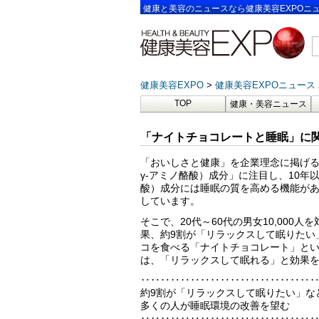
健康と美容のニュースなら健康美容EXPOニ
健康美容EXPO
健康美容EXPOニュース
TOP
健康・美容ニュース
「ナイトチョコレートと睡眠」に関
「おいしさと健康」を企業理念に掲げる
γ-アミノ酪酸）成分」に注目し、10年
酸）成分には睡眠の質を高める機能があ
しています。
そこで、20代～60代の男女10,00
果、約9割が「リラックスして眠りたい
コを食べる「ナイトチョコレート」とい
は、「リラックスして眠れる」と効果
‥‥‥‥‥‥‥‥‥‥‥‥‥‥‥‥‥
約9割が「リラックスして眠りたい」な
多くの人が睡眠環境の改善を望む
‥‥‥‥‥‥‥‥‥‥‥‥‥‥‥‥‥