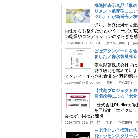
機能性表示食品「肌の
リメント還元型コエンザイム
クル）』が新発売／株
近年、美容に対する意
内側からも整えたいというニーズが広
の乾燥やコンディションのゆらぎを感
2026年08月05日 17：03
新商品（健康）
新
ピセアタンノールを含
ました／森永製菓株式
森永製菓株式会社では
能性研究を進めていま
アタンノールを含む食品を4週間継続
2026年08月04日 20：09
原料
研究報告
【共創プロジェクト成
習慣改善による「老化速
株式会社Rhelix
を目指す「エピクロッ
会社が、同社と連携……
2026年07月31日 17：47
原料
研究報告
～老化という摂理に告
能エッセンスクリーム