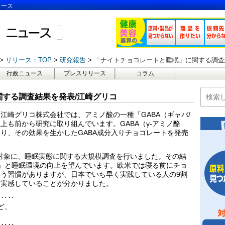
ュース
リリース：TOP
研究報告
「ナイトチョコレートと睡眠」に関する調査
行政ニュース
プレスリリース
コラム
する調査結果を発表/江崎グリコ
江崎グリコ株式会社では、アミノ酸の一種「GABA（ギャバ/
以上も前から研究に取り組んでいます。GABA（γ-アミノ酪
り、その効果を生かしたGABA成分入りチョコレートを発売
0人を対象に、睡眠実態に関する大規模調査を行いました。その結
」と睡眠環境の向上を望んでいます。欧米では寝る前にチョ
う習慣がありますが、日本でいち早く実践している人の9割
を実感していることが分かりました。
‥‥‥
ど、
‥‥‥