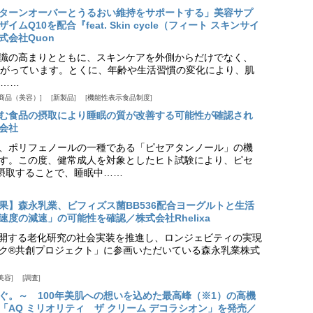
ターンオーバーとうるおい維持をサポートする」美容サプ
Q10を配合『feat. Skin cycle（フィート スキンサイ
式会社Quon
識の高まりとともに、スキンケアを外側からだけでなく、
がっています。とくに、年齢や生活習慣の変化により、肌
……
商品（美容）
新製品
機能性表示食品制度
む食品の摂取により睡眠の質が改善する可能性が確認され
会社
、ポリフェノールの一種である「ピセアタンノール」の機
す。この度、健常成人を対象としたヒト試験により、ピセ
摂取することで、睡眠中……
果】森永乳業、ビフィズス菌BB536配合ヨーグルトと生活
度の減速」の可能性を確認／株式会社Rhelixa
aが展開する老化研究の社会実装を推進し、ロンジェビティの実現
ク®共創プロジェクト」に参画いただいている森永乳業株式
美容
調査
ぐ。～ 100年美肌への想いを込めた最高峰（※1）の高機
「AQ ミリオリティ ザ クリーム デコラシオン」を発売／