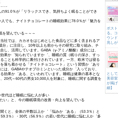
感
‥‥‥
の91.0％が「リラックスでき、気持ちよく眠ることができ
人でも、ナイトチョコレートの睡眠効果に78.0％が「魅力を
ポスト
る。コ
眠を望んでいる～～～
ウンド
る当社では、カカオをはじめとした食品などに多く含まれるア
兆しが
）成分」に注目し、10年以上も前からその研究に取り組み、チ
合し、活用しています。GABA（γ-アミノ酪酸）成分には、
ス効果か゛知られていますか゛、睡眠の質（眠りの深さ、すっ
あることも科学的に裏付けされています。一方、欧米では寝る
ちを落ち着かせる「ナイトチョコレート」という習慣か゛あり
には、GABAやテオブロミンといった成分か゛入っており、
として
せる効果か゛ある、といわれています。睡眠は健康の基本とな
美容室
20代～60代の男女10,000人を対象に、睡眠に関する調査を
が掲げ
細】
い世代ほど睡眠に悩む人が多い
りたい」と、今の睡眠環境の改善・向上を望んでいる
聞くと、全体の半数以上か゛「悩みか゛ある」（53.3％）と
9.3％）・30代（56.9％）の若い世代に睡眠に悩む人か゛多