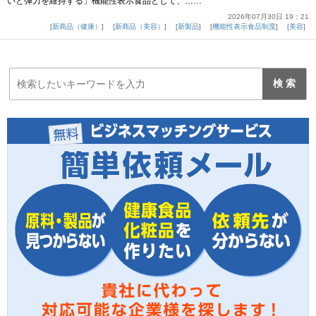
いと弾力を維持する」機能性表示食品として、……
2026年07月30日 19：21
新商品（健康）
新商品（美容）
新製品
機能性表示食品制度
美容