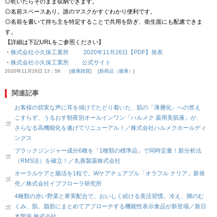
◎乾いたらそのまま収納できます。
◎名前スペースあり。誰のマスクかすぐわかり便利です。
◎名前を書いて持ち主を特定することで共用を防ぎ、衛生面にも配慮できま
す。
【詳細は下記URLをご参照ください】
・
株式会社小久保工業所 2020年11月26日【PDF】発表
・
株式会社小久保工業所 公式サイト
2020年11月26日 13：56
健康雑貨
新商品（健康）
関連記事
お客様の切実な声に耳を傾けてたどり着いた、肌の「薄層化」への答え
こすらず、うるおす朝夜別オールインワン「ハルメク 薬用美肌液」が、
さらなる高機能化を遂げてリニューアル！／株式会社ハルメクホールディ
ングス
ブラックジンジャー成分6種を「1種類の標準品」で同時定量！新分析法
（RMS法）を確立！／丸善製薬株式会社
オーラルケアと腸活を1粒で。Wケアチュアブル「オラフル クリア」新発
売／株式会社イブフローラ研究所
4種類の赤い野菜と果実配合で、おいしく続ける美活習慣。冷え、脚のむ
くみ、肌、脂肪にまとめてアプローチする機能性表示食品が新登場／新日
本製薬 株式会社