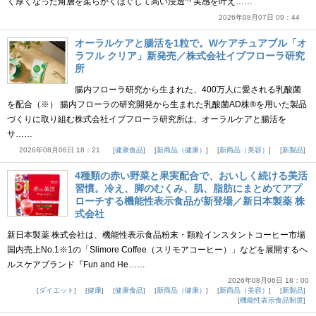
く厚くなった角層を柔らかくほぐして高い浸透*³ 実感を叶え……
2026年08月07日 09：44
オーラルケアと腸活を1粒で。Wケアチュアブル「オ
ラフル クリア」新発売／株式会社イブフローラ研究
所
腸内フローラ研究から生まれた、400万人に愛される乳酸菌
を配合（※） 腸内フローラの研究開発から生まれた乳酸菌AD株®を用いた製品
づくりに取り組む株式会社イブフローラ研究所は、オーラルケアと腸活を
サ……
2026年08月06日 18：21
健康食品
新商品（健康）
新商品（美容）
新製品
4種類の赤い野菜と果実配合で、おいしく続ける美活
習慣。冷え、脚のむくみ、肌、脂肪にまとめてアプ
ローチする機能性表示食品が新登場／新日本製薬 株
式会社
新日本製薬 株式会社は、機能性表示食品粉末・顆粒インスタントコーヒー市場
国内売上No.1※1の「Slimore Coffee（スリモアコーヒー）」などを展開するヘ
ルスケアブランド『Fun and He……
2026年08月06日 18：00
ダイエット
健康
健康食品
新商品（健康）
新商品（美容）
新製品
機能性表示食品制度