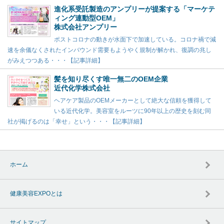
進化系受託製造のアンプリーが提案する「マーケテ
ィング連動型OEM」
株式会社アンプリー
ポストコロナの動きが水面下で加速している。コロナ禍で減
速を余儀なくされたインバウンド需要もようやく規制が解かれ、復調の兆し
がみえつつある・・・【記事詳細】
髪を知り尽くす唯一無二のOEM企業
近代化学株式会社
ヘアケア製品のOEMメーカーとして絶大な信頼を獲得して
いる近代化学。美容室をルーツに90年以上の歴史を刻む同
社が掲げるのは「幸せ」という・・・【記事詳細】
ホーム
健康美容EXPOとは
サイトマップ