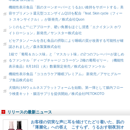
機能性表示食品「肌のターンオーバーとうるおい維持をサポートする」美
容サプリメント還元型コエンザイムQ10を配合『feat. Skin cycle（フィー
ト スキンサイクル）』が新発売／株式会社Quon
シミのもと*¹ にアプローチ、硬い角層をほぐし浸透「エクイタンス ホワ
イトローション」新発売／サンスター株式会社
ピセアタンノールを含む食品の摂取により睡眠の質が改善する可能性が確
認されました／森永製菓株式会社
1箱で「葡萄＆カシス味」と「マスカット味」の2つのフレーバーが楽しめ
るファンケル「ディープチャージ コラーゲン 2種の葡萄ゼリー」（機能性
表示食品）8月18日（火）数量限定発売／株式会社ファンケル
機能性表示食品『ココカラケア睡眠プレミアム』 新発売／アサヒグルー
プ食品株式会社
犬猫向けAIウェルネスプラットフォームを始動。第一弾として腸内フロー
ラ検査キット・腸活サプリを提供開始／株式会社PETOKOTO
リリースの最新ニュース
お客様の切実な声に耳を傾けてたどり着いた、肌の
「薄層化」への答え こすらず、うるおす朝夜別オ