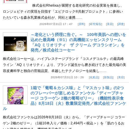
株式会社Rhelixaが展開する老化研究の社会実装を推進し、
ロンジェビティの実現を目指す「エピクロック®共創プロジェクト」に参画い
ただいている森永乳業株式会社が、同社と連携……
2026年07月31日 17：47
原料
研究報告
美容
調査
～老化という摂理に告ぐ。～ 100年美肌への想いを
込めた最高峰（※1）の高機能エッセンスクリーム
「AQ ミリオリティ ザ クリーム デコラシオン」を
発売／株式会社コーセー
株式会社コーセーは、ハイプレステージブランド『コスメデコルテ』の最高峰
ライン「AQ ミリオリティ」より、ブランド誕生から磨き続けてきた最先端の美
容皮膚科学と独自の官能品質、卓越したテクノロジーを結集し……
2026年07月31日 10：26
化粧品
新製品
美容
1箱で「葡萄＆カシス味」と「マスカット味」の2つ
のフレーバーが楽しめるファンケル「ディープチャ
ージ コラーゲン 2種の葡萄ゼリー」（機能性表示食
品）8月18日（火）数量限定発売／株式会社ファンケ
ル
株式会社ファンケルは2026年8月18日（火）から、「ディープチャージ コラー
ゲン 2種のゼリー」（1箱10本入り／価格：2,494円＜税込＞）を「肌のうるお