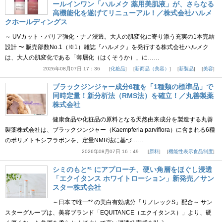
ールインワン「ハルメク 薬用美肌液」が、さらなる
高機能化を遂げてリニューアル！／株式会社ハルメ
クホールディングス
～ UVカット・バリア強化・ナノ浸透。大人の肌変化に寄り添う充実の1本完結
設計 〜 販売部数No.1（※1）雑誌『ハルメク』を発行する株式会社ハルメク
は、大人の肌変化である「薄層化（はくそうか）」に……
2026年08月07日 17：36
化粧品
新商品（美容）
新製品
美容
ブラックジンジャー成分6種を「1種類の標準品」で
同時定量！新分析法（RMS法）を確立！／丸善製薬
株式会社
健康食品や化粧品の原料となる天然由来成分を製造する丸善
製薬株式会社は、ブラックジンジャー（Kaempferia parviflora）に含まれる6種
のポリメトキシフラボンを、定量NMR法に基づ……
2026年08月07日 16：49
原料
機能性表示食品制度
シミのもと*¹ にアプローチ、硬い角層をほぐし浸透
「エクイタンス ホワイトローション」新発売／サン
スター株式会社
～日本で唯一*² の美白有効成分「リノレックS」配合～ サン
スターグループは、美容ブランド「EQUITANCE（エクイタンス）」より、硬