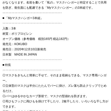
がなくなります。名前を書いて「私の」マスクハンガーと特定することで共用
を防ぎ、衛生面にも配慮できる「Myマスクハンガー」の3本組です。
‥‥‥‥‥‥‥‥‥‥‥‥‥‥‥‥‥‥‥‥
■ 「Myマスクハンガー3本組」
‥‥‥‥‥‥‥‥‥‥‥‥‥‥‥‥‥‥‥‥
入数：3本
材質：ポリプロピレン
オープン価格（参考価格 税別165円 税込182円）
発売元：KOKUBO
発売日：2020年12月10日新発売
日本製 MADE IN JAPAN
‥‥‥‥‥‥‥‥‥‥‥‥‥‥‥‥‥‥‥‥
■ 特長
‥‥‥‥‥‥‥‥‥‥‥‥‥‥‥‥‥‥‥‥
◎マスクをきちんと簡単に干せて、そのまま収納もできる、マスク専用ハンガ
ー。
◎立体型のマスクは半分にたたんでバーに掛け、ズレ落ち防止クリップでとめ
るだけ。
◎バーはゆるやかなカーブ形状で、マスクの型崩れを防ぎます。
◎耳ひもフックに両ひもを掛けて干したり、2枚干したり、いろいろな干し方が
できます。