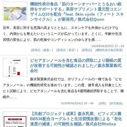
機能性表示食品「肌のターンオーバーとうるおい維
持をサポートする」美容サプリメント還元型コエン
ザイムQ10を配合『feat. Skin cycle（フィート スキ
ンサイクル）』が新発売／株式会社Quon
近年、美容に対する意識の高まりとともに、スキンケアを外側からだけでな
く、内側からも整えたいというニーズが広がっています。とくに、年齢や生活
習慣の変化により、肌の乾燥やコンディションのゆらぎを感……
2026年08月05日 17：03
新商品（健康）
新商品（美容）
新製品
機能性表示食品制度
ピセアタンノールを含む食品の摂取により睡眠の質
が改善する可能性が確認されました／森永製菓株式
会社
森永製菓株式会社では、ポリフェノールの一種である「ピセ
アタンノール」の機能性研究を進めています。この度、健常成人を対象とした
ヒト試験により、ピセアタンノールを含む食品を4週間継続摂取することで、睡
眠中……
2026年08月04日 20：09
原料
研究報告
【共創プロジェクト成果】森永乳業、ビフィズス菌
BB536配合ヨーグルトと生活習慣改善による「老化
速度の減速」の可能性を確認／株式会社Rhelixa