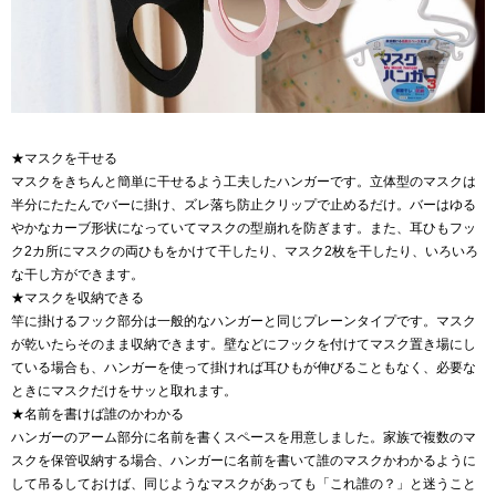
★マスクを干せる
マスクをきちんと簡単に干せるよう工夫したハンガーです。立体型のマスクは
半分にたたんでバーに掛け、ズレ落ち防止クリップで止めるだけ。バーはゆる
やかなカーブ形状になっていてマスクの型崩れを防ぎます。また、耳ひもフッ
ク2カ所にマスクの両ひもをかけて干したり、マスク2枚を干したり、いろいろ
な干し方ができます。
★マスクを収納できる
竿に掛けるフック部分は一般的なハンガーと同じプレーンタイプです。マスク
が乾いたらそのまま収納できます。壁などにフックを付けてマスク置き場にし
ている場合も、ハンガーを使って掛ければ耳ひもが伸びることもなく、必要な
ときにマスクだけをサッと取れます。
★名前を書けば誰のかわかる
ハンガーのアーム部分に名前を書くスペースを用意しました。家族で複数のマ
スクを保管収納する場合、ハンガーに名前を書いて誰のマスクかわかるように
して吊るしておけば、同じようなマスクがあっても「これ誰の？」と迷うこと