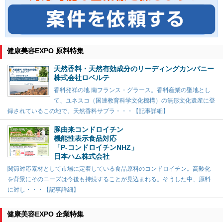
健康美容EXPO 原料特集
天然香料・天然有効成分のリーディングカンパニー
株式会社ロベルテ
香料発祥の地 南フランス・グラース。香料産業の聖地とし
て、ユネスコ（国連教育科学文化機構）の無形文化遺産に登
録されているこの地で、天然香料サプラ・・・【記事詳細】
豚由来コンドロイチン
機能性表示食品対応
「P-コンドロイチンNHZ」
日本ハム株式会社
関節対応素材として市場に定着している食品原料のコンドロイチン。高齢化
を背景にそのニーズは今後も持続することが見込まれる。そうした中、原料
に対し・・・【記事詳細】
健康美容EXPO 企業特集