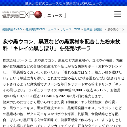
健康と美容のニュースなら健康美容EXPOニュース
健康美容EXPO
健康美容EXPOニュース
リリース：TOP
新商品（健康）
炭や黒ウコン、
炭や黒ウコン、黒豆などの黒素材を配合した粉末飲
料「キレイの黒しぼり」を発売/ポーラ
株式会社 ポーラは、炭や黒ウコン、黒豆などの黒素材や、ゴボウや海藻、乳酸
菌や食物繊維などの普段の食生活で不足しがちな快調サポート素材をブレンド
し、「罪悪感なくおいしく食べたい」「着れる服ではなく、着たい服を選びた
い」という希望に寄り添い、これまでに溜め込んだ“積み重ね”が洗い流されリセ
ットされるような爽快感でクリーンな毎日をサポートする粉末ドリンク「キレ
イの黒しぼり」（レギュラーサイズ 3g×30袋 \3,900 ＜税込 \4,212＞、お徳用
3g×90袋 \10,500 ＜税込 \11,340＞を2021年3月2日に発売します。
健康のために古くから用いられてきた炭（梅種炭・ヤシ殻活性炭・赤松炭）
や、黒ウコンエキス、黒大豆種皮エキス、黒葡萄発酵エキス、シラジットなど
の黒素材の他、ザクロ花エキスやゴボウや海藻、乳酸菌、食物繊維などを配
合。ほんのり黒豆香る玄米茶風味で、健康茶感覚で飲みやすい、すっきりとし
たコクを感じる味わいです。ノンカフェインで、好きなタイミングでいつでも