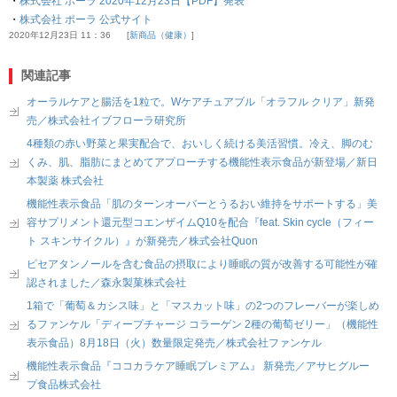
・
株式会社 ポーラ 2020年12月23日【PDF】発表
・
株式会社 ポーラ 公式サイト
2020年12月23日 11：36
新商品（健康）
関連記事
オーラルケアと腸活を1粒で。Wケアチュアブル「オラフル クリア」新発
売／株式会社イブフローラ研究所
4種類の赤い野菜と果実配合で、おいしく続ける美活習慣。冷え、脚のむ
くみ、肌、脂肪にまとめてアプローチする機能性表示食品が新登場／新日
本製薬 株式会社
機能性表示食品「肌のターンオーバーとうるおい維持をサポートする」美
容サプリメント還元型コエンザイムQ10を配合『feat. Skin cycle（フィー
ト スキンサイクル）』が新発売／株式会社Quon
ピセアタンノールを含む食品の摂取により睡眠の質が改善する可能性が確
認されました／森永製菓株式会社
1箱で「葡萄＆カシス味」と「マスカット味」の2つのフレーバーが楽しめ
るファンケル「ディープチャージ コラーゲン 2種の葡萄ゼリー」（機能性
表示食品）8月18日（火）数量限定発売／株式会社ファンケル
機能性表示食品『ココカラケア睡眠プレミアム』 新発売／アサヒグルー
プ食品株式会社