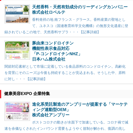
天然香料・天然有効成分のリーディングカンパニー
株式会社ロベルテ
香料発祥の地 南フランス・グラース。香料産業の聖地とし
て、ユネスコ（国連教育科学文化機構）の無形文化遺産に登
録されているこの地で、天然香料サプラ・・・【記事詳細】
豚由来コンドロイチン
機能性表示食品対応
「P-コンドロイチンNHZ」
日本ハム株式会社
関節対応素材として市場に定着している食品原料のコンドロイチン。高齢化
を背景にそのニーズは今後も持続することが見込まれる。そうした中、原料
に対し・・・【記事詳細】
健康美容EXPO 企業特集
進化系受託製造のアンプリーが提案する「マーケテ
ィング連動型OEM」
株式会社アンプリー
ポストコロナの動きが水面下で加速している。コロナ禍で減
速を余儀なくされたインバウンド需要もようやく規制が解かれ、復調の兆し