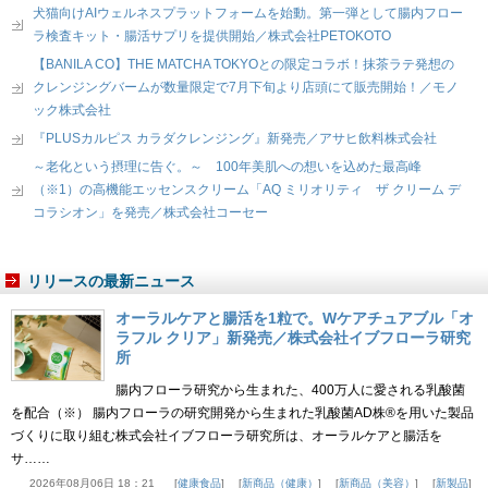
犬猫向けAIウェルネスプラットフォームを始動。第一弾として腸内フロー
ラ検査キット・腸活サプリを提供開始／株式会社PETOKOTO
【BANILA CO】THE MATCHA TOKYOとの限定コラボ！抹茶ラテ発想の
クレンジングバームが数量限定で7月下旬より店頭にて販売開始！／モノ
ック株式会社
『PLUSカルピス カラダクレンジング』新発売／アサヒ飲料株式会社
～老化という摂理に告ぐ。～ 100年美肌への想いを込めた最高峰
（※1）の高機能エッセンスクリーム「AQ ミリオリティ ザ クリーム デ
コラシオン」を発売／株式会社コーセー
リリースの最新ニュース
オーラルケアと腸活を1粒で。Wケアチュアブル「オ
ラフル クリア」新発売／株式会社イブフローラ研究
所
腸内フローラ研究から生まれた、400万人に愛される乳酸菌
を配合（※） 腸内フローラの研究開発から生まれた乳酸菌AD株®を用いた製品
づくりに取り組む株式会社イブフローラ研究所は、オーラルケアと腸活を
サ……
2026年08月06日 18：21
健康食品
新商品（健康）
新商品（美容）
新製品