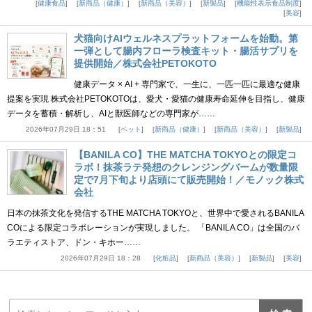
健康食品
新商品（健康）
新商品（美容）
新製品
機能性表示食品制度
美容
犬猫向けAIウェルネスプラットフォームを始動。第
一弾として腸内フローラ検査キット・腸活サプリを
提供開始／株式会社PETOKOTO
健康データ × AI + 専門家で、一生に、一匹一匹に最適な健康
提案を実現 株式会社PETOKOTOは、愛犬・愛猫の健康寿命延伸を目指し、健康
データを蓄積・解析し、AIと獣医師などの専門家が……
2026年07月29日 18：51
ペット
新商品（健康）
新商品（美容）
新製品
【BANILA CO】THE MATCHA TOKYOとの限定コ
ラボ！抹茶ラテ発想のクレンジングバームが数量限
定で7月下旬より店頭にて販売開始！／モノック株式
会社
日本の抹茶文化を発信するTHE MATCHA TOKYOと、世界中で愛されるBANILA
COによる限定コラボレーションが実現しました。 「BANILA CO」は全国のバ
ラエティストア、ドン・キホー……
2026年07月29日 18：28
化粧品
新商品（美容）
新製品
美容