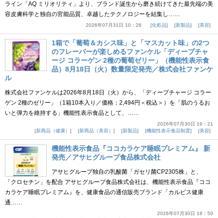
ライン「AQ ミリオリティ」より、ブランド誕生から磨き続けてきた最先端の美
容皮膚科学と独自の官能品質、卓越したテクノロジーを結集し……
2026年07月31日 10：26
化粧品
新製品
美容
1箱で「葡萄＆カシス味」と「マスカット味」の2つ
のフレーバーが楽しめるファンケル「ディープチャ
ージ コラーゲン 2種の葡萄ゼリー」（機能性表示食
品）8月18日（火）数量限定発売／株式会社ファンケ
ル
株式会社ファンケルは2026年8月18日（火）から、「ディープチャージ コラー
ゲン 2種のゼリー」（1箱10本入り／価格：2,494円＜税込＞）を「肌のうるお
いと弾力を維持する」機能性表示食品として、……
2026年07月30日 19：21
新商品（健康）
新商品（美容）
新製品
機能性表示食品制度
美容
機能性表示食品『ココカラケア睡眠プレミアム』 新
発売／アサヒグループ食品株式会社
アサヒグループ独自の乳酸菌「ガセリ菌CP2305株」と、
「クロセチン」を配合 アサヒグループ食品株式会社は、機能性表示食品『ココ
カラケア睡眠プレミアム』を、健康食品の通信販売ブランド「カルピス健康
通……
2026年07月30日 18：50