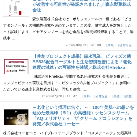
が改善する可能性が確認されました／森永製菓株式
会社
森永製菓株式会社では、ポリフェノールの一種である「ピセ
アタンノール」の機能性研究を進めています。この度、健常成人を対象とした
ヒト試験により、ピセアタンノールを含む食品を4週間継続摂取することで、睡
眠中……
2026年08月04日 20：09
原料
研究報告
【共創プロジェクト成果】森永乳業、ビフィズス菌
BB536配合ヨーグルトと生活習慣改善による「老化
速度の減速」の可能性を確認／株式会社Rhelixa
株式会社Rhelixaが展開する老化研究の社会実装を推進し、
ロンジェビティの実現を目指す「エピクロック®共創プロジェクト」に参画い
ただいている森永乳業株式会社が、同社と連携……
2026年07月31日 17：47
原料
研究報告
美容
調査
～老化という摂理に告ぐ。～ 100年美肌への想いを
込めた最高峰（※1）の高機能エッセンスクリーム
「AQ ミリオリティ ザ クリーム デコラシオン」を
発売／株式会社コーセー
株式会社コーセーは、ハイプレステージブランド『コスメデコルテ』の最高峰