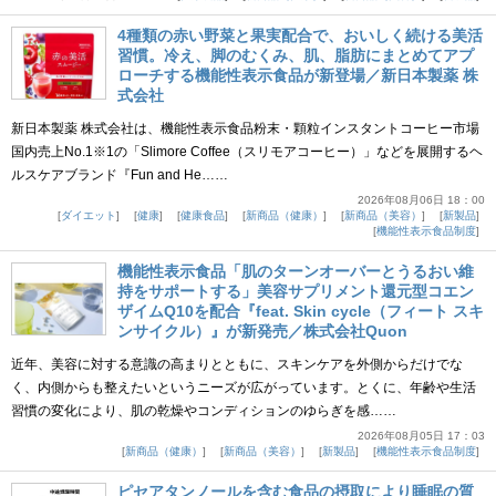
4種類の赤い野菜と果実配合で、おいしく続ける美活
習慣。冷え、脚のむくみ、肌、脂肪にまとめてアプ
ローチする機能性表示食品が新登場／新日本製薬 株
式会社
新日本製薬 株式会社は、機能性表示食品粉末・顆粒インスタントコーヒー市場
国内売上No.1※1の「Slimore Coffee（スリモアコーヒー）」などを展開するヘ
ルスケアブランド『Fun and He……
2026年08月06日 18：00
ダイエット
健康
健康食品
新商品（健康）
新商品（美容）
新製品
機能性表示食品制度
機能性表示食品「肌のターンオーバーとうるおい維
持をサポートする」美容サプリメント還元型コエン
ザイムQ10を配合『feat. Skin cycle（フィート スキ
ンサイクル）』が新発売／株式会社Quon
近年、美容に対する意識の高まりとともに、スキンケアを外側からだけでな
く、内側からも整えたいというニーズが広がっています。とくに、年齢や生活
習慣の変化により、肌の乾燥やコンディションのゆらぎを感……
2026年08月05日 17：03
新商品（健康）
新商品（美容）
新製品
機能性表示食品制度
ピセアタンノールを含む食品の摂取により睡眠の質