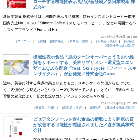
ローチする機能性表示食品が新登場／新日本製薬 株
式会社
新日本製薬 株式会社は、機能性表示食品粉末・顆粒インスタントコーヒー市場
国内売上No.1※1の「Slimore Coffee（スリモアコーヒー）」などを展開するヘ
ルスケアブランド『Fun and He……
2026年08月06日 18：00
ダイエット
健康
健康食品
新商品（健康）
新商品（美容）
新製品
機能性表示食品制度
機能性表示食品「肌のターンオーバーとうるおい維
持をサポートする」美容サプリメント還元型コエン
ザイムQ10を配合『feat. Skin cycle（フィート スキ
ンサイクル）』が新発売／株式会社Quon
近年、美容に対する意識の高まりとともに、スキンケアを外側からだけでな
く、内側からも整えたいというニーズが広がっています。とくに、年齢や生活
習慣の変化により、肌の乾燥やコンディションのゆらぎを感……
2026年08月05日 17：03
新商品（健康）
新商品（美容）
新製品
機能性表示食品制度
ピセアタンノールを含む食品の摂取により睡眠の質
が改善する可能性が確認されました／森永製菓株式
会社
森永製菓株式会社では、ポリフェノールの一種である「ピセ