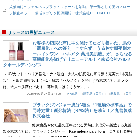
犬猫向けAIウェルネスプラットフォームを始動。第一弾として腸内フロー
ラ検査キット・腸活サプリを提供開始／株式会社PETOKOTO
リリースの最新ニュース
お客様の切実な声に耳を傾けてたどり着いた、肌の
「薄層化」への答え こすらず、うるおす朝夜別オ
ールインワン「ハルメク 薬用美肌液」が、さらなる
高機能化を遂げてリニューアル！／株式会社ハルメ
クホールディングス
～ UVカット・バリア強化・ナノ浸透。大人の肌変化に寄り添う充実の1本完結
設計 〜 販売部数No.1（※1）雑誌『ハルメク』を発行する株式会社ハルメク
は、大人の肌変化である「薄層化（はくそうか）」に……
2026年08月07日 17：36
化粧品
新商品（美容）
新製品
美容
ブラックジンジャー成分6種を「1種類の標準品」で
同時定量！新分析法（RMS法）を確立！／丸善製薬
株式会社
健康食品や化粧品の原料となる天然由来成分を製造する丸善
製薬株式会社は、ブラックジンジャー（Kaempferia parviflora）に含まれる6種