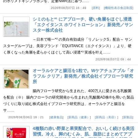
のポリメトキシフラボンを、定量NMR法に基づ……
2026年08月07日 16：49
原料
機能性表示食品制度
シミのもと*¹ にアプローチ、硬い角層をほぐし浸透
「エクイタンス ホワイトローション」新発売／サン
スター株式会社
～日本で唯一*² の美白有効成分「リノレックS」配合～ サン
スターグループは、美容ブランド「EQUITANCE（エクイタンス）」より、硬
く厚くなった角層を柔らかくほぐして高い浸透*³ 実感を叶え……
2026年08月07日 09：44
オーラルケアと腸活を1粒で。Wケアチュアブル「オ
ラフル クリア」新発売／株式会社イブフローラ研究
所
腸内フローラ研究から生まれた、400万人に愛される乳酸菌
を配合（※） 腸内フローラの研究開発から生まれた乳酸菌AD株®を用いた製品
づくりに取り組む株式会社イブフローラ研究所は、オーラルケアと腸活を
サ……
2026年08月06日 18：21
健康食品
新商品（健康）
新商品（美容）
新製品
4種類の赤い野菜と果実配合で、おいしく続ける美活
習慣。冷え、脚のむくみ、肌、脂肪にまとめてアプ