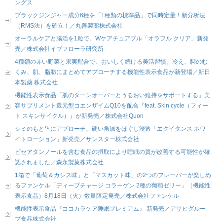
ングス
ブラックジンジャー成分6種を「1種類の標準品」で同時定量！新分析法
（RMS法）を確立！／丸善製薬株式会社
オーラルケアと腸活を1粒で。Wケアチュアブル「オラフル クリア」新発
売／株式会社イブフローラ研究所
4種類の赤い野菜と果実配合で、おいしく続ける美活習慣。冷え、脚のむ
くみ、肌、脂肪にまとめてアプローチする機能性表示食品が新登場／新日
本製薬 株式会社
機能性表示食品「肌のターンオーバーとうるおい維持をサポートする」美
容サプリメント還元型コエンザイムQ10を配合『feat. Skin cycle（フィー
ト スキンサイクル）』が新発売／株式会社Quon
シミのもと*¹ にアプローチ、硬い角層をほぐし浸透「エクイタンス ホワ
イトローション」新発売／サンスター株式会社
ピセアタンノールを含む食品の摂取により睡眠の質が改善する可能性が確
認されました／森永製菓株式会社
1箱で「葡萄＆カシス味」と「マスカット味」の2つのフレーバーが楽しめ
るファンケル「ディープチャージ コラーゲン 2種の葡萄ゼリー」（機能性
表示食品）8月18日（火）数量限定発売／株式会社ファンケル
機能性表示食品『ココカラケア睡眠プレミアム』 新発売／アサヒグルー
プ食品株式会社