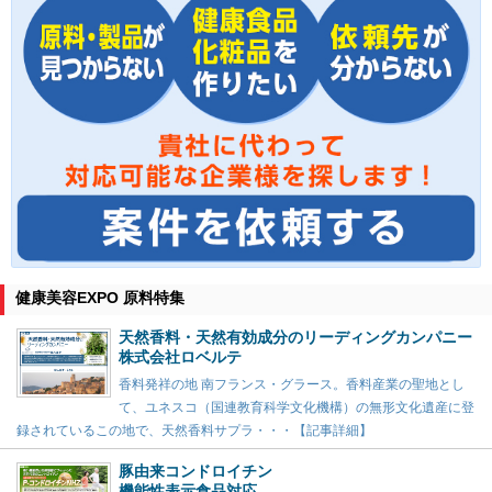
健康美容EXPO 原料特集
天然香料・天然有効成分のリーディングカンパニー
株式会社ロベルテ
香料発祥の地 南フランス・グラース。香料産業の聖地とし
て、ユネスコ（国連教育科学文化機構）の無形文化遺産に登
録されているこの地で、天然香料サプラ・・・【記事詳細】
豚由来コンドロイチン
機能性表示食品対応