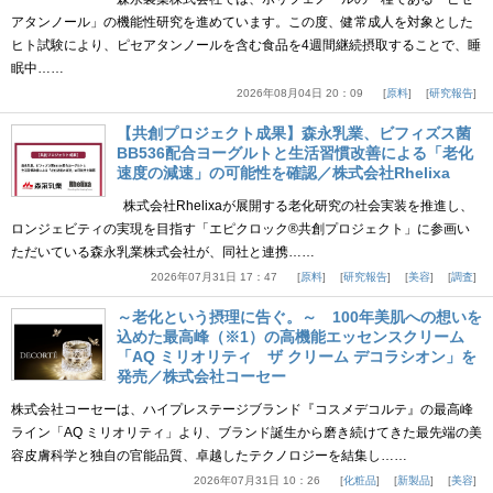
アタンノール」の機能性研究を進めています。この度、健常成人を対象とした
ヒト試験により、ピセアタンノールを含む食品を4週間継続摂取することで、睡
眠中……
2026年08月04日 20：09
原料
研究報告
【共創プロジェクト成果】森永乳業、ビフィズス菌
BB536配合ヨーグルトと生活習慣改善による「老化
速度の減速」の可能性を確認／株式会社Rhelixa
株式会社Rhelixaが展開する老化研究の社会実装を推進し、
ロンジェビティの実現を目指す「エピクロック®共創プロジェクト」に参画い
ただいている森永乳業株式会社が、同社と連携……
2026年07月31日 17：47
原料
研究報告
美容
調査
～老化という摂理に告ぐ。～ 100年美肌への想いを
込めた最高峰（※1）の高機能エッセンスクリーム
「AQ ミリオリティ ザ クリーム デコラシオン」を
発売／株式会社コーセー
株式会社コーセーは、ハイプレステージブランド『コスメデコルテ』の最高峰
ライン「AQ ミリオリティ」より、ブランド誕生から磨き続けてきた最先端の美
容皮膚科学と独自の官能品質、卓越したテクノロジーを結集し……
2026年07月31日 10：26
化粧品
新製品
美容