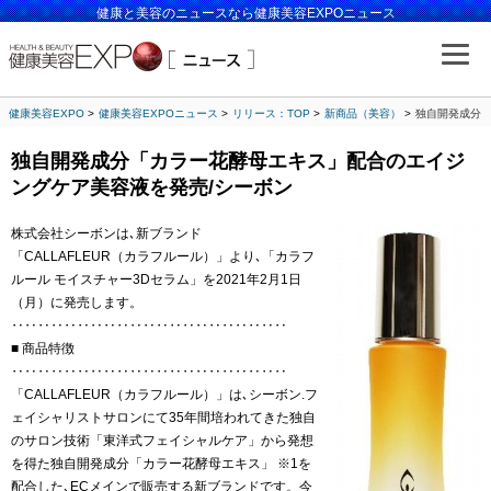
健康と美容のニュースなら健康美容EXPOニュース
健康美容EXPO
健康美容EXPOニュース
リリース：TOP
新商品（美容）
独自開発成分「
独自開発成分「カラー花酵母エキス」配合のエイジ
ングケア美容液を発売/シーボン
株式会社シーボンは､新ブランド
「CALLAFLEUR（カラフルール）」より､「カラフ
ルール モイスチャー3Dセラム」を2021年2月1日
（月）に発売します。
‥‥‥‥‥‥‥‥‥‥‥‥‥‥‥‥‥‥‥‥‥
■ 商品特徴
‥‥‥‥‥‥‥‥‥‥‥‥‥‥‥‥‥‥‥‥‥
「CALLAFLEUR（カラフルール）」は､シーボン.フ
ェイシャリストサロンにて35年間培われてきた独自
のサロン技術「東洋式フェイシャルケア」から発想
を得た独自開発成分「カラー花酵母エキス」 ※1を
配合した､ECメインで販売する新ブランドです。今