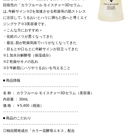
回発売の「カラフルール モイスチャー3Dセラム」
は､年齢サイン※2を加速させる乾燥等の肌ストレス
に注目して､うるおいとハリに満ちた肌へと導くエイ
ジングケア※3美容液です。
＜こんな方におすすめ＞
・化粧のノリが悪くなってきた
・最近､肌が乾燥気味でハリがなくなってきた
・目もとや口もとに年齢サインが目立ってきた
※1 加水分解酵母（保湿成分）
※2 乾燥やキメの乱れ
※3 年齢肌にハリやうるおいを与えること
‥‥‥‥‥‥‥‥‥‥‥‥‥‥‥‥‥‥‥‥‥
■ 商品情報
‥‥‥‥‥‥‥‥‥‥‥‥‥‥‥‥‥‥‥‥‥
名 称 ： カラフルール モイスチャー3Dセラム（美容液）
内容量 ： 30mL
価 格 ： ￥5,400（税抜）
‥‥‥‥‥‥‥‥‥‥‥‥‥‥‥‥‥‥‥‥‥
■ 商品のこだわり
‥‥‥‥‥‥‥‥‥‥‥‥‥‥‥‥‥‥‥‥‥
◎独自開発成分「カラー花酵母エキス」配合