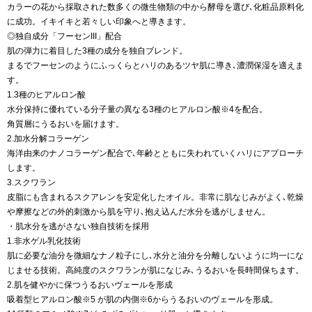
カラーの花から採取された数多くの微生物類の中から酵母を選び､化粧品原料化
に成功。イキイキと若々しい印象へと導きます。
◎独自成分「フーセンIII」配合
肌の弾力に着目した3種の成分を独自ブレンド。
まるでフーセンのようにふっくらとハリのあるツヤ肌に導き､濃潤保湿を適えま
す。
1.3種のヒアルロン酸
水分保持に優れている分子量の異なる3種のヒアルロン酸※4を配合。
角質層にうるおいを届けます。
2.加水分解コラーゲン
海洋由来のナノコラーゲン配合で､年齢とともに失われていくハリにアプローチ
します。
3.スクワラン
皮脂にも含まれるスクアレンを安定化したオイル。非常に肌なじみがよく､乾燥
や摩擦などの外的刺激から肌を守り､抱え込んだ水分を逃がしません。
・肌水分を逃がさない独自技術を採用
1.非水ゲル乳化技術
肌に必要な油分を微細なナノ粒子にし､水分と油分を分離しないように均一にな
じませる技術。高純度のスクワランが肌になじみ､うるおいを長時間保ちます。
2.肌を健やかに保つうるおいヴェールを形成
吸着型ヒアルロン酸※5 が肌の内側※6からうるおいのヴェールを形成。