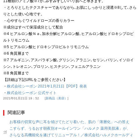
11種類のアミノ酸※7が､みずみずしいハリ肌へと導きます。
・とろりとしたテクスチャーでありながら､お肌にしっかりと浸透※8して､さら
りとした使い心地です。
・心やすらぐワイルドローズの香りカラー
※成分はすべて保湿成分として配合
※4 ヒアルロン酸Ｎａ､加水分解ヒアルロン酸､ヒアルロン酸ヒドロキシプロピ
ルトリモニウム
※5 ヒアルロン酸ヒドロキシプロピルトリモニウム
※6 角質層まで
※7 アルギニン､アスパラギン酸､グリシン､アラニン､セリン､バリン､イソロイ
シン､トレオニン､プロリン､ヒスチジン､フェニルアラニン
※8 角質層まで
【詳細は下記URLをご参照ください】
・
株式会社シーボン 2021年1月21日【PDF】発表
・
株式会社シーボン 公式サイト
2021年01月21日 19：52
新商品（美容）
関連記事
お客様の切実な声に耳を傾けてたどり着いた、肌の「薄層化」への答え
こすらず、うるおす朝夜別オールインワン「ハルメク 薬用美肌液」が、
さらなる高機能化を遂げてリニューアル！／株式会社ハルメクホールディ