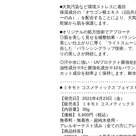
■大気汚染など環境ストレスに着目
保湿成分の「オウゴン根エキス（2品共
ーのみ）」を配合することにより、大気
乾燥から肌を保護します。
■オリジナルの処方技術でアプローチ
◎肌を美しく見せる補整効果・バランシ
美しい仕上がりに導く 「ライトスムー
合した「バランシングラップ技術」で
りの美しさが持続します。
◎汗や水に強い・UVプロテクト膜強化
油性成分※9と膜強化成分※10をバラ
カット成分を効率よく保持します。耐
‥‥‥‥‥‥‥‥‥‥‥‥‥‥‥‥‥
■ ミキモト コスメティックス フェイス
‥‥‥‥‥‥‥‥‥‥‥‥‥‥‥‥‥
【発売日】 2021年4月23日（金）
【販売名】 ミキモト コスメティックス 
【内容量】 30g
【価格】 6,600円（税込）
無香料・無着色・超純水使用・
アレルギーテスト済み（全ての方にア
【商品特長】