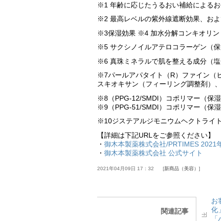
※1 年齢に応じたうるおい補給による
※2 最高レベルの紫外線遮断効果、お
※3保湿効果 ※4 加水分解コンキオリ
※5 サクシノイルアテロコラーゲン（
※6 真珠ミネラルで肌を整える成分（塩
※7パールアパタイト（R）ファイン（
スキオキサン（フィーリング調整剤）
※8（PPG-12/SMDI）コポリマー
※9（PPG-51/SMDI）コポリマー（保
※10ジステアルジモニウムヘクトライト
【詳細は下記URLをご参照ください】
・
御木本製薬株式会社/PRTIMES 202
・
御木本製薬株式会社 公式サイト
2021年04月09日 17：32
新商品（美容）
お
化
関連記事
「