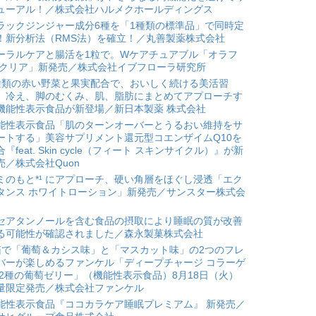
ューアル！／株式会社ハルメクホールディングス
ラックジンジャー成分6種を「1種類の標準品」で同時定
！新分析法（RMS法）を確立！／丸善製薬株式会社
ーラルケアと腸活を1粒で。Wケアチュアブル「オラフ
 クリア」新発売／株式会社イブフローラ研究所
種類の赤い野菜と果実配合で、おいしく続ける美活習
。冷え、脚のむくみ、肌、脂肪にまとめてアプローチす
機能性表示食品が新登場／新日本製薬 株式会社
能性表示食品「肌のターンオーバーとうるおい維持をサ
ートする」美容サプリメント還元型コエンザイムQ10を
合『feat. Skin cycle（フィート スキンサイクル）』が新
売／株式会社Quon
ミのもと*¹ にアプローチ、硬い角層をほぐし浸透「エク
タンス ホワイトローション」新発売／サンスター株式会
セアタンノールを含む食品の摂取により睡眠の質が改善
る可能性が確認されました／森永製菓株式会社
箱で「葡萄＆カシス味」と「マスカット味」の2つのフレ
バーが楽しめるファンケル「ディープチャージ コラーゲ
 2種の葡萄ゼリー」（機能性表示食品）8月18日（火）
量限定発売／株式会社ファンケル
能性表示食品『ココカラケア睡眠プレミアム』 新発売／