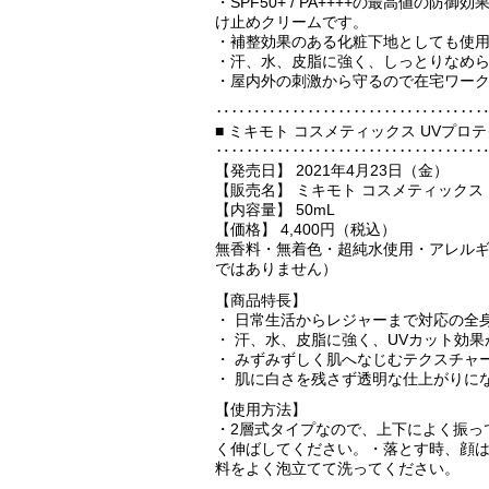
・SPF50+ / PA++++の最高値の
け止めクリームです。
・補整効果のある化粧下地としても使
・汗、水、皮脂に強く、しっとりなめ
・屋内外の刺激から守るので在宅ワー
‥‥‥‥‥‥‥‥‥‥‥‥‥‥‥‥‥
■ ミキモト コスメティックス UVプロ
‥‥‥‥‥‥‥‥‥‥‥‥‥‥‥‥‥
【発売日】 2021年4月23日（金）
【販売名】 ミキモト コスメティックス
【内容量】 50mL
【価格】 4,400円（税込）
無香料・無着色・超純水使用・アレル
ではありません）
【商品特長】
・ 日常生活からレジャーまで対応の全
・ 汗、水、皮脂に強く、UVカット効
・ みずみずしく肌へなじむテクスチャ
・ 肌に白さを残さず透明な仕上がりに
【使用方法】
・2層式タイプなので、上下によく振っ
く伸ばしてください。・落とす時、顔
料をよく泡立てて洗ってください。