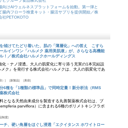
サヒグループ食品株式会社
猫向けAIウェルネスプラットフォームを始動。第一弾と
て腸内フローラ検査キット・腸活サプリを提供開始／株
会社PETOKOTO
を傾けてたどり着いた、肌の「薄層化」への答え こすら
ールインワン「ハルメク 薬用美肌液」が、さらなる高機能
ル！／株式会社ハルメクホールディングス
ア強化・ナノ浸透。大人の肌変化に寄り添う充実の1本完結設
『ハルメク』を発行する株式会社ハルメクは、大人の肌変化であ
容）
新製品
美容
分6種を「1種類の標準品」で同時定量！新分析法（RMS
薬株式会社
料となる天然由来成分を製造する丸善製薬株式会社は、ブ
pferia parviflora）に含まれる6種のポリメトキシフラボ
品制度
プローチ、硬い角層をほぐし浸透「エクイタンス ホワイトロー