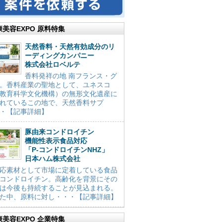
康美容EXPO 原料特集
天然香料・天然有効成分のリ
ーディングカンパニー
株式会社ロベルテ
香料発祥の地 南フランス・グ
。香料産業の聖地として、ユネスコ
教育科学文化機構）の無形文化遺産に
れているこの地で、天然香料サプ
・【記事詳細】
豚由来コンドロイチン
機能性表示食品対応
「P-コンドロイチンNHZ」
日本ハム株式会社
応素材として市場に定着している食品
コンドロイチン。高齢化を背景にその
は今後も持続することが見込まれる。
た中、原料に対し・・・【記事詳細】
康美容EXPO 企業特集