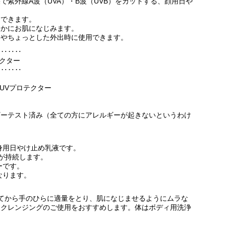
防御効果で紫外線A波（UVA）・B波（UVB）をカットする、顔用日や
用できます。
らかにお肌になじみます。
クやちょっとした外出時に使用できます。
‥‥‥‥
テクター
‥‥‥‥
 UVプロテクター
ギーテスト済み（全ての方にアレルギーが起きないというわけ
身用日やけ止め乳液です。
果が持続します。
ーです。
なります。
てから手のひらに適量をとり、肌になじませるようにムラな
はクレンジングのご使用をおすすめします。体はボディ用洗浄