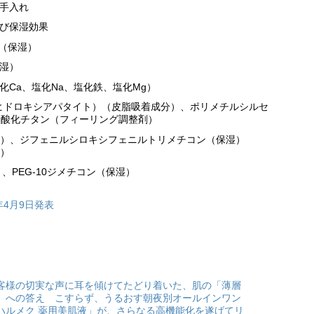
お手入れ
よび保湿効果
ン（保湿）
保湿）
化Ca、塩化Na、塩化鉄、塩化Mg）
ヒドロキシアパタイト）（皮脂吸着成分）、ポリメチルシルセ
、酸化チタン（フィーリング調整剤）
（保湿）、ジフェニルシロキシフェニルトリメチコン（保湿）
湿）
、PEG-10ジメチコン（保湿）
1年4月9日発表
客様の切実な声に耳を傾けてたどり着いた、肌の「薄層
」への答え こすらず、うるおす朝夜別オールインワン
ハルメク 薬用美肌液」が、さらなる高機能化を遂げてリ