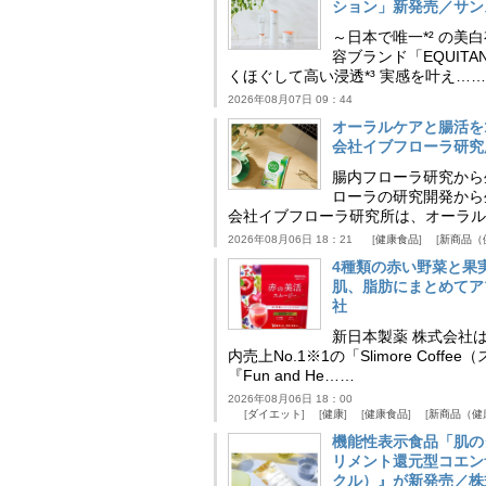
ション」新発売／サン
～日本で唯一*² の
容ブランド「EQUIT
くほぐして高い浸透*³ 実感を叶え……
2026年08月07日 09：44
オーラルケアと腸活を
会社イブフローラ研究
腸内フローラ研究から
ローラの研究開発から
会社イブフローラ研究所は、オーラル
2026年08月06日 18：21
健康食品
新商品（
4種類の赤い野菜と果
肌、脂肪にまとめてア
社
新日本製薬 株式会社
内売上No.1※1の「Slimore C
『Fun and He……
2026年08月06日 18：00
ダイエット
健康
健康食品
新商品（健
機能性表示食品「肌の
リメント還元型コエンザイム
クル）』が新発売／株