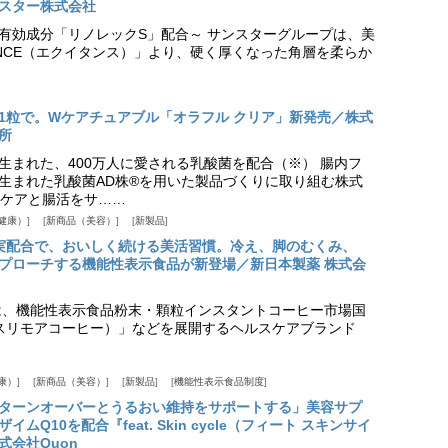
スター株式会社
美白有効成分「リノレックS」配合～ サンスターグループは、美
ANCE（エクイタンス）」より、硬く厚くなった角層を柔らか
1粒で。Wケアチュアブル「オラフル クリア」新発売／株式
所
生まれた、400万人に愛される乳酸菌を配合（※） 腸内フ
生まれた乳酸菌AD株®を用いた製品づくりに取り組む株式
ケアと腸活をサ……
健康）
新商品（美容）
新製品
実配合で、おいしく続ける美活習慣。冷え、脚のむくみ、
プローチする機能性表示食品が新登場／新日本製薬 株式会
は、機能性表示食品粉末・顆粒インスタントコーヒー市場国
offee（スリモアコーヒー）」などを展開するヘルスケアブランド
康）
新商品（美容）
新製品
機能性表示食品制度
ターンオーバーとうるおい維持をサポートする」美容サプ
Q10を配合『feat. Skin cycle（フィート スキンサイ
式会社Quon