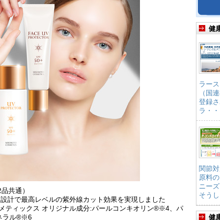
健
ラース
（国連
登録さ
ラ・・
関節対
原料の
ニーズ
2品共通）
そうし
い設計で最高レベルの紫外線カット効果を実現しました
 コスメティックス オリジナル成分:パールコンキオリン®※4、パ
ラル®※6
健