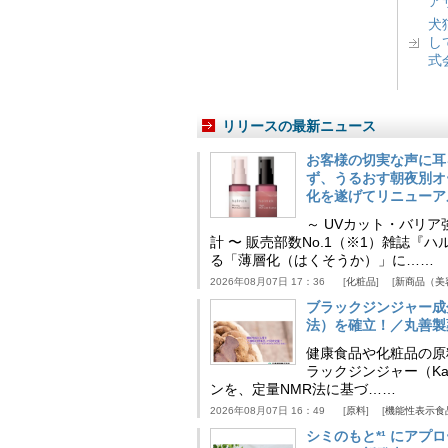
ア
犬
し
式
リリースの最新ニュース
お客様の切実な声に耳
ず、うるおす朝夜別オ
化を遂げてリニューア
～ UVカット・バリ
計 〜 販売部数No.1（※1）雑誌
る「薄層化（はくそうか）」に……
2026年08月07日 17：36
化粧品
新商品（美
ブラックジンジャー成
法）を確立！／丸善製
健康食品や化粧品の原
ラックジンジャー（Kaem
ンを、定量NMR法に基づ……
2026年08月07日 16：49
原料
機能性表示食
シミのもと*¹ にア