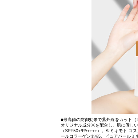
■最高値の防御効果で紫外線をカット（
オリジナル成分※を配合し、肌に優し
（SPF50+/PA++++）。※ミキモト
ールコラーゲン®※5、ピュアパールミネ