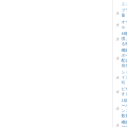
ニ
ブ
量
オ
ル
4
慣
る
機
ポ
配
発
シ
イ
社
ピ
す
1
ー
ン
数
機