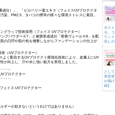
通成分）」、「ビルベリー葉エキス（フェイスUVプロテクタ
汚染、PM2.5、タバコの煙等の様々な環境ストレスに着目。
ポスト
ングラップ技術採用（フェイス UVプロテクター）
る。コ
ジングパウダー※7」と被膜形成成分「密着ヴェール※8」を配
ウンド
、肌の凸凹や肌の色を補整しながらファンデーションの仕上が
兆しが
技術（UVプロテクター）
ンスよく配合するUVプロテクト膜強化技術により、皮膚上にUV
水性が向上し、汗や水に強い処方を実現しました。
‥‥‥‥
として
 UVプロテクター
美容室
‥‥‥‥
が掲げ
細】
フェイス UVプロテクター
レルギーが起きないというわけではありません）