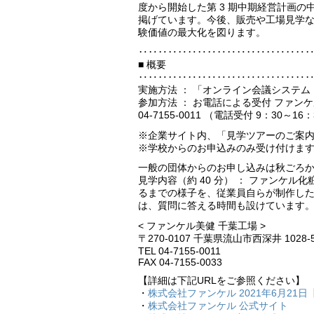
度から開始した第 3 期中期経営計画
掲げています。今後、販売や工場見学
験価値の最大化を図ります。
‥‥‥‥‥‥‥‥‥‥‥‥‥‥‥‥‥
■ 概要
‥‥‥‥‥‥‥‥‥‥‥‥‥‥‥‥‥
実施方法 ： 「オンライン会議システム
参加方法 ： お電話による受付 ファン
04‐7155‐0011 （電話受付 9：30～16
※企業サイト内、「見学ツアーのご案
※学校からのお申込みのみ受け付けま
一般の団体からのお申し込みは秋ごろ
見学内容（約 40 分） ： ファンケ
るまでの様子を、従業員自らが制作し
は、質問に答える時間も設けています
< ファンケル美健 千葉工場 >
〒270-0107 千葉県流山市西深井 1028-
TEL 04‐7155‐0011
FAX 04‐7155‐0033
【詳細は下記URLをご参照ください】
・
株式会社ファンケル 2021年6月21日
・
株式会社ファンケル 公式サイト