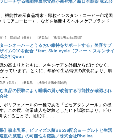
プローチする機能性表示食品が新登場／新日本製薬 株式会
は、機能性表示食品粉末・顆粒インスタントコーヒー市場国
offee（スリモアコーヒー）」などを展開するヘルスケアブランド
康）
新商品（美容）
新製品
機能性表示食品制度
ターンオーバーとうるおい維持をサポートする」美容サプ
Q10を配合『feat. Skin cycle（フィート スキンサイ
式会社Quon
識の高まりとともに、スキンケアを外側からだけでなく、
がっています。とくに、年齢や生活習慣の変化により、肌
……
商品（美容）
新製品
機能性表示食品制度
む食品の摂取により睡眠の質が改善する可能性が確認され
会社
、ポリフェノールの一種である「ピセアタンノール」の機
す。この度、健常成人を対象としたヒト試験により、ピセ
摂取することで、睡眠中……
果】森永乳業、ビフィズス菌BB536配合ヨーグルトと生活
度の減速」の可能性を確認／株式会社Rhelixa