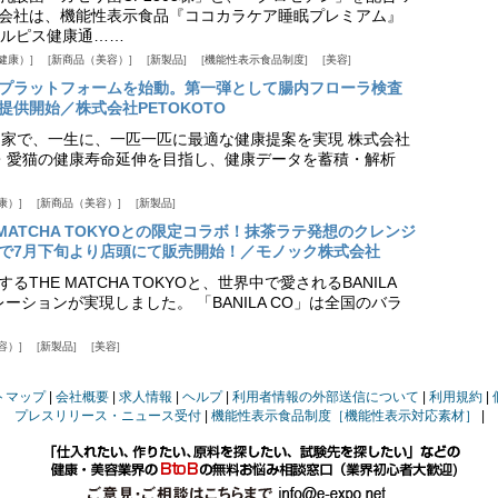
会社は、機能性表示食品『ココカラケア睡眠プレミアム』
ルピス健康通……
健康）
新商品（美容）
新製品
機能性表示食品制度
美容
スプラットフォームを始動。第一弾として腸内フローラ検査
供開始／株式会社PETOKOTO
+ 専門家で、一生に、一匹一匹に最適な健康提案を実現 株式会社
愛犬・愛猫の健康寿命延伸を目指し、健康データを蓄積・解析
康）
新商品（美容）
新製品
HE MATCHA TOKYOとの限定コラボ！抹茶ラテ発想のクレンジ
で7月下旬より店頭にて販売開始！／モノック株式会社
THE MATCHA TOKYOと、世界中で愛されるBANILA
ーションが実現しました。 「BANILA CO」は全国のバラ
容）
新製品
美容
トマップ
会社概要
求人情報
ヘルプ
利用者情報の外部送信について
利用規約
プレスリリース・ニュース受付
機能性表示食品制度［機能性表示対応素材］