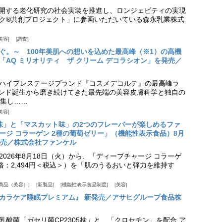
aが展開する老化研究の社会実装を推進し、ロンジェビティの実現
ク®共創プロジェクト」に参画いただいている森永乳業株式
美容
調査
ぐ。～ 100年美肌への想いを込めた最高峰（※1）の高機
「AQ ミリオリティ ザ クリーム デコラシオン」を発売／
ハイプレステージブランド『コスメデコルテ』の最高峰ラ
ランド誕生から磨き続けてきた最先端の美容皮膚科学と独自の
集し……
美容
味」と「マスカット味」の2つのフレーバーが楽しめるファ
ージ コラーゲン 2種の葡萄ゼリー」（機能性表示食品）8月
発売／株式会社ファンケル
026年8月18日（火）から、「ディープチャージ コラーゲ
価格：2,494円＜税込＞）を「肌のうるおいと弾力を維持す
商品（美容）
新製品
機能性表示食品制度
美容
カラケア睡眠プレミアム』 新発売／アサヒグループ食品株
乳酸菌「ガセリ菌CP2305株」と、「クロセチン」を配合 ア