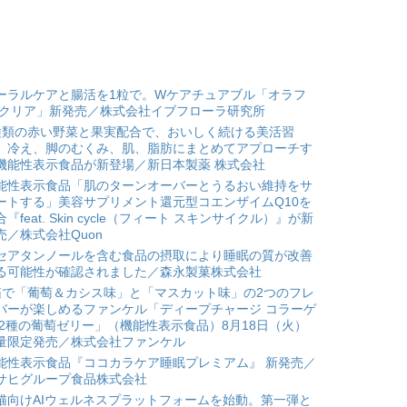
ーラルケアと腸活を1粒で。Wケアチュアブル「オラフ
 クリア」新発売／株式会社イブフローラ研究所
種類の赤い野菜と果実配合で、おいしく続ける美活習
。冷え、脚のむくみ、肌、脂肪にまとめてアプローチす
機能性表示食品が新登場／新日本製薬 株式会社
能性表示食品「肌のターンオーバーとうるおい維持をサ
ートする」美容サプリメント還元型コエンザイムQ10を
合『feat. Skin cycle（フィート スキンサイクル）』が新
売／株式会社Quon
セアタンノールを含む食品の摂取により睡眠の質が改善
る可能性が確認されました／森永製菓株式会社
箱で「葡萄＆カシス味」と「マスカット味」の2つのフレ
バーが楽しめるファンケル「ディープチャージ コラーゲ
 2種の葡萄ゼリー」（機能性表示食品）8月18日（火）
量限定発売／株式会社ファンケル
能性表示食品『ココカラケア睡眠プレミアム』 新発売／
サヒグループ食品株式会社
猫向けAIウェルネスプラットフォームを始動。第一弾と