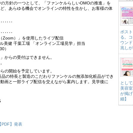
の中の方針の一つとして、「ファンケルらしいOMOの推進」を
など、あらゆる機会でオンラインの特性を生かし、お客様の体
‥‥‥‥
ポスト
‥‥‥‥
る。コ
（Zoom）」を使用したライブ配信
ウンド
ケル美健 千葉工場 「オンライン工場見学」担当
兆しが
：30）
内」からの受付はできません。
す。
からの開始を予定しています。
ル化粧品の特長と製造のこだわりファンケルの無添加化粧品ができ
た動画と一部ライブ配信を交えながら案内します。見学後に
として
。
美容室
が掲げ
細】
5
【PDF】発表