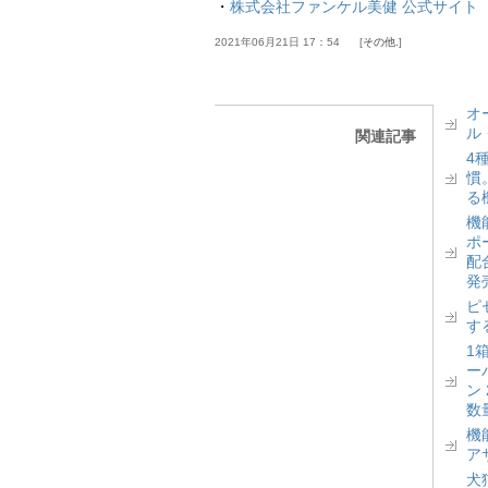
・
株式会社ファンケル美健 公式サイト
2021年06月21日 17：54
その他.
オ
ル
関連記事
4
慣
る
機
ポ
配
発
ピ
す
1
ー
ン
数
機
ア
犬