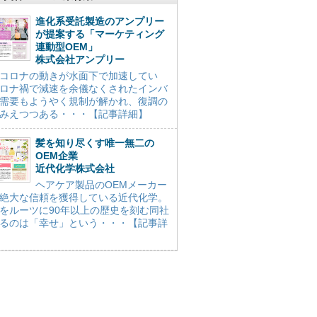
進化系受託製造のアンプリー
が提案する「マーケティング
連動型OEM」
株式会社アンプリー
コロナの動きが水面下で加速してい
ロナ禍で減速を余儀なくされたインバ
需要もようやく規制が解かれ、復調の
みえつつある・・・【記事詳細】
髪を知り尽くす唯一無二の
OEM企業
近代化学株式会社
ヘアケア製品のOEMメーカー
絶大な信頼を獲得している近代化学。
をルーツに90年以上の歴史を刻む同社
るのは「幸せ」という・・・【記事詳