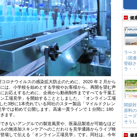
健
ラース
（国連
登録さ
ラ・・
コロナウイルスの感染拡大防止のために、2020 年 2 月から
中には、小学校を始めとする学校やお客様から、再開を望む声
望にお応えするために、企画から動画制作まですべてを千葉工
イン工場見学」を開始することとしました。「オンライン工場
を開始した3秒に1本売れている同社のスター製品「マイルドクレン
関節対
学では初めて公開します。高速一貫ラインで 1 分間に 180
原料の
できます。
ニーズ
そうし
ができないアングルでの製造風景や、医薬品製造が可能なほど
ケルの無添加スキンケアへのこだわりを見学通路からライブ映
が登場して伝える「オンライン工場見学」です。同社は、今年
健