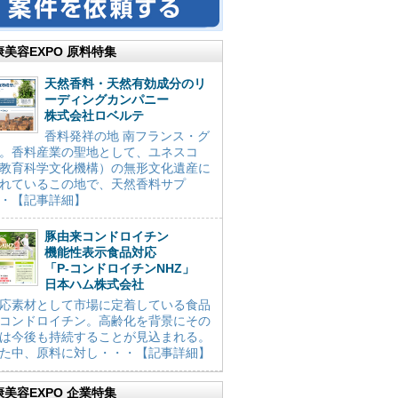
康美容EXPO 原料特集
天然香料・天然有効成分のリ
ーディングカンパニー
株式会社ロベルテ
香料発祥の地 南フランス・グ
。香料産業の聖地として、ユネスコ
教育科学文化機構）の無形文化遺産に
れているこの地で、天然香料サプ
・【記事詳細】
豚由来コンドロイチン
機能性表示食品対応
「P-コンドロイチンNHZ」
日本ハム株式会社
応素材として市場に定着している食品
コンドロイチン。高齢化を背景にその
は今後も持続することが見込まれる。
た中、原料に対し・・・【記事詳細】
康美容EXPO 企業特集