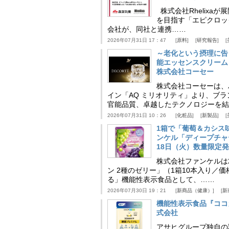
株式会社Rhelix
を目指す「エピクロッ
会社が、同社と連携……
2026年07月31日 17：47
原料
研究報告
～老化という摂理に告
能エッセンスクリーム
株式会社コーセー
株式会社コーセーは、
イン「AQ ミリオリティ」より、ブ
官能品質、卓越したテクノロジーを結
2026年07月31日 10：26
化粧品
新製品
1箱で「葡萄＆カシス
ンケル「ディープチャ
18日（火）数量限定
株式会社ファンケルは2
ン 2種のゼリー」（1箱10本入り／
る」機能性表示食品として、……
2026年07月30日 19：21
新商品（健康）
新
機能性表示食品『ココ
式会社
アサヒグループ独自の