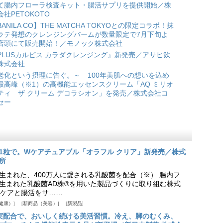
て腸内フローラ検査キット・腸活サプリを提供開始／株
会社PETOKOTO
BANILA CO】THE MATCHA TOKYOとの限定コラボ！抹
ラテ発想のクレンジングバームが数量限定で7月下旬よ
店頭にて販売開始！／モノック株式会社
PLUSカルピス カラダクレンジング』新発売／アサヒ飲
株式会社
老化という摂理に告ぐ。～ 100年美肌への想いを込め
最高峰（※1）の高機能エッセンスクリーム「AQ ミリオ
ティ ザ クリーム デコラシオン」を発売／株式会社コ
セー
1粒で。Wケアチュアブル「オラフル クリア」新発売／株式
所
生まれた、400万人に愛される乳酸菌を配合（※） 腸内フ
生まれた乳酸菌AD株®を用いた製品づくりに取り組む株式
ケアと腸活をサ……
健康）
新商品（美容）
新製品
実配合で、おいしく続ける美活習慣。冷え、脚のむくみ、