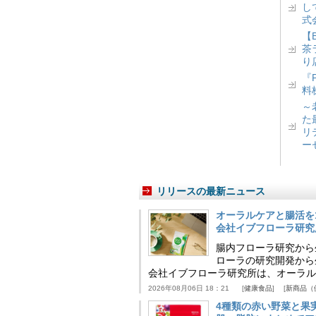
し
式
【
茶
り
『
料
～
た
リ
ー
リリースの最新ニュース
オーラルケアと腸活を
会社イブフローラ研究
腸内フローラ研究から
ローラの研究開発から
会社イブフローラ研究所は、オーラル
2026年08月06日 18：21
健康食品
新商品（
4種類の赤い野菜と果