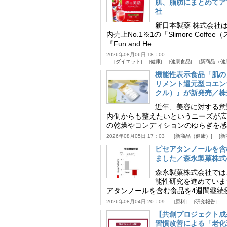
肌、脂肪にまとめてア
社
新日本製薬 株式会社
内売上No.1※1の「Slimore C
『Fun and He……
2026年08月06日 18：00
ダイエット
健康
健康食品
新商品（健
機能性表示食品「肌の
リメント還元型コエンザイム
クル）』が新発売／株
近年、美容に対する意
内側からも整えたいというニーズが広
の乾燥やコンディションのゆらぎを感
2026年08月05日 17：03
新商品（健康）
新
ピセアタンノールを含
ました／森永製菓株式
森永製菓株式会社では
能性研究を進めていま
アタンノールを含む食品を4週間継続
2026年08月04日 20：09
原料
研究報告
【共創プロジェクト成
習慣改善による「老化速