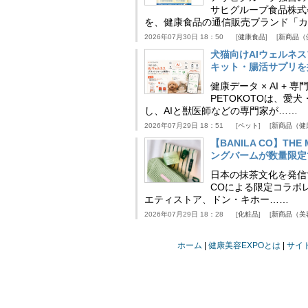
サヒグループ食品株式
を、健康食品の通信販売ブランド「カ
2026年07月30日 18：50
健康食品
新商品（
犬猫向けAIウェルネ
キット・腸活サプリを提
健康データ × AI 
PETOKOTOは、
し、AIと獣医師などの専門家が……
2026年07月29日 18：51
ペット
新商品（健
【BANILA CO】T
ングバームが数量限定
日本の抹茶文化を発信する
COによる限定コラボレ
エティストア、ドン・キホー……
2026年07月29日 18：28
化粧品
新商品（美
ホーム
健康美容EXPOとは
サイ