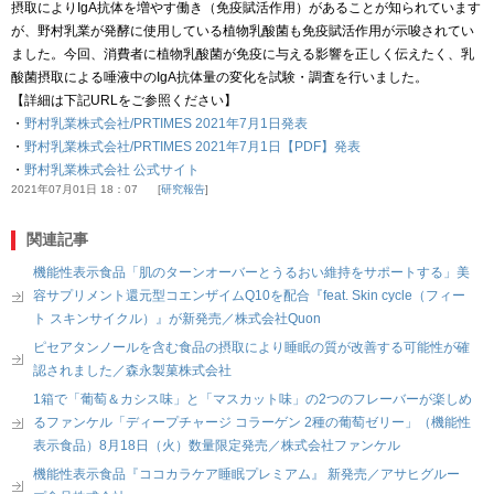
摂取によりIgA抗体を増やす働き（免疫賦活作用）があることが知られています
が、野村乳業が発酵に使用している植物乳酸菌も免疫賦活作用が示唆されてい
ました。今回、消費者に植物乳酸菌が免疫に与える影響を正しく伝えたく、乳
酸菌摂取による唾液中のIgA抗体量の変化を試験・調査を行いました。
【詳細は下記URLをご参照ください】
・
野村乳業株式会社/PRTIMES 2021年7月1日発表
・
野村乳業株式会社/PRTIMES 2021年7月1日【PDF】発表
・
野村乳業株式会社 公式サイト
2021年07月01日 18：07
研究報告
関連記事
機能性表示食品「肌のターンオーバーとうるおい維持をサポートする」美
容サプリメント還元型コエンザイムQ10を配合『feat. Skin cycle（フィー
ト スキンサイクル）』が新発売／株式会社Quon
ピセアタンノールを含む食品の摂取により睡眠の質が改善する可能性が確
認されました／森永製菓株式会社
1箱で「葡萄＆カシス味」と「マスカット味」の2つのフレーバーが楽しめ
るファンケル「ディープチャージ コラーゲン 2種の葡萄ゼリー」（機能性
表示食品）8月18日（火）数量限定発売／株式会社ファンケル
機能性表示食品『ココカラケア睡眠プレミアム』 新発売／アサヒグルー