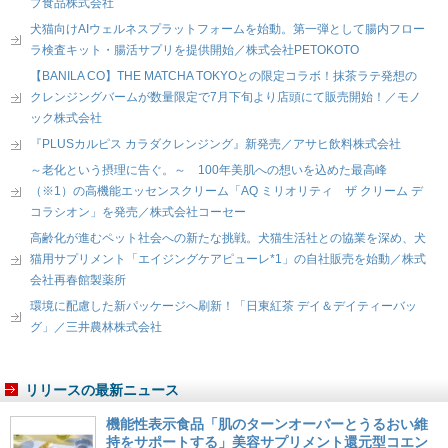
プ食品株式会社
犬猫向けAIウェルネスプラットフォームを始動。第一弾として腸内フロー
ラ検査キット・腸活サプリを提供開始／株式会社PETOKOTO
【BANILA CO】THE MATCHA TOKYOとの限定コラボ！抹茶ラテ発想の
クレンジングバームが数量限定で7月下旬より店頭にて販売開始！／モノ
ック株式会社
『PLUSカルピス カラダクレンジング』新発売／アサヒ飲料株式会社
～老化という摂理に告ぐ。～ 100年美肌への想いを込めた最高峰
（※1）の高機能エッセンスクリーム「AQ ミリオリティ ザ クリーム デ
コラシオン」を発売／株式会社コーセー
高齢化が進むペット社会への新たな挑戦。犬猫生活社との協業を深め、犬
猫用サプリメント「エイジングケアピューレ*1」の自社販売を始動／株式
会社再春館製薬所
環境に配慮した新パッケージへ刷新！「日東紅茶 デイ＆デイティーバッ
グ」／三井農林株式会社
リリースの最新ニュース
機能性表示食品「肌のターンオーバーとうるおい維
持をサポートする」美容サプリメント還元型コエン