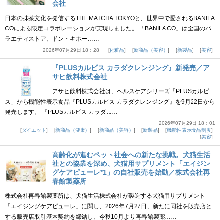
会社
日本の抹茶文化を発信するTHE MATCHA TOKYOと、世界中で愛されるBANILA
COによる限定コラボレーションが実現しました。 「BANILA CO」は全国のバ
ラエティストア、ドン・キホー……
2026年07月29日 18：28
化粧品
新商品（美容）
新製品
美容
『PLUSカルピス カラダクレンジング』新発売／ア
サヒ飲料株式会社
アサヒ飲料株式会社は、ヘルスケアシリーズ「PLUSカルピ
ス」から機能性表示食品『PLUSカルピス カラダクレンジング』を9月22日から
発売します。 『PLUSカルピス カラダ……
2026年07月29日 18：01
ダイエット
新商品（健康）
新商品（美容）
新製品
機能性表示食品制度
美容
高齢化が進むペット社会への新たな挑戦。犬猫生活
社との協業を深め、犬猫用サプリメント「エイジン
グケアピューレ*1」の自社販売を始動／株式会社再
春館製薬所
株式会社再春館製薬所は、犬猫生活株式会社が製造する犬猫用サプリメント
「エイジングケアピューレ」に関し、2026年7月27日、新たに同社を販売店と
する販売店取引基本契約を締結し、今秋10月より再春館製薬……