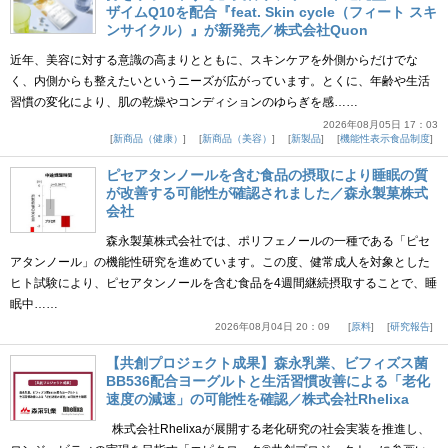
ザイムQ10を配合『feat. Skin cycle（フィート スキ
ンサイクル）』が新発売／株式会社Quon
近年、美容に対する意識の高まりとともに、スキンケアを外側からだけでな
く、内側からも整えたいというニーズが広がっています。とくに、年齢や生活
習慣の変化により、肌の乾燥やコンディションのゆらぎを感……
2026年08月05日 17：03
新商品（健康）
新商品（美容）
新製品
機能性表示食品制度
ピセアタンノールを含む食品の摂取により睡眠の質
が改善する可能性が確認されました／森永製菓株式
会社
森永製菓株式会社では、ポリフェノールの一種である「ピセ
アタンノール」の機能性研究を進めています。この度、健常成人を対象とした
ヒト試験により、ピセアタンノールを含む食品を4週間継続摂取することで、睡
眠中……
2026年08月04日 20：09
原料
研究報告
【共創プロジェクト成果】森永乳業、ビフィズス菌
BB536配合ヨーグルトと生活習慣改善による「老化
速度の減速」の可能性を確認／株式会社Rhelixa
株式会社Rhelixaが展開する老化研究の社会実装を推進し、