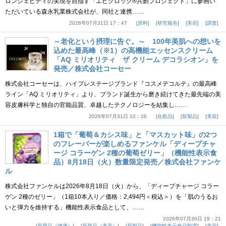
ロンジェビティの実現を目指す「エピクロック®共創プロジェクト」に参画い
ただいている森永乳業株式会社が、同社と連携……
2026年07月31日 17：47
原料
研究報告
美容
調査
～老化という摂理に告ぐ。～ 100年美肌への想いを
込めた最高峰（※1）の高機能エッセンスクリーム
「AQ ミリオリティ ザ クリーム デコラシオン」を
発売／株式会社コーセー
株式会社コーセーは、ハイプレステージブランド『コスメデコルテ』の最高峰
ライン「AQ ミリオリティ」より、ブランド誕生から磨き続けてきた最先端の美
容皮膚科学と独自の官能品質、卓越したテクノロジーを結集し……
2026年07月31日 10：26
化粧品
新製品
美容
1箱で「葡萄＆カシス味」と「マスカット味」の2つ
のフレーバーが楽しめるファンケル「ディープチャ
ージ コラーゲン 2種の葡萄ゼリー」（機能性表示食
品）8月18日（火）数量限定発売／株式会社ファンケ
ル
株式会社ファンケルは2026年8月18日（火）から、「ディープチャージ コラー
ゲン 2種のゼリー」（1箱10本入り／価格：2,494円＜税込＞）を「肌のうるお
いと弾力を維持する」機能性表示食品として、……
2026年07月30日 19：21
新商品（健康）
新商品（美容）
新製品
機能性表示食品制度
美容