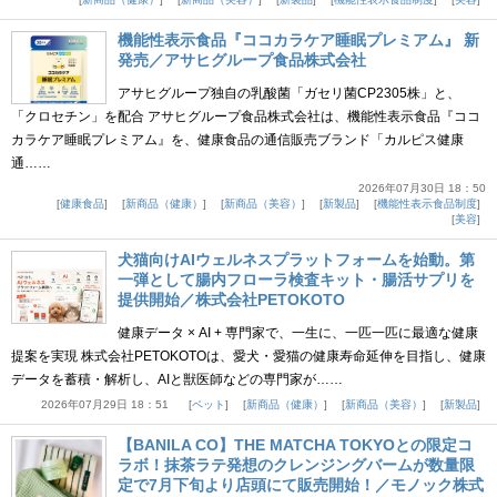
機能性表示食品『ココカラケア睡眠プレミアム』 新
発売／アサヒグループ食品株式会社
アサヒグループ独自の乳酸菌「ガセリ菌CP2305株」と、
「クロセチン」を配合 アサヒグループ食品株式会社は、機能性表示食品『ココ
カラケア睡眠プレミアム』を、健康食品の通信販売ブランド「カルピス健康
通……
2026年07月30日 18：50
健康食品
新商品（健康）
新商品（美容）
新製品
機能性表示食品制度
美容
犬猫向けAIウェルネスプラットフォームを始動。第
一弾として腸内フローラ検査キット・腸活サプリを
提供開始／株式会社PETOKOTO
健康データ × AI + 専門家で、一生に、一匹一匹に最適な健康
提案を実現 株式会社PETOKOTOは、愛犬・愛猫の健康寿命延伸を目指し、健康
データを蓄積・解析し、AIと獣医師などの専門家が……
2026年07月29日 18：51
ペット
新商品（健康）
新商品（美容）
新製品
【BANILA CO】THE MATCHA TOKYOとの限定コ
ラボ！抹茶ラテ発想のクレンジングバームが数量限
定で7月下旬より店頭にて販売開始！／モノック株式