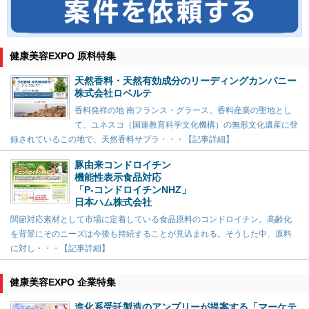
健康美容EXPO 原料特集
天然香料・天然有効成分のリーディングカンパニー
株式会社ロベルテ
香料発祥の地 南フランス・グラース。香料産業の聖地とし
て、ユネスコ（国連教育科学文化機構）の無形文化遺産に登
録されているこの地で、天然香料サプラ・・・【記事詳細】
豚由来コンドロイチン
機能性表示食品対応
「P-コンドロイチンNHZ」
日本ハム株式会社
関節対応素材として市場に定着している食品原料のコンドロイチン。高齢化
を背景にそのニーズは今後も持続することが見込まれる。そうした中、原料
に対し・・・【記事詳細】
健康美容EXPO 企業特集
進化系受託製造のアンプリーが提案する「マーケテ