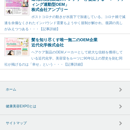
ィング連動型OEM」
株式会社アンプリー
ポストコロナの動きが水面下で加速している。コロナ禍で減
速を余儀なくされたインバウンド需要もようやく規制が解かれ、復調の兆し
がみえつつある・・・【記事詳細】
髪を知り尽くす唯一無二のOEM企業
近代化学株式会社
ヘアケア製品のOEMメーカーとして絶大な信頼を獲得して
いる近代化学。美容室をルーツに90年以上の歴史を刻む同
社が掲げるのは「幸せ」という・・・【記事詳細】
ホーム
健康美容EXPOとは
サイトマップ