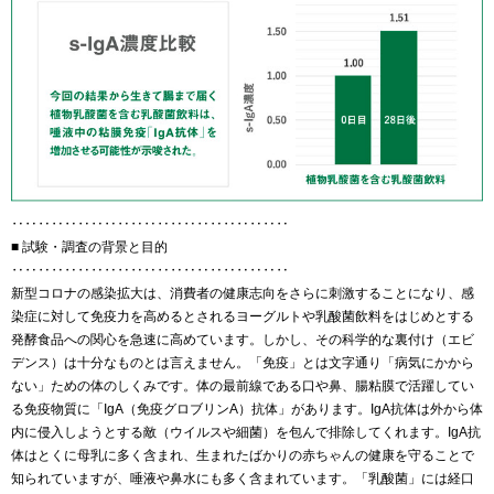
‥‥‥‥‥‥‥‥‥‥‥‥‥‥‥‥‥‥‥‥‥
■ 試験・調査の背景と目的
‥‥‥‥‥‥‥‥‥‥‥‥‥‥‥‥‥‥‥‥‥
新型コロナの感染拡大は、消費者の健康志向をさらに刺激することになり、感
染症に対して免疫力を高めるとされるヨーグルトや乳酸菌飲料をはじめとする
発酵食品への関心を急速に高めています。しかし、その科学的な裏付け（エビ
デンス）は十分なものとは言えません。「免疫」とは文字通り「病気にかから
ない」ための体のしくみです。体の最前線である口や鼻、腸粘膜で活躍してい
る免疫物質に「IgA（免疫グロブリンA）抗体」があります。IgA抗体は外から体
内に侵入しようとする敵（ウイルスや細菌）を包んで排除してくれます。IgA抗
体はとくに母乳に多く含まれ、生まれたばかりの赤ちゃんの健康を守ることで
知られていますが、唾液や鼻水にも多く含まれています。「乳酸菌」には経口