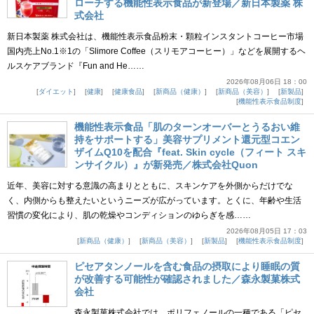
ローチする機能性表示食品が新登場／新日本製薬 株
式会社
新日本製薬 株式会社は、機能性表示食品粉末・顆粒インスタントコーヒー市場
国内売上No.1※1の「Slimore Coffee（スリモアコーヒー）」などを展開するヘ
ルスケアブランド『Fun and He……
2026年08月06日 18：00
ダイエット
健康
健康食品
新商品（健康）
新商品（美容）
新製品
機能性表示食品制度
機能性表示食品「肌のターンオーバーとうるおい維
持をサポートする」美容サプリメント還元型コエン
ザイムQ10を配合『feat. Skin cycle（フィート スキ
ンサイクル）』が新発売／株式会社Quon
近年、美容に対する意識の高まりとともに、スキンケアを外側からだけでな
く、内側からも整えたいというニーズが広がっています。とくに、年齢や生活
習慣の変化により、肌の乾燥やコンディションのゆらぎを感……
2026年08月05日 17：03
新商品（健康）
新商品（美容）
新製品
機能性表示食品制度
ピセアタンノールを含む食品の摂取により睡眠の質
が改善する可能性が確認されました／森永製菓株式
会社
森永製菓株式会社では、ポリフェノールの一種である「ピセ