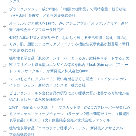
ングス
ブラックジンジャー成分6種を「1種類の標準品」で同時定量！新分析法
（RMS法）を確立！／丸善製薬株式会社
オーラルケアと腸活を1粒で。Wケアチュアブル「オラフル クリア」新発
売／株式会社イブフローラ研究所
4種類の赤い野菜と果実配合で、おいしく続ける美活習慣。冷え、脚のむ
くみ、肌、脂肪にまとめてアプローチする機能性表示食品が新登場／新日
本製薬 株式会社
機能性表示食品「肌のターンオーバーとうるおい維持をサポートする」美
容サプリメント還元型コエンザイムQ10を配合『feat. Skin cycle（フィー
ト スキンサイクル）』が新発売／株式会社Quon
シミのもと*¹ にアプローチ、硬い角層をほぐし浸透「エクイタンス ホワ
イトローション」新発売／サンスター株式会社
ピセアタンノールを含む食品の摂取により睡眠の質が改善する可能性が確
認されました／森永製菓株式会社
1箱で「葡萄＆カシス味」と「マスカット味」の2つのフレーバーが楽しめ
るファンケル「ディープチャージ コラーゲン 2種の葡萄ゼリー」（機能性
表示食品）8月18日（火）数量限定発売／株式会社ファンケル
機能性表示食品『ココカラケア睡眠プレミアム』 新発売／アサヒグルー
プ食品株式会社