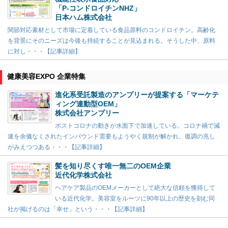
「P-コンドロイチンNHZ」
日本ハム株式会社
関節対応素材として市場に定着している食品原料のコンドロイチン。高齢化
を背景にそのニーズは今後も持続することが見込まれる。そうした中、原料
に対し・・・【記事詳細】
健康美容EXPO 企業特集
進化系受託製造のアンプリーが提案する「マーケテ
ィング連動型OEM」
株式会社アンプリー
ポストコロナの動きが水面下で加速している。コロナ禍で減
速を余儀なくされたインバウンド需要もようやく規制が解かれ、復調の兆し
がみえつつある・・・【記事詳細】
髪を知り尽くす唯一無二のOEM企業
近代化学株式会社
ヘアケア製品のOEMメーカーとして絶大な信頼を獲得して
いる近代化学。美容室をルーツに90年以上の歴史を刻む同
社が掲げるのは「幸せ」という・・・【記事詳細】