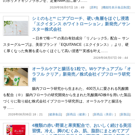
のポリメトキシフラボンを、定量NMR法に基づ……
2026年08月07日 16：49
原料
機能性表示食品制度
シミのもと*¹ にアプローチ、硬い角層をほぐし浸透
「エクイタンス ホワイトローション」新発売／サン
スター株式会社
～日本で唯一*² の美白有効成分「リノレックS」配合～ サン
スターグループは、美容ブランド「EQUITANCE（エクイタンス）」より、硬
く厚くなった角層を柔らかくほぐして高い浸透*³ 実感を叶え……
2026年08月07日 09：44
オーラルケアと腸活を1粒で。Wケアチュアブル「オ
ラフル クリア」新発売／株式会社イブフローラ研究
所
腸内フローラ研究から生まれた、400万人に愛される乳酸菌
を配合（※） 腸内フローラの研究開発から生まれた乳酸菌AD株®を用いた製品
づくりに取り組む株式会社イブフローラ研究所は、オーラルケアと腸活を
サ……
2026年08月06日 18：21
健康食品
新商品（健康）
新商品（美容）
新製品
4種類の赤い野菜と果実配合で、おいしく続ける美活
習慣。冷え、脚のむくみ、肌、脂肪にまとめてアプ