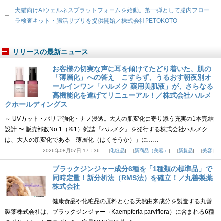
犬猫向けAIウェルネスプラットフォームを始動。第一弾として腸内フロー
ラ検査キット・腸活サプリを提供開始／株式会社PETOKOTO
リリースの最新ニュース
お客様の切実な声に耳を傾けてたどり着いた、肌の
「薄層化」への答え こすらず、うるおす朝夜別オ
ールインワン「ハルメク 薬用美肌液」が、さらなる
高機能化を遂げてリニューアル！／株式会社ハルメ
クホールディングス
～ UVカット・バリア強化・ナノ浸透。大人の肌変化に寄り添う充実の1本完結
設計 〜 販売部数No.1（※1）雑誌『ハルメク』を発行する株式会社ハルメク
は、大人の肌変化である「薄層化（はくそうか）」に……
2026年08月07日 17：36
化粧品
新商品（美容）
新製品
美容
ブラックジンジャー成分6種を「1種類の標準品」で
同時定量！新分析法（RMS法）を確立！／丸善製薬
株式会社
健康食品や化粧品の原料となる天然由来成分を製造する丸善
製薬株式会社は、ブラックジンジャー（Kaempferia parviflora）に含まれる6種