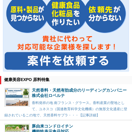
健康美容EXPO 原料特集
天然香料・天然有効成分のリーディングカンパニー
株式会社ロベルテ
香料発祥の地 南フランス・グラース。香料産業の聖地とし
て、ユネスコ（国連教育科学文化機構）の無形文化遺産に登
録されているこの地で、天然香料サプラ・・・【記事詳細】
豚由来コンドロイチン
機能性表示食品対応