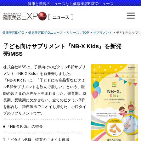
健康と美容のニュースなら健康美容EXPOニュース
健康美容EXPO
健康美容EXPOニュース
リリース：TOP
サプリメント
子ども向けサプリメ
子ども向けサプリメント『NB‐X Kids』を新発
売/MSS
株式会社MSSは、子供向けのビタミンB群サプリ
メント『NB‐X Kids』を新発売しました。
『NB‐X Kids』は、「子どもにも高品質なビタミ
ンB群サプリメントを飲んで欲しい」という、医
師の皆さまのお声から生まれました。発育期、成
長期、受験期に欠かせない、全てのビタミンB群
を配合し、独自製法でニオイも抑えた、小粒タイ
プのサプリメントです。
‥‥‥‥‥‥‥‥‥‥‥‥‥‥‥‥‥‥‥‥‥
■ 『NB‐X Kids』の特長
‥‥‥‥‥‥‥‥‥‥‥‥‥‥‥‥‥‥‥‥‥
1.「ビタミンB群」特有のニオイを低減