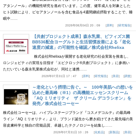
アタンノール」の機能性研究を進めています。この度、健常成人を対象とした
ヒト試験により、ピセアタンノールを含む食品を4週間継続摂取することで、睡
眠中……
2026年08月04日 20：09
原料
研究報告
【共創プロジェクト成果】森永乳業、ビフィズス菌
BB536配合ヨーグルトと生活習慣改善による「老化
速度の減速」の可能性を確認／株式会社Rhelixa
株式会社Rhelixaが展開する老化研究の社会実装を推進し、
ロンジェビティの実現を目指す「エピクロック®共創プロジェクト」に参画い
ただいている森永乳業株式会社が、同社と連携……
2026年07月31日 17：47
原料
研究報告
美容
調査
～老化という摂理に告ぐ。～ 100年美肌への想いを
込めた最高峰（※1）の高機能エッセンスクリーム
「AQ ミリオリティ ザ クリーム デコラシオン」を
発売／株式会社コーセー
株式会社コーセーは、ハイプレステージブランド『コスメデコルテ』の最高峰
ライン「AQ ミリオリティ」より、ブランド誕生から磨き続けてきた最先端の美
容皮膚科学と独自の官能品質、卓越したテクノロジーを結集し……
2026年07月31日 10：26
化粧品
新製品
美容