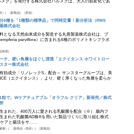
『ハルメク』を発行する株式会社ハルメクは、大人の肌変化であ
容）
新製品
美容
分6種を「1種類の標準品」で同時定量！新分析法（RMS
薬株式会社
料となる天然由来成分を製造する丸善製薬株式会社は、ブ
pferia parviflora）に含まれる6種のポリメトキシフラボ
品制度
プローチ、硬い角層をほぐし浸透「エクイタンス ホワイトロー
スター株式会社
美白有効成分「リノレックS」配合～ サンスターグループは、美
ANCE（エクイタンス）」より、硬く厚くなった角層を柔らか
1粒で。Wケアチュアブル「オラフル クリア」新発売／株式
所
生まれた、400万人に愛される乳酸菌を配合（※） 腸内フ
生まれた乳酸菌AD株®を用いた製品づくりに取り組む株式
ケアと腸活をサ……
健康）
新商品（美容）
新製品