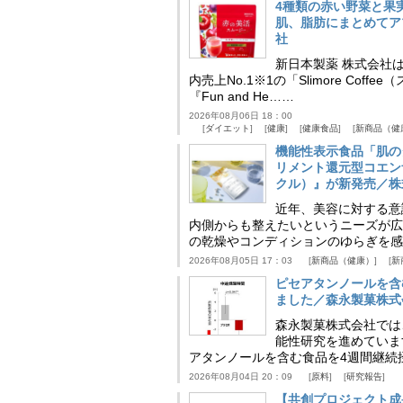
4種類の赤い野菜と果
肌、脂肪にまとめてア
社
新日本製薬 株式会社
内売上No.1※1の「Slimore C
『Fun and He……
2026年08月06日 18：00
ダイエット
健康
健康食品
新商品（健
機能性表示食品「肌の
リメント還元型コエンザイム
クル）』が新発売／株
近年、美容に対する意
内側からも整えたいというニーズが広
の乾燥やコンディションのゆらぎを感
2026年08月05日 17：03
新商品（健康）
新
ピセアタンノールを含
ました／森永製菓株式
森永製菓株式会社では
能性研究を進めていま
アタンノールを含む食品を4週間継続
2026年08月04日 20：09
原料
研究報告
【共創プロジェクト成