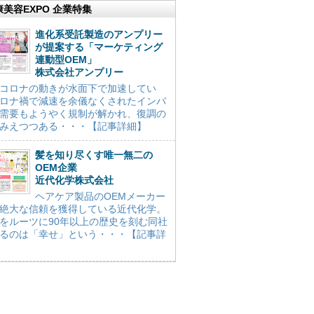
康美容EXPO 企業特集
進化系受託製造のアンプリー
が提案する「マーケティング
連動型OEM」
株式会社アンプリー
コロナの動きが水面下で加速してい
ロナ禍で減速を余儀なくされたインバ
需要もようやく規制が解かれ、復調の
みえつつある・・・【記事詳細】
髪を知り尽くす唯一無二の
OEM企業
近代化学株式会社
ヘアケア製品のOEMメーカー
絶大な信頼を獲得している近代化学。
をルーツに90年以上の歴史を刻む同社
るのは「幸せ」という・・・【記事詳