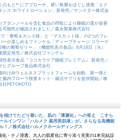
ミのもと*¹ にアプローチ、硬い角層をほぐし浸透「エク
タンス ホワイトローション」新発売／サンスター株式会
セアタンノールを含む食品の摂取により睡眠の質が改善
る可能性が確認されました／森永製菓株式会社
箱で「葡萄＆カシス味」と「マスカット味」の2つのフレ
バーが楽しめるファンケル「ディープチャージ コラーゲ
 2種の葡萄ゼリー」（機能性表示食品）8月18日（火）
量限定発売／株式会社ファンケル
能性表示食品『ココカラケア睡眠プレミアム』 新発売／
サヒグループ食品株式会社
猫向けAIウェルネスプラットフォームを始動。第一弾と
て腸内フローラ検査キット・腸活サプリを提供開始／株
会社PETOKOTO
を傾けてたどり着いた、肌の「薄層化」への答え こすら
ールインワン「ハルメク 薬用美肌液」が、さらなる高機能
ル！／株式会社ハルメクホールディングス
ア強化・ナノ浸透。大人の肌変化に寄り添う充実の1本完結設