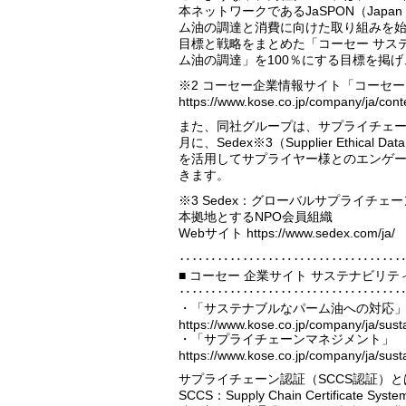
本ネットワークであるJaSPON（Japan Su
ム油の調達と消費に向けた取り組みを始
目標と戦略をまとめた「コーセー サステ
ム油の調達」を100％にする目標を掲
※2 コーセー企業情報サイト「コーセー
https://www.kose.co.jp/company/ja/con
また、同社グループは、サプライチェー
月に、Sedex※3（Supplier Ethic
を活用してサプライヤー様とのエンゲ
きます。
※3 Sedex：グローバルサプライチ
本拠地とするNPO会員組織
Webサイト https://www.sedex.com/ja/
‥‥‥‥‥‥‥‥‥‥‥‥‥‥‥‥‥
■ コーセー 企業サイト サステナビリテ
‥‥‥‥‥‥‥‥‥‥‥‥‥‥‥‥‥
・「サステナブルなパーム油への対応
https://www.kose.co.jp/company/ja/sust
・「サプライチェーンマネジメント」
https://www.kose.co.jp/company/ja/susta
サプライチェーン認証（SCCS認証）と
SCCS：Supply Chain Certif