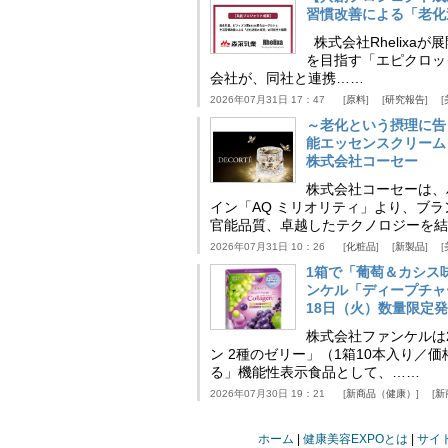
習慣改善による「老化速
株式会社Rhelix
を目指す「エピクロッ
会社が、同社と連携……
2026年07月31日 17：47
原料
研究報告
～老化という摂理に告
能エッセンスクリーム
株式会社コーセー
株式会社コーセーは、
イン「AQ ミリオリティ」より、ブ
官能品質、卓越したテクノロジーを結
2026年07月31日 10：26
化粧品
新製品
1箱で「葡萄＆カシス
ンケル「ディープチャ
18日（火）数量限定
株式会社ファンケルは2
ン 2種のゼリー」（1箱10本入り／
る」機能性表示食品として、……
2026年07月30日 19：21
新商品（健康）
新
ホーム
健康美容EXPOとは
サイ