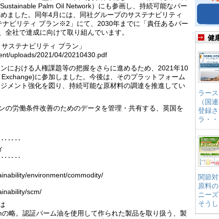
stainable Palm Oil Network）にも参画し、持続可能なパー
めました。同年4月には、同社グループのサステナビリティ
ナビリティ プラン※2」にて、2030年までに「責任あるパー
げ、全社で達成に向けて取り組んでいます。
健
 サステナビリティ プラン」
tent/uploads/2021/04/20210430.pdf
ンにおける人権課題等の把握をさらに進めるため、2021年10
al Data Exchange)に参加しました。今後は、そのプラットフォーム
ージメント強化を図り、持続可能な原材料の調達を推進してい
ラース
（国連
ェーンの労働条件改善のためのデータを管理・共有する、英国を
登録さ
ラ・・
‥‥‥‥
ィ
‥‥‥‥
」
ainability/environment/commodity/
関節対
原料の
inability/scm/
ニーズ
そうし
は
icate Systemの略。認証パーム油を使用して作られた製品を取り扱う、製