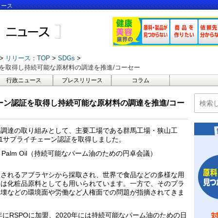
ュース
リリース：TOP
SDGs
証を取得し持続可能な原材料の調達を推進/コーセー
行政ニュース
プレスリリース
コラム
ェーン認証を取得し持続可能な原材料の調達を推進/コー
料調達の取り組みとして、主要工場である群馬工場・狭山工
※1サプライチェーン認証を取得しました。
ainable Palm Oil（持続可能なパーム油のための円卓会議）
産されるアブラヤシから採取され、世界で食品などの多様な用
部は化粧品原料としても用いられています。一方で、そのプラ
破壊などの環境面や労働など人権面での問題が指摘されてきま
年にRSPOに加盟、2020年には持続可能なパーム油のための日