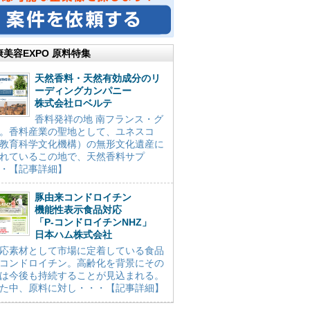
康美容EXPO 原料特集
天然香料・天然有効成分のリ
ーディングカンパニー
株式会社ロベルテ
香料発祥の地 南フランス・グ
。香料産業の聖地として、ユネスコ
教育科学文化機構）の無形文化遺産に
れているこの地で、天然香料サプ
・【記事詳細】
豚由来コンドロイチン
機能性表示食品対応
「P-コンドロイチンNHZ」
日本ハム株式会社
応素材として市場に定着している食品
コンドロイチン。高齢化を背景にその
は今後も持続することが見込まれる。
た中、原料に対し・・・【記事詳細】