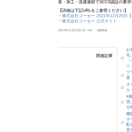
造・加工・流通過程でSCCS認証の要
【詳細は下記URLをご参照ください】
・
株式会社コーセー 2021年12月20日
・
株式会社コーセー 公式サイト
2021年12月21日 10：40
SDGs
お
化
関連記事
「
ニ
ブ
量
オ
ル
4
慣
る
機
ポ
配
発