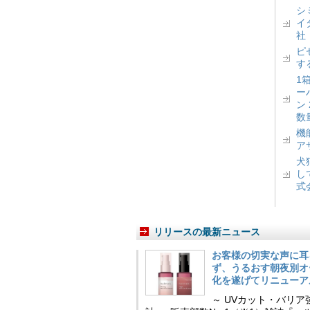
シ
イ
社
ピ
す
1
ー
ン
数
機
ア
犬
し
式
リリースの最新ニュース
お客様の切実な声に耳
ず、うるおす朝夜別オ
化を遂げてリニューア
～ UVカット・バリ