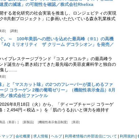
度の減速」の可能性を確認／株式会社Rhelixa
aが展開する老化研究の社会実装を推進し、ロンジェビティの実現
ク®共創プロジェクト」に参画いただいている森永乳業株式
美容
調査
ぐ。～ 100年美肌への想いを込めた最高峰（※1）の高機
「AQ ミリオリティ ザ クリーム デコラシオン」を発売／
ハイプレステージブランド『コスメデコルテ』の最高峰ラ
ランド誕生から磨き続けてきた最先端の美容皮膚科学と独自の
集し……
美容
味」と「マスカット味」の2つのフレーバーが楽しめるファ
ージ コラーゲン 2種の葡萄ゼリー」（機能性表示食品）8月
発売／株式会社ファンケル
026年8月18日（火）から、「ディープチャージ コラーゲ
価格：2,494円＜税込＞）を「肌のうるおいと弾力を維持す
商品（美容）
新製品
機能性表示食品制度
美容
トマップ
会社概要
求人情報
ヘルプ
利用者情報の外部送信について
利用規約