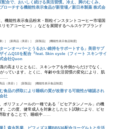
実配合で、おいしく続ける美活習慣。冷え、脚のむくみ、
プローチする機能性表示食品が新登場／新日本製薬 株式会
は、機能性表示食品粉末・顆粒インスタントコーヒー市場国
offee（スリモアコーヒー）」などを展開するヘルスケアブランド
康）
新商品（美容）
新製品
機能性表示食品制度
ターンオーバーとうるおい維持をサポートする」美容サプ
Q10を配合『feat. Skin cycle（フィート スキンサイ
式会社Quon
識の高まりとともに、スキンケアを外側からだけでなく、
がっています。とくに、年齢や生活習慣の変化により、肌
……
商品（美容）
新製品
機能性表示食品制度
む食品の摂取により睡眠の質が改善する可能性が確認され
会社
、ポリフェノールの一種である「ピセアタンノール」の機
す。この度、健常成人を対象としたヒト試験により、ピセ
摂取することで、睡眠中……
果】森永乳業、ビフィズス菌BB536配合ヨーグルトと生活