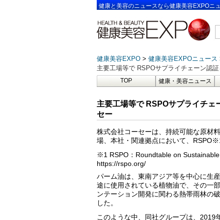
健康と美容のニュースなら健康美容EXPOニ
健康美容EXPO
健康美容EXPOニュース
主要工場等で RSPOサプライチェーン認
TOP
健康・美容ニュース
主要工場等で RSPOサプライチ
セー
株式会社コーセーは、持続可能な原材
場、本社・関連拠点において、RSPO
※1 RSPO：Roundtable on Sust
https://rspo.org/
パーム油は、東南アジア等を中心に生
途に使用されている植物油で、その一
ンテーション開発に関わる熱帯雨林の
した。
このような中、同社グループは、2019