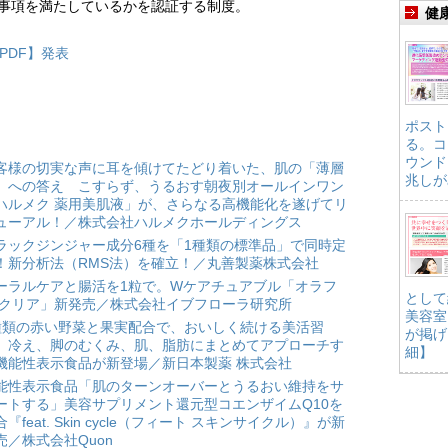
求事項を満たしているかを認証する制度。
健
【PDF】発表
ポスト
る。コ
ウンド
客様の切実な声に耳を傾けてたどり着いた、肌の「薄層
兆しが
」への答え こすらず、うるおす朝夜別オールインワン
ハルメク 薬用美肌液」が、さらなる高機能化を遂げてリ
ューアル！／株式会社ハルメクホールディングス
ラックジンジャー成分6種を「1種類の標準品」で同時定
！新分析法（RMS法）を確立！／丸善製薬株式会社
ーラルケアと腸活を1粒で。Wケアチュアブル「オラフ
として
 クリア」新発売／株式会社イブフローラ研究所
美容室
種類の赤い野菜と果実配合で、おいしく続ける美活習
が掲げ
。冷え、脚のむくみ、肌、脂肪にまとめてアプローチす
細】
機能性表示食品が新登場／新日本製薬 株式会社
能性表示食品「肌のターンオーバーとうるおい維持をサ
ートする」美容サプリメント還元型コエンザイムQ10を
合『feat. Skin cycle（フィート スキンサイクル）』が新
売／株式会社Quon