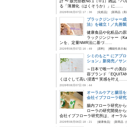
計 〜 販売部数No.1（※1）雑誌
る「薄層化（はくそうか）」に……
2026年08月07日 17：36
化粧品
新商品（美
ブラックジンジャー成
法）を確立！／丸善製
健康食品や化粧品の原
ラックジンジャー（Kaem
ンを、定量NMR法に基づ……
2026年08月07日 16：49
原料
機能性表示食
シミのもと*¹ にア
ション」新発売／サン
～日本で唯一*² の
容ブランド「EQUIT
くほぐして高い浸透*³ 実感を叶え……
2026年08月07日 09：44
オーラルケアと腸活を
会社イブフローラ研究
腸内フローラ研究から
ローラの研究開発から
会社イブフローラ研究所は、オーラル
2026年08月06日 18：21
健康食品
新商品（