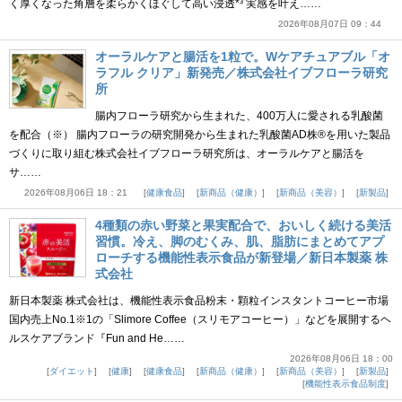
く厚くなった角層を柔らかくほぐして高い浸透*³ 実感を叶え……
2026年08月07日 09：44
オーラルケアと腸活を1粒で。Wケアチュアブル「オ
ラフル クリア」新発売／株式会社イブフローラ研究
所
腸内フローラ研究から生まれた、400万人に愛される乳酸菌
を配合（※） 腸内フローラの研究開発から生まれた乳酸菌AD株®を用いた製品
づくりに取り組む株式会社イブフローラ研究所は、オーラルケアと腸活を
サ……
2026年08月06日 18：21
健康食品
新商品（健康）
新商品（美容）
新製品
4種類の赤い野菜と果実配合で、おいしく続ける美活
習慣。冷え、脚のむくみ、肌、脂肪にまとめてアプ
ローチする機能性表示食品が新登場／新日本製薬 株
式会社
新日本製薬 株式会社は、機能性表示食品粉末・顆粒インスタントコーヒー市場
国内売上No.1※1の「Slimore Coffee（スリモアコーヒー）」などを展開するヘ
ルスケアブランド『Fun and He……
2026年08月06日 18：00
ダイエット
健康
健康食品
新商品（健康）
新商品（美容）
新製品
機能性表示食品制度