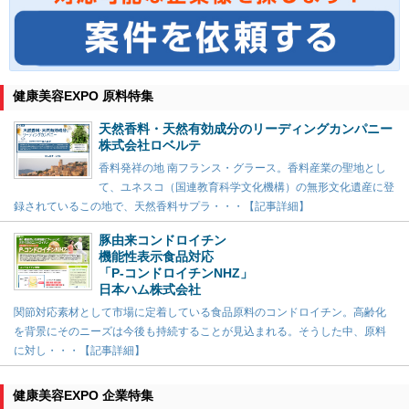
健康美容EXPO 原料特集
天然香料・天然有効成分のリーディングカンパニー
株式会社ロベルテ
香料発祥の地 南フランス・グラース。香料産業の聖地とし
て、ユネスコ（国連教育科学文化機構）の無形文化遺産に登
録されているこの地で、天然香料サプラ・・・【記事詳細】
豚由来コンドロイチン
機能性表示食品対応
「P-コンドロイチンNHZ」
日本ハム株式会社
関節対応素材として市場に定着している食品原料のコンドロイチン。高齢化
を背景にそのニーズは今後も持続することが見込まれる。そうした中、原料
に対し・・・【記事詳細】
健康美容EXPO 企業特集