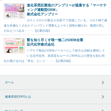
進化系受託製造のアンプリーが提案する「マーケテ
ィング連動型OEM」
株式会社アンプリー
ポストコロナの動きが水面下で加速している。コロナ禍で減
速を余儀なくされたインバウンド需要もようやく規制が解かれ、復調の兆し
がみえつつある・・・【記事詳細】
髪を知り尽くす唯一無二のOEM企業
近代化学株式会社
ヘアケア製品のOEMメーカーとして絶大な信頼を獲得して
いる近代化学。美容室をルーツに90年以上の歴史を刻む同
社が掲げるのは「幸せ」という・・・【記事詳細】
ホーム
健康美容EXPOとは
サイトマップ