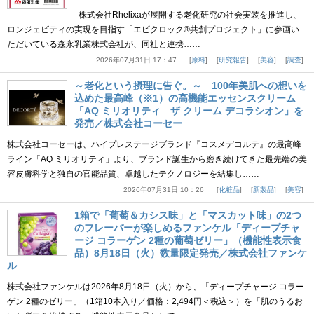
株式会社Rhelixaが展開する老化研究の社会実装を推進し、
ロンジェビティの実現を目指す「エピクロック®共創プロジェクト」に参画い
ただいている森永乳業株式会社が、同社と連携……
2026年07月31日 17：47
原料
研究報告
美容
調査
～老化という摂理に告ぐ。～ 100年美肌への想いを
込めた最高峰（※1）の高機能エッセンスクリーム
「AQ ミリオリティ ザ クリーム デコラシオン」を
発売／株式会社コーセー
株式会社コーセーは、ハイプレステージブランド『コスメデコルテ』の最高峰
ライン「AQ ミリオリティ」より、ブランド誕生から磨き続けてきた最先端の美
容皮膚科学と独自の官能品質、卓越したテクノロジーを結集し……
2026年07月31日 10：26
化粧品
新製品
美容
1箱で「葡萄＆カシス味」と「マスカット味」の2つ
のフレーバーが楽しめるファンケル「ディープチャ
ージ コラーゲン 2種の葡萄ゼリー」（機能性表示食
品）8月18日（火）数量限定発売／株式会社ファンケ
ル
株式会社ファンケルは2026年8月18日（火）から、「ディープチャージ コラー
ゲン 2種のゼリー」（1箱10本入り／価格：2,494円＜税込＞）を「肌のうるお