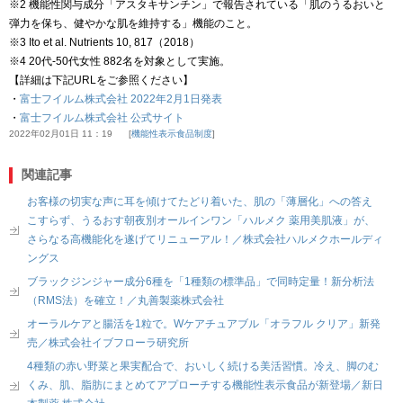
※2 機能性関与成分「アスタキサンチン」で報告されている「肌のうるおいと
弾力を保ち、健やかな肌を維持する」機能のこと。
※3 Ito et al. Nutrients 10, 817（2018）
※4 20代-50代女性 882名を対象として実施。
【詳細は下記URLをご参照ください】
・
富士フイルム株式会社 2022年2月1日発表
・
富士フイルム株式会社 公式サイト
2022年02月01日 11：19
機能性表示食品制度
関連記事
お客様の切実な声に耳を傾けてたどり着いた、肌の「薄層化」への答え
こすらず、うるおす朝夜別オールインワン「ハルメク 薬用美肌液」が、
さらなる高機能化を遂げてリニューアル！／株式会社ハルメクホールディ
ングス
ブラックジンジャー成分6種を「1種類の標準品」で同時定量！新分析法
（RMS法）を確立！／丸善製薬株式会社
オーラルケアと腸活を1粒で。Wケアチュアブル「オラフル クリア」新発
売／株式会社イブフローラ研究所
4種類の赤い野菜と果実配合で、おいしく続ける美活習慣。冷え、脚のむ
くみ、肌、脂肪にまとめてアプローチする機能性表示食品が新登場／新日