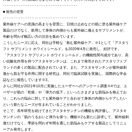
‥‥‥‥‥‥‥‥‥‥‥‥‥‥‥‥‥‥‥‥‥
■ 発売の背景
‥‥‥‥‥‥‥‥‥‥‥‥‥‥‥‥‥‥‥‥‥
紫外線ケアへの意識の高まりを背景に、日焼け止めなどの肌に塗る紫外線ケア
製品だけでなく、飲用して身体の内側からも紫外線に備えるサプリメントが、
年齢を問わず幅広い方の注目を集めています。
こうしたニーズに応え、同社は手軽な「飲む紫外線ケア」※1として「アスタリ
フト サプリメント ホワイトシールド」を2020年4月に発売し、好評です。
「アスタリフト サプリメント ホワイトシールド」の機能性関与成分であり、高
い抗酸化作用を持つアスタキサンチンは、これまで発売されたアスタリフトブ
ランドの多くの製品に配合されています。また、アスタキサンチンが紫外線刺
激から肌を守る作用に関する研究は、同社で臨床試験を実施し、国際的な学会
誌などに報告しています※3。
さらに同社が2021年10月に実施したユーザーへのアンケート調査※4では、ユ
ーザーが肌の「乾燥」や「弾力の低下」といったさまざまな肌悩みを抱えてお
り、これらの悩みに対しても紫外線ケアと合わせて身体の内側からケアしたい
という新たなニーズが生まれていることがわかりました。
そこで、長年研究を続けてきたアスタキサンチンの機能を再評価し、アスタキ
サンチンの「肌のうるおいと弾力を保つ」機能※2も新たに訴求して、紫外線刺
激だけでなく、季節を問わず年間を通した肌悩みもケアする製品としてリニュ
ーアル発売します。