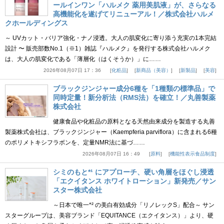
ールインワン「ハルメク 薬用美肌液」が、さらなる
高機能化を遂げてリニューアル！／株式会社ハルメ
クホールディングス
～ UVカット・バリア強化・ナノ浸透。大人の肌変化に寄り添う充実の1本完結
設計 〜 販売部数No.1（※1）雑誌『ハルメク』を発行する株式会社ハルメク
は、大人の肌変化である「薄層化（はくそうか）」に……
2026年08月07日 17：36
化粧品
新商品（美容）
新製品
美容
ブラックジンジャー成分6種を「1種類の標準品」で
同時定量！新分析法（RMS法）を確立！／丸善製薬
株式会社
健康食品や化粧品の原料となる天然由来成分を製造する丸善
製薬株式会社は、ブラックジンジャー（Kaempferia parviflora）に含まれる6種
のポリメトキシフラボンを、定量NMR法に基づ……
2026年08月07日 16：49
原料
機能性表示食品制度
シミのもと*¹ にアプローチ、硬い角層をほぐし浸透
「エクイタンス ホワイトローション」新発売／サン
スター株式会社
～日本で唯一*² の美白有効成分「リノレックS」配合～ サン
スターグループは、美容ブランド「EQUITANCE（エクイタンス）」より、硬