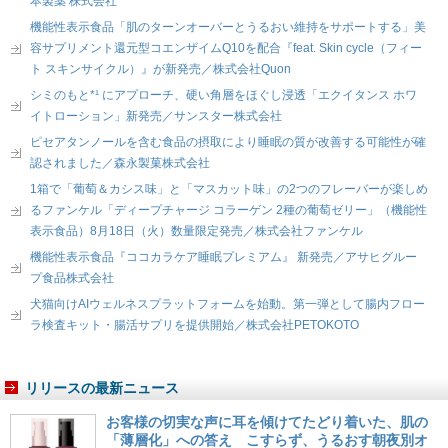
本製薬 株式会社
機能性表示食品「肌のターンオーバーとうるおい維持をサポートする」美
容サプリメント還元型コエンザイムQ10を配合『feat. Skin cycle（フィー
ト スキンサイクル）』が新発売／株式会社Quon
シミのもと*¹ にアプローチ、硬い角層をほぐし浸透「エクイタンス ホワ
イトローション」新発売／サンスター株式会社
ピセアタンノールを含む食品の摂取により睡眠の質が改善する可能性が確
認されました／森永製菓株式会社
1箱で「葡萄＆カシス味」と「マスカット味」の2つのフレーバーが楽しめ
るファンケル「ディープチャージ コラーゲン 2種の葡萄ゼリー」（機能性
表示食品）8月18日（火）数量限定発売／株式会社ファンケル
機能性表示食品『ココカラケア睡眠プレミアム』 新発売／アサヒグルー
プ食品株式会社
犬猫向けAIウェルネスプラットフォームを始動。第一弾として腸内フロー
ラ検査キット・腸活サプリを提供開始／株式会社PETOKOTO
リリースの最新ニュース
お客様の切実な声に耳を傾けてたどり着いた、肌の
「薄層化」への答え こすらず、うるおす朝夜別オ