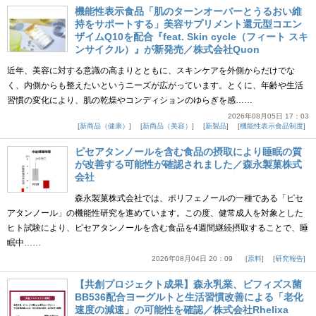
機能性表示食品「肌のターンオーバーとうるおい維
持をサポートする」美容サプリメント還元型コエン
ザイムQ10を配合『feat. Skin cycle（フィート スキ
ンサイクル）』が新発売／株式会社Quon
近年、美容に対する意識の高まりとともに、スキンケアを外側からだけでな
く、内側からも整えたいというニーズが広がっています。とくに、年齢や生活
習慣の変化により、肌の乾燥やコンディションのゆらぎを感……
2026年08月05日 17：03
新商品（健康）
新商品（美容）
新製品
機能性表示食品制度
ピセアタンノールを含む食品の摂取により睡眠の質
が改善する可能性が確認されました／森永製菓株式
会社
森永製菓株式会社では、ポリフェノールの一種である「ピセ
アタンノール」の機能性研究を進めています。この度、健常成人を対象とした
ヒト試験により、ピセアタンノールを含む食品を4週間継続摂取することで、睡
眠中……
2026年08月04日 20：09
原料
研究報告
【共創プロジェクト成果】森永乳業、ビフィズス菌
BB536配合ヨーグルトと生活習慣改善による「老化
速度の減速」の可能性を確認／株式会社Rhelixa