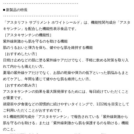
‥‥‥‥‥‥‥‥‥‥‥‥‥‥‥‥‥‥‥‥‥
■ 新製品の特長
‥‥‥‥‥‥‥‥‥‥‥‥‥‥‥‥‥‥‥‥‥
「アスタリフト サプリメント ホワイトシールド」は、機能性関与成分「アスタ
キサンチン」を配合した機能性表示食品です。
［アスタキサンチンの機能性］
紫外線刺激から肌を守るのを助ける機能
肌のうるおいと弾力を保ち、健やかな肌を維持する機能
［おすすめしたい方］
日焼け止めなどの肌に塗る紫外線ケアだけでなく、手軽に飲める対策を取り入
れて内からも備えたい方。
夏場の紫外線ケアだけでなく、お肌の乾燥や弾力の低下といった肌悩みもまと
めてケアし、年間を通じて健やかな肌を維持したい方。
［おすすめの飲み方］
アスタキサンチンの効果を最大限発揮するためには、毎日続けていただくこと
が重要です。
就寝前や夕食後などの習慣的に続けやすいタイミングで、1日2粒を目安として
ご利用いただくことがおすすめです。
※1 機能性関与成分「アスタキサンチン」で報告されている「紫外線刺激から
肌を守るのを助ける」または「紫外線刺激から肌を保護するのを助ける」機能
のこと。