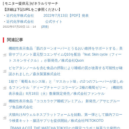
[ モニター提供元 ]ゼネラルリサーチ
【詳細は下記URLをご参照ください】
・
近代化学株式会社 2022年7月13日【PDF】発表
・
近代化学株式会社 公式サイト
2022年07月20日 11：14
調査
関連記事
機能性表示食品「肌のターンオーバーとうるおい維持をサポートする」美
容サプリメント還元型コエンザイムQ10を配合『feat. Skin cycle（フィー
ト スキンサイクル）』が新発売／株式会社Quon
ピセアタンノールを含む食品の摂取により睡眠の質が改善する可能性が確
認されました／森永製菓株式会社
1箱で「葡萄＆カシス味」と「マスカット味」の2つのフレーバーが楽しめ
るファンケル「ディープチャージ コラーゲン 2種の葡萄ゼリー」（機能性
表示食品）8月18日（火）数量限定発売／株式会社ファンケル
機能性表示食品『ココカラケア睡眠プレミアム』 新発売／アサヒグルー
プ食品株式会社
犬猫向けAIウェルネスプラットフォームを始動。第一弾として腸内フロー
ラ検査キット・腸活サプリを提供開始／株式会社PETOKOTO
【BANILA CO】THE MATCHA TOKYOとの限定コラボ！抹茶ラテ発想の