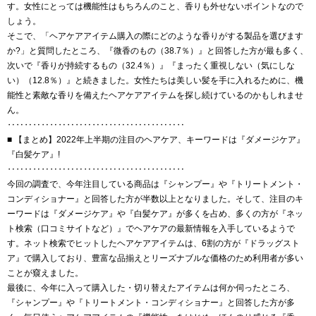
す。女性にとっては機能性はもちろんのこと、香りも外せないポイントなので
しょう。
そこで、「ヘアケアアイテム購入の際にどのような香りがする製品を選びます
か?」と質問したところ、『微香のもの（38.7％）』と回答した方が最も多く、
次いで『香りが持続するもの（32.4％）』『まったく重視しない（気にしな
い）（12.8％）』と続きました。女性たちは美しい髪を手に入れるために、機
能性と素敵な香りを備えたヘアケアアイテムを探し続けているのかもしれませ
ん。
‥‥‥‥‥‥‥‥‥‥‥‥‥‥‥‥‥‥‥‥‥
■ 【まとめ】2022年上半期の注目のヘアケア、キーワードは『ダメージケア』
『白髪ケア』!
‥‥‥‥‥‥‥‥‥‥‥‥‥‥‥‥‥‥‥‥‥
今回の調査で、今年注目している商品は『シャンプー』や『トリートメント・
コンディショナー』と回答した方が半数以上となりました。そして、注目のキ
ーワードは『ダメージケア』や『白髪ケア』が多くを占め、多くの方が『ネッ
ト検索（口コミサイトなど）』でヘアケアの最新情報を入手しているようで
す。ネット検索でヒットしたヘアケアアイテムは、6割の方が『ドラッグスト
ア』で購入しており、豊富な品揃えとリーズナブルな価格のため利用者が多い
ことが窺えました。
最後に、今年に入って購入した・切り替えたアイテムは何か伺ったところ、
『シャンプー』や『トリートメント・コンディショナー』と回答した方が多