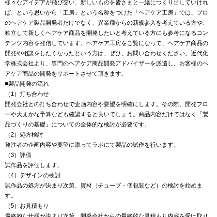
様々なアイデアが飛び交い、新しいものを皆さまと一緒につくり出していけれ
ば、という思いから「工房」という名称をつけた「ヘアケア工房」では、プロ
のヘアケア製品開発者だけでなく、異業種からの新規参入を考えている方や、
独立して新しくヘアケア商品を開発したいと考えている方にも参考になるコン
テンツ内容を発信しています。ヘアケア工房をご覧になって、ヘアケア商品の
開発や相談をしたくなったという方は、ぜひ、お問い合わせください。近代化
学株式会社より、専門のヘアケア商品開発アドバイザーを派遣し、お客様のヘ
アケア商品の開発をサポートさせて頂きます。
■製品開発の流れ
（1）打ち合わせ
開発会社との打ち合わせで企画内容や要望を明確にします。その際、開発フロ
ーや大まかな予算なども確認すると良いでしょう。商品内容だけではなく「製
品づくりの基礎」についての全体的な検討が必要です。
（2）処方検討
発注者の企画内容や要望に添ってラボにて製品の試作を行います。
（3）評価
試作品を評価します。
（4）デザインの検討
試作品の処方が決まり次第、資材（チューブ・個包装など）の検討を始めま
す。
（5）お見積もり
最終的な仕様が決まり次第、開発会社からの最終的な見積もり内容を受け取り