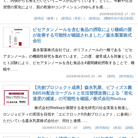
く、内側からも整えたいというニーズが広がっています。とくに、年齢や生活
習慣の変化により、肌の乾燥やコンディションのゆらぎを感……
2026年08月05日 17：03
新商品（健康）
新商品（美容）
新製品
機能性表示食品制度
ピセアタンノールを含む食品の摂取により睡眠の質
が改善する可能性が確認されました／森永製菓株式
会社
森永製菓株式会社では、ポリフェノールの一種である「ピセ
アタンノール」の機能性研究を進めています。この度、健常成人を対象とした
ヒト試験により、ピセアタンノールを含む食品を4週間継続摂取することで、睡
眠中……
2026年08月04日 20：09
原料
研究報告
【共創プロジェクト成果】森永乳業、ビフィズス菌
BB536配合ヨーグルトと生活習慣改善による「老化
速度の減速」の可能性を確認／株式会社Rhelixa
株式会社Rhelixaが展開する老化研究の社会実装を推進し、
ロンジェビティの実現を目指す「エピクロック®共創プロジェクト」に参画い
ただいている森永乳業株式会社が、同社と連携……
2026年07月31日 17：47
原料
研究報告
美容
調査