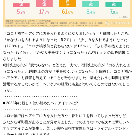
「コロナ禍でヘアケアに力を入れるようになりましたか?」と質問したところ、
『かなり力を入れるようになった（5.2％）』『少し力を入れるようになった
（17.8％）』『コロナ禍以前と変わらない（61.6％）』『少し手を抜くように
なった（8.4％）』『かなり手を抜くようになった（7.0％）』との回答結果に
なりました。
6割以上の方が『変わらない』と答えた一方で、2割以上の方が『力を入れるよ
うになった』、1割以上の方が『手を抜くようになった』と回答し、コロナ禍が
ヘアケアにも影響を与えていることが分かりました。増えたおうち時間を有効
活用するかしないかで、ヘアケアの結果にも差がついてくるのではないでしょ
うか。
‥‥‥‥‥‥‥‥‥‥‥‥‥‥‥‥‥‥‥‥‥
■ 2022年に新しく使い始めたヘアアイテムは?
‥‥‥‥‥‥‥‥‥‥‥‥‥‥‥‥‥‥‥‥‥
コロナ禍ではヘアケアに力を入れた方や、反対に手を抜いてしまった方など、
少なからず影響があることが分かりました。そのような中でも次々に新しいヘ
アケアアイテムが誕生し、美しい髪を目指す女性たちはトライアル・アンド・
エラーを続けているようです。