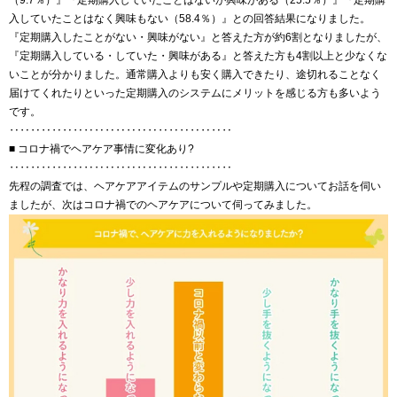
（9.7％）』『定期購入していたことはないが興味がある（25.5％）』『定期購
入していたことはなく興味もない（58.4％）』との回答結果になりました。
『定期購入したことがない・興味がない』と答えた方が約6割となりましたが、
『定期購入している・していた・興味がある』と答えた方も4割以上と少なくな
いことが分かりました。通常購入よりも安く購入できたり、途切れることなく
届けてくれたりといった定期購入のシステムにメリットを感じる方も多いよう
です。
‥‥‥‥‥‥‥‥‥‥‥‥‥‥‥‥‥‥‥‥‥
■ コロナ禍でヘアケア事情に変化あり?
‥‥‥‥‥‥‥‥‥‥‥‥‥‥‥‥‥‥‥‥‥
先程の調査では、ヘアケアアイテムのサンプルや定期購入についてお話を伺い
ましたが、次はコロナ禍でのヘアケアについて伺ってみました。