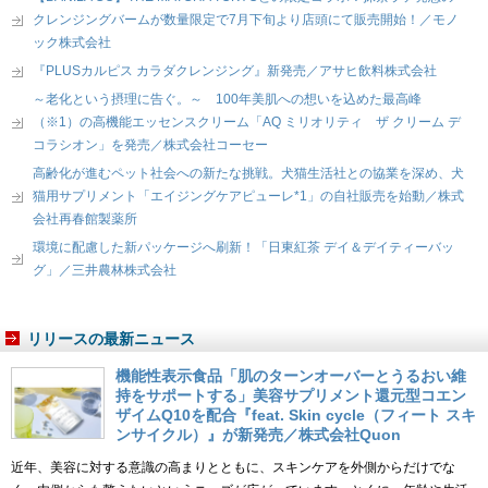
クレンジングバームが数量限定で7月下旬より店頭にて販売開始！／モノ
ック株式会社
『PLUSカルピス カラダクレンジング』新発売／アサヒ飲料株式会社
～老化という摂理に告ぐ。～ 100年美肌への想いを込めた最高峰
（※1）の高機能エッセンスクリーム「AQ ミリオリティ ザ クリーム デ
コラシオン」を発売／株式会社コーセー
高齢化が進むペット社会への新たな挑戦。犬猫生活社との協業を深め、犬
猫用サプリメント「エイジングケアピューレ*1」の自社販売を始動／株式
会社再春館製薬所
環境に配慮した新パッケージへ刷新！「日東紅茶 デイ＆デイティーバッ
グ」／三井農林株式会社
リリースの最新ニュース
機能性表示食品「肌のターンオーバーとうるおい維
持をサポートする」美容サプリメント還元型コエン
ザイムQ10を配合『feat. Skin cycle（フィート スキ
ンサイクル）』が新発売／株式会社Quon
近年、美容に対する意識の高まりとともに、スキンケアを外側からだけでな