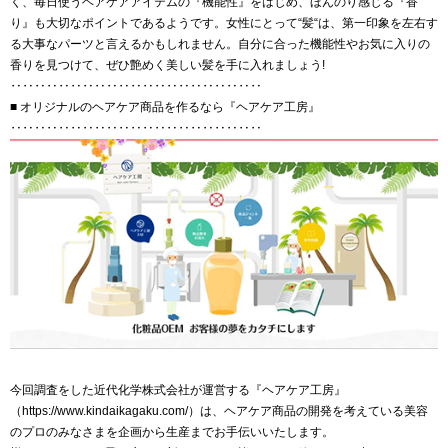
く、毎日使うヘアケアアイテムの『機能性』をはじめ、ほんのり感じる『香
り』も大切なポイントであるようです。女性にとって“髪“は、第一印象を左右す
る大事なパーツと言えるかもしれません。自分に合った機能性やお気に入りの
香りを見つけて、ぜひ艶めく美しい髪を手に入れましょう!
‥‥‥‥‥‥‥‥‥‥‥‥‥‥‥‥‥‥‥‥‥
■ オリジナルのヘアケア商品を作るなら『ヘアケア工房』
‥‥‥‥‥‥‥‥‥‥‥‥‥‥‥‥‥‥‥‥‥
今回調査をした近代化学株式会社が運営する『ヘアケア工房』
（https://www.kindaikagaku.com/）は、ヘアケア商品の開発を考えている美容
のプロのみなさまを企画から生産までお手伝いいたします。