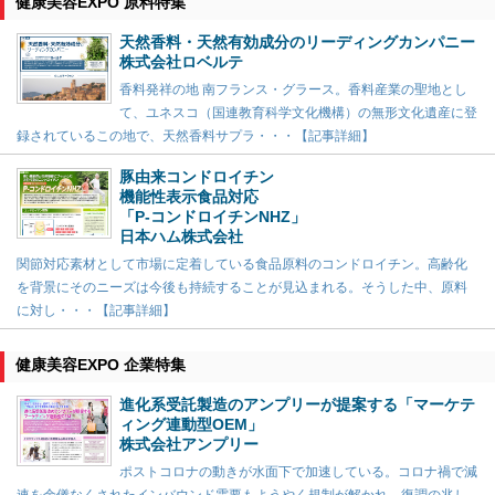
健康美容EXPO 原料特集
天然香料・天然有効成分のリーディングカンパニー
株式会社ロベルテ
香料発祥の地 南フランス・グラース。香料産業の聖地とし
て、ユネスコ（国連教育科学文化機構）の無形文化遺産に登
録されているこの地で、天然香料サプラ・・・【記事詳細】
豚由来コンドロイチン
機能性表示食品対応
「P-コンドロイチンNHZ」
日本ハム株式会社
関節対応素材として市場に定着している食品原料のコンドロイチン。高齢化
を背景にそのニーズは今後も持続することが見込まれる。そうした中、原料
に対し・・・【記事詳細】
健康美容EXPO 企業特集
進化系受託製造のアンプリーが提案する「マーケテ
ィング連動型OEM」
株式会社アンプリー
ポストコロナの動きが水面下で加速している。コロナ禍で減