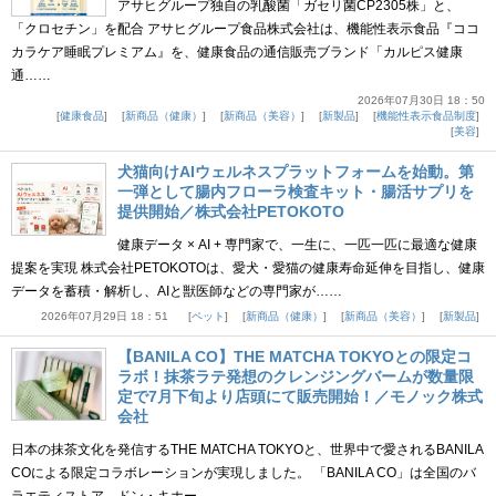
アサヒグループ独自の乳酸菌「ガセリ菌CP2305株」と、
「クロセチン」を配合 アサヒグループ食品株式会社は、機能性表示食品『ココ
カラケア睡眠プレミアム』を、健康食品の通信販売ブランド「カルピス健康
通……
2026年07月30日 18：50
健康食品
新商品（健康）
新商品（美容）
新製品
機能性表示食品制度
美容
犬猫向けAIウェルネスプラットフォームを始動。第
一弾として腸内フローラ検査キット・腸活サプリを
提供開始／株式会社PETOKOTO
健康データ × AI + 専門家で、一生に、一匹一匹に最適な健康
提案を実現 株式会社PETOKOTOは、愛犬・愛猫の健康寿命延伸を目指し、健康
データを蓄積・解析し、AIと獣医師などの専門家が……
2026年07月29日 18：51
ペット
新商品（健康）
新商品（美容）
新製品
【BANILA CO】THE MATCHA TOKYOとの限定コ
ラボ！抹茶ラテ発想のクレンジングバームが数量限
定で7月下旬より店頭にて販売開始！／モノック株式
会社
日本の抹茶文化を発信するTHE MATCHA TOKYOと、世界中で愛されるBANILA
COによる限定コラボレーションが実現しました。 「BANILA CO」は全国のバ