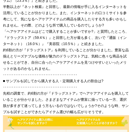
ラム）（23.3％）』と続きました。
半数以上が『ネット検索』と回答し、最新の情報が手に入るインターネットを
活用していることが分かりました。また、インターネットの口コミサイトを参
考にして、気になるヘアケアアイテムの商品を購入したりする方も多いかもし
れません。その際、どのような所で購入しているのでしょうか?
「ヘアケアアイテムはどこで購入することが多いですか?」と質問したところ、
『ドラッグストア（59.4％）』と回答した方が最も多く、次いで『通販（イン
ターネット）（16.0％）』『美容院（10.5％）』と続きました。
約6割の方が『ドラッグストア』を利用していることが分かりました。豊富な品
揃えとリーズナブルな価格が魅力のドラッグストアは、気軽に色々な商品を試
せることができ、自分に合ったヘアケアアイテムを見つけやすいといったメリ
ットがあるのかもしれません。
‥‥‥‥‥‥‥‥‥‥‥‥‥‥‥‥‥‥‥‥‥
■ サンプルを試してから購入する人・定期購入する人の割合は?
‥‥‥‥‥‥‥‥‥‥‥‥‥‥‥‥‥‥‥‥‥
先程の調査で、約6割の方が『ドラッグストア』でヘアケアアイテムを購入して
いることが分かりました。さまざまなアイテムが豊富に揃っている一方、選択
肢が多すぎて迷ってしまう方もいるのではないでしょうか?そのような時、サン
プルを試すことができたらアイテム選びの幅も広がりそうです。