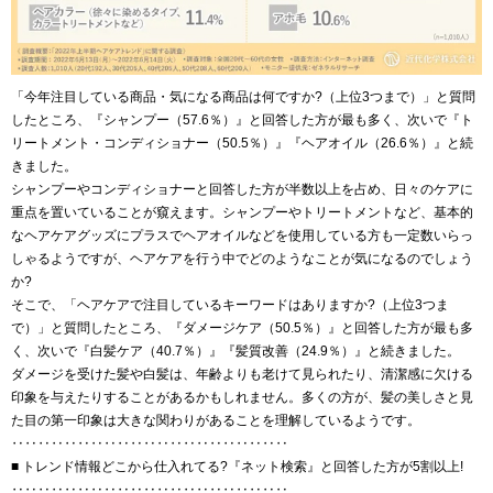
「今年注目している商品・気になる商品は何ですか?（上位3つまで）」と質問
したところ、『シャンプー（57.6％）』と回答した方が最も多く、次いで『ト
リートメント・コンディショナー（50.5％）』『ヘアオイル（26.6％）』と続
きました。
シャンプーやコンディショナーと回答した方が半数以上を占め、日々のケアに
重点を置いていることが窺えます。シャンプーやトリートメントなど、基本的
なヘアケアグッズにプラスでヘアオイルなどを使用している方も一定数いらっ
しゃるようですが、ヘアケアを行う中でどのようなことが気になるのでしょう
か?
そこで、「ヘアケアで注目しているキーワードはありますか?（上位3つま
で）」と質問したところ、『ダメージケア（50.5％）』と回答した方が最も多
く、次いで『白髪ケア（40.7％）』『髪質改善（24.9％）』と続きました。
ダメージを受けた髪や白髪は、年齢よりも老けて見られたり、清潔感に欠ける
印象を与えたりすることがあるかもしれません。多くの方が、髪の美しさと見
た目の第一印象は大きな関わりがあることを理解しているようです。
‥‥‥‥‥‥‥‥‥‥‥‥‥‥‥‥‥‥‥‥‥
■ トレンド情報どこから仕入れてる?『ネット検索』と回答した方が5割以上!
‥‥‥‥‥‥‥‥‥‥‥‥‥‥‥‥‥‥‥‥‥