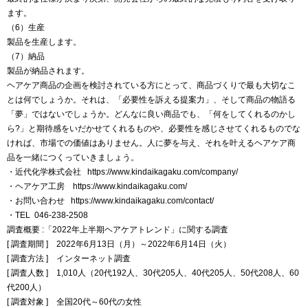
ます。
（6）生産
製品を生産します。
（7）納品
製品が納品されます。
ヘアケア商品の企画を検討されている方にとって、商品づくりで最も大切なこ
とは何でしょうか。それは、「必要性を訴える提案力」、そして商品の物語る
「夢」ではないでしょうか。どんなに良い商品でも、「何をしてくれるのかし
ら?」と期待感をいだかせてくれるものや、必要性を感じさせてくれるものでな
ければ、市場での価値はありません。人に夢を与え、それを叶えるヘアケア商
品を一緒につくっていきましょう。
・近代化学株式会社 https://www.kindaikagaku.com/company/
・ヘアケア工房 https://www.kindaikagaku.com/
・お問い合わせ https://www.kindaikagaku.com/contact/
・TEL 046-238-2508
調査概要 :​「2022年上半期ヘアケアトレンド」に関する調査
[ 調査期間 ] 2022年6月13日（月）～2022年6月14日（火）
[ 調査方法 ] インターネット調査
[ 調査人数 ] 1,010人（20代192人、30代205人、40代205人、50代208人、60
代200人）
[ 調査対象 ] 全国20代～60代の女性