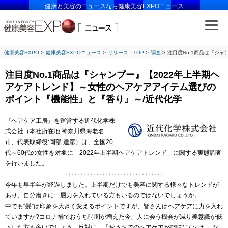
健康と美容のニュースなら健康美容EXPOニュース
健康美容EXPO
健康美容EXPOニュース
リリース：TOP
調査
注目度No.1商品は『シ
注目度No.1商品は『シャンプー』【2022年上半期ヘ
アケアトレンド】～女性のヘアケアアイテム選びの
ポイント『機能性』と『香り』～/近代化学
『ヘアケア工房』を運営する近代化学株
式会社（本社所在地:神奈川県海老名
市、代表取締役:岡部 達彦）は、全国20
代～60代の女性を対象に「2022年上半期ヘアケアトレンド」に関する実態調査
を行いました。
‥‥‥‥‥‥‥‥‥‥‥‥‥‥‥‥
今年も早半年が経過しました。上半期だけでも美容に関する様々なトレンドが
あり、自分磨きに一層力を入れている方もいるのではないでしょうか。
中でも“髪”は印象を大きく変えるポイントですが、皆さんはヘアケアに力を入れ
ていますか?コロナ禍でおうち時間が増えた今、人に会う機会が減り美意識が低
下した方も多いでしょう。反対に、「おうちでのヘアケアが趣味になった」な