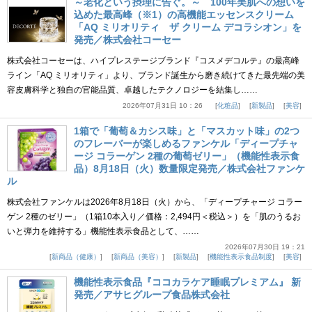
～老化という摂理に告ぐ。～ 100年美肌への想いを
込めた最高峰（※1）の高機能エッセンスクリーム
「AQ ミリオリティ ザ クリーム デコラシオン」を
発売／株式会社コーセー
株式会社コーセーは、ハイプレステージブランド『コスメデコルテ』の最高峰
ライン「AQ ミリオリティ」より、ブランド誕生から磨き続けてきた最先端の美
容皮膚科学と独自の官能品質、卓越したテクノロジーを結集し……
2026年07月31日 10：26
化粧品
新製品
美容
1箱で「葡萄＆カシス味」と「マスカット味」の2つ
のフレーバーが楽しめるファンケル「ディープチャ
ージ コラーゲン 2種の葡萄ゼリー」（機能性表示食
品）8月18日（火）数量限定発売／株式会社ファンケ
ル
株式会社ファンケルは2026年8月18日（火）から、「ディープチャージ コラー
ゲン 2種のゼリー」（1箱10本入り／価格：2,494円＜税込＞）を「肌のうるお
いと弾力を維持する」機能性表示食品として、……
2026年07月30日 19：21
新商品（健康）
新商品（美容）
新製品
機能性表示食品制度
美容
機能性表示食品『ココカラケア睡眠プレミアム』 新
発売／アサヒグループ食品株式会社