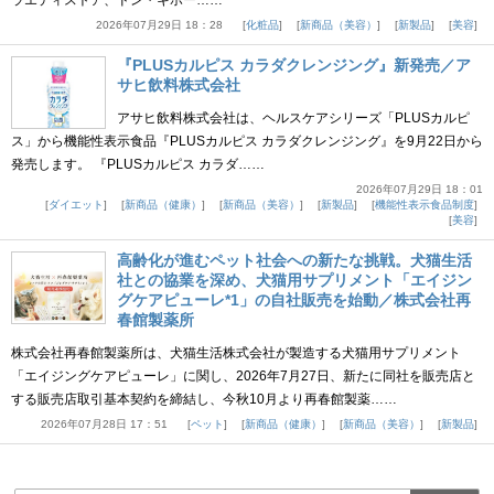
ラエティストア、ドン・キホー……
2026年07月29日 18：28
化粧品
新商品（美容）
新製品
美容
『PLUSカルピス カラダクレンジング』新発売／ア
サヒ飲料株式会社
アサヒ飲料株式会社は、ヘルスケアシリーズ「PLUSカルピ
ス」から機能性表示食品『PLUSカルピス カラダクレンジング』を9月22日から
発売します。 『PLUSカルピス カラダ……
2026年07月29日 18：01
ダイエット
新商品（健康）
新商品（美容）
新製品
機能性表示食品制度
美容
高齢化が進むペット社会への新たな挑戦。犬猫生活
社との協業を深め、犬猫用サプリメント「エイジン
グケアピューレ*1」の自社販売を始動／株式会社再
春館製薬所
株式会社再春館製薬所は、犬猫生活株式会社が製造する犬猫用サプリメント
「エイジングケアピューレ」に関し、2026年7月27日、新たに同社を販売店と
する販売店取引基本契約を締結し、今秋10月より再春館製薬……
2026年07月28日 17：51
ペット
新商品（健康）
新商品（美容）
新製品