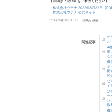
【詳細は下記URLをご参照ください】
・
株式会社ウテナ 2022年8月22日【P
・
株式会社ウテナ 公式サイト
2022年08月29日 19：01
新商品（美容）
オ
ル
関連記事
4
慣
る
機
ポ
配
発
ピ
す
1
ー
ン
数
機