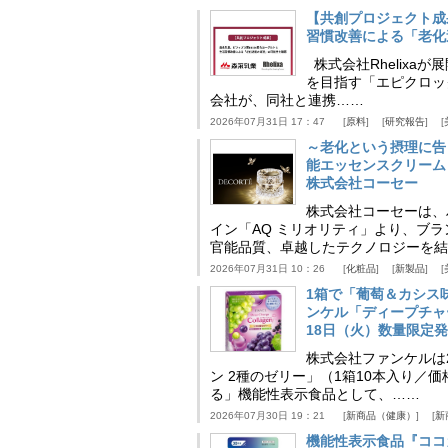
【共創プロジェクト成
習慣改善による「老化速
株式会社Rhelix
を目指す「エピクロッ
会社が、同社と連携……
2026年07月31日 17：47
原料
研究報告
～老化という摂理に告
能エッセンスクリーム
株式会社コーセー
株式会社コーセーは、
イン「AQ ミリオリティ」より、ブ
官能品質、卓越したテクノロジーを結
2026年07月31日 10：26
化粧品
新製品
1箱で「葡萄＆カシス
ンケル「ディープチャ
18日（火）数量限定
株式会社ファンケルは2
ン 2種のゼリー」（1箱10本入り／
る」機能性表示食品として、……
2026年07月30日 19：21
新商品（健康）
新
機能性表示食品『ココ