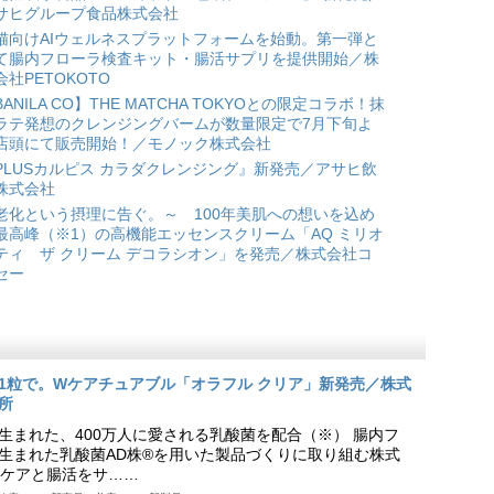
サヒグループ食品株式会社
猫向けAIウェルネスプラットフォームを始動。第一弾と
て腸内フローラ検査キット・腸活サプリを提供開始／株
会社PETOKOTO
BANILA CO】THE MATCHA TOKYOとの限定コラボ！抹
ラテ発想のクレンジングバームが数量限定で7月下旬よ
店頭にて販売開始！／モノック株式会社
PLUSカルピス カラダクレンジング』新発売／アサヒ飲
株式会社
老化という摂理に告ぐ。～ 100年美肌への想いを込め
最高峰（※1）の高機能エッセンスクリーム「AQ ミリオ
ティ ザ クリーム デコラシオン」を発売／株式会社コ
セー
1粒で。Wケアチュアブル「オラフル クリア」新発売／株式
所
生まれた、400万人に愛される乳酸菌を配合（※） 腸内フ
生まれた乳酸菌AD株®を用いた製品づくりに取り組む株式
ケアと腸活をサ……