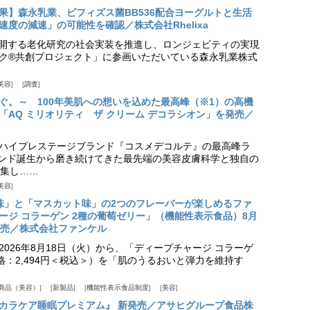
果】森永乳業、ビフィズス菌BB536配合ヨーグルトと生活
度の減速」の可能性を確認／株式会社Rhelixa
aが展開する老化研究の社会実装を推進し、ロンジェビティの実現
ク®共創プロジェクト」に参画いただいている森永乳業株式
美容
調査
ぐ。～ 100年美肌への想いを込めた最高峰（※1）の高機
「AQ ミリオリティ ザ クリーム デコラシオン」を発売／
ハイプレステージブランド『コスメデコルテ』の最高峰ラ
ランド誕生から磨き続けてきた最先端の美容皮膚科学と独自の
集し……
美容
味」と「マスカット味」の2つのフレーバーが楽しめるファ
ージ コラーゲン 2種の葡萄ゼリー」（機能性表示食品）8月
発売／株式会社ファンケル
026年8月18日（火）から、「ディープチャージ コラーゲ
価格：2,494円＜税込＞）を「肌のうるおいと弾力を維持す
商品（美容）
新製品
機能性表示食品制度
美容
カラケア睡眠プレミアム』 新発売／アサヒグループ食品株