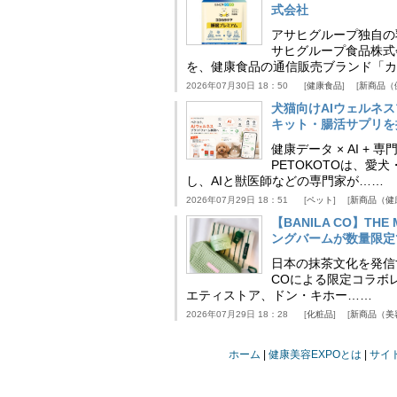
式会社
アサヒグループ独自の
サヒグループ食品株式
を、健康食品の通信販売ブランド「カ
2026年07月30日 18：50
健康食品
新商品（
犬猫向けAIウェルネ
キット・腸活サプリを提
健康データ × AI 
PETOKOTOは、
し、AIと獣医師などの専門家が……
2026年07月29日 18：51
ペット
新商品（健
【BANILA CO】T
ングバームが数量限定
日本の抹茶文化を発信する
COによる限定コラボレ
エティストア、ドン・キホー……
2026年07月29日 18：28
化粧品
新商品（美
ホーム
健康美容EXPOとは
サイ