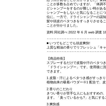
ことが多数を占めていますが、「体調
どシャンプーをするのが難しい時があ
シャンプーをしないと気になることについ
位に。一方で、ドライシャンプーの認知度
髪や頭皮のベタつきをすっきりさせる
ことが分かりました。
資料:同社調べ 2022 年 6 月 web 調査 18
‥‥‥‥‥‥‥‥‥‥‥‥‥‥‥‥‥
■ いつでもどこでも頭皮爽快!
上質な精油の香りでリフレッシュ「キャ
‥‥‥‥‥‥‥‥‥‥‥‥‥‥‥‥‥
【商品特長】
スプレーするだけで皮脂や汗のベタつき
「ドライシャンプー」です。使用後に
できます。
1.皮脂・汗によるベタつき感がすっきり
植物由来の吸着パウダー※1 配合で、
2.香りのこだわり
きつい香りが苦手な人にもおすすめの、
ます。「臭っているかも?」と気にする
3.爽快感