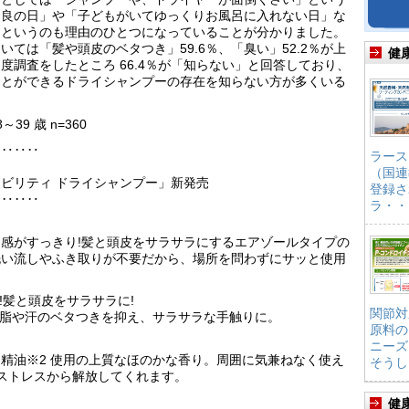
不良の日」や「子どもがいてゆっくりお風呂に入れない日」な
るというのも理由のひとつになっていることが分かりました。
ては「髪や頭皮のベタつき」59.6％、「臭い」52.2％が上
健
調査をしたところ 66.4％が「知らない」と回答しており、
ことができるドライシャンプーの存在を知らない方が多くいる
～39 歳 n=360
‥‥‥‥
ラース
（国連
ビリティ ドライシャンプー」新発売
登録さ
‥‥‥‥
ラ・・
感がすっきり!髪と頭皮をサラサラにするエアゾールタイプの
洗い流しやふき取りが不要だから、場所を問わずにサッと使用
!髪と頭皮をサラサラに!
関節対
皮脂や汗のベタつきを抑え、サラサラな手触りに。
原料の
ニーズ
精油※2 使用の上質なほのかな香り。周囲に気兼ねなく使え
そうし
ストレスから解放してくれます。
健