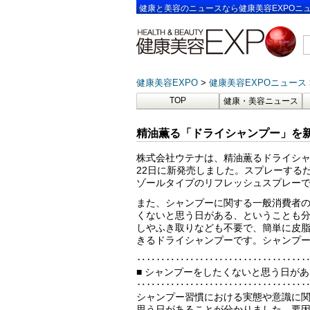
健康と美容のニュースなら健康美容EXPOニ
健康美容EXPO
健康美容EXPOニュース
TOP
健康・美容ニュース
精油薫る「ドライシャンプー」を新
株式会社ウテナは、精油薫るドライシャンプ
22日に新発売しました。スプレーする
ゾールタイプのリフレッシュスプレー
また、シャンプーに関する一般消費者の
くないと思う日がある、ということも分
しやふき取りなども不要で、簡単に皮
きるドライシャンプーです。シャンプ
‥‥‥‥‥‥‥‥‥‥‥‥‥‥‥‥‥
■ シャンプーをしたくないと思う日がある人
‥‥‥‥‥‥‥‥‥‥‥‥‥‥‥‥‥
シャンプー習慣における実態や意識に関
思う日があることが分かりました。要