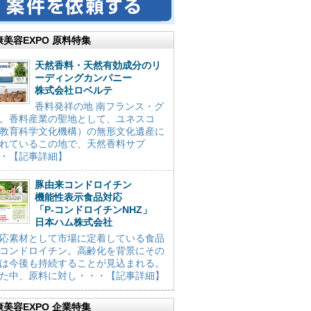
康美容EXPO 原料特集
天然香料・天然有効成分のリ
ーディングカンパニー
株式会社ロベルテ
香料発祥の地 南フランス・グ
。香料産業の聖地として、ユネスコ
教育科学文化機構）の無形文化遺産に
れているこの地で、天然香料サプ
・【記事詳細】
豚由来コンドロイチン
機能性表示食品対応
「P-コンドロイチンNHZ」
日本ハム株式会社
応素材として市場に定着している食品
コンドロイチン。高齢化を背景にその
は今後も持続することが見込まれる。
た中、原料に対し・・・【記事詳細】
康美容EXPO 企業特集