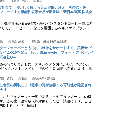
健康）
新商品（美容）
新製品
実配合で、おいしく続ける美活習慣。冷え、脚のむくみ、
プローチする機能性表示食品が新登場／新日本製薬 株式会
は、機能性表示食品粉末・顆粒インスタントコーヒー市場国
offee（スリモアコーヒー）」などを展開するヘルスケアブランド
康）
新商品（美容）
新製品
機能性表示食品制度
ターンオーバーとうるおい維持をサポートする」美容サプ
Q10を配合『feat. Skin cycle（フィート スキンサイ
式会社Quon
識の高まりとともに、スキンケアを外側からだけでなく、
がっています。とくに、年齢や生活習慣の変化により、肌
……
商品（美容）
新製品
機能性表示食品制度
む食品の摂取により睡眠の質が改善する可能性が確認され
会社
、ポリフェノールの一種である「ピセアタンノール」の機
す。この度、健常成人を対象としたヒト試験により、ピセ
摂取することで、睡眠中……