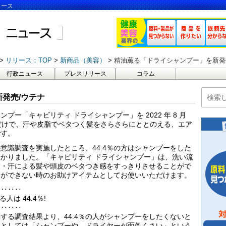
ュース
リリース：TOP
新商品（美容）
精油薫る「ドライシャンプー」を新発
行政ニュース
プレスリリース
コラム
発売/ウテナ
ー「キャビリティ ドライシャンプー」を 2022 年 8 月
だけで、汗や皮脂でベタつく髪をさらさらにととのえる、エア
です。
意識調査を実施したところ、44.4％の方はシャンプーをした
かりました。「キャビリティ ドライシャンプー」は、洗い流
脂・汗による髪や頭皮のベタつき感をすっきりさせることがで
ーができない時のお助けアイテムとしてお使いいただけます。
‥‥‥‥
は 44.4％!
‥‥‥‥
する調査結果より、44.4％の人がシャンプーをしたくないと
因としては「シャンプーや、ドライヤーが面倒くさい」という