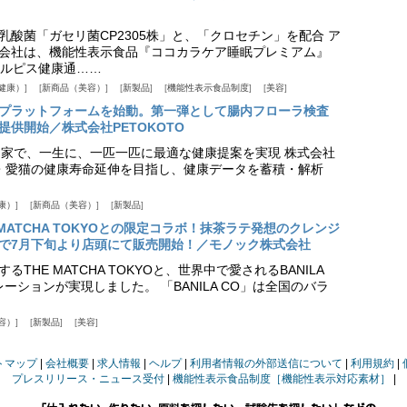
乳酸菌「ガセリ菌CP2305株」と、「クロセチン」を配合 ア
会社は、機能性表示食品『ココカラケア睡眠プレミアム』
ルピス健康通……
健康）
新商品（美容）
新製品
機能性表示食品制度
美容
スプラットフォームを始動。第一弾として腸内フローラ検査
供開始／株式会社PETOKOTO
+ 専門家で、一生に、一匹一匹に最適な健康提案を実現 株式会社
愛犬・愛猫の健康寿命延伸を目指し、健康データを蓄積・解析
康）
新商品（美容）
新製品
HE MATCHA TOKYOとの限定コラボ！抹茶ラテ発想のクレンジ
で7月下旬より店頭にて販売開始！／モノック株式会社
THE MATCHA TOKYOと、世界中で愛されるBANILA
ーションが実現しました。 「BANILA CO」は全国のバラ
容）
新製品
美容
トマップ
会社概要
求人情報
ヘルプ
利用者情報の外部送信について
利用規約
プレスリリース・ニュース受付
機能性表示食品制度［機能性表示対応素材］