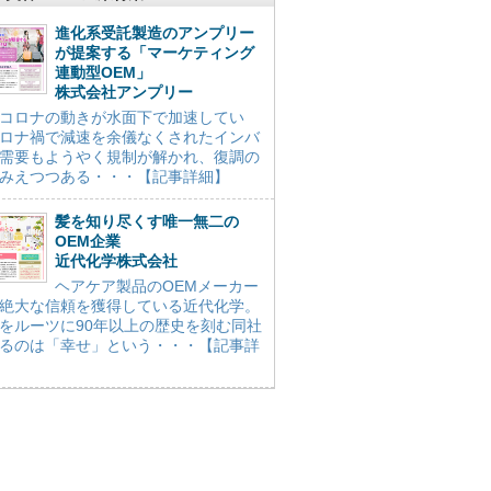
進化系受託製造のアンプリー
が提案する「マーケティング
連動型OEM」
株式会社アンプリー
コロナの動きが水面下で加速してい
ロナ禍で減速を余儀なくされたインバ
需要もようやく規制が解かれ、復調の
みえつつある・・・【記事詳細】
髪を知り尽くす唯一無二の
OEM企業
近代化学株式会社
ヘアケア製品のOEMメーカー
絶大な信頼を獲得している近代化学。
をルーツに90年以上の歴史を刻む同社
るのは「幸せ」という・・・【記事詳