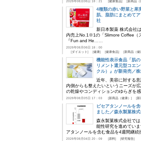
2026年08月06日 18：21
健康食品
新商品（
4種類の赤い野菜と果
肌、脂肪にまとめてア
社
新日本製薬 株式会社
内売上No.1※1の「Slimore C
『Fun and He……
2026年08月06日 18：00
ダイエット
健康
健康食品
新商品（健
機能性表示食品「肌の
リメント還元型コエンザイム
クル）』が新発売／株
近年、美容に対する意
内側からも整えたいというニーズが広
の乾燥やコンディションのゆらぎを感
2026年08月05日 17：03
新商品（健康）
新
ピセアタンノールを含
ました／森永製菓株式
森永製菓株式会社では
能性研究を進めていま
アタンノールを含む食品を4週間継続
2026年08月04日 20：09
原料
研究報告