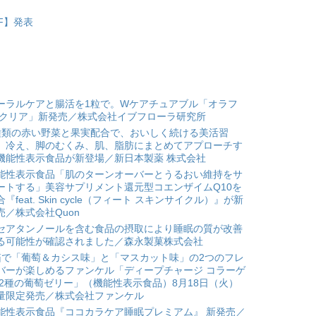
DF】発表
ーラルケアと腸活を1粒で。Wケアチュアブル「オラフ
 クリア」新発売／株式会社イブフローラ研究所
種類の赤い野菜と果実配合で、おいしく続ける美活習
。冷え、脚のむくみ、肌、脂肪にまとめてアプローチす
機能性表示食品が新登場／新日本製薬 株式会社
能性表示食品「肌のターンオーバーとうるおい維持をサ
ートする」美容サプリメント還元型コエンザイムQ10を
合『feat. Skin cycle（フィート スキンサイクル）』が新
売／株式会社Quon
セアタンノールを含む食品の摂取により睡眠の質が改善
る可能性が確認されました／森永製菓株式会社
箱で「葡萄＆カシス味」と「マスカット味」の2つのフレ
バーが楽しめるファンケル「ディープチャージ コラーゲ
 2種の葡萄ゼリー」（機能性表示食品）8月18日（火）
量限定発売／株式会社ファンケル
能性表示食品『ココカラケア睡眠プレミアム』 新発売／