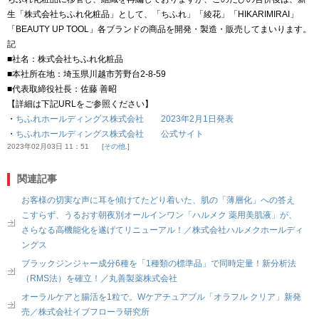
生「株式会社ちふれ化粧品」として、「ちふれ」「綾花」「HIKARIMIRAI」
「BEAUTY UP TOOL」各ブランドの商品を開発・製造・販売してまいります。
記
■社名：株式会社ちふれ化粧品
■本社所在地：埼玉県川越市芳野台2-8-59
■代表取締役社長：佐藤 善昭
【詳細は下記URLをご参照ください】
・
ちふれホールディングス株式会社 2023年2月1日発表
・
ちふれホールディングス株式会社 公式サイト
2023年02月03日 11：51
その他.
関連記事
お客様の切実な声に耳を傾けてたどり着いた、肌の「薄層化」への答え
こすらず、うるおす朝夜別オールインワン「ハルメク 薬用美肌液」が、
さらなる高機能化を遂げてリニューアル！／株式会社ハルメクホールディ
ングス
ブラックジンジャー成分6種を「1種類の標準品」で同時定量！新分析法
（RMS法）を確立！／丸善製薬株式会社
オーラルケアと腸活を1粒で。Wケアチュアブル「オラフル クリア」新発
売／株式会社イブフローラ研究所