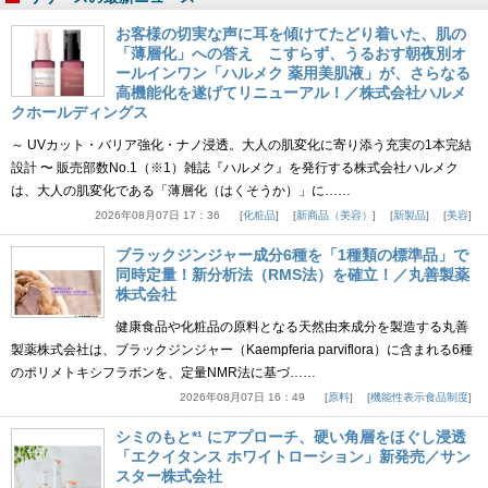
お客様の切実な声に耳を傾けてたどり着いた、肌の
「薄層化」への答え こすらず、うるおす朝夜別オ
ールインワン「ハルメク 薬用美肌液」が、さらなる
高機能化を遂げてリニューアル！／株式会社ハルメ
クホールディングス
～ UVカット・バリア強化・ナノ浸透。大人の肌変化に寄り添う充実の1本完結
設計 〜 販売部数No.1（※1）雑誌『ハルメク』を発行する株式会社ハルメク
は、大人の肌変化である「薄層化（はくそうか）」に……
2026年08月07日 17：36
化粧品
新商品（美容）
新製品
美容
ブラックジンジャー成分6種を「1種類の標準品」で
同時定量！新分析法（RMS法）を確立！／丸善製薬
株式会社
健康食品や化粧品の原料となる天然由来成分を製造する丸善
製薬株式会社は、ブラックジンジャー（Kaempferia parviflora）に含まれる6種
のポリメトキシフラボンを、定量NMR法に基づ……
2026年08月07日 16：49
原料
機能性表示食品制度
シミのもと*¹ にアプローチ、硬い角層をほぐし浸透
「エクイタンス ホワイトローション」新発売／サン
スター株式会社