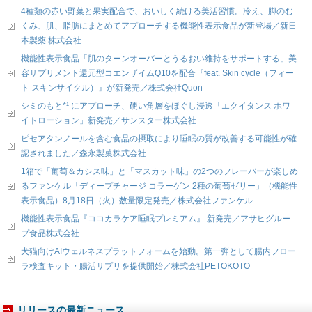
4種類の赤い野菜と果実配合で、おいしく続ける美活習慣。冷え、脚のむ
くみ、肌、脂肪にまとめてアプローチする機能性表示食品が新登場／新日
本製薬 株式会社
機能性表示食品「肌のターンオーバーとうるおい維持をサポートする」美
容サプリメント還元型コエンザイムQ10を配合『feat. Skin cycle（フィー
ト スキンサイクル）』が新発売／株式会社Quon
シミのもと*¹ にアプローチ、硬い角層をほぐし浸透「エクイタンス ホワ
イトローション」新発売／サンスター株式会社
ピセアタンノールを含む食品の摂取により睡眠の質が改善する可能性が確
認されました／森永製菓株式会社
1箱で「葡萄＆カシス味」と「マスカット味」の2つのフレーバーが楽しめ
るファンケル「ディープチャージ コラーゲン 2種の葡萄ゼリー」（機能性
表示食品）8月18日（火）数量限定発売／株式会社ファンケル
機能性表示食品『ココカラケア睡眠プレミアム』 新発売／アサヒグルー
プ食品株式会社
犬猫向けAIウェルネスプラットフォームを始動。第一弾として腸内フロー
ラ検査キット・腸活サプリを提供開始／株式会社PETOKOTO
リリースの最新ニュース