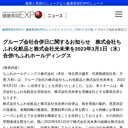
健康と美容のニュースなら健康美容EXPOニュース
健康美容EXPO
健康美容EXPOニュース
リリース：TOP
その他.
グループ会社合併日に関
グループ会社合併日に関するお知らせ 株式会社ち
ふれ化粧品と株式会社光未来を2023年3月1日（水）
合併/ちふれホールディングス
(発表内容）
ちふれホールディングス株式会社（本社：埼玉県川越市、代表取締役社長：片
岡 方和）は、グループ会社の株式会社ちふれ化粧品と株式会社光未来を、2023
年3月1日（水）に合併することを決定いたしました。なお、本スキームは、株
式会社ちふれ化粧品を存続会社、株式会社光未来を消滅会社とする吸収合併と
なります。
株式会社ちふれ化粧品と株式会社光未来の合併は、指令系統の集約、意思決定
の迅速化、各種戦略の最適化、業務効率の向上等を図り、より的確にお客様の
ニーズにお応えできる体制を構築することを目的としております。その目的の
早期達成を図るため、既に2022年9月1日付で株式会社光未来の組織を株式会社
ちふれ化粧品に移管し、組織を再編しておりますが、このたびの合併後は、新