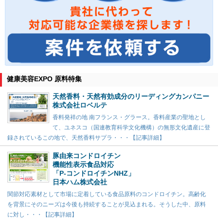
健康美容EXPO 原料特集
天然香料・天然有効成分のリーディングカンパニー
株式会社ロベルテ
香料発祥の地 南フランス・グラース。香料産業の聖地とし
て、ユネスコ（国連教育科学文化機構）の無形文化遺産に登
録されているこの地で、天然香料サプラ・・・【記事詳細】
豚由来コンドロイチン
機能性表示食品対応
「P-コンドロイチンNHZ」
日本ハム株式会社
関節対応素材として市場に定着している食品原料のコンドロイチン。高齢化
を背景にそのニーズは今後も持続することが見込まれる。そうした中、原料
に対し・・・【記事詳細】