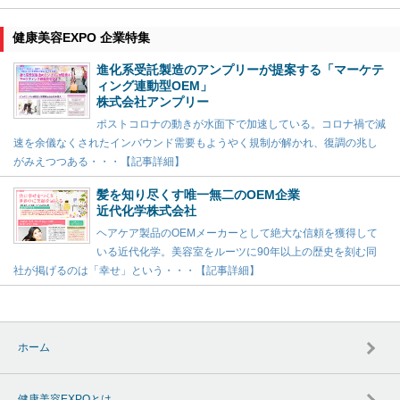
健康美容EXPO 企業特集
進化系受託製造のアンプリーが提案する「マーケテ
ィング連動型OEM」
株式会社アンプリー
ポストコロナの動きが水面下で加速している。コロナ禍で減
速を余儀なくされたインバウンド需要もようやく規制が解かれ、復調の兆し
がみえつつある・・・【記事詳細】
髪を知り尽くす唯一無二のOEM企業
近代化学株式会社
ヘアケア製品のOEMメーカーとして絶大な信頼を獲得して
いる近代化学。美容室をルーツに90年以上の歴史を刻む同
社が掲げるのは「幸せ」という・・・【記事詳細】
ホーム
健康美容EXPOとは