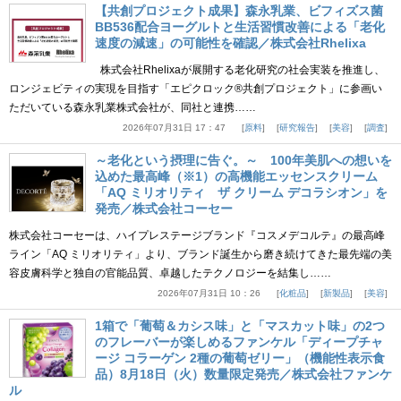
【共創プロジェクト成果】森永乳業、ビフィズス菌
BB536配合ヨーグルトと生活習慣改善による「老化
速度の減速」の可能性を確認／株式会社Rhelixa
株式会社Rhelixaが展開する老化研究の社会実装を推進し、
ロンジェビティの実現を目指す「エピクロック®共創プロジェクト」に参画い
ただいている森永乳業株式会社が、同社と連携……
2026年07月31日 17：47
原料
研究報告
美容
調査
～老化という摂理に告ぐ。～ 100年美肌への想いを
込めた最高峰（※1）の高機能エッセンスクリーム
「AQ ミリオリティ ザ クリーム デコラシオン」を
発売／株式会社コーセー
株式会社コーセーは、ハイプレステージブランド『コスメデコルテ』の最高峰
ライン「AQ ミリオリティ」より、ブランド誕生から磨き続けてきた最先端の美
容皮膚科学と独自の官能品質、卓越したテクノロジーを結集し……
2026年07月31日 10：26
化粧品
新製品
美容
1箱で「葡萄＆カシス味」と「マスカット味」の2つ
のフレーバーが楽しめるファンケル「ディープチャ
ージ コラーゲン 2種の葡萄ゼリー」（機能性表示食
品）8月18日（火）数量限定発売／株式会社ファンケ
ル