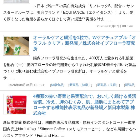
～日本で唯一*² の美白有効成分「リノレックS」配合～ サン
スターグループは、美容ブランド「EQUITANCE（エクイタンス）」より、硬
く厚くなった角層を柔らかくほぐして高い浸透*³ 実感を叶え……
2026年08月07日 09：44
オーラルケアと腸活を1粒で。Wケアチュアブル「オ
ラフル クリア」新発売／株式会社イブフローラ研究
所
腸内フローラ研究から生まれた、400万人に愛される乳酸菌
を配合（※） 腸内フローラの研究開発から生まれた乳酸菌AD株®を用いた製品
づくりに取り組む株式会社イブフローラ研究所は、オーラルケアと腸活を
サ……
2026年08月06日 18：21
健康食品
新商品（健康）
新商品（美容）
新製品
4種類の赤い野菜と果実配合で、おいしく続ける美活
習慣。冷え、脚のむくみ、肌、脂肪にまとめてアプ
ローチする機能性表示食品が新登場／新日本製薬 株
式会社
新日本製薬 株式会社は、機能性表示食品粉末・顆粒インスタントコーヒー市場
国内売上No.1※1の「Slimore Coffee（スリモアコーヒー）」などを展開するヘ
ルスケアブランド『Fun and He……