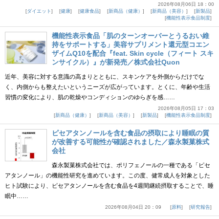
2026年08月06日 18：00
ダイエット
健康
健康食品
新商品（健康）
新商品（美容）
新製品
機能性表示食品制度
機能性表示食品「肌のターンオーバーとうるおい維
持をサポートする」美容サプリメント還元型コエン
ザイムQ10を配合『feat. Skin cycle（フィート スキ
ンサイクル）』が新発売／株式会社Quon
近年、美容に対する意識の高まりとともに、スキンケアを外側からだけでな
く、内側からも整えたいというニーズが広がっています。とくに、年齢や生活
習慣の変化により、肌の乾燥やコンディションのゆらぎを感……
2026年08月05日 17：03
新商品（健康）
新商品（美容）
新製品
機能性表示食品制度
ピセアタンノールを含む食品の摂取により睡眠の質
が改善する可能性が確認されました／森永製菓株式
会社
森永製菓株式会社では、ポリフェノールの一種である「ピセ
アタンノール」の機能性研究を進めています。この度、健常成人を対象とした
ヒト試験により、ピセアタンノールを含む食品を4週間継続摂取することで、睡
眠中……
2026年08月04日 20：09
原料
研究報告