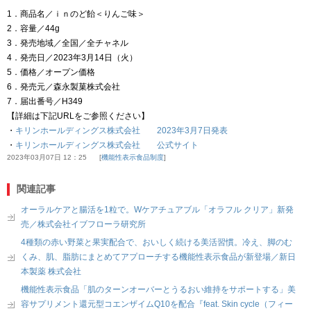
1．商品名／ｉｎのど飴＜りんご味＞
2．容量／44g
3．発売地域／全国／全チャネル
4．発売日／2023年3月14日（火）
5．価格／オープン価格
6．発売元／森永製菓株式会社
7．届出番号／H349
【詳細は下記URLをご参照ください】
・
キリンホールディングス株式会社 2023年3月7日発表
・
キリンホールディングス株式会社 公式サイト
2023年03月07日 12：25
機能性表示食品制度
関連記事
オーラルケアと腸活を1粒で。Wケアチュアブル「オラフル クリア」新発
売／株式会社イブフローラ研究所
4種類の赤い野菜と果実配合で、おいしく続ける美活習慣。冷え、脚のむ
くみ、肌、脂肪にまとめてアプローチする機能性表示食品が新登場／新日
本製薬 株式会社
機能性表示食品「肌のターンオーバーとうるおい維持をサポートする」美
容サプリメント還元型コエンザイムQ10を配合『feat. Skin cycle（フィー