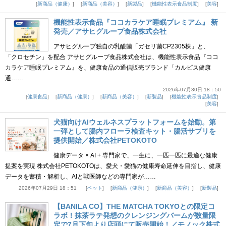
新商品（健康）
新商品（美容）
新製品
機能性表示食品制度
美容
機能性表示食品『ココカラケア睡眠プレミアム』 新
発売／アサヒグループ食品株式会社
アサヒグループ独自の乳酸菌「ガセリ菌CP2305株」と、
「クロセチン」を配合 アサヒグループ食品株式会社は、機能性表示食品『ココ
カラケア睡眠プレミアム』を、健康食品の通信販売ブランド「カルピス健康
通……
2026年07月30日 18：50
健康食品
新商品（健康）
新商品（美容）
新製品
機能性表示食品制度
美容
犬猫向けAIウェルネスプラットフォームを始動。第
一弾として腸内フローラ検査キット・腸活サプリを
提供開始／株式会社PETOKOTO
健康データ × AI + 専門家で、一生に、一匹一匹に最適な健康
提案を実現 株式会社PETOKOTOは、愛犬・愛猫の健康寿命延伸を目指し、健康
データを蓄積・解析し、AIと獣医師などの専門家が……
2026年07月29日 18：51
ペット
新商品（健康）
新商品（美容）
新製品
【BANILA CO】THE MATCHA TOKYOとの限定コ
ラボ！抹茶ラテ発想のクレンジングバームが数量限
定で7月下旬より店頭にて販売開始！／モノック株式