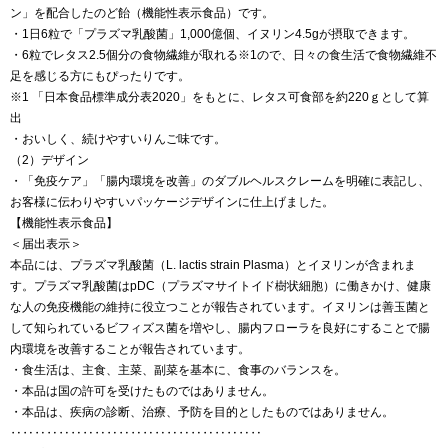
ン」を配合したのど飴（機能性表示食品）です。
・1日6粒で「プラズマ乳酸菌」1,000億個、イヌリン4.5gが摂取できます。
・6粒でレタス2.5個分の食物繊維が取れる※1ので、日々の食生活で食物繊維不
足を感じる方にもぴったりです。
※1 「日本食品標準成分表2020」をもとに、レタス可食部を約220ｇとして算
出
・おいしく、続けやすいりんご味です。
（2）デザイン
・「免疫ケア」「腸内環境を改善」のダブルヘルスクレームを明確に表記し、
お客様に伝わりやすいパッケージデザインに仕上げました。
【機能性表示食品】
＜届出表示＞
本品には、プラズマ乳酸菌（L. lactis strain Plasma）とイヌリンが含まれま
す。プラズマ乳酸菌はpDC（プラズマサイトイド樹状細胞）に働きかけ、健康
な人の免疫機能の維持に役立つことが報告されています。イヌリンは善玉菌と
して知られているビフィズス菌を増やし、腸内フローラを良好にすることで腸
内環境を改善することが報告されています。
・食生活は、主食、主菜、副菜を基本に、食事のバランスを。
・本品は国の許可を受けたものではありません。
・本品は、疾病の診断、治療、予防を目的としたものではありません。
‥‥‥‥‥‥‥‥‥‥‥‥‥‥‥‥‥‥‥‥‥