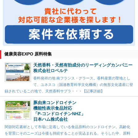
健康美容EXPO 原料特集
天然香料・天然有効成分のリーディングカンパニー
株式会社ロベルテ
香料発祥の地 南フランス・グラース。香料産業の聖地とし
て、ユネスコ（国連教育科学文化機構）の無形文化遺産に登
録されているこの地で、天然香料サプラ・・・【記事詳細】
豚由来コンドロイチン
機能性表示食品対応
「P-コンドロイチンNHZ」
日本ハム株式会社
関節対応素材として市場に定着している食品原料のコンドロイチン。高齢化
を背景にそのニーズは今後も持続することが見込まれる。そうした中、原料