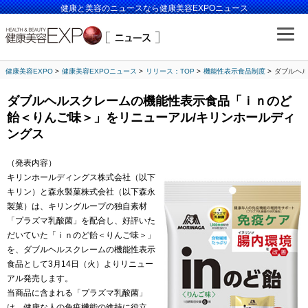
健康と美容のニュースなら健康美容EXPOニュース
健康美容EXPO
健康美容EXPOニュース
リリース：TOP
機能性表示食品制度
ダブルヘ
ダブルヘルスクレームの機能性表示食品「ｉｎのど
飴＜りんご味＞」をリニューアル/キリンホールディ
ングス
（発表内容）
キリンホールディングス株式会社（以下
キリン）と森永製菓株式会社（以下森永
製菓）は、キリングループの独自素材
「プラズマ乳酸菌」を配合し、好評いた
だいていた「ｉｎのど飴＜りんご味＞」
を、ダブルヘルスクレームの機能性表示
食品として3月14日（火）よりリニュー
アル発売します。
当商品に含まれる「プラズマ乳酸菌」
は、健康な人の免疫機能の維持に役立