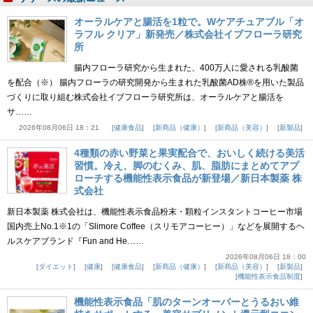
オーラルケアと腸活を1粒で。Wケアチュアブル「オ
ラフル クリア」新発売／株式会社イブフローラ研究
所
腸内フローラ研究から生まれた、400万人に愛される乳酸菌
を配合（※） 腸内フローラの研究開発から生まれた乳酸菌AD株®を用いた製品
づくりに取り組む株式会社イブフローラ研究所は、オーラルケアと腸活を
サ……
2026年08月06日 18：21
健康食品
新商品（健康）
新商品（美容）
新製品
4種類の赤い野菜と果実配合で、おいしく続ける美活
習慣。冷え、脚のむくみ、肌、脂肪にまとめてアプ
ローチする機能性表示食品が新登場／新日本製薬 株
式会社
新日本製薬 株式会社は、機能性表示食品粉末・顆粒インスタントコーヒー市場
国内売上No.1※1の「Slimore Coffee（スリモアコーヒー）」などを展開するヘ
ルスケアブランド『Fun and He……
2026年08月06日 18：00
ダイエット
健康
健康食品
新商品（健康）
新商品（美容）
新製品
機能性表示食品制度
機能性表示食品「肌のターンオーバーとうるおい維