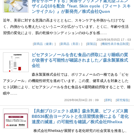
持をサポートする」美容サプリメント還元型コエン
ザイムQ10を配合『feat. Skin cycle（フィート スキ
ンサイクル）』が新発売／株式会社Quon
近年、美容に対する意識の高まりとともに、スキンケアを外側からだけでな
く、内側からも整えたいというニーズが広がっています。とくに、年齢や生活
習慣の変化により、肌の乾燥やコンディションのゆらぎを感……
2026年08月05日 17：03
新商品（健康）
新商品（美容）
新製品
機能性表示食品制度
ピセアタンノールを含む食品の摂取により睡眠の質
が改善する可能性が確認されました／森永製菓株式
会社
森永製菓株式会社では、ポリフェノールの一種である「ピセ
アタンノール」の機能性研究を進めています。この度、健常成人を対象とした
ヒト試験により、ピセアタンノールを含む食品を4週間継続摂取することで、睡
眠中……
2026年08月04日 20：09
原料
研究報告
【共創プロジェクト成果】森永乳業、ビフィズス菌
BB536配合ヨーグルトと生活習慣改善による「老化
速度の減速」の可能性を確認／株式会社Rhelixa
株式会社Rhelixaが展開する老化研究の社会実装を推進し、