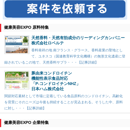
健康美容EXPO 原料特集
天然香料・天然有効成分のリーディングカンパニー
株式会社ロベルテ
香料発祥の地 南フランス・グラース。香料産業の聖地とし
て、ユネスコ（国連教育科学文化機構）の無形文化遺産に登
録されているこの地で、天然香料サプラ・・・【記事詳細】
豚由来コンドロイチン
機能性表示食品対応
「P-コンドロイチンNHZ」
日本ハム株式会社
関節対応素材として市場に定着している食品原料のコンドロイチン。高齢化
を背景にそのニーズは今後も持続することが見込まれる。そうした中、原料
に対し・・・【記事詳細】
健康美容EXPO 企業特集