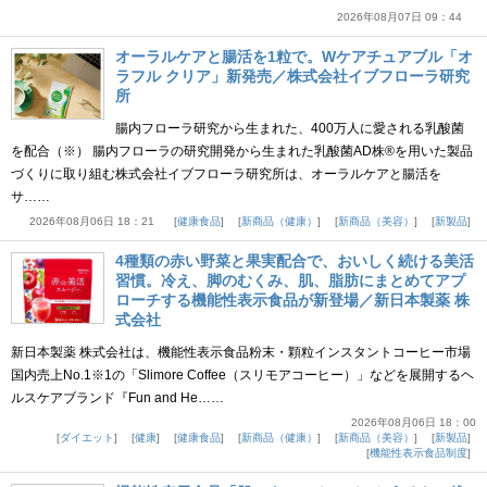
2026年08月07日 09：44
オーラルケアと腸活を1粒で。Wケアチュアブル「オ
ラフル クリア」新発売／株式会社イブフローラ研究
所
腸内フローラ研究から生まれた、400万人に愛される乳酸菌
を配合（※） 腸内フローラの研究開発から生まれた乳酸菌AD株®を用いた製品
づくりに取り組む株式会社イブフローラ研究所は、オーラルケアと腸活を
サ……
2026年08月06日 18：21
健康食品
新商品（健康）
新商品（美容）
新製品
4種類の赤い野菜と果実配合で、おいしく続ける美活
習慣。冷え、脚のむくみ、肌、脂肪にまとめてアプ
ローチする機能性表示食品が新登場／新日本製薬 株
式会社
新日本製薬 株式会社は、機能性表示食品粉末・顆粒インスタントコーヒー市場
国内売上No.1※1の「Slimore Coffee（スリモアコーヒー）」などを展開するヘ
ルスケアブランド『Fun and He……
2026年08月06日 18：00
ダイエット
健康
健康食品
新商品（健康）
新商品（美容）
新製品
機能性表示食品制度