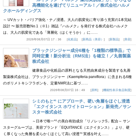
高機能化を遂げてリニューアル！／株式会社ハルメ
クホールディングス
～ UVカット・バリア強化・ナノ浸透。大人の肌変化に寄り添う充実の1本完結
設計 〜 販売部数No.1（※1）雑誌『ハルメク』を発行する株式会社ハルメク
は、大人の肌変化である「薄層化（はくそうか）」に……
2026年08月07日 17：36
化粧品
新商品（美容）
新製品
美容
ブラックジンジャー成分6種を「1種類の標準品」で
同時定量！新分析法（RMS法）を確立！／丸善製薬
株式会社
健康食品や化粧品の原料となる天然由来成分を製造する丸善
製薬株式会社は、ブラックジンジャー（Kaempferia parviflora）に含まれる6種
のポリメトキシフラボンを、定量NMR法に基づ……
2026年08月07日 16：49
原料
機能性表示食品制度
シミのもと*¹ にアプローチ、硬い角層をほぐし浸透
「エクイタンス ホワイトローション」新発売／サン
スター株式会社
～日本で唯一*² の美白有効成分「リノレックS」配合～ サン
スターグループは、美容ブランド「EQUITANCE（エクイタンス）」より、硬
く厚くなった角層を柔らかくほぐして高い浸透*³ 実感を叶え……