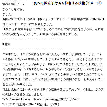
激感を感じにくく
なることを確認し
ました。
今回の研究成果は、第5回 日本フォトダーマトロジー学会 学術大会（2022年11
月18～21日・東京）にて発表しました。
*1 肌に流す電流量を徐々に増加させる中で最初に電気刺激を感じる値。流す電
流の周波数を変えることで、刺激される神経線維が変わる。
‥‥‥‥‥‥‥‥‥‥‥‥‥‥‥‥‥‥‥‥‥
■ 背景
‥‥‥‥‥‥‥‥‥‥‥‥‥‥‥‥‥‥‥‥‥
空気中には、ほこりや花粉などの目に見えない微粒子が浮遊しています。これ
らの微粒子の肌への影響として、肌がくすんで見えたり、肌あれなどのトラブ
ルが生じたりすることがあります。特にバリア機能が低下している肌では、大
気汚染物質が肌に付着するとかゆみを感じやすい状態になるという報告もあり
ます*2 。また、日本、中国、タイにおいて肌が敏感という意識がある方に行っ
た調査*3 では、花粉、大気汚染も肌が敏感になる要因のひとつと考えられてい
ることがわかりました。
花王は微粒子の肌への付着を抑制する技術を開発しており*4 、今回は、この技
術の肌への影響を検証しました。
*2 M. Yamamoto. et al., Nature Immunology, 2017;18;64–73
*3 2020年 花王調べ 20～49歳女性、1,600名