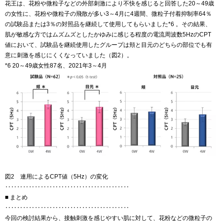
花王は、花粉や微粒子などの外部刺激により不快を感じると回答した20～49歳
の女性に、花粉や微粒子の飛散が多い3～4月に4週間、微粒子付着抑制率64％
の試験品または3％の対照品を継続して使用してもらいました*6 。その結果、
肌が敏感な方ではムズムズとしたかゆみに感じる程度の電流周波数5HzのCPT
値において、試験品を継続使用したグループは頬と目元のどちらの部位でも有
意に刺激を感じにくくなっていました（図2）。
*6 20～49歳女性87名、2021年3～4月
図2 連用によるCPT値（5Hz）の変化
‥‥‥‥‥‥‥‥‥‥‥‥‥‥‥‥‥‥‥‥‥
■ まとめ
‥‥‥‥‥‥‥‥‥‥‥‥‥‥‥‥‥‥‥‥‥
今回の検討結果から、接触刺激を感じやすい肌に対して、花粉などの微粒子の