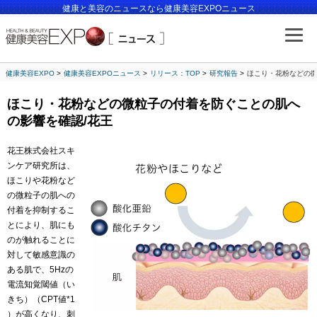
健康と美容のニュースなら健康美容EXPOニュース
健康美容EXPO
健康美容EXPOニュース
リリース：TOP
研究報告
ほこり・花粉などの微
ほこり・花粉などの微粒子の付着を防ぐことの肌へ
の影響を確認/花王
花王株式会社スキ
ンケア研究所は、
ほこりや花粉など
の微粒子の肌への
付着を抑制するこ
とにより、肌にも
のが触れることに
対して敏感意識の
ある肌で、5Hzの
電流知覚閾値（い
きち）（CPT値*1
）が高くなり、刺