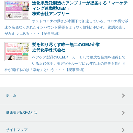
進化系受託製造のアンプリーが提案する「マーケテ
ィング連動型OEM」
株式会社アンプリー
ポストコロナの動きが水面下で加速している。コロナ禍で減
速を余儀なくされたインバウンド需要もようやく規制が解かれ、復調の兆し
がみえつつある・・・【記事詳細】
髪を知り尽くす唯一無二のOEM企業
近代化学株式会社
ヘアケア製品のOEMメーカーとして絶大な信頼を獲得して
いる近代化学。美容室をルーツに90年以上の歴史を刻む同
社が掲げるのは「幸せ」という・・・【記事詳細】
ホーム
健康美容EXPOとは
サイトマップ