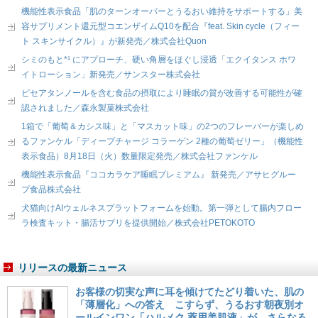
機能性表示食品「肌のターンオーバーとうるおい維持をサポートする」美
容サプリメント還元型コエンザイムQ10を配合『feat. Skin cycle（フィー
ト スキンサイクル）』が新発売／株式会社Quon
シミのもと*¹ にアプローチ、硬い角層をほぐし浸透「エクイタンス ホワ
イトローション」新発売／サンスター株式会社
ピセアタンノールを含む食品の摂取により睡眠の質が改善する可能性が確
認されました／森永製菓株式会社
1箱で「葡萄＆カシス味」と「マスカット味」の2つのフレーバーが楽しめ
るファンケル「ディープチャージ コラーゲン 2種の葡萄ゼリー」（機能性
表示食品）8月18日（火）数量限定発売／株式会社ファンケル
機能性表示食品『ココカラケア睡眠プレミアム』 新発売／アサヒグルー
プ食品株式会社
犬猫向けAIウェルネスプラットフォームを始動。第一弾として腸内フロー
ラ検査キット・腸活サプリを提供開始／株式会社PETOKOTO
リリースの最新ニュース
お客様の切実な声に耳を傾けてたどり着いた、肌の
「薄層化」への答え こすらず、うるおす朝夜別オ
ールインワン「ハルメク 薬用美肌液」が、さらなる