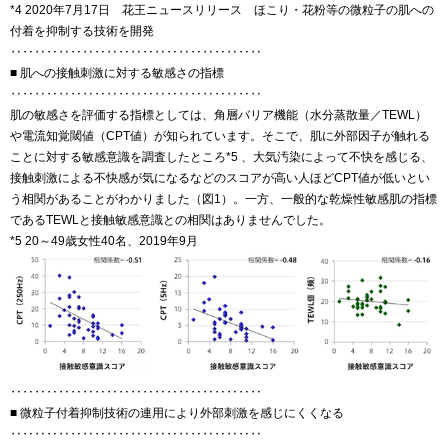
*4 2020年7月17日 花王ニュースリリース ほこり・花粉等の微粒子の肌への
付着を抑制する技術を開発
‥‥‥‥‥‥‥‥‥‥‥‥‥‥‥‥‥‥‥‥‥
■ 肌への接触刺激に対する敏感さの指標
‥‥‥‥‥‥‥‥‥‥‥‥‥‥‥‥‥‥‥‥‥
肌の敏感さを評価する指標としては、角層バリア機能（水分蒸散量／TEWL）
や電流知覚閾値（CPT値）が知られています。そこで、肌に外部因子が触れる
ことに対する敏感意識を調査したところ*5 、大気汚染によって不快を感じる、
接触刺激による不快感が気になるなどのスコアが高い人ほどCPT値が低いとい
う相関があることがわかりました（図1）。一方、一般的な乾燥性敏感肌の指標
であるTEWLと接触敏感意識との相関はありませんでした。
*5 20～49歳女性40名、2019年9月
‥‥‥‥‥‥‥‥‥‥‥‥‥‥‥‥‥‥‥‥‥
■ 微粒子付着抑制技術の連用により外部刺激を感じにくくなる
‥‥‥‥‥‥‥‥‥‥‥‥‥‥‥‥‥‥‥‥‥