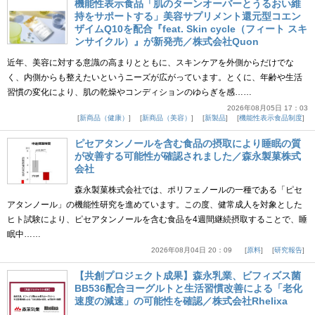
機能性表示食品「肌のターンオーバーとうるおい維
持をサポートする」美容サプリメント還元型コエン
ザイムQ10を配合『feat. Skin cycle（フィート スキ
ンサイクル）』が新発売／株式会社Quon
近年、美容に対する意識の高まりとともに、スキンケアを外側からだけでな
く、内側からも整えたいというニーズが広がっています。とくに、年齢や生活
習慣の変化により、肌の乾燥やコンディションのゆらぎを感……
2026年08月05日 17：03
新商品（健康）
新商品（美容）
新製品
機能性表示食品制度
ピセアタンノールを含む食品の摂取により睡眠の質
が改善する可能性が確認されました／森永製菓株式
会社
森永製菓株式会社では、ポリフェノールの一種である「ピセ
アタンノール」の機能性研究を進めています。この度、健常成人を対象とした
ヒト試験により、ピセアタンノールを含む食品を4週間継続摂取することで、睡
眠中……
2026年08月04日 20：09
原料
研究報告
【共創プロジェクト成果】森永乳業、ビフィズス菌
BB536配合ヨーグルトと生活習慣改善による「老化
速度の減速」の可能性を確認／株式会社Rhelixa