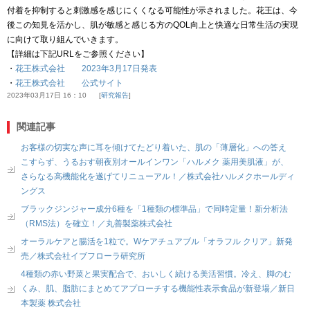
付着を抑制すると刺激感を感じにくくなる可能性が示されました。花王は、今
後この知見を活かし、肌が敏感と感じる方のQOL向上と快適な日常生活の実現
に向けて取り組んでいきます。
【詳細は下記URLをご参照ください】
・
花王株式会社 2023年3月17日発表
・
花王株式会社 公式サイト
2023年03月17日 16：10
研究報告
関連記事
お客様の切実な声に耳を傾けてたどり着いた、肌の「薄層化」への答え
こすらず、うるおす朝夜別オールインワン「ハルメク 薬用美肌液」が、
さらなる高機能化を遂げてリニューアル！／株式会社ハルメクホールディ
ングス
ブラックジンジャー成分6種を「1種類の標準品」で同時定量！新分析法
（RMS法）を確立！／丸善製薬株式会社
オーラルケアと腸活を1粒で。Wケアチュアブル「オラフル クリア」新発
売／株式会社イブフローラ研究所
4種類の赤い野菜と果実配合で、おいしく続ける美活習慣。冷え、脚のむ
くみ、肌、脂肪にまとめてアプローチする機能性表示食品が新登場／新日
本製薬 株式会社