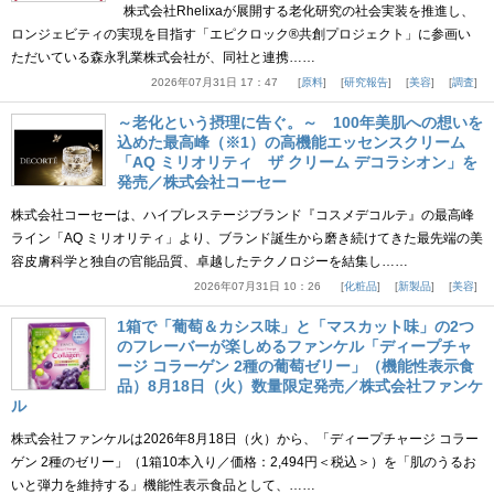
株式会社Rhelixaが展開する老化研究の社会実装を推進し、
ロンジェビティの実現を目指す「エピクロック®共創プロジェクト」に参画い
ただいている森永乳業株式会社が、同社と連携……
2026年07月31日 17：47
原料
研究報告
美容
調査
～老化という摂理に告ぐ。～ 100年美肌への想いを
込めた最高峰（※1）の高機能エッセンスクリーム
「AQ ミリオリティ ザ クリーム デコラシオン」を
発売／株式会社コーセー
株式会社コーセーは、ハイプレステージブランド『コスメデコルテ』の最高峰
ライン「AQ ミリオリティ」より、ブランド誕生から磨き続けてきた最先端の美
容皮膚科学と独自の官能品質、卓越したテクノロジーを結集し……
2026年07月31日 10：26
化粧品
新製品
美容
1箱で「葡萄＆カシス味」と「マスカット味」の2つ
のフレーバーが楽しめるファンケル「ディープチャ
ージ コラーゲン 2種の葡萄ゼリー」（機能性表示食
品）8月18日（火）数量限定発売／株式会社ファンケ
ル
株式会社ファンケルは2026年8月18日（火）から、「ディープチャージ コラー
ゲン 2種のゼリー」（1箱10本入り／価格：2,494円＜税込＞）を「肌のうるお
いと弾力を維持する」機能性表示食品として、……