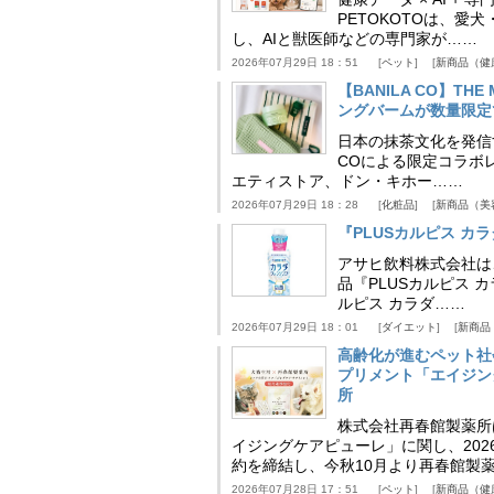
PETOKOTOは、
し、AIと獣医師などの専門家が……
2026年07月29日 18：51
ペット
新商品（健
【BANILA CO】T
ングバームが数量限定
日本の抹茶文化を発信する
COによる限定コラボレ
エティストア、ドン・キホー……
2026年07月29日 18：28
化粧品
新商品（美
『PLUSカルピス 
アサヒ飲料株式会社は
品『PLUSカルピス 
ルピス カラダ……
2026年07月29日 18：01
ダイエット
新商品
高齢化が進むペット社
プリメント「エイジン
所
株式会社再春館製薬所
イジングケアピューレ」に関し、202
約を締結し、今秋10月より再春館製
2026年07月28日 17：51
ペット
新商品（健