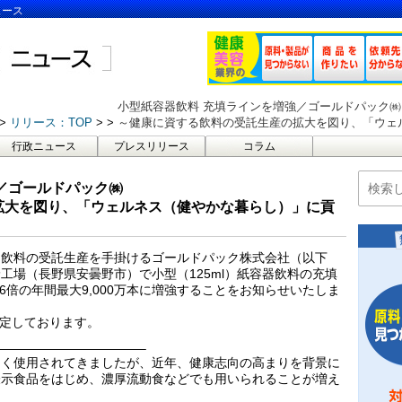
ュース
小型紙容器飲料 充填ラインを増強／ゴールドパック㈱
リリース：TOP
～健康に資する飲料の受託生産の拡大を図り、「ウェ
行政ニュース
プレスリリース
コラム
／ゴールドパック㈱
拡大を図り、「ウェルネス（健やかな暮らし）」に貢
、飲料の受託生産を手掛けるゴールドパック株式会社（以下
工場（長野県安曇野市）で小型（125ml）紙容器飲料の充填
6倍の年間最大9,000万本に増強することをお知らせいたしま
予定しております。
———————————–
多く使用されてきましたが、近年、健康志向の高まりを背景に
表示食品をはじめ、濃厚流動食などでも用いられることが増え