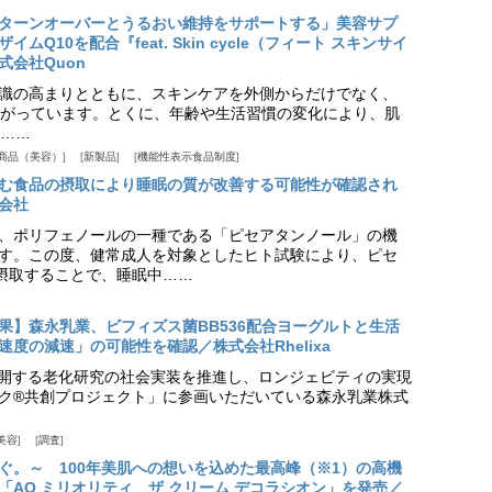
ターンオーバーとうるおい維持をサポートする」美容サプ
Q10を配合『feat. Skin cycle（フィート スキンサイ
式会社Quon
識の高まりとともに、スキンケアを外側からだけでなく、
がっています。とくに、年齢や生活習慣の変化により、肌
……
商品（美容）
新製品
機能性表示食品制度
む食品の摂取により睡眠の質が改善する可能性が確認され
会社
、ポリフェノールの一種である「ピセアタンノール」の機
す。この度、健常成人を対象としたヒト試験により、ピセ
摂取することで、睡眠中……
果】森永乳業、ビフィズス菌BB536配合ヨーグルトと生活
度の減速」の可能性を確認／株式会社Rhelixa
aが展開する老化研究の社会実装を推進し、ロンジェビティの実現
ク®共創プロジェクト」に参画いただいている森永乳業株式
美容
調査
ぐ。～ 100年美肌への想いを込めた最高峰（※1）の高機
「AQ ミリオリティ ザ クリーム デコラシオン」を発売／