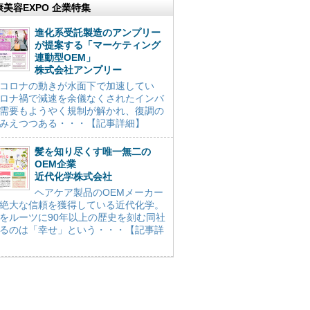
康美容EXPO 企業特集
進化系受託製造のアンプリー
が提案する「マーケティング
連動型OEM」
株式会社アンプリー
コロナの動きが水面下で加速してい
ロナ禍で減速を余儀なくされたインバ
需要もようやく規制が解かれ、復調の
みえつつある・・・【記事詳細】
髪を知り尽くす唯一無二の
OEM企業
近代化学株式会社
ヘアケア製品のOEMメーカー
絶大な信頼を獲得している近代化学。
をルーツに90年以上の歴史を刻む同社
るのは「幸せ」という・・・【記事詳