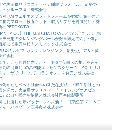
能性表示食品『ココカラケア睡眠プレミアム』 新発売／
サヒグループ食品株式会社
猫向けAIウェルネスプラットフォームを始動。第一弾と
て腸内フローラ検査キット・腸活サプリを提供開始／株
会社PETOKOTO
BANILA CO】THE MATCHA TOKYOとの限定コラボ！抹
ラテ発想のクレンジングバームが数量限定で7月下旬よ
店頭にて販売開始！／モノック株式会社
PLUSカルピス カラダクレンジング』新発売／アサヒ飲
株式会社
老化という摂理に告ぐ。～ 100年美肌への想いを込め
最高峰（※1）の高機能エッセンスクリーム「AQ ミリオ
ティ ザ クリーム デコラシオン」を発売／株式会社コ
セー
齢化が進むペット社会への新たな挑戦。犬猫生活社との
業を深め、犬猫用サプリメント「エイジングケアピュー
*1」の自社販売を始動／株式会社再春館製薬所
境に配慮した新パッケージへ刷新！「日東紅茶 デイ＆デ
ティーバッグ」／三井農林株式会社