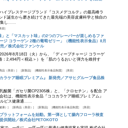
ハイプレステージブランド『コスメデコルテ』の最高峰ラ
ランド誕生から磨き続けてきた最先端の美容皮膚科学と独自の
集し……
美容
味」と「マスカット味」の2つのフレーバーが楽しめるファ
ージ コラーゲン 2種の葡萄ゼリー」（機能性表示食品）8月
発売／株式会社ファンケル
026年8月18日（火）から、「ディープチャージ コラーゲ
価格：2,494円＜税込＞）を「肌のうるおいと弾力を維持す
商品（美容）
新製品
機能性表示食品制度
美容
カラケア睡眠プレミアム』 新発売／アサヒグループ食品株
乳酸菌「ガセリ菌CP2305株」と、「クロセチン」を配合 ア
会社は、機能性表示食品『ココカラケア睡眠プレミアム』
ルピス健康通……
健康）
新商品（美容）
新製品
機能性表示食品制度
美容
スプラットフォームを始動。第一弾として腸内フローラ検査
供開始／株式会社PETOKOTO
+ 専門家で、一生に、一匹一匹に最適な健康提案を実現 株式会社