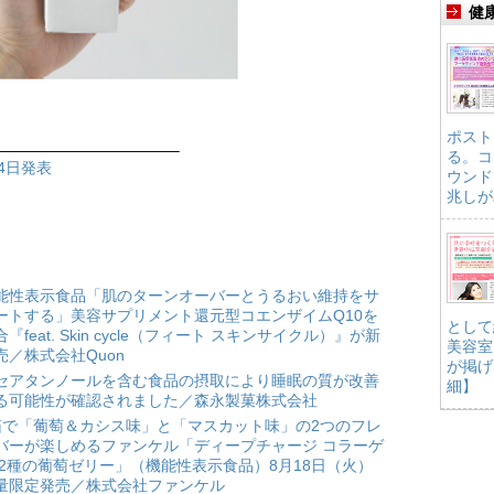
健
ポスト
———————————–
る。コ
4日発表
ウンド
兆しが
能性表示食品「肌のターンオーバーとうるおい維持をサ
ートする」美容サプリメント還元型コエンザイムQ10を
として
合『feat. Skin cycle（フィート スキンサイクル）』が新
美容室
売／株式会社Quon
が掲げ
セアタンノールを含む食品の摂取により睡眠の質が改善
細】
る可能性が確認されました／森永製菓株式会社
箱で「葡萄＆カシス味」と「マスカット味」の2つのフレ
バーが楽しめるファンケル「ディープチャージ コラーゲ
 2種の葡萄ゼリー」（機能性表示食品）8月18日（火）
量限定発売／株式会社ファンケル