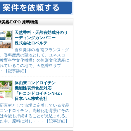
康美容EXPO 原料特集
天然香料・天然有効成分のリ
ーディングカンパニー
株式会社ロベルテ
香料発祥の地 南フランス・グ
。香料産業の聖地として、ユネスコ
教育科学文化機構）の無形文化遺産に
れているこの地で、天然香料サプ
・【記事詳細】
豚由来コンドロイチン
機能性表示食品対応
「P-コンドロイチンNHZ」
日本ハム株式会社
応素材として市場に定着している食品
コンドロイチン。高齢化を背景にその
は今後も持続することが見込まれる。
た中、原料に対し・・・【記事詳細】