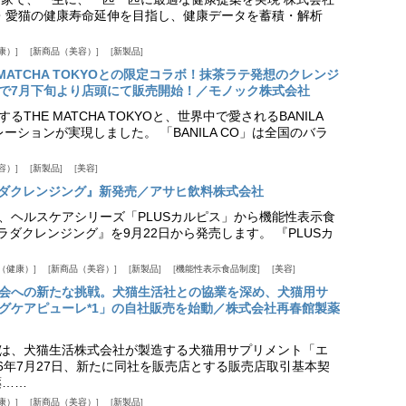
愛犬・愛猫の健康寿命延伸を目指し、健康データを蓄積・解析
康）
新商品（美容）
新製品
HE MATCHA TOKYOとの限定コラボ！抹茶ラテ発想のクレンジ
で7月下旬より店頭にて販売開始！／モノック株式会社
THE MATCHA TOKYOと、世界中で愛されるBANILA
ーションが実現しました。 「BANILA CO」は全国のバラ
容）
新製品
美容
カラダクレンジング』新発売／アサヒ飲料株式会社
、ヘルスケアシリーズ「PLUSカルピス」から機能性表示食
カラダクレンジング』を9月22日から発売します。 『PLUSカ
（健康）
新商品（美容）
新製品
機能性表示食品制度
美容
会への新たな挑戦。犬猫生活社との協業を深め、犬猫用サ
グケアピューレ*1」の自社販売を始動／株式会社再春館製薬
は、犬猫生活株式会社が製造する犬猫用サプリメント「エ
6年7月27日、新たに同社を販売店とする販売店取引基本契
薬……
康）
新商品（美容）
新製品