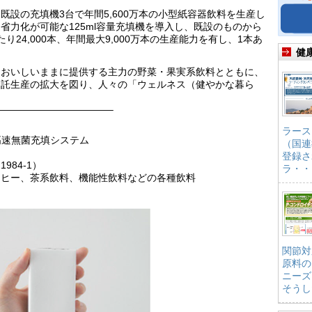
設の充填機3台で年間5,600万本の小型紙容器飲料を生産し
省力化が可能な125ml容量充填機を導入し、既設のものから
24,000本、年間最大9,000万本の生産能力を有し、1本あ
健
をおいしいままに提供する主力の野菜・果実系飲料とともに、
受託生産の拡大を図り、人々の「ウェルネス（健やかな暮ら
———————————–
ラース
 高速無菌充填システム
（国連
登録さ
84-1）
ラ・・
ーヒー、茶系飲料、機能性飲料などの各種飲料
関節対
原料の
ニーズ
そうし