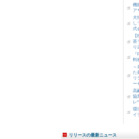
機
ア
犬
し
式
【
茶
り
『
料
～
た
リ
ー
高
協
レ
環
イ
リリースの最新ニュース