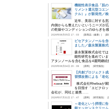
機能性表示食品「肌の
リメント還元型コエンザイム
クル）』が新発売／株
近年、美容に対する意
内側からも整えたいというニーズが広
の乾燥やコンディションのゆらぎを感
2026年08月05日 17：03
新商品（健康）
新
ピセアタンノールを含
ました／森永製菓株式
森永製菓株式会社では
能性研究を進めていま
アタンノールを含む食品を4週間継続
2026年08月04日 20：09
原料
研究報告
【共創プロジェクト成
習慣改善による「老化速
株式会社Rhelix
を目指す「エピクロッ
会社が、同社と連携……
2026年07月31日 17：47
原料
研究報告
～老化という摂理に告
能エッセンスクリーム