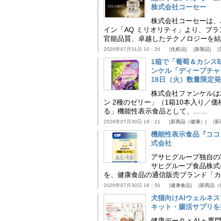
株式会社コーセー
株式会社コーセーは、
イン「AQ ミリオリティ」より、ブ
官能品質、卓越したテクノロジーを結
2026年07月31日 10：26
化粧品
新製品
1箱で「葡萄＆カシス
ンケル「ディープチャ
18日（火）数量限定
株式会社ファンケルは2
ン 2種のゼリー」（1箱10本入り／
る」機能性表示食品として、……
2026年07月30日 19：21
新商品（健康）
新
機能性表示食品『ココ
式会社
アサヒグループ独自の
サヒグループ食品株式
を、健康食品の通信販売ブランド「カ
2026年07月30日 18：50
健康食品
新商品（
犬猫向けAIウェルネ
キット・腸活サプリを提
健康データ × AI 