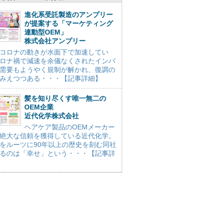
進化系受託製造のアンプリー
が提案する「マーケティング
連動型OEM」
株式会社アンプリー
コロナの動きが水面下で加速してい
ロナ禍で減速を余儀なくされたインバ
需要もようやく規制が解かれ、復調の
みえつつある・・・【記事詳細】
髪を知り尽くす唯一無二の
OEM企業
近代化学株式会社
ヘアケア製品のOEMメーカー
絶大な信頼を獲得している近代化学。
をルーツに90年以上の歴史を刻む同社
るのは「幸せ」という・・・【記事詳