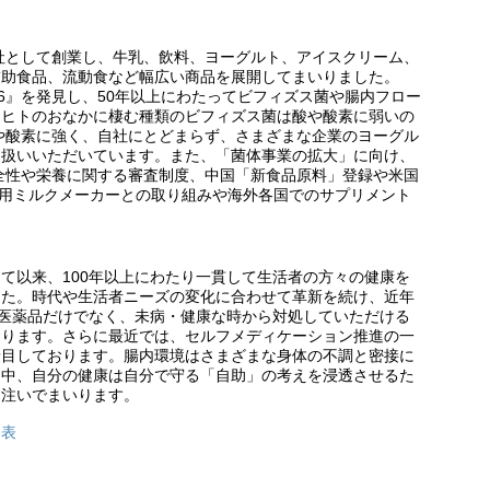
会社として創業し、牛乳、飲料、ヨーグルト、アイスクリーム、
補助食品、流動食など幅広い商品を展開してまいりました。
536』を発見し、50年以上にわたってビフィズス菌や腸内フロー
にヒトのおなかに棲む種類のビフィズス菌は酸や酸素に弱いの
酸や酸素に強く、自社にとどまらず、さまざまな企業のヨーグル
り扱いいただいています。また、「菌体事業の拡大」に向け、
安全性や栄養に関する審査制度、中国「新食品原料」登録や米国
児用ミルクメーカーとの取り組みや海外各国でのサプリメント
業して以来、100年以上にわたり一貫して生活者の方々の健康を
した。時代や生活者ニーズの変化に合わせて革新を続け、近年
医薬品だけでなく、未病・健康な時から対処していただける
おります。さらに最近では、セルフメディケーション推進の一
着目しております。腸内環境はさまざまな身体の不調と密接に
る中、自分の健康は自分で守る「自助」の考えを浸透させるた
を注いでまいります。
発表