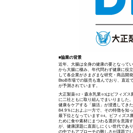
■協業の背景
近年、大腸は全身の健康の要となって
から大腸に棲み、年代問わず健康に役
して各企業がさまざまな研究・商品開
BtoB市場での販売も進んでおり、直
が予測されています。
大正製薬
・森永乳業
はビフィズス
※2
※3
に二社ともに取り組んでまいりました
健康をケアする「腸活」が浸透してきた
84.9％におよぶ一方で、その特徴を知っ
最下位となっています
。ビフィズス
※4
ために食や素材にまつわる選択を意識す
が、健康課題に直面しにくい世代であ
の中でもアプローチの難しさが課題で