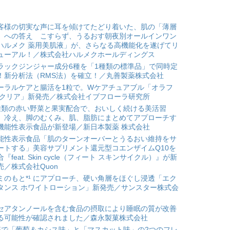
客様の切実な声に耳を傾けてたどり着いた、肌の「薄層
」への答え こすらず、うるおす朝夜別オールインワン
ハルメク 薬用美肌液」が、さらなる高機能化を遂げてリ
ューアル！／株式会社ハルメクホールディングス
ラックジンジャー成分6種を「1種類の標準品」で同時定
！新分析法（RMS法）を確立！／丸善製薬株式会社
ーラルケアと腸活を1粒で。Wケアチュアブル「オラフ
 クリア」新発売／株式会社イブフローラ研究所
種類の赤い野菜と果実配合で、おいしく続ける美活習
。冷え、脚のむくみ、肌、脂肪にまとめてアプローチす
機能性表示食品が新登場／新日本製薬 株式会社
能性表示食品「肌のターンオーバーとうるおい維持をサ
ートする」美容サプリメント還元型コエンザイムQ10を
合『feat. Skin cycle（フィート スキンサイクル）』が新
売／株式会社Quon
ミのもと*¹ にアプローチ、硬い角層をほぐし浸透「エク
タンス ホワイトローション」新発売／サンスター株式会
セアタンノールを含む食品の摂取により睡眠の質が改善
る可能性が確認されました／森永製菓株式会社
箱で「葡萄＆カシス味」と「マスカット味」の2つのフレ