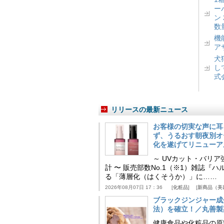
ー
ン
数
機
ア
犬
し
式
リリースの最新ニュース
お客様の切実な声に耳
ず、うるおす朝夜別オ
化を遂げてリニューア
～ UVカット・バリ
計 〜 販売部数No.1（※1）雑誌
る「薄層化（はくそうか）」に……
2026年08月07日 17：36
化粧品
新商品（美
ブラックジンジャー成
法）を確立！／丸善製
健康食品や化粧品の原