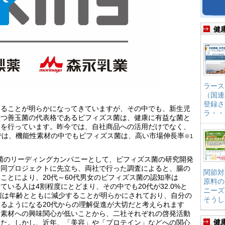
健
ラース
（国連
登録さ
いることが明らかになってきていますが、その中でも、新生児
ラ・・
立つ善玉菌の代表格であるビフィズス菌は、健康に有益な菌と
発を行っています。昨今では、自社商品への活用だけでなく、
近では、機能性素材の中でもビフィズス菌は、高い市場伸長率
※1
菌のリーディングカンパニーとして、ビフィズス菌の研究開発
。同プロジェクトに先立ち、両社で行った調査によると、腸の
関節対
ことにより、20代～60代男女のビフィズス菌の認知率は
原料の
ている人は4割程度にとどまり、その中でも20代が32.0%と
ニーズ
菌は年齢とともに減少することが明らかにされており、自分の
そうし
るようになる20代からの理解促進が大切だと考えられます
り素材への興味関心が低いことから、二社それぞれの啓発活動
健
した。しかし、近年、「美容」や「プロテイン」などへの関心