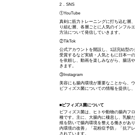
2．SNS
①YouTube
真剣に筋力トレーニングに打ち込む層
り組む層、各層ごとに人気のインフル
方法について発信していきます。
②TikTok
公式アカウントを開設し、1話完結型のショート
受賞するなど実績・人気ともに日本一
を依頼し、動画を楽しみながら、腸活
きます。
③Instagram
美容にも腸内環境が重要なことから、
ビフィズス菌についての情報を提供し、花
■ビフィズス菌について
ビフィズス菌は、ヒトや動物の腸内フ
種です。主に、大腸内に棲息し、乳酸
殖を防いで腸内環境を整える働きがあ
内環境の改善」「花粉症予防」「抗ア
されています。