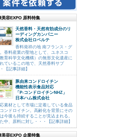
康美容EXPO 原料特集
天然香料・天然有効成分のリ
ーディングカンパニー
株式会社ロベルテ
香料発祥の地 南フランス・グ
。香料産業の聖地として、ユネスコ
教育科学文化機構）の無形文化遺産に
れているこの地で、天然香料サプ
・【記事詳細】
豚由来コンドロイチン
機能性表示食品対応
「P-コンドロイチンNHZ」
日本ハム株式会社
応素材として市場に定着している食品
コンドロイチン。高齢化を背景にその
は今後も持続することが見込まれる。
た中、原料に対し・・・【記事詳細】
康美容EXPO 企業特集