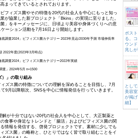
が高まってきているとされております。
ビフィズス菌やその特徴を20代の社会人を中心にもっと知っ
業が協業した新プロジェクト「Bkins」の実現に至りました。
ス菌」をキーメッセージに、日頃より美容や身体づくりへの意
ニケーション活動を7月16日より開始します。
ポスト
る。コ
調査2024」ビフィズス菌カテゴリー 2023年見込/2030年予測 市場伸長率
ウンド
兆しが
2022年度(2023年3月時点)
底調査2024」ビフィズス菌カテゴリー2022年実績
2024年5月 n=1500
ンズ）」の取り組み
フィズス菌の特徴についての理解を深めることを目指し、7月
として
して9月以降順次、SNSを中心に情報発信を行っていきます。
美容室
が掲げ
細】
の理解が十分ではない20代の社会人を中心として、大正製薬と
々の食事や身近なトレンドと「腸活」およびビフィズス菌の関
する情報を発信する、啓発プロジェクトです。素材に少しでも
フィズス菌」の略称と、ひとりではなく皆で取り組むことをイ
」と名付けました。