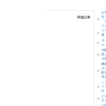
お
化
関連記事
「
ニ
ブ
量
オ
ル
4
慣
る
機
ポ
配
発
シ
イ
社
ピ
す
1