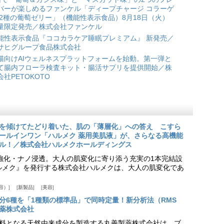
バーが楽しめるファンケル「ディープチャージ コラーゲ
 2種の葡萄ゼリー」（機能性表示食品）8月18日（火）
量限定発売／株式会社ファンケル
能性表示食品『ココカラケア睡眠プレミアム』 新発売／
サヒグループ食品株式会社
猫向けAIウェルネスプラットフォームを始動。第一弾と
て腸内フローラ検査キット・腸活サプリを提供開始／株
会社PETOKOTO
を傾けてたどり着いた、肌の「薄層化」への答え こすら
ールインワン「ハルメク 薬用美肌液」が、さらなる高機能
ル！／株式会社ハルメクホールディングス
ア強化・ナノ浸透。大人の肌変化に寄り添う充実の1本完結設
『ハルメク』を発行する株式会社ハルメクは、大人の肌変化であ
容）
新製品
美容
分6種を「1種類の標準品」で同時定量！新分析法（RMS
薬株式会社
料となる天然由来成分を製造する丸善製薬株式会社は、ブ