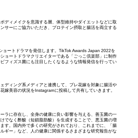
、ボディメイクを意識する層、体型維持やダイエットなどに取
エンサーにご協力いただき、プロテイン摂取と腸活を両立する
ドラマを発信します。TikTok Awards Japan 2022を
のショートドラマクリエイターである「ごっこ倶楽部」に制作
やビフィズス菌にも注目したくなるような情報発信を行ってい
ウェディング系メディアと連携して、プレ花嫁を対象に腸活や
嫁美容の状況をInstagramに投稿して共有していきます。
ローラに存在し、全身の健康に良い影響を与える、善玉菌の一
だけでなく酢酸（短鎖脂肪酸）を生成することで、悪玉菌の増
ります。国内外で多くの研究がされており、これまでに、「腸
レルギー」など、人の健康に関係するさまざまな研究報告がな