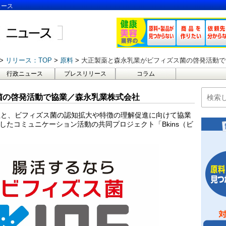
ュース
リリース：TOP
原料
大正製薬と森永乳業がビフィズス菌の啓発活動で
行政ニュース
プレスリリース
コラム
菌の啓発活動で協業／森永乳業株式会社
社と、ビフィズス菌の認知拡大や特徴の理解促進に向けて協業
としたコミュニケーション活動の共同プロジェクト「Bkins（ビ