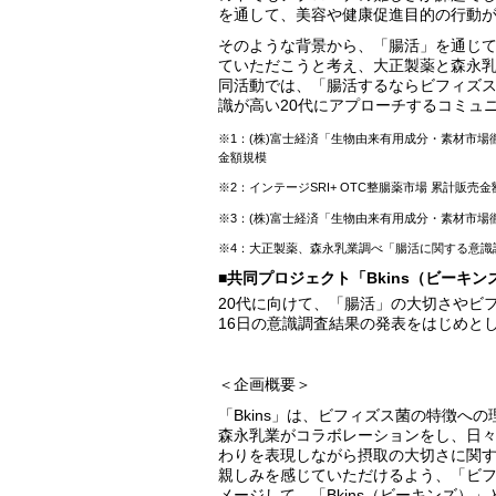
を通して、美容や健康促進目的の行動
そのような背景から、「腸活」を通じて
ていただこうと考え、大正製薬と森永乳
同活動では、「腸活するならビフィズ
識が高い20代にアプローチするコミュ
※1：(株)富士経済「生物由来有用成分・素材市場徹底
金額規模
※2：インテージSRI+ OTC整腸薬市場 累計販売金額 
※3：(株)富士経済「生物由来有用成分・素材市場徹
※4：大正製薬、森永乳業調べ「腸活に関する意識調査」
■共同プロジェクト「Bkins（ビーキ
20代に向けて、「腸活」の大切さやビ
16日の意識調査結果の発表をはじめと
＜企画概要＞
「Bkins」は、ビフィズス菌の特徴へ
森永乳業がコラボレーションをし、日
わりを表現しながら摂取の大切さに関
親しみを感じていただけるよう、「ビ
メージして、「Bkins（ビーキンズ）