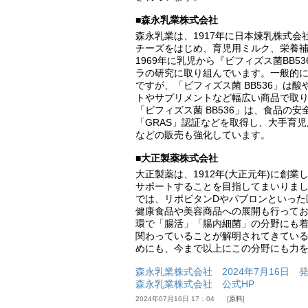
■森永乳業株式会社
森永乳業は、1917年に日本煉乳株式
チーズをはじめ、育児用ミルク、栄養
1969年に乳児から『ビフィズス菌BB
ラの研究に取り組んでいます。一般的
ですが、「ビフィズス菌 BB536」は
トやサプリメントなど幅広い商品で取
「ビフィズス菌 BB536」は、食品の
「GRAS」認証などを取得し、大手育
などの販売も強化しています。
■大正製薬株式会社
大正製薬は、1912年(大正元年)に創
サポートすることを目指してまいりま
では、リポビタンDやパブロンといった
健康食品や美容商品への展開も行って
環で「腸活」「腸内細菌」の分野にも
関わっていることが解明されてきてい
めにも、今まで以上にこの分野にも力
森永乳業株式会社 2024年7月16日 
森永乳業株式会社 公式HP
2024年07月16日 17：04
原料