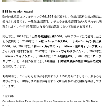
BSB Innovation Award
欧州の化粧品コンサルティング会社BSB社が選考し、化粧品原料と最終製品に
授与される賞です。一般化粧品部門、ナチュラル化粧品部門がありそれぞれ表
彰されます。今年で24回目となる化粧品業界において歴史ある賞です。
同社では、2019年に「
山梨モモ葉抽出液BG30
」が同アワードにて受賞したこ
とを皮切りに、2020年に「
レモンバームエキスRA
」「
シルバーバイン抽出液
BG30
」が、2021年に「
和ism＜ガイヨウ＞
」「
和ism＜瀬戸内オリーブ葉＞
」
がそれぞれ2部門で受賞、2022年に「
和ism＜ワイルドタイム＞
」、2023年に
「
和ism＜ユキノシタ＞
」、2024年に「
コメ発酵液PD
」、2025年に「
ロータ
スリフト
」と、今回の受賞により
8年連続
、
日本企業最多の累計10品目の受賞
を達成しています。
丸善製薬は、これからも化粧品を使用する人々の気持ちによりそい、肌も心も
健やかに導く、機能と情緒的価値を有する化粧品原料の研究開発を継続してま
いります。
＊論文情報
Ganoderma lucidum Extract Improves Chronic Stress-Induced Impairment in Skin Barrier