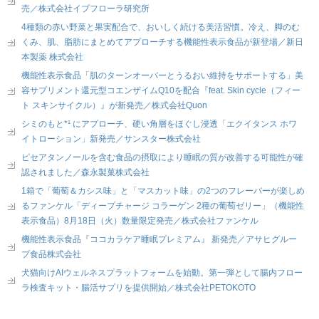
売／株式会社イブフローラ研究所
4種類の赤い野菜と果実配合で、おいしく続ける美活習慣。冷え、脚のむ
くみ、肌、脂肪にまとめてアプローチする機能性表示食品が新登場／新日
本製薬 株式会社
機能性表示食品「肌のターンオーバーとうるおい維持をサポートする」美
容サプリメント還元型コエンザイムQ10を配合『feat. Skin cycle（フィー
ト スキンサイクル）』が新発売／株式会社Quon
シミのもと*¹ にアプローチ、硬い角層をほぐし浸透「エクイタンス ホワ
イトローション」新発売／サンスター株式会社
ピセアタンノールを含む食品の摂取により睡眠の質が改善する可能性が確
認されました／森永製菓株式会社
1箱で「葡萄＆カシス味」と「マスカット味」の2つのフレーバーが楽しめ
るファンケル「ディープチャージ コラーゲン 2種の葡萄ゼリー」（機能性
表示食品）8月18日（火）数量限定発売／株式会社ファンケル
機能性表示食品『ココカラケア睡眠プレミアム』 新発売／アサヒグルー
プ食品株式会社
犬猫向けAIウェルネスプラットフォームを始動。第一弾として腸内フロー
ラ検査キット・腸活サプリを提供開始／株式会社PETOKOTO