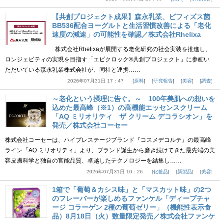
【共創プロジェクト成果】森永乳業、ビフィズス菌
BB536配合ヨーグルトと生活習慣改善による「老化
速度の減速」の可能性を確認／株式会社Rhelixa
株式会社Rhelixaが展開する老化研究の社会実装を推進し、
ロンジェビティの実現を目指す「エピクロック®共創プロジェクト」に参画い
ただいている森永乳業株式会社が、同社と連携……
2026年07月31日 17：47
原料
研究報告
美容
調査
～老化という摂理に告ぐ。～ 100年美肌への想いを
込めた最高峰（※1）の高機能エッセンスクリーム
「AQ ミリオリティ ザ クリーム デコラシオン」を
発売／株式会社コーセー
株式会社コーセーは、ハイプレステージブランド『コスメデコルテ』の最高峰
ライン「AQ ミリオリティ」より、ブランド誕生から磨き続けてきた最先端の美
容皮膚科学と独自の官能品質、卓越したテクノロジーを結集し……
2026年07月31日 10：26
化粧品
新製品
美容
1箱で「葡萄＆カシス味」と「マスカット味」の2つ
のフレーバーが楽しめるファンケル「ディープチャ
ージ コラーゲン 2種の葡萄ゼリー」（機能性表示食
品）8月18日（火）数量限定発売／株式会社ファンケ