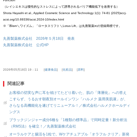
Function
（レイシエキスは慢性的なストレスによって誘導されるバリア機能低下を改善する）
Shota Hayashi et al., Applied Cosmetic Science and Technology 1(1): 74-81 (2025)sccj-
acst.org/10.69336/acst.2024-10/index.html
※「和ism＼ワイズム」「ロータスリフト＼Lotus Lift」は丸善製薬㈱の登録商標です。
丸善製薬株式会社 2026年５月18日 発表
丸善製薬株式会社 公式HP
2026年05月18日 19：11
健康食品
化粧品
原料
関連記事
お客様の切実な声に耳を傾けてたどり着いた、肌の「薄層化」への答え
こすらず、うるおす朝夜別オールインワン「ハルメク 薬用美肌液」が、
さらなる高機能化を遂げてリニューアル！／株式会社ハルメクホールディ
ングス
ブラックジンジャー成分6種を「1種類の標準品」で同時定量！新分析法
（RMS法）を確立！／丸善製薬株式会社
オーラルケアと腸活を1粒で。Wケアチュアブル「オラフル クリア」新発