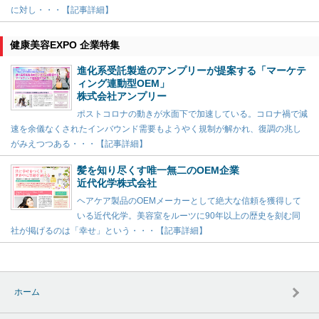
に対し・・・【記事詳細】
健康美容EXPO 企業特集
進化系受託製造のアンプリーが提案する「マーケテ
ィング連動型OEM」
株式会社アンプリー
ポストコロナの動きが水面下で加速している。コロナ禍で減
速を余儀なくされたインバウンド需要もようやく規制が解かれ、復調の兆し
がみえつつある・・・【記事詳細】
髪を知り尽くす唯一無二のOEM企業
近代化学株式会社
ヘアケア製品のOEMメーカーとして絶大な信頼を獲得して
いる近代化学。美容室をルーツに90年以上の歴史を刻む同
社が掲げるのは「幸せ」という・・・【記事詳細】
ホーム