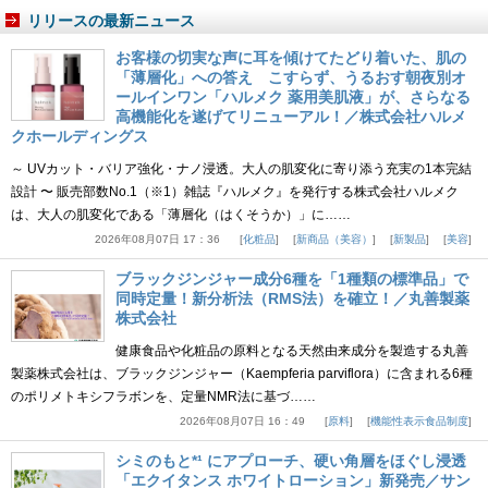
リリースの最新ニュース
お客様の切実な声に耳を傾けてたどり着いた、肌の
「薄層化」への答え こすらず、うるおす朝夜別オ
ールインワン「ハルメク 薬用美肌液」が、さらなる
高機能化を遂げてリニューアル！／株式会社ハルメ
クホールディングス
～ UVカット・バリア強化・ナノ浸透。大人の肌変化に寄り添う充実の1本完結
設計 〜 販売部数No.1（※1）雑誌『ハルメク』を発行する株式会社ハルメク
は、大人の肌変化である「薄層化（はくそうか）」に……
2026年08月07日 17：36
化粧品
新商品（美容）
新製品
美容
ブラックジンジャー成分6種を「1種類の標準品」で
同時定量！新分析法（RMS法）を確立！／丸善製薬
株式会社
健康食品や化粧品の原料となる天然由来成分を製造する丸善
製薬株式会社は、ブラックジンジャー（Kaempferia parviflora）に含まれる6種
のポリメトキシフラボンを、定量NMR法に基づ……
2026年08月07日 16：49
原料
機能性表示食品制度
シミのもと*¹ にアプローチ、硬い角層をほぐし浸透
「エクイタンス ホワイトローション」新発売／サン