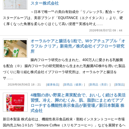
スター株式会社
～日本で唯一*² の美白有効成分「リノレックS」配合～ サン
スターグループは、美容ブランド「EQUITANCE（エクイタンス）」より、硬
く厚くなった角層を柔らかくほぐして高い浸透*³ 実感を叶え……
2026年08月07日 09：44
オーラルケアと腸活を1粒で。Wケアチュアブル「オ
ラフル クリア」新発売／株式会社イブフローラ研究
所
腸内フローラ研究から生まれた、400万人に愛される乳酸菌
を配合（※） 腸内フローラの研究開発から生まれた乳酸菌AD株®を用いた製品
づくりに取り組む株式会社イブフローラ研究所は、オーラルケアと腸活を
サ……
2026年08月06日 18：21
健康食品
新商品（健康）
新商品（美容）
新製品
4種類の赤い野菜と果実配合で、おいしく続ける美活
習慣。冷え、脚のむくみ、肌、脂肪にまとめてアプ
ローチする機能性表示食品が新登場／新日本製薬 株
式会社
新日本製薬 株式会社は、機能性表示食品粉末・顆粒インスタントコーヒー市場
国内売上No.1※1の「Slimore Coffee（スリモアコーヒー）」などを展開するヘ