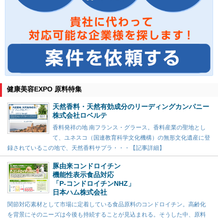
健康美容EXPO 原料特集
天然香料・天然有効成分のリーディングカンパニー
株式会社ロベルテ
香料発祥の地 南フランス・グラース。香料産業の聖地とし
て、ユネスコ（国連教育科学文化機構）の無形文化遺産に登
録されているこの地で、天然香料サプラ・・・【記事詳細】
豚由来コンドロイチン
機能性表示食品対応
「P-コンドロイチンNHZ」
日本ハム株式会社
関節対応素材として市場に定着している食品原料のコンドロイチン。高齢化
を背景にそのニーズは今後も持続することが見込まれる。そうした中、原料