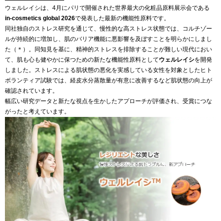
ウェルレイシは、4月にパリで開催された世界最大の化粧品原料展示会である
in-cosmetics global 2026
で発表した最新の機能性原料です。
同社独自のストレス研究を通じて、慢性的な高ストレス状態では、コルチゾー
ルが持続的に増加し、肌のバリア機能に悪影響を及ぼすことを明らかにしまし
た（＊）。同知見を基に、精神的ストレスを排除することが難しい現代におい
て、肌も心も健やかに保つための新たな機能性原料として
ウェルレイシ
を開発
しました。ストレスによる肌状態の悪化を実感している女性を対象としたヒト
ボランティア試験では、経皮水分蒸散量が有意に改善するなど肌状態の向上が
確認されています。
幅広い研究データと新たな視点を生かしたアプローチが評価され、受賞につな
がったと考えています。