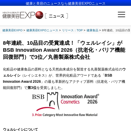
健康と美容のニュースなら健康美容EXPOニュース
健康美容EXPO
健康美容EXPOニュース
リリース：TOP
健康食品
8年連続、10品目の受賞
8年連続、10品目の受賞達成！「ウェルレイシ」が
BSB Innovation Award 2026（抗老化・バリア機能
回復部門）で3位／丸善製薬株式会社
化粧品や健康食品の原料となる天然由来成分を製造する丸善製薬株式会社の
ウ
ェルレイシ
（レイシエキス）が、世界的化粧品アワードである「
BSB
Innovation Award 2026
」の最も革新的なアクティブ原料（抗老化・バリア機
能回復部門）で
第3位
を受賞しました。
ウェルレイシについて