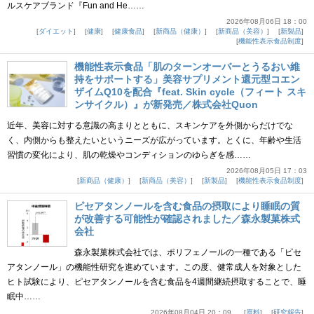
ルスケアブランド『Fun and He……
2026年08月06日 18：00
ダイエット
健康
健康食品
新商品（健康）
新商品（美容）
新製品
機能性表示食品制度
機能性表示食品「肌のターンオーバーとうるおい維
持をサポートする」美容サプリメント還元型コエン
ザイムQ10を配合『feat. Skin cycle（フィート スキ
ンサイクル）』が新発売／株式会社Quon
近年、美容に対する意識の高まりとともに、スキンケアを外側からだけでな
く、内側からも整えたいというニーズが広がっています。とくに、年齢や生活
習慣の変化により、肌の乾燥やコンディションのゆらぎを感……
2026年08月05日 17：03
新商品（健康）
新商品（美容）
新製品
機能性表示食品制度
ピセアタンノールを含む食品の摂取により睡眠の質
が改善する可能性が確認されました／森永製菓株式
会社
森永製菓株式会社では、ポリフェノールの一種である「ピセ
アタンノール」の機能性研究を進めています。この度、健常成人を対象とした
ヒト試験により、ピセアタンノールを含む食品を4週間継続摂取することで、睡
眠中……
2026年08月04日 20：09
原料
研究報告