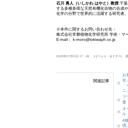
石川 勇人（いしかわ はやと）教授
千葉
する多種多様な天然有機化合物の合成
化学の分野で世界的に活躍する研究者
※本件に関するお問い合わせ先：
株式会社常磐植物化学研究所 学術・
E-mail： k-moro@tokiwaph.co.jp
2026年07月01日 17：48
イベント・セミナー
お
化
関連記事
「
ニ
ブ
量
オ
ル
4
慣