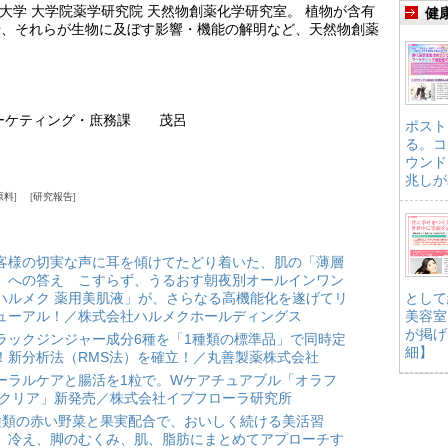
大学 大学院薬学研究院 天然物創薬化学研究室。 植物が含有
健
や、それらが生物に及ぼす影響・機能の解明など、天然物創薬
。
マーケティング・庶務課 茂呂
ポスト
る。コ
ウンド
兆しが
原料
研究報告
客様の切実な声に耳を傾けてたどり着いた、肌の「薄層
」への答え こすらず、うるおす朝夜別オールインワン
ハルメク 薬用美肌液」が、さらなる高機能化を遂げてリ
として
ューアル！／株式会社ハルメクホールディングス
美容室
が掲げ
ラックジンジャー成分6種を「1種類の標準品」で同時定
細】
！新分析法（RMS法）を確立！／丸善製薬株式会社
ーラルケアと腸活を1粒で。Wケアチュアブル「オラフ
 クリア」新発売／株式会社イブフローラ研究所
種類の赤い野菜と果実配合で、おいしく続ける美活習
。冷え、脚のむくみ、肌、脂肪にまとめてアプローチす