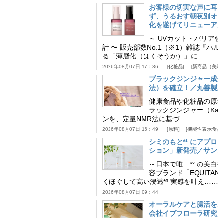
お客様の切実な声に耳
ず、うるおす朝夜別オ
化を遂げてリニューア
～ UVカット・バリ
計 〜 販売部数No.1（※1）雑誌
る「薄層化（はくそうか）」に……
2026年08月07日 17：36
化粧品
新商品（美
ブラックジンジャー成
法）を確立！／丸善製
健康食品や化粧品の原
ラックジンジャー（Kaem
ンを、定量NMR法に基づ……
2026年08月07日 16：49
原料
機能性表示食
シミのもと*¹ にア
ション」新発売／サン
～日本で唯一*² の
容ブランド「EQUIT
くほぐして高い浸透*³ 実感を叶え……
2026年08月07日 09：44
オーラルケアと腸活を
会社イブフローラ研究