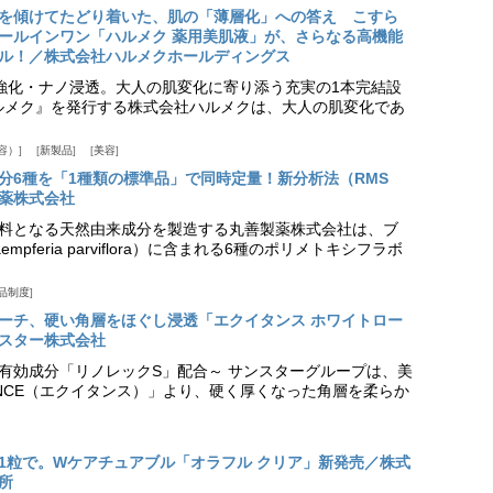
を傾けてたどり着いた、肌の「薄層化」への答え こすら
ールインワン「ハルメク 薬用美肌液」が、さらなる高機能
ル！／株式会社ハルメクホールディングス
ア強化・ナノ浸透。大人の肌変化に寄り添う充実の1本完結設
『ハルメク』を発行する株式会社ハルメクは、大人の肌変化であ
容）
新製品
美容
分6種を「1種類の標準品」で同時定量！新分析法（RMS
薬株式会社
料となる天然由来成分を製造する丸善製薬株式会社は、ブ
pferia parviflora）に含まれる6種のポリメトキシフラボ
品制度
プローチ、硬い角層をほぐし浸透「エクイタンス ホワイトロー
スター株式会社
美白有効成分「リノレックS」配合～ サンスターグループは、美
ANCE（エクイタンス）」より、硬く厚くなった角層を柔らか
1粒で。Wケアチュアブル「オラフル クリア」新発売／株式
所