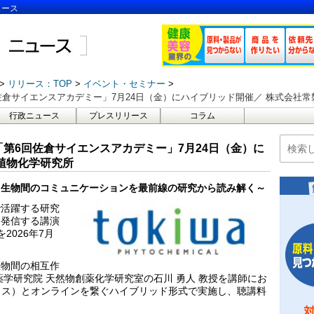
ュース
リリース：TOP
イベント・セミナー
倉サイエンスアカデミー」7月24日（金）にハイブリッド開催／ 株式会社
行政ニュース
プレスリリース
コラム
第6回佐倉サイエンスアカデミー」7月24日（金）に
植物化学研究所
、生物間のコミュニケーションを最前線の研究から読み解く～
で活躍する研究
を発信する講演
2026年7月
生物間の相互作
学研究院 天然物創薬化学研究室の石川 勇人 教授を講師にお
テラス）とオンラインを繋ぐハイブリッド形式で実施し、聴講料