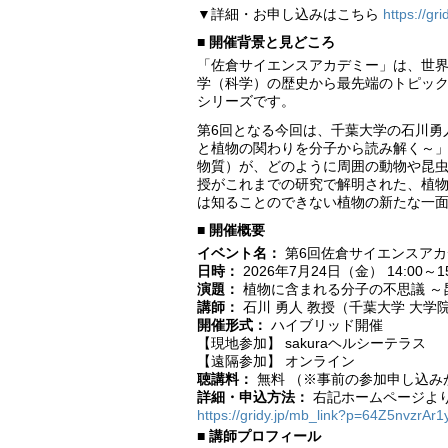
▼詳細・お申し込みはこちら
https://g
■ 開催背景と見どころ
「佐倉サイエンスアカデミー」は、世
学（科学）の歴史から最先端のトピッ
シリーズです。
第6回となる今回は、千葉大学の石川勇
と植物の関わりを分子から読み解く～
物質）が、どのように周囲の動物や昆
授がこれまでの研究で解明された、植
は知ることのできない植物の新たな一
■ 開催概要
イベント名：
第6回佐倉サイエンスアカ
日時：
2026年7月24日（金） 14:00～15
演題：
植物に含まれる分子の不思議 ～
講師：
石川 勇人 教授（千葉大学 大学
開催形式：
ハイブリッド開催
【現地参加】 sakuraヘルシーテラス
【遠隔参加】 オンライン
聴講料：
無料 （※事前の参加申し込み
詳細・申込方法：
右記ホームページより
https://gridy.jp/mb_link?p=64Z5nvzrAr
■ 講師プロフィール