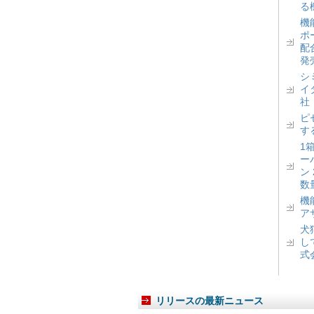
る
機
ポ
配
発
シ
イ
社
ピ
す
1
ー
ン
数
機
ア
犬
し
式
リリースの最新ニュース