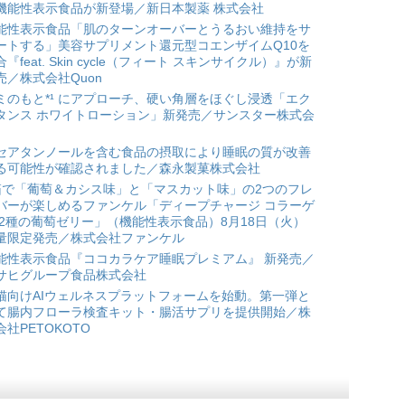
機能性表示食品が新登場／新日本製薬 株式会社
能性表示食品「肌のターンオーバーとうるおい維持をサ
ートする」美容サプリメント還元型コエンザイムQ10を
合『feat. Skin cycle（フィート スキンサイクル）』が新
売／株式会社Quon
ミのもと*¹ にアプローチ、硬い角層をほぐし浸透「エク
タンス ホワイトローション」新発売／サンスター株式会
セアタンノールを含む食品の摂取により睡眠の質が改善
る可能性が確認されました／森永製菓株式会社
箱で「葡萄＆カシス味」と「マスカット味」の2つのフレ
バーが楽しめるファンケル「ディープチャージ コラーゲ
 2種の葡萄ゼリー」（機能性表示食品）8月18日（火）
量限定発売／株式会社ファンケル
能性表示食品『ココカラケア睡眠プレミアム』 新発売／
サヒグループ食品株式会社
猫向けAIウェルネスプラットフォームを始動。第一弾と
て腸内フローラ検査キット・腸活サプリを提供開始／株
会社PETOKOTO