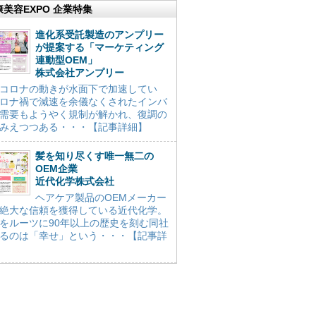
康美容EXPO 企業特集
進化系受託製造のアンプリー
が提案する「マーケティング
連動型OEM」
株式会社アンプリー
コロナの動きが水面下で加速してい
ロナ禍で減速を余儀なくされたインバ
需要もようやく規制が解かれ、復調の
みえつつある・・・【記事詳細】
髪を知り尽くす唯一無二の
OEM企業
近代化学株式会社
ヘアケア製品のOEMメーカー
絶大な信頼を獲得している近代化学。
をルーツに90年以上の歴史を刻む同社
るのは「幸せ」という・・・【記事詳