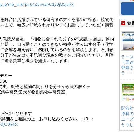
ridy.jp/mb_link?p=64Z5nvzrAr1y9jG3jvRx
界を舞台に活躍されている研究者の方々を講師に招き、植物化
健
クスまで、幅広い領域をわかりやすくお話ししていただく講義
人教授が登壇。 「植物に含まれる分子の不思議 ～昆虫、動物
」と題し、自ら動くことのできない植物が生み出す分子（化学
虫に影響を与え合い、機能しているのかを解説します。石川教
物分子が生み出す不思議な現象の数々をご紹介いただき、普段
ラース
面に迫る貴重な機会を提供いたします。
（国連
登録さ
ラ・・
デミー
:30
昆虫、動物と植物の関わりを分子から読み解く～
院薬学研究院 天然物創薬化学研究室）
関節対
が必須となります）
原料の
詳細をご確認の上、お申し込みください。 URL：
ニーズ
1y9jG3jvRx
そうし