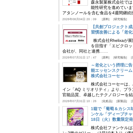
森永製菓株式会社では
能性研究を進めていま
アタンノールを含む食品を4週間継続
2026年08月04日 20：09
原料
研究報告
【共創プロジェクト成
習慣改善による「老化速
株式会社Rhelix
を目指す「エピクロッ
会社が、同社と連携……
2026年07月31日 17：47
原料
研究報告
～老化という摂理に告
能エッセンスクリーム
株式会社コーセー
株式会社コーセーは、
イン「AQ ミリオリティ」より、ブ
官能品質、卓越したテクノロジーを結
2026年07月31日 10：26
化粧品
新製品
1箱で「葡萄＆カシス
ンケル「ディープチャ
18日（火）数量限定
株式会社ファンケルは2