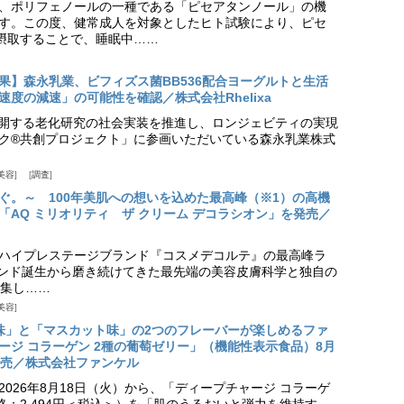
、ポリフェノールの一種である「ピセアタンノール」の機
す。この度、健常成人を対象としたヒト試験により、ピセ
摂取することで、睡眠中……
果】森永乳業、ビフィズス菌BB536配合ヨーグルトと生活
度の減速」の可能性を確認／株式会社Rhelixa
aが展開する老化研究の社会実装を推進し、ロンジェビティの実現
ク®共創プロジェクト」に参画いただいている森永乳業株式
美容
調査
ぐ。～ 100年美肌への想いを込めた最高峰（※1）の高機
「AQ ミリオリティ ザ クリーム デコラシオン」を発売／
ハイプレステージブランド『コスメデコルテ』の最高峰ラ
ランド誕生から磨き続けてきた最先端の美容皮膚科学と独自の
集し……
美容
味」と「マスカット味」の2つのフレーバーが楽しめるファ
ージ コラーゲン 2種の葡萄ゼリー」（機能性表示食品）8月
発売／株式会社ファンケル
026年8月18日（火）から、「ディープチャージ コラーゲ