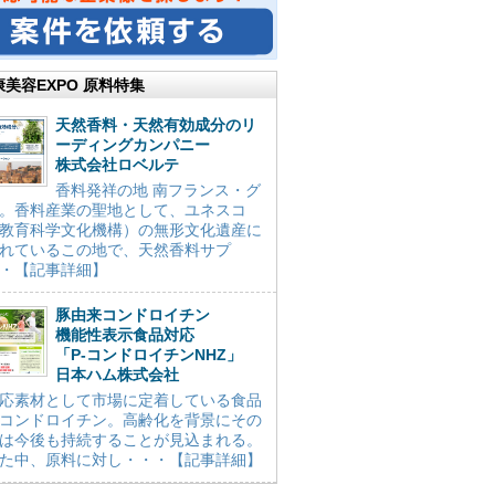
康美容EXPO 原料特集
天然香料・天然有効成分のリ
ーディングカンパニー
株式会社ロベルテ
香料発祥の地 南フランス・グ
。香料産業の聖地として、ユネスコ
教育科学文化機構）の無形文化遺産に
れているこの地で、天然香料サプ
・【記事詳細】
豚由来コンドロイチン
機能性表示食品対応
「P-コンドロイチンNHZ」
日本ハム株式会社
応素材として市場に定着している食品
コンドロイチン。高齢化を背景にその
は今後も持続することが見込まれる。
た中、原料に対し・・・【記事詳細】