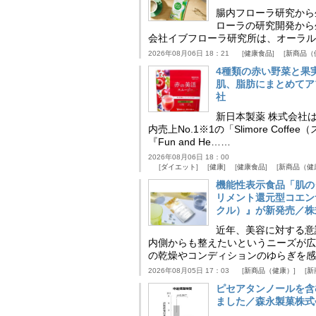
腸内フローラ研究から
ローラの研究開発から
会社イブフローラ研究所は、オーラル
2026年08月06日 18：21
健康食品
新商品（
4種類の赤い野菜と果
肌、脂肪にまとめてア
社
新日本製薬 株式会社
内売上No.1※1の「Slimore C
『Fun and He……
2026年08月06日 18：00
ダイエット
健康
健康食品
新商品（健
機能性表示食品「肌の
リメント還元型コエンザイム
クル）』が新発売／株
近年、美容に対する意
内側からも整えたいというニーズが広
の乾燥やコンディションのゆらぎを感
2026年08月05日 17：03
新商品（健康）
新
ピセアタンノールを含
ました／森永製菓株式