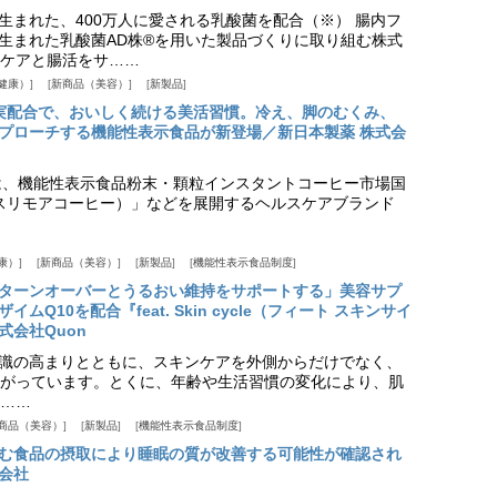
生まれた、400万人に愛される乳酸菌を配合（※） 腸内フ
生まれた乳酸菌AD株®を用いた製品づくりに取り組む株式
ケアと腸活をサ……
健康）
新商品（美容）
新製品
実配合で、おいしく続ける美活習慣。冷え、脚のむくみ、
プローチする機能性表示食品が新登場／新日本製薬 株式会
は、機能性表示食品粉末・顆粒インスタントコーヒー市場国
offee（スリモアコーヒー）」などを展開するヘルスケアブランド
康）
新商品（美容）
新製品
機能性表示食品制度
ターンオーバーとうるおい維持をサポートする」美容サプ
Q10を配合『feat. Skin cycle（フィート スキンサイ
式会社Quon
識の高まりとともに、スキンケアを外側からだけでなく、
がっています。とくに、年齢や生活習慣の変化により、肌
……
商品（美容）
新製品
機能性表示食品制度
む食品の摂取により睡眠の質が改善する可能性が確認され
会社