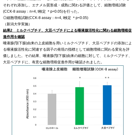
それぞれ添加し、エナメル質形成・成熟に関わる評価として、細胞増殖試験
(CCK-8 assay：n=4, t検定 ＊p<0.05)を行った。
◎細胞増殖試験(CCK-8 assay：n=4, t検定 ＊p<0.05)
（新潟大学実施）
結果2 ミルクペプチド、大豆ペプチドによる唾液腺活性化に関わる細胞増殖促
進作用を確認
唾液腺(顎下腺)由来の上皮細胞を用いミルクペプチド、大豆ペプチドの添加によ
る唾液腺活性化に関連する因子の発現の指標として細胞増殖に関わる変化を評
価しました。その結果、唾液腺(顎下腺)由来の細胞に対して、ミルクペプチド、
大豆ペプチドに、有意な細胞増殖促進作用が確認されました。