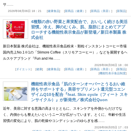
サ……
2026年08月06日 18：21
健康食品
新商品（健康）
新商品（美容）
新製品
4種類の赤い野菜と果実配合で、おいしく続ける美活
習慣。冷え、脚のむくみ、肌、脂肪にまとめてアプ
ローチする機能性表示食品が新登場／新日本製薬 株
式会社
新日本製薬 株式会社は、機能性表示食品粉末・顆粒インスタントコーヒー市場
国内売上No.1※1の「Slimore Coffee（スリモアコーヒー）」などを展開するヘ
ルスケアブランド『Fun and He……
2026年08月06日 18：00
ダイエット
健康
健康食品
新商品（健康）
新商品（美容）
新製品
機能性表示食品制度
機能性表示食品「肌のターンオーバーとうるおい維
持をサポートする」美容サプリメント還元型コエン
ザイムQ10を配合『feat. Skin cycle（フィート スキ
ンサイクル）』が新発売／株式会社Quon
近年、美容に対する意識の高まりとともに、スキンケアを外側からだけでな
く、内側からも整えたいというニーズが広がっています。とくに、年齢や生活
習慣の変化により、肌の乾燥やコンディションのゆらぎを感……
2026年08月05日 17：03