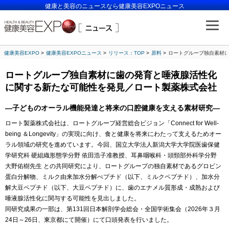
健康と美容のニュースなら健康美容EXPOニュース
健康美容EXPO
健康美容EXPOニュース
リリース：TOP
原料
ロートグループ独自素材
ロートグループ独自素材に歯の発育と唾液腺活性化
に関する新たな可能性を発見／ロート製薬株式会社
―子どものオーラル機能発達と将来の口腔健康を支える素材研究―
ロート製薬株式会社は、ロートグループ経営総合ビジョン「Connect for Well-
being ＆Longevity」の実現に向け、食と健康を将来にわたって支えるためオー
ラル領域の研究を進めています。今回、国立大学法人新潟大学大学院医歯保健
学研究科 硬組織形態学分野 依田浩子准教授、耳鼻咽喉科・頭頸部外科学分野
大野佑樹先生 との共同研究により、ロートグループの独自素材であるグロビン
蛋白分解物、ミルク由来加水分解ぺプチド（以下、ミルクペプチド）、加水分
解大豆ペプチド（以下、大豆ペプチド）に、歯のエナメル質形成・成熟および
唾液腺活性化に関与する可能性を見出しました。
同研究成果の一部は、第131回日本解剖学会総会・全国学術集会（2026年３月
24日～26日、東京都にて開催）にて口頭発表を行いました。