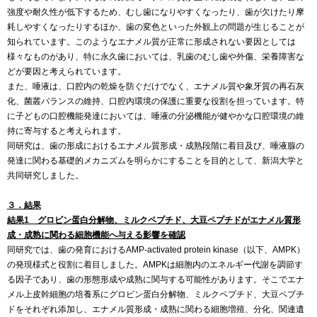
強度や耐久性が低下するため、むし歯になりやすくなったり、歯が欠けたり摩
耗しやすくなったりするほか、歯の変色といった外観上の問題が生じることが
知られています。このようなエナメル質が正常に形成されない要因としては
様々なものがあり、特に永久歯においては、乳歯のむし歯や外傷、栄養障害な
どが要因と考えられています。
また、唾液は、口腔内の乾燥を防ぐだけでなく、エナメル質や象牙質の再石灰
化、菌叢バランスの維持、口腔内環境の保護に重要な役割を担っています。特
に子どもの口腔機能発達においては、唾液の分泌機能が健やかな口腔環境の維
持に寄与すると考えられます。
同研究は、歯の形成におけるエナメル質形成・成熟段階に着目及び、唾液腺の
発達に関わる基礎的メカニズムを明らかにすることを目的として、新潟大学と
共同研究しました。
３．結果
結果1 グロビン蛋白分解物、ミルクペプチド、大豆ペプチドがエナメル質形
成・成熟に関わる細胞機能へ与える影響を確認
同研究では、歯の発育におけるAMP-activated protein kinase（以下、AMPK）
の発現様式と役割に着目しました。AMPKは細胞内のエネルギー代謝を調節す
る因子であり、歯の形態形成や成熟に関与する可能性があります。そこでエナ
メル上皮幹細胞の培養系にグロビン蛋白分解物、ミルクペプチド、大豆ペプチ
ドをそれぞれ添加し、エナメル質形成・成熟に関わる細胞増殖、分化、関連遺