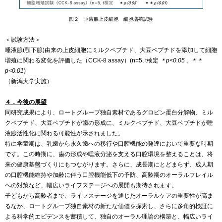
図２ 唾液腺上皮細胞 細胞増殖試験
＜試験方法＞
唾液腺(顎下腺)由来の上皮細胞にミルクペプチド、大豆ペプチドを添加して細胞
増殖に関わる変化を評価した（CCK-8 assay）(n=5, t検定
＊p<0.05，＊＊
p<0.01
)
（新潟大学実施）
４．今後の展望
同研究成果により、ロートグループ独自素材であるグロビン蛋白分解物、ミル
クペプチド、大豆ペプチドが歯の形成に、ミルクペプチド、大豆ペプチドが唾
液腺活性化に関わる可能性が示されました。
特に学童期は、乳歯から永久歯への移行や口腔機能の発達において重要な時期
です。この時期に、歯の形成や唾液分泌を支える口腔環境を整えることは、将
来の健康基盤づくりにもつながります。さらに、成長期にとどまらず、成人期
の口腔機能維持や加齢に伴う口腔機能低下の予防、高齢期のオーラルフレイル
への対策など、幅広いライフステージへの展開も期待されます。
子どもから高齢者まで、ライフステージを通じたオーラルケアの重要性が高ま
るなか、ロートグループ独自素材の新たな価値を探索し、さらに多角的検証に
よる科学的エビデンスを蓄積して、独自のオーラル理論の構築と、幅広いライ