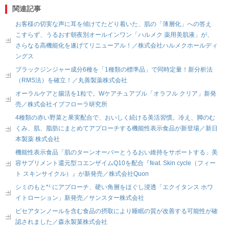
関連記事
お客様の切実な声に耳を傾けてたどり着いた、肌の「薄層化」への答え
こすらず、うるおす朝夜別オールインワン「ハルメク 薬用美肌液」が、
さらなる高機能化を遂げてリニューアル！／株式会社ハルメクホールディ
ングス
ブラックジンジャー成分6種を「1種類の標準品」で同時定量！新分析法
（RMS法）を確立！／丸善製薬株式会社
オーラルケアと腸活を1粒で。Wケアチュアブル「オラフル クリア」新発
売／株式会社イブフローラ研究所
4種類の赤い野菜と果実配合で、おいしく続ける美活習慣。冷え、脚のむ
くみ、肌、脂肪にまとめてアプローチする機能性表示食品が新登場／新日
本製薬 株式会社
機能性表示食品「肌のターンオーバーとうるおい維持をサポートする」美
容サプリメント還元型コエンザイムQ10を配合『feat. Skin cycle（フィー
ト スキンサイクル）』が新発売／株式会社Quon
シミのもと*¹ にアプローチ、硬い角層をほぐし浸透「エクイタンス ホワ
イトローション」新発売／サンスター株式会社
ピセアタンノールを含む食品の摂取により睡眠の質が改善する可能性が確
認されました／森永製菓株式会社