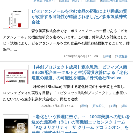
新商品（健康）
新商品（美容）
新製品
機能性表示食品制度
ピセアタンノールを含む食品の摂取により睡眠の質
が改善する可能性が確認されました／森永製菓株式
会社
森永製菓株式会社では、ポリフェノールの一種である「ピセ
アタンノール」の機能性研究を進めています。この度、健常成人を対象とした
ヒト試験により、ピセアタンノールを含む食品を4週間継続摂取することで、睡
眠中……
2026年08月04日 20：09
原料
研究報告
【共創プロジェクト成果】森永乳業、ビフィズス菌
BB536配合ヨーグルトと生活習慣改善による「老化
速度の減速」の可能性を確認／株式会社Rhelixa
株式会社Rhelixaが展開する老化研究の社会実装を推進し、
ロンジェビティの実現を目指す「エピクロック®共創プロジェクト」に参画い
ただいている森永乳業株式会社が、同社と連携……
2026年07月31日 17：47
原料
研究報告
美容
調査
～老化という摂理に告ぐ。～ 100年美肌への想いを
込めた最高峰（※1）の高機能エッセンスクリーム
「AQ ミリオリティ ザ クリーム デコラシオン」を
発売／株式会社コーセー