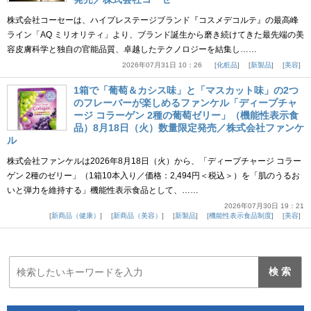
株式会社コーセーは、ハイプレステージブランド『コスメデコルテ』の最高峰
ライン「AQ ミリオリティ」より、ブランド誕生から磨き続けてきた最先端の美
容皮膚科学と独自の官能品質、卓越したテクノロジーを結集し……
2026年07月31日 10：26
化粧品
新製品
美容
1箱で「葡萄＆カシス味」と「マスカット味」の2つ
のフレーバーが楽しめるファンケル「ディープチャ
ージ コラーゲン 2種の葡萄ゼリー」（機能性表示食
品）8月18日（火）数量限定発売／株式会社ファンケ
ル
株式会社ファンケルは2026年8月18日（火）から、「ディープチャージ コラー
ゲン 2種のゼリー」（1箱10本入り／価格：2,494円＜税込＞）を「肌のうるお
いと弾力を維持する」機能性表示食品として、……
2026年07月30日 19：21
新商品（健康）
新商品（美容）
新製品
機能性表示食品制度
美容