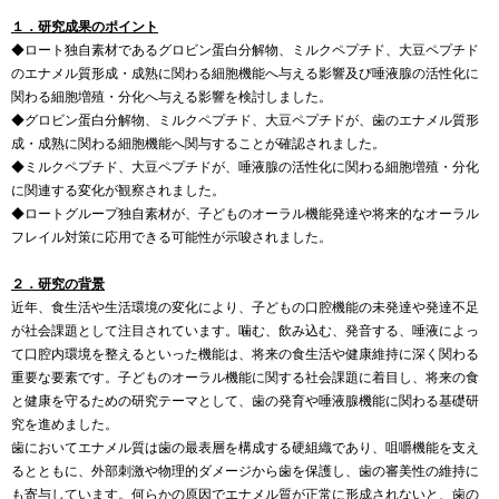
１．研究成果のポイント
◆ロート独自素材であるグロビン蛋白分解物、ミルクペプチド、大豆ペプチド
のエナメル質形成・成熟に関わる細胞機能へ与える影響及び唾液腺の活性化に
関わる細胞増殖・分化へ与える影響を検討しました。
◆グロビン蛋白分解物、ミルクペプチド、大豆ペプチドが、歯のエナメル質形
成・成熟に関わる細胞機能へ関与することが確認されました。
◆ミルクペプチド、大豆ペプチドが、唾液腺の活性化に関わる細胞増殖・分化
に関連する変化が観察されました。
◆ロートグループ独自素材が、子どものオーラル機能発達や将来的なオーラル
フレイル対策に応用できる可能性が示唆されました。
２．研究の背景
近年、食生活や生活環境の変化により、子どもの口腔機能の未発達や発達不足
が社会課題として注目されています。噛む、飲み込む、発音する、唾液によっ
て口腔内環境を整えるといった機能は、将来の食生活や健康維持に深く関わる
重要な要素です。子どものオーラル機能に関する社会課題に着目し、将来の食
と健康を守るための研究テーマとして、歯の発育や唾液腺機能に関わる基礎研
究を進めました。
歯においてエナメル質は歯の最表層を構成する硬組織であり、咀嚼機能を支え
るとともに、外部刺激や物理的ダメージから歯を保護し、歯の審美性の維持に
も寄与しています。何らかの原因でエナメル質が正常に形成されないと、歯の