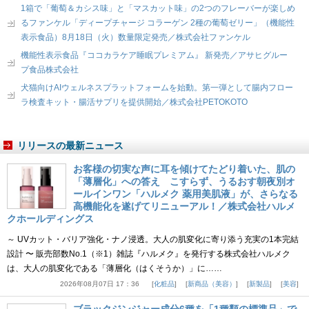
1箱で「葡萄＆カシス味」と「マスカット味」の2つのフレーバーが楽しめ
るファンケル「ディープチャージ コラーゲン 2種の葡萄ゼリー」（機能性
表示食品）8月18日（火）数量限定発売／株式会社ファンケル
機能性表示食品『ココカラケア睡眠プレミアム』 新発売／アサヒグルー
プ食品株式会社
犬猫向けAIウェルネスプラットフォームを始動。第一弾として腸内フロー
ラ検査キット・腸活サプリを提供開始／株式会社PETOKOTO
リリースの最新ニュース
お客様の切実な声に耳を傾けてたどり着いた、肌の
「薄層化」への答え こすらず、うるおす朝夜別オ
ールインワン「ハルメク 薬用美肌液」が、さらなる
高機能化を遂げてリニューアル！／株式会社ハルメ
クホールディングス
～ UVカット・バリア強化・ナノ浸透。大人の肌変化に寄り添う充実の1本完結
設計 〜 販売部数No.1（※1）雑誌『ハルメク』を発行する株式会社ハルメク
は、大人の肌変化である「薄層化（はくそうか）」に……
2026年08月07日 17：36
化粧品
新商品（美容）
新製品
美容