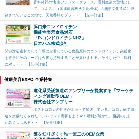
香料発祥の地 南フランス・グラース。香料産業の聖地とし
て、ユネスコ（国連教育科学文化機構）の無形文化遺産に登
録されているこの地で、天然香料サプラ・・・【記事詳細】
豚由来コンドロイチン
機能性表示食品対応
「P-コンドロイチンNHZ」
日本ハム株式会社
関節対応素材として市場に定着している食品原料のコンドロイチン。高齢化
を背景にそのニーズは今後も持続することが見込まれる。そうした中、原料
に対し・・・【記事詳細】
健康美容EXPO 企業特集
進化系受託製造のアンプリーが提案する「マーケテ
ィング連動型OEM」
株式会社アンプリー
ポストコロナの動きが水面下で加速している。コロナ禍で減
速を余儀なくされたインバウンド需要もようやく規制が解かれ、復調の兆し
がみえつつある・・・【記事詳細】
髪を知り尽くす唯一無二のOEM企業