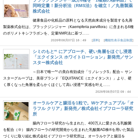
ブラックジンジャー成分6種を「1種類の標準品」で
同時定量！新分析法（RMS法）を確立！／丸善製薬
株式会社
健康食品や化粧品の原料となる天然由来成分を製造する丸善
製薬株式会社は、ブラックジンジャー（Kaempferia parviflora）に含まれる6種
のポリメトキシフラボンを、定量NMR法に基づ……
2026年08月07日 16：49
原料
機能性表示食品制度
シミのもと*¹ にアプローチ、硬い角層をほぐし浸透
「エクイタンス ホワイトローション」新発売／サン
スター株式会社
～日本で唯一*² の美白有効成分「リノレックS」配合～ サン
スターグループは、美容ブランド「EQUITANCE（エクイタンス）」より、硬
く厚くなった角層を柔らかくほぐして高い浸透*³ 実感を叶え……
2026年08月07日 09：44
オーラルケアと腸活を1粒で。Wケアチュアブル「オ
ラフル クリア」新発売／株式会社イブフローラ研究
所
腸内フローラ研究から生まれた、400万人に愛される乳酸菌
を配合（※） 腸内フローラの研究開発から生まれた乳酸菌AD株®を用いた製品
づくりに取り組む株式会社イブフローラ研究所は、オーラルケアと腸活を