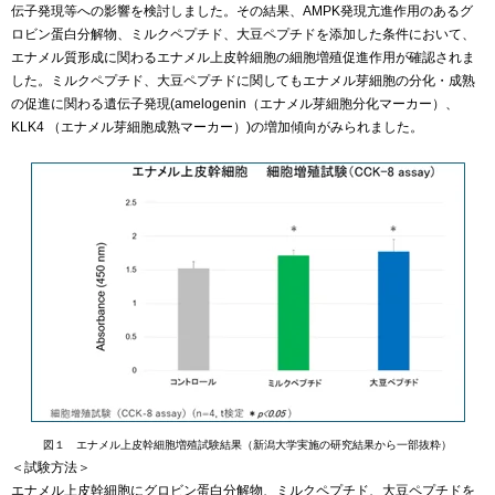
伝子発現等への影響を検討しました。その結果、AMPK発現亢進作用のあるグ
ロビン蛋白分解物、ミルクペプチド、大豆ペプチドを添加した条件において、
エナメル質形成に関わるエナメル上皮幹細胞の細胞増殖促進作用が確認されま
した。ミルクペプチド、大豆ペプチドに関してもエナメル芽細胞の分化・成熟
の促進に関わる遺伝子発現(amelogenin（エナメル芽細胞分化マーカー）、
KLK4 （エナメル芽細胞成熟マーカー）)の増加傾向がみられました。
図１ エナメル上皮幹細胞増殖試験結果（新潟大学実施の研究結果から一部抜粋）
＜試験方法＞
エナメル上皮幹細胞にグロビン蛋白分解物、ミルクペプチド、大豆ペプチドを