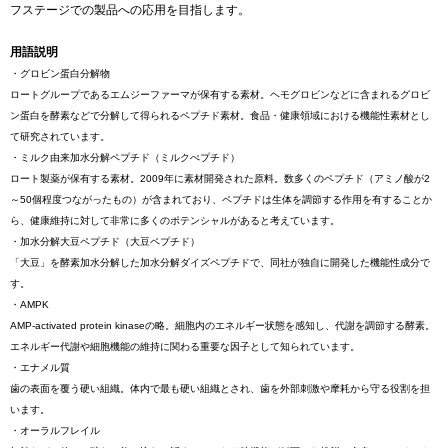
フステージでの製品への応用を目指します。
用語説明
・グロビン蛋白分解物
ロートグループであるエムジーファーマが保有する素材。ヘモグロビンなどに含まれるグロビ
ン蛋白を酵素などで分解して得られるペプチド素材。食品・健康領域における機能性素材とし
て研究されています。
・ミルク由来加水分解ペプチド（ミルクぺプチド）
ロート製薬が保有する素材。2009年に素材開発された原料。数多くのペプチド（アミノ酸が2
～50個程度つながったもの）が含まれており、ペプチドは生体を調節する作用を有することか
ら、健康維持に対して非常に多くのポテンシャルがあると考えています。
・加水分解大豆ペプチド（大豆ペプチド）
「大豆」を酵素加水分解した加水分解ダイズペプチドで、同社が独自に開発した機能性成分で
す。
・AMPK
AMP-activated protein kinaseの略。細胞内のエネルギー状態を感知し、代謝を調節する酵素。
エネルギー代謝や細胞機能の維持に関わる重要な因子として知られています。
・エナメル質
歯の表面を覆う硬い組織。体内で最も硬い組織とされ、歯を外部刺激や摩耗から守る役割を担
います。
・オーラルフレイル