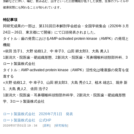
加齢などに伴い、噛む、飲み込む、話すといった口腔機能が低下した状態。全身のフレイルや
健康状態にも関わることが知られています。
特記事項
同研究成果の一部は、第131回日本解剖学会総会・全国学術集会（2026年３月
24日～26日、東京都にて開催）にて口頭発表されました。
タイトル：歯の発育におけるAMP-activated protein kinase（AMPK）の発現と
機能
○依田 浩子1、大野 佑樹1,2、中 幸子3、山田 耕太郎3、大島 勇人1
1新潟大・院医歯・硬組織形態、2新潟大・院医歯・耳鼻咽喉科頭頸部外科、3
ロート製薬株式会社
タイトル：AMP-activated protein kinase（AMPK）活性化は唾液腺の発育を促
進する
○大野 佑樹1,2、中 幸子3、山田 耕太郎3、大島 秀介1,2、植木 雄志1、堀井 新
1、大島 勇人2、 依田 浩子2
1新潟大・院医歯・耳鼻咽喉科頭頸部外科学、2新潟大・院医歯・硬組織形態
学、3ロート製薬株式会社
ロート製薬株式会社 2026年7月1日 発表
ロート製薬株式会社 公式HP
2026年07月01日 19：34
原料
研究報告